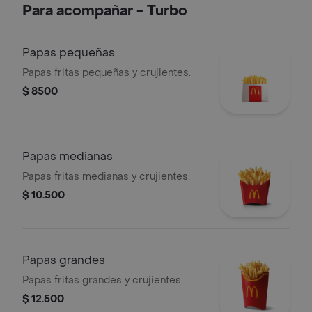
Para acompañar - Turbo
Acompañada de papas fritas
medianas y bebida mediana a
elección.
Papas pequeñas
Papas fritas pequeñas y crujientes.
$ 8500
Papas medianas
Papas fritas medianas y crujientes.
$ 10.500
Papas grandes
Papas fritas grandes y crujientes.
$ 12.500