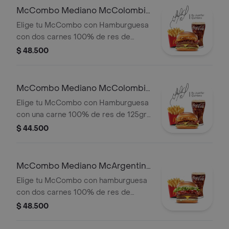
McCombo Mediano McColombia
2 Carnes
Elige tu McCombo con Hamburguesa
con dos carnes 100% de res de
125gr c/u, salsa chicharron, cebolla
$ 48.500
crispy, tajada de platano, tocineta,
queso cheddar y salsa de aguacate,
con papas medianas y gaseosa
McCombo Mediano McColombia
mediana a elegir.
1 Carne
Elige tu McCombo con Hamburguesa
con una carne 100% de res de 125gr
c/u, salsa chicharron, cebolla crispy,
$ 44.500
tajada de platano, tocineta, queso
cheddar y salsa de aguacate, con
papas medianas y gaseosa mediana a
McCombo Mediano McArgentina
elegir.
2 Carnes
Elige tu McCombo con hamburguesa
con dos carnes 100% de res de
125gr c/u, salsa mayo chimichurri,
$ 48.500
cebolla fresca, lechuga, tomate,
tocineta y queso cheddar, con papas