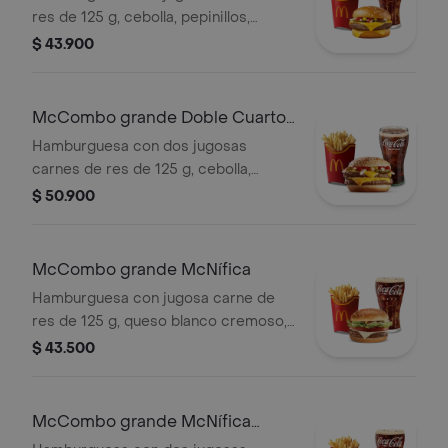
res de 125 g, cebolla, pepinillos,
queso cheddar cremoso, salsa de
$ 43.900
tomate y mostaza, en pan dorado con
ajonjolí. Acompañada de papas fritas
grandes y bebida grande a elección.
McCombo grande Doble Cuarto
de Libra con Queso
Hamburguesa con dos jugosas
carnes de res de 125 g, cebolla,
pepinillos, doble queso cheddar
$ 50.900
cremoso, salsa de tomate y mostaza,
en pan dorado con ajonjolí.
Acompañada de papas fritas grandes
McCombo grande McNífica
y bebida grande a elección.
Hamburguesa con jugosa carne de
res de 125 g, queso blanco cremoso,
cebolla, tomate fresco, lechuga, salsa
$ 43.500
de tomate, mayonesa y mostaza, en
pan dorado con ajonjolí. Acompañada
de papas fritas grandes y bebida
McCombo grande McNífica
grande a elección.
Doble