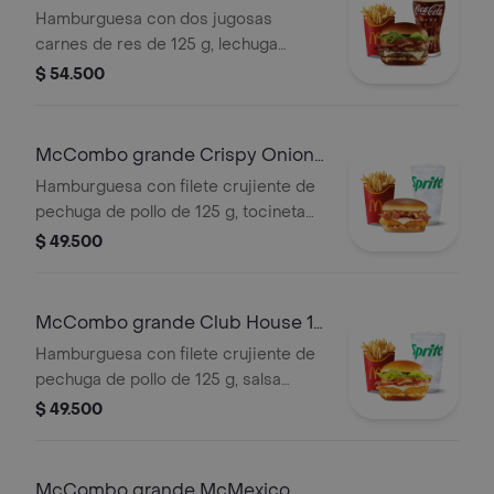
y bebida grande a elección.
Carnes
Hamburguesa con dos jugosas
carnes de res de 125 g, lechuga
fresca, tomate, cebolla grillada,
$ 54.500
tocineta ahumada, queso blanco
cremoso y salsa especial, en pan
suave tipo Brioche. Acompañada de
McCombo grande Crispy Onion
papas fritas grandes y bebida grande
Barbecue 1 Pechuga
Hamburguesa con filete crujiente de
a elección.
pechuga de pollo de 125 g, tocineta
ahumada, queso blanco cremoso,
$ 49.500
cebolla crispy, cebolla grillada y salsa
barbecue, en pan suave tipo Brioche.
Acompañada de papas fritas grandes
McCombo grande Club House 1
y bebida grande a elección.
Pechuga
Hamburguesa con filete crujiente de
pechuga de pollo de 125 g, salsa
especial, lechuga fresca, tomate,
$ 49.500
cebolla grillada y queso blanco
cremoso, en pan suave tipo Brioche.
Acompañada de papas fritas grandes
McCombo grande McMexico