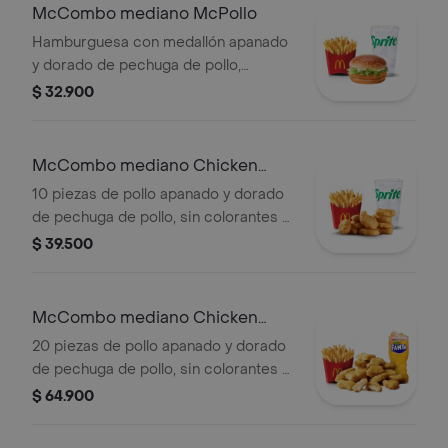
elección.
McCombo mediano McPollo
Hamburguesa con medallón apanado
y dorado de pechuga de pollo,
mayonesa cremosa y lechuga fresca,
$ 32.900
en pan con ajonjolí. Acompañada de
papas fritas medianas y bebida
mediana a elección.
McCombo mediano Chicken
McNuggets 10 pzas
10 piezas de pollo apanado y dorado
de pechuga de pollo, sin colorantes ni
conservantes artificiales.
$ 39.500
Acompañadas de papas fritas
medianas y bebida mediana a
elección.
McCombo mediano Chicken
McNuggets de 20 pzas
20 piezas de pollo apanado y dorado
de pechuga de pollo, sin colorantes ni
conservantes artificiales.
$ 64.900
Acompañadas de papas fritas
medianas y bebida mediana a