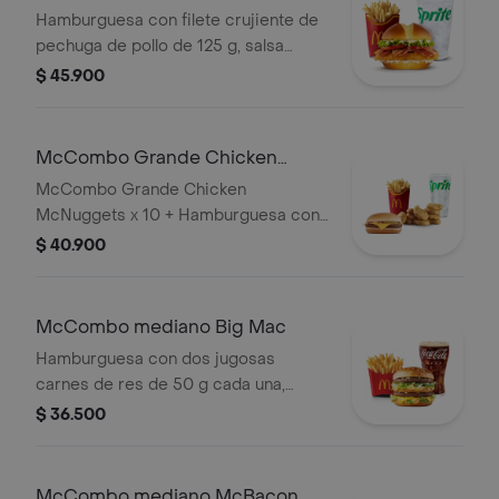
McCrispy Bacon Ranch
Hamburguesa con filete crujiente de
pechuga de pollo de 125 g, salsa
ranch, tocineta ahumada, lechuga
$ 45.900
fresca y tomate, en pan suave tipo
Brioche. Acompañada de papas fritas
grandes y bebida grande a elección.
McCombo Grande Chicken
McNuggets x 10 + Hamburguesa
McCombo Grande Chicken
con Queso
McNuggets x 10 + Hamburguesa con
Queso
$ 40.900
McCombo mediano Big Mac
Hamburguesa con dos jugosas
carnes de res de 50 g cada una,
cebolla, lechuga fresca, pepinillos,
$ 36.500
queso cheddar cremoso, pan tostado
en el centro y salsa especial Big
Mac™, en pan dorado con ajonjolí.
McCombo mediano McBacon