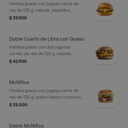
Hamburguesa con jugosa carne de
res de 125 g, cebolla, pepinillos,
queso cheddar cremoso, salsa de
$ 35.900
tomate y mostaza, en pan dorado con
ajonjolí.
Doble Cuarto de Libra con Queso
Hamburguesa con dos jugosas
carnes de res de 125 g, cebolla,
pepinillos, doble queso cheddar
$ 42.900
cremoso, salsa de tomate y mostaza,
en pan dorado con ajonjolí.
McNífica
Hamburguesa con jugosa carne de
res de 125 g, queso blanco cremoso,
cebolla, tomate fresco, lechuga, salsa
$ 35.500
de tomate, mayonesa y mostaza, en
pan dorado con ajonjolí.
Doble McNífica