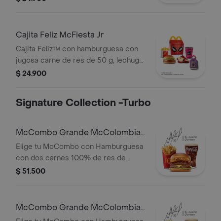
conservantes artificiales,
acompañada de jugo Del Valle
Moraah, papas pequeñas crujientes,
Cajita Feliz McFiesta Jr
cascos de manzana y juguete a
Cajita Feliz™ con hamburguesa con
elección o sujeto a disponibilidad.
jugosa carne de res de 50 g, lechuga
fresca, tomate, mayonesa cremosa y
$ 24.900
salsa de tomate, en pan suave sin
ajonjolí, acompañada de jugo Del Valle
Signature Collection -Turbo
Moraah, papas pequeñas crujientes,
cascos de manzana y juguete a
elección o sujeto a disponibilidad.
McCombo Grande McColombia
2 Carnes
Elige tu McCombo con Hamburguesa
con dos carnes 100% de res de
125gr c/u, salsa chicharron, cebolla
$ 51.500
crispy, tajada de platano, tocineta,
queso cheddar y salsa de aguacate,
con papas grandes y gaseosa grande
McCombo Grande McColombia 1
a elegir.
Carne