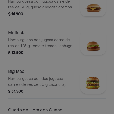
Hamburguesa con jugosa carne de
res de 50 g, queso cheddar cremoso,
cebolla, pepinillos, salsa de tomate y
$ 14.900
mostaza, en pan suave sin ajonjolí.
Mcfiesta
Hamburguesa con jugosa carne de
res de 125 g, tomate fresco, lechuga y
salsa de tomate, en pan suave sin
$ 12.500
ajonjolí.
Big Mac
Hamburguesa con dos jugosas
carnes de res de 50 g cada una,
cebolla, lechuga fresca, pepinillos,
$ 31.500
queso cheddar cremoso, pan tostado
en el centro y salsa especial Big
Mac™, en pan dorado con ajonjolí.
Cuarto de Libra con Queso