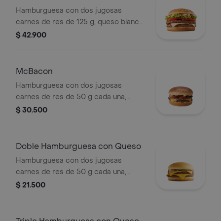
Hamburguesa con dos jugosas
carnes de res de 125 g, queso blanco
cremoso, cebolla, tomate fresco,
$ 42.900
lechuga, salsa de tomate, mayonesa y
mostaza, en pan dorado con ajonjolí.
McBacon
Hamburguesa con dos jugosas
carnes de res de 50 g cada una,
tocineta ahumada, cebolla, queso
$ 30.500
cheddar cremoso, salsa de tomate y
mostaza, en pan dorado con ajonjolí.
Doble Hamburguesa con Queso
Hamburguesa con dos jugosas
carnes de res de 50 g cada una,
doble queso cheddar cremoso,
$ 21.500
cebolla, pepinillos, salsa de tomate y
mostaza, en pan suave sin ajonjolí.