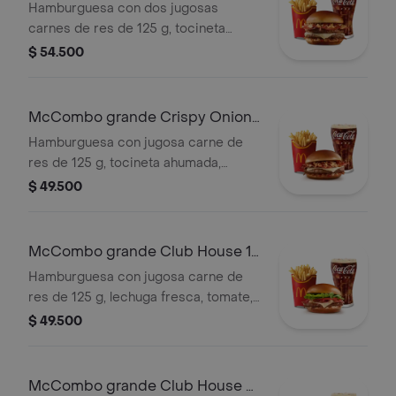
Barbecue 2 Carnes
Hamburguesa con dos jugosas
carnes de res de 125 g, tocineta
ahumada, queso blanco cremoso,
$ 54.500
cebolla crispy, cebolla grillada y salsa
barbecue, en pan suave tipo Brioche.
Acompañada de papas fritas grandes
McCombo grande Crispy Onion
y bebida grande a elección.
Barbecue 1 Carne
Hamburguesa con jugosa carne de
res de 125 g, tocineta ahumada,
queso blanco cremoso, cebolla
$ 49.500
crispy, cebolla grillada y salsa
barbecue, en pan suave tipo Brioche.
Acompañada de papas fritas grandes
McCombo grande Club House 1
y bebida grande a elección.
Carne
Hamburguesa con jugosa carne de
res de 125 g, lechuga fresca, tomate,
cebolla grillada, tocineta ahumada,
$ 49.500
queso blanco cremoso y salsa
especial, en pan suave tipo Brioche.
Acompañada de papas fritas grandes
McCombo grande Club House 2