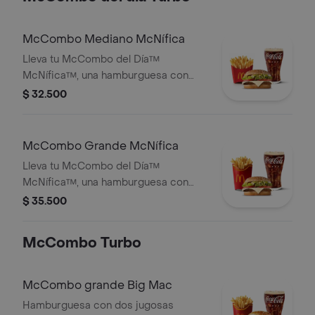
elección.
McCombo Mediano McNífica
Lleva tu McCombo del Día™
McNífica™, una hamburguesa con
jugosa carne de res de 125 g, queso
$ 32.500
blanco cremoso, cebolla, tomate
fresco, lechuga, salsa de tomate,
mayonesa y mostaza, en pan dorado
McCombo Grande McNífica
con ajonjolí. Acompañada de papas
Lleva tu McCombo del Día™
fritas medianas y bebida mediana a
McNífica™, una hamburguesa con
elección.
jugosa carne de res de 125 g, queso
$ 35.500
blanco cremoso, cebolla, tomate
fresco, lechuga, salsa de tomate,
McCombo Turbo
mayonesa y mostaza, en pan dorado
con ajonjolí. Acompañada de papas
fritas grandes y bebida grande a
McCombo grande Big Mac
elección.
Hamburguesa con dos jugosas