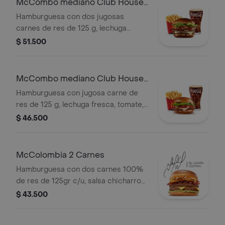
McCombo mediano Club House
medianas y bebida mediana a
2 Carnes
Hamburguesa con dos jugosas
elección.
carnes de res de 125 g, lechuga
fresca, tomate, cebolla grillada,
$ 51.500
tocineta ahumada, queso blanco
cremoso y salsa especial, en pan
suave tipo Brioche. Acompañada de
McCombo mediano Club House 1
papas fritas medianas y bebida
Carne
Hamburguesa con jugosa carne de
mediana a elección.
res de 125 g, lechuga fresca, tomate,
cebolla grillada, tocineta ahumada,
$ 46.500
queso blanco cremoso y salsa
especial, en pan suave tipo Brioche.
Acompañada de papas fritas
McColombia 2 Carnes
medianas y bebida mediana a
Hamburguesa con dos carnes 100%
elección.
de res de 125gr c/u, salsa chicharron,
cebolla crispy, tajada de platano,
$ 43.500
tocineta, queso cheddar y salsa de
aguacate.