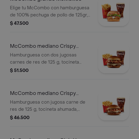
y bebida grande a elección.
Elige tu McCombo con hamburguesa
de 100% pechuga de pollo de 125gr,
salsa Tajin, tomate, lechuga, tocineta,
$ 47.500
queso blanco y cebolla grillada, con
papas grandes y gaseosa grande a
elegir.
McCombo mediano Crispy
Onion Barbecue 2 Carnes
Hamburguesa con dos jugosas
carnes de res de 125 g, tocineta
ahumada, queso blanco cremoso,
$ 51.500
cebolla crispy, cebolla grillada y salsa
barbecue, en pan suave tipo Brioche.
Acompañada de papas fritas
McCombo mediano Crispy
medianas y bebida mediana a
Onion Barbecue 1 Carne
Hamburguesa con jugosa carne de
elección.
res de 125 g, tocineta ahumada,
queso blanco cremoso, cebolla
$ 46.500
crispy, cebolla grillada y salsa
barbecue, en pan suave tipo Brioche.
Acompañada de papas fritas