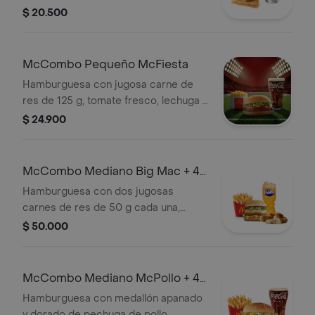
con café 100 % colombiano,
$ 20.500
acompañada de sándwich de queso
blanco cremoso con mostaza.
McCombo Pequeño McFiesta
Hamburguesa con jugosa carne de
res de 125 g, tomate fresco, lechuga y
salsa de tomate, en pan suave sin
$ 24.900
ajonjolí. Acompañada de papas fritas
pequeñas y bebida pequeña a
elección.
McCombo Mediano Big Mac + 4
Nuggets
Hamburguesa con dos jugosas
carnes de res de 50 g cada una,
cebolla, lechuga fresca, pepinillos,
$ 50.000
queso cheddar cremoso, pan tostado
en el centro y salsa especial Big
Mac™, en pan dorado con ajonjolí.
McCombo Mediano McPollo + 4
Acompañada de papas fritas
Chicken McNuggets
Hamburguesa con medallón apanado
medianas crujientes, bebida mediana
y dorado de pechuga de pollo,