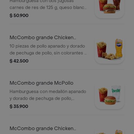
Hamburguesa con dos jugosas
carnes de res de 125 g, queso blanco
cremoso, cebolla, tomate fresco,
$ 50.900
lechuga, salsa de tomate, mayonesa y
mostaza, en pan dorado con ajonjolí.
Acompañada de papas fritas grandes
McCombo grande Chicken
y bebida grande a elección.
McNuggets de 10 pzas
10 piezas de pollo apanado y dorado
de pechuga de pollo, sin colorantes ni
conservantes artificiales.
$ 42.500
Acompañadas de papas fritas
grandes y bebida grande a elección.
McCombo grande McPollo
Hamburguesa con medallón apanado
y dorado de pechuga de pollo,
mayonesa cremosa y lechuga fresca,
$ 35.900
en pan con ajonjolí. Acompañada de
papas fritas grandes y bebida grande
a elección.
McCombo grande Chicken