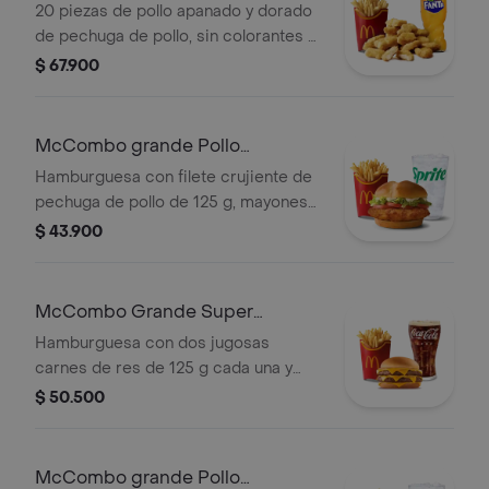
McNuggets de 20 pzas
20 piezas de pollo apanado y dorado
de pechuga de pollo, sin colorantes ni
conservantes artificiales.
$ 67.900
Acompañadas de papas fritas
grandes y bebida grande a elección.
McCombo grande Pollo
McCrispy Deluxe
Hamburguesa con filete crujiente de
pechuga de pollo de 125 g, mayonesa
cremosa, lechuga fresca y tomate, en
$ 43.900
pan suave tipo Brioche. Acompañada
de papas fritas grandes y bebida
grande a elección.
McCombo Grande Super
Cheddar Lover
Hamburguesa con dos jugosas
carnes de res de 125 g cada una y
cinco quesos cremosos.
$ 50.500
Acompañada de papas fritas grandes
y bebida grande a elección.
McCombo grande Pollo