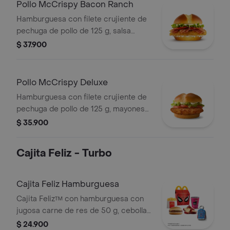
Pollo McCrispy Bacon Ranch
Hamburguesa con filete crujiente de
pechuga de pollo de 125 g, salsa
ranch, tocineta ahumada, lechuga
$ 37.900
fresca y tomate, en pan suave tipo
Brioche.
Pollo McCrispy Deluxe
Hamburguesa con filete crujiente de
pechuga de pollo de 125 g, mayonesa
cremosa, lechuga fresca y tomate, en
$ 35.900
pan suave tipo Brioche.
Cajita Feliz - Turbo
Cajita Feliz Hamburguesa
Cajita Feliz™ con hamburguesa con
jugosa carne de res de 50 g, cebolla,
pepinillos, salsa de tomate y mostaza,
$ 24.900