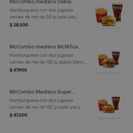
McCombo mediano Doble
mediana a elección.
Hamburguesa con Queso
Hamburguesa con dos jugosas
carnes de res de 50 g cada una,
doble queso cheddar cremoso,
$ 28.500
cebolla, pepinillos, salsa de tomate y
mostaza, en pan suave sin ajonjolí.
Acompañada de papas fritas
McCombo mediano McNífica
medianas y bebida mediana a
Doble
Hamburguesa con dos jugosas
elección.
carnes de res de 125 g, queso blanco
cremoso, cebolla, tomate fresco,
$ 47.900
lechuga, salsa de tomate, mayonesa y
mostaza, en pan dorado con ajonjolí.
Acompañada de papas fritas
McCombo Mediano Super
medianas y bebida mediana a
Cheddar Lover
Hamburguesa con dos jugosas
elección.
carnes de res de 125 g cada una y
cinco quesos cremosos.
$ 47.500
Acompañada de papas fritas
medianas y bebida mediana a