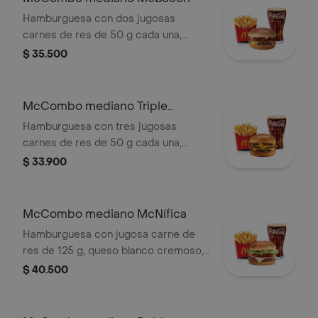
Acompañada de papas fritas
Hamburguesa con dos jugosas
medianas y bebida mediana a
carnes de res de 50 g cada una,
elección.
tocineta ahumada, cebolla, queso
$ 35.500
cheddar cremoso, salsa de tomate y
mostaza, en pan dorado con ajonjolí.
Acompañada de papas fritas
McCombo mediano Triple
medianas y bebida mediana a
Hamburguesa con Queso
Hamburguesa con tres jugosas
elección.
carnes de res de 50 g cada una,
doble queso cheddar cremoso,
$ 33.900
cebolla, pepinillos, salsa de tomate y
mostaza, en pan suave sin ajonjolí.
Acompañada de papas fritas
McCombo mediano McNífica
medianas y bebida mediana a
Hamburguesa con jugosa carne de
elección.
res de 125 g, queso blanco cremoso,
cebolla, tomate fresco, lechuga, salsa
$ 40.500
de tomate, mayonesa y mostaza, en
pan dorado con ajonjolí. Acompañada
de papas fritas medianas y bebida