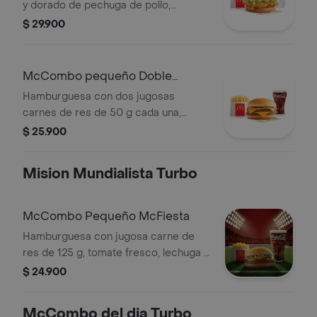
y dorado de pechuga de pollo,
a elección y helado cremoso de
mayonesa cremosa y lechuga fresca,
$ 29.900
vainilla con galleta Oreo™ triturada y
en pan con ajonjolí. Acompañada de
topping de chocolate.
papas fritas pequeñas y bebida
pequeña a elección.
McCombo pequeño Doble
Hamburguesa con Queso
Hamburguesa con dos jugosas
carnes de res de 50 g cada una,
doble queso cheddar cremoso,
$ 25.900
cebolla, pepinillos, salsa de tomate y
mostaza, en pan suave sin ajonjolí.
Mision Mundialista Turbo
Acompañada de papas fritas
pequeñas y bebida pequeña a
elección.
McCombo Pequeño McFiesta
Hamburguesa con jugosa carne de
res de 125 g, tomate fresco, lechuga y
salsa de tomate, en pan suave sin
$ 24.900
ajonjolí. Acompañada de papas fritas
pequeñas y bebida pequeña a
McCombo del dia Turbo