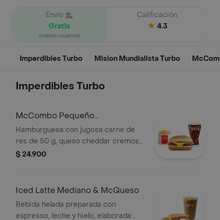
Envío
Calificación
Gratis
4.3
(nuevos usuarios)
Imperdibles Turbo
Mision Mundialista Turbo
McCombo
Imperdibles Turbo
McCombo Pequeño
Hamburguesa con Queso
Hamburguesa con jugosa carne de
res de 50 g, queso cheddar cremoso,
cebolla, pepinillos, salsa de tomate y
$ 24.900
mostaza, en pan suave sin ajonjolí.
Acompañada de papas fritas
pequeñas y bebida pequeña a
Iced Latte Mediano & McQueso
elección.
Bebida helada preparada con
espresso, leche y hielo, elaborada