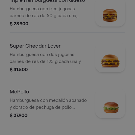
Triple Hamburguesa con Queso
Hamburguesa con tres jugosas
carnes de res de 50 g cada una,
doble queso cheddar cremoso,
$ 28.900
cebolla, pepinillos, salsa de tomate y
mostaza, en pan suave sin ajonjolí.
Super Cheddar Lover
Hamburguesa con dos jugosas
carnes de res de 125 g cada una y
cinco quesos cremosos.
$ 41.500
McPollo
Hamburguesa con medallón apanado
y dorado de pechuga de pollo,
mayonesa cremosa y lechuga fresca,
$ 27.900
en pan con ajonjolí.