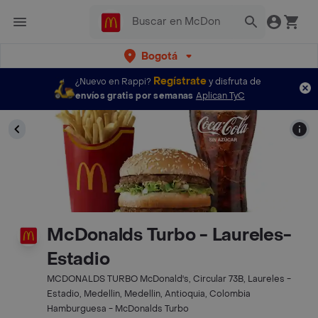
Bogotá
Regístrate
¿Nuevo en Rappi?
y disfruta de
envíos gratis por semanas
Aplican TyC
McDonalds Turbo - Laureles-
Estadio
MCDONALDS TURBO McDonald's, Circular 73B, Laureles -
Estadio, Medellin, Medellin, Antioquia, Colombia
Hamburguesa - McDonalds Turbo