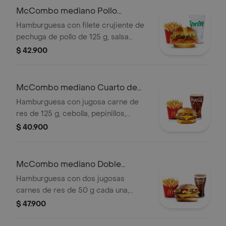
elección.
McCombo mediano Pollo
McCrispy Bacon Ranch
Hamburguesa con filete crujiente de
pechuga de pollo de 125 g, salsa
ranch, tocineta ahumada, lechuga
$ 42.900
fresca y tomate, en pan suave tipo
Brioche. Acompañada de papas fritas
medianas y bebida mediana a
McCombo mediano Cuarto de
elección.
Libra con Queso
Hamburguesa con jugosa carne de
res de 125 g, cebolla, pepinillos,
queso cheddar cremoso, salsa de
$ 40.900
tomate y mostaza, en pan dorado con
ajonjolí. Acompañada de papas fritas
medianas y bebida mediana a
McCombo mediano Doble
elección.
Cuarto de Libra con Queso
Hamburguesa con dos jugosas
carnes de res de 50 g cada una,
doble queso cheddar cremoso,
$ 47.900
cebolla, pepinillos, salsa de tomate y
mostaza, en pan suave sin ajonjolí.