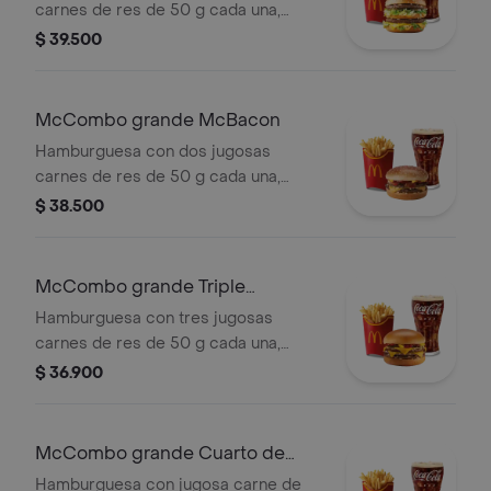
carnes de res de 50 g cada una,
cebolla, lechuga fresca, pepinillos,
$ 39.500
queso cheddar cremoso, pan tostado
en el centro y salsa especial Big
Mac™, en pan dorado con ajonjolí.
McCombo grande McBacon
Acompañada de papas fritas grandes
Hamburguesa con dos jugosas
y bebida grande a elección.
carnes de res de 50 g cada una,
tocineta ahumada, cebolla, queso
$ 38.500
cheddar cremoso, salsa de tomate y
mostaza, en pan dorado con ajonjolí.
Acompañada de papas fritas grandes
McCombo grande Triple
y bebida grande a elección.
Hamburguesa con Queso
Hamburguesa con tres jugosas
carnes de res de 50 g cada una,
doble queso cheddar cremoso,
$ 36.900
cebolla, pepinillos, salsa de tomate y
mostaza, en pan suave sin ajonjolí.
Acompañada de papas fritas grandes
McCombo grande Cuarto de
y bebida grande a elección.
Libra con Queso
Hamburguesa con jugosa carne de