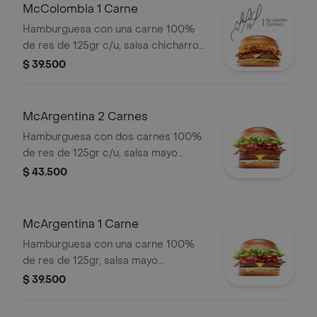
McColombia 1 Carne
Hamburguesa con una carne 100%
de res de 125gr c/u, salsa chicharron,
cebolla crispy, tajada de platano,
$ 39.500
tocineta, queso cheddar y salsa de
aguacate.
McArgentina 2 Carnes
Hamburguesa con dos carnes 100%
de res de 125gr c/u, salsa mayo
chimichurri, cebolla fresca, lechuga,
$ 43.500
tomate, tocineta y queso cheddar.
McArgentina 1 Carne
Hamburguesa con una carne 100%
de res de 125gr, salsa mayo
chimichurri, cebolla fresca, lechuga,
$ 39.500
tomate, tocineta y queso cheddar.