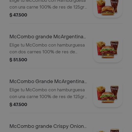
Elige tu McCombo con Hamburguesa
con una carne 100% de res de 125gr
c/u, salsa chicharron, cebolla crispy,
$ 47.500
tajada de platano, tocineta, queso
cheddar y salsa de aguacate, con
papas grandes y gaseosa grande a
McCombo grande McArgentina
elegir.
2 Carnes
Elige tu McCombo con hamburguesa
con dos carnes 100% de res de
125gr c/u, salsa mayo chimichurri,
$ 51.500
cebolla fresca, lechuga, tomate,
tocineta y queso cheddar, con papas
grandes y gaseosa grande a elegir.
McCombo Grande McArgentina 1
Carne
Elige tu McCombo con hamburguesa
con una carne 100% de res de 125gr,
salsa mayo chimichurri, cebolla
$ 47.500
fresca, lechuga, tomate, tocineta y
queso cheddar, con papas grandes y
gaseosa grande a elegir.
McCombo grande Crispy Onion