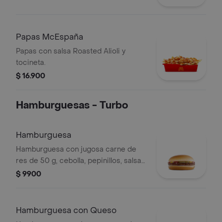
Papas McEspaña
Papas con salsa Roasted Alioli y
tocineta.
$ 16.900
Hamburguesas - Turbo
Hamburguesa
Hamburguesa con jugosa carne de
res de 50 g, cebolla, pepinillos, salsa
de tomate y mostaza, en pan suave
$ 9900
sin ajonjolí.
Hamburguesa con Queso