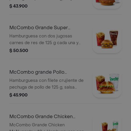
cremosa, lechuga fresca y tomate, en
$ 43.900
pan suave tipo Brioche. Acompañada
de papas fritas grandes y bebida
grande a elección.
McCombo Grande Super
Cheddar Lover
Hamburguesa con dos jugosas
carnes de res de 125 g cada una y
cinco quesos cremosos.
$ 50.500
Acompañada de papas fritas grandes
y bebida grande a elección.
McCombo grande Pollo
McCrispy Bacon Ranch
Hamburguesa con filete crujiente de
pechuga de pollo de 125 g, salsa
ranch, tocineta ahumada, lechuga
$ 45.900
fresca y tomate, en pan suave tipo
Brioche. Acompañada de papas fritas
grandes y bebida grande a elección.
McCombo Grande Chicken
McNuggets x 10 + Hamburguesa
McCombo Grande Chicken