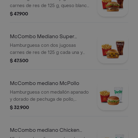
elección.
carnes de res de 125 g, queso blanco
cremoso, cebolla, tomate fresco,
$ 47.900
lechuga, salsa de tomate, mayonesa y
mostaza, en pan dorado con ajonjolí.
Acompañada de papas fritas
McCombo Mediano Super
medianas y bebida mediana a
Cheddar Lover
Hamburguesa con dos jugosas
elección.
carnes de res de 125 g cada una y
cinco quesos cremosos.
$ 47.500
Acompañada de papas fritas
medianas y bebida mediana a
elección.
McCombo mediano McPollo
Hamburguesa con medallón apanado
y dorado de pechuga de pollo,
mayonesa cremosa y lechuga fresca,
$ 32.900
en pan con ajonjolí. Acompañada de
papas fritas medianas y bebida
mediana a elección.
McCombo mediano Chicken