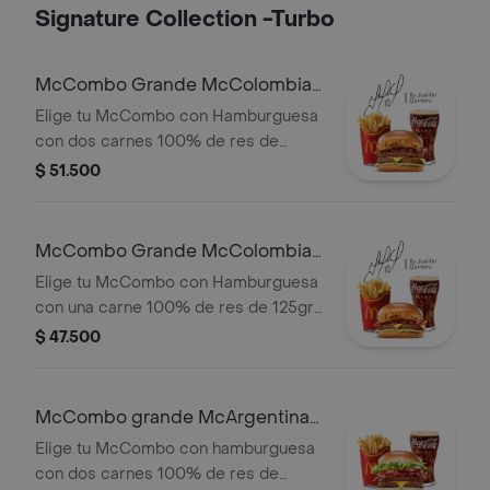
ajonjolí, acompañada de jugo Del Valle
Signature Collection -Turbo
Moraah, papas pequeñas crujientes,
cascos de manzana y juguete a
elección o sujeto a disponibilidad.
McCombo Grande McColombia
2 Carnes
Elige tu McCombo con Hamburguesa
con dos carnes 100% de res de
125gr c/u, salsa chicharron, cebolla
$ 51.500
crispy, tajada de platano, tocineta,
queso cheddar y salsa de aguacate,
con papas grandes y gaseosa grande
McCombo Grande McColombia 1
a elegir.
Carne
Elige tu McCombo con Hamburguesa
con una carne 100% de res de 125gr
c/u, salsa chicharron, cebolla crispy,
$ 47.500
tajada de platano, tocineta, queso
cheddar y salsa de aguacate, con
papas grandes y gaseosa grande a
McCombo grande McArgentina
elegir.
2 Carnes
Elige tu McCombo con hamburguesa
con dos carnes 100% de res de