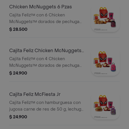
pequeñas crujientes, cascos de
Chicken McNuggets 6 Pzas
manzana y juguete a elección o sujeto
Cajita Feliz™ con 6 Chicken
a disponibilidad.
McNuggets™ dorados de pechuga
de pollo, sin colorantes ni
$ 28.500
conservantes artificiales,
acompañada de jugo Del Valle
Moraah, papas pequeñas crujientes,
Cajita Feliz Chicken McNuggets
cascos de manzana y juguete a
4 pzas
Cajita Feliz™ con 4 Chicken
elección o sujeto a disponibilidad.
McNuggets™ dorados de pechuga
de pollo, sin colorantes ni
$ 24.900
conservantes artificiales,
acompañada de jugo Del Valle
Moraah, papas pequeñas crujientes,
Cajita Feliz McFiesta Jr
cascos de manzana y juguete a
Cajita Feliz™ con hamburguesa con
elección o sujeto a disponibilidad.
jugosa carne de res de 50 g, lechuga
fresca, tomate, mayonesa cremosa y
$ 24.900
salsa de tomate, en pan suave sin