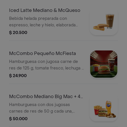
Iced Latte Mediano & McQueso
Bebida helada preparada con
espresso, leche y hielo, elaborada
con café 100 % colombiano,
$ 20.500
acompañada de sándwich de queso
blanco cremoso con mostaza.
McCombo Pequeño McFiesta
Hamburguesa con jugosa carne de
res de 125 g, tomate fresco, lechuga y
salsa de tomate, en pan suave sin
$ 24.900
ajonjolí. Acompañada de papas fritas
pequeñas y bebida pequeña a
elección.
McCombo Mediano Big Mac + 4
Nuggets
Hamburguesa con dos jugosas
carnes de res de 50 g cada una,
cebolla, lechuga fresca, pepinillos,
$ 50.000
queso cheddar cremoso, pan tostado