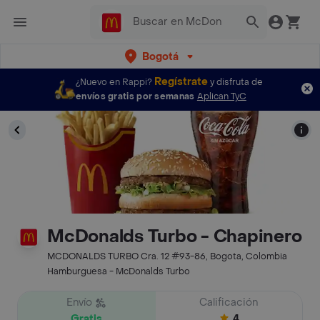
Bogotá
Regístrate
¿Nuevo en Rappi?
y disfruta de
envíos gratis por semanas
Aplican TyC
McDonalds Turbo - Chapinero
MCDONALDS TURBO Cra. 12 #93-86, Bogota, Colombia
Hamburguesa - McDonalds Turbo
Envío
Calificación
Gratis
4