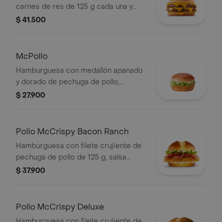
carnes de res de 125 g cada una y
cinco quesos cremosos.
$ 41.500
McPollo
Hamburguesa con medallón apanado
y dorado de pechuga de pollo,
mayonesa cremosa y lechuga fresca,
$ 27.900
en pan con ajonjolí.
Pollo McCrispy Bacon Ranch
Hamburguesa con filete crujiente de
pechuga de pollo de 125 g, salsa
ranch, tocineta ahumada, lechuga
$ 37.900
fresca y tomate, en pan suave tipo
Brioche.
Pollo McCrispy Deluxe
Hamburguesa con filete crujiente de