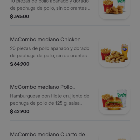
McNuggets 10 pzas
10 piezas de pollo apanado y dorado
de pechuga de pollo, sin colorantes ni
conservantes artificiales.
$ 39.500
Acompañadas de papas fritas
medianas y bebida mediana a
elección.
McCombo mediano Chicken
McNuggets de 20 pzas
20 piezas de pollo apanado y dorado
de pechuga de pollo, sin colorantes ni
conservantes artificiales.
$ 64.900
Acompañadas de papas fritas
medianas y bebida mediana a
elección.
McCombo mediano Pollo
McCrispy Bacon Ranch
Hamburguesa con filete crujiente de
pechuga de pollo de 125 g, salsa
ranch, tocineta ahumada, lechuga
$ 42.900
fresca y tomate, en pan suave tipo
Brioche. Acompañada de papas fritas
medianas y bebida mediana a
McCombo mediano Cuarto de
elección.