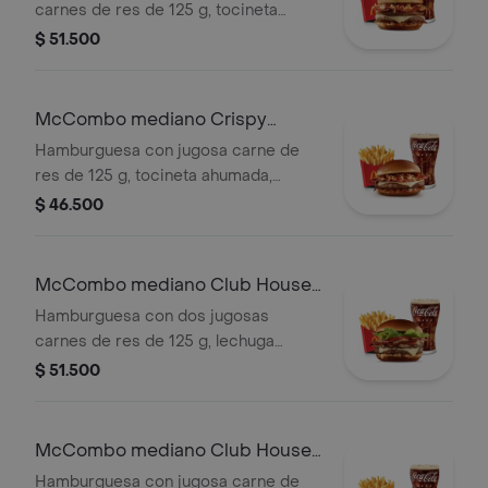
carnes de res de 125 g, tocineta
ahumada, queso blanco cremoso,
$ 51.500
cebolla crispy, cebolla grillada y salsa
barbecue, en pan suave tipo Brioche.
Acompañada de papas fritas
McCombo mediano Crispy
medianas y bebida mediana a
Onion Barbecue 1 Carne
Hamburguesa con jugosa carne de
elección.
res de 125 g, tocineta ahumada,
queso blanco cremoso, cebolla
$ 46.500
crispy, cebolla grillada y salsa
barbecue, en pan suave tipo Brioche.
Acompañada de papas fritas
McCombo mediano Club House
medianas y bebida mediana a
2 Carnes
Hamburguesa con dos jugosas
elección.
carnes de res de 125 g, lechuga
fresca, tomate, cebolla grillada,
$ 51.500
tocineta ahumada, queso blanco
cremoso y salsa especial, en pan
suave tipo Brioche. Acompañada de
McCombo mediano Club House 1
papas fritas medianas y bebida
Carne
Hamburguesa con jugosa carne de