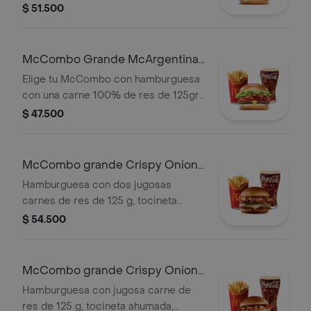
125gr c/u, salsa mayo chimichurri,
$ 51.500
cebolla fresca, lechuga, tomate,
tocineta y queso cheddar, con papas
grandes y gaseosa grande a elegir.
McCombo Grande McArgentina 1
Carne
Elige tu McCombo con hamburguesa
con una carne 100% de res de 125gr,
salsa mayo chimichurri, cebolla
$ 47.500
fresca, lechuga, tomate, tocineta y
queso cheddar, con papas grandes y
gaseosa grande a elegir.
McCombo grande Crispy Onion
Barbecue 2 Carnes
Hamburguesa con dos jugosas
carnes de res de 125 g, tocineta
ahumada, queso blanco cremoso,
$ 54.500
cebolla crispy, cebolla grillada y salsa
barbecue, en pan suave tipo Brioche.
Acompañada de papas fritas grandes
McCombo grande Crispy Onion
y bebida grande a elección.
Barbecue 1 Carne
Hamburguesa con jugosa carne de
res de 125 g, tocineta ahumada,