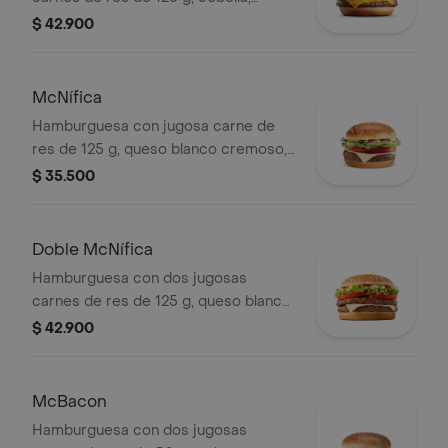
pepinillos, doble queso cheddar
$ 42.900
cremoso, salsa de tomate y mostaza,
en pan dorado con ajonjolí.
McNífica
Hamburguesa con jugosa carne de
res de 125 g, queso blanco cremoso,
cebolla, tomate fresco, lechuga, salsa
$ 35.500
de tomate, mayonesa y mostaza, en
pan dorado con ajonjolí.
Doble McNífica
Hamburguesa con dos jugosas
carnes de res de 125 g, queso blanco
cremoso, cebolla, tomate fresco,
$ 42.900
lechuga, salsa de tomate, mayonesa y
mostaza, en pan dorado con ajonjolí.
McBacon
Hamburguesa con dos jugosas