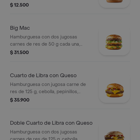
salsa de tomate, en pan suave sin
$ 12.500
ajonjolí.
Big Mac
Hamburguesa con dos jugosas
carnes de res de 50 g cada una,
cebolla, lechuga fresca, pepinillos,
$ 31.500
queso cheddar cremoso, pan tostado
en el centro y salsa especial Big
Mac™, en pan dorado con ajonjolí.
Cuarto de Libra con Queso
Hamburguesa con jugosa carne de
res de 125 g, cebolla, pepinillos,
queso cheddar cremoso, salsa de
$ 35.900
tomate y mostaza, en pan dorado con
ajonjolí.
Doble Cuarto de Libra con Queso
Hamburguesa con dos jugosas
carnes de res de 125 g, cebolla,