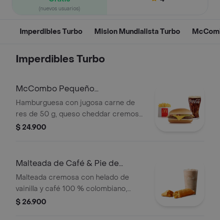
(nuevos usuarios)
Imperdibles Turbo
Mision Mundialista Turbo
McCombo
Imperdibles Turbo
McCombo Pequeño
Hamburguesa con Queso
Hamburguesa con jugosa carne de
res de 50 g, queso cheddar cremoso,
cebolla, pepinillos, salsa de tomate y
$ 24.900
mostaza, en pan suave sin ajonjolí.
Acompañada de papas fritas
pequeñas y bebida pequeña a
Malteada de Café & Pie de
elección.
Manzana
Malteada cremosa con helado de
vainilla y café 100 % colombiano,
acompañada de pastel relleno de
$ 26.900
manzana con canela.