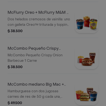
Acompañada de papas fritas
pequeñas crujientes, bebida pequeña
McFlurry Oreo + McFlurry M&M +
a elección y helado cremoso de
Papas Grandes
Dos helados cremosos de vainilla: uno
vainilla con galleta Oreo™ triturada y
con galleta Oreo™ triturada y topping
topping de chocolate.
de chocolate, y otro con chocolates
$ 38.500
M&M's™ y topping de arequipe.
Acompañados de papas fritas
grandes crujientes.
McCombo Pequeño Crispy
Onion Barbecue 1 Carne
McCombo Pequeño Crispy Onion
Barbecue 1 Carne
$ 38.500
McCombo mediano Big Mac +
McFlurry de Oreo
Hamburguesa con dos jugosas
carnes de res de 50 g cada una,
cebolla, lechuga fresca, pepinillos,
$ 49.500