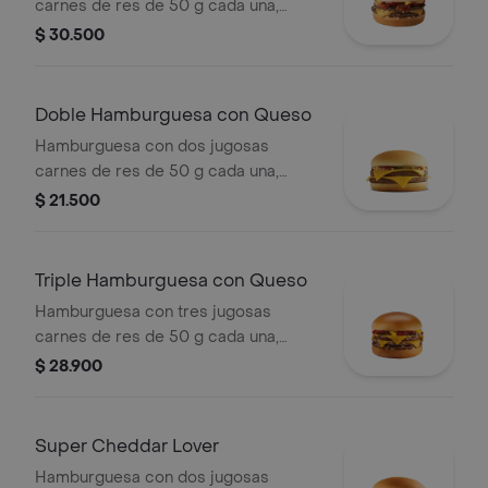
carnes de res de 50 g cada una,
tocineta ahumada, cebolla, queso
$ 30.500
cheddar cremoso, salsa de tomate y
mostaza, en pan dorado con ajonjolí.
Doble Hamburguesa con Queso
Hamburguesa con dos jugosas
carnes de res de 50 g cada una,
doble queso cheddar cremoso,
$ 21.500
cebolla, pepinillos, salsa de tomate y
mostaza, en pan suave sin ajonjolí.
Triple Hamburguesa con Queso
Hamburguesa con tres jugosas
carnes de res de 50 g cada una,
doble queso cheddar cremoso,
$ 28.900
cebolla, pepinillos, salsa de tomate y
mostaza, en pan suave sin ajonjolí.
Super Cheddar Lover
Hamburguesa con dos jugosas