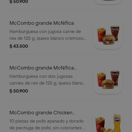
pepinillos, doble queso cheddar
$ 50.900
cremoso, salsa de tomate y mostaza,
en pan dorado con ajonjolí.
Acompañada de papas fritas grandes
McCombo grande McNífica
y bebida grande a elección.
Hamburguesa con jugosa carne de
res de 125 g, queso blanco cremoso,
cebolla, tomate fresco, lechuga, salsa
$ 43.500
de tomate, mayonesa y mostaza, en
pan dorado con ajonjolí. Acompañada
de papas fritas grandes y bebida
McCombo grande McNífica
grande a elección.
Doble
Hamburguesa con dos jugosas
carnes de res de 125 g, queso blanco
cremoso, cebolla, tomate fresco,
$ 50.900
lechuga, salsa de tomate, mayonesa y
mostaza, en pan dorado con ajonjolí.
Acompañada de papas fritas grandes
McCombo grande Chicken
y bebida grande a elección.
McNuggets de 10 pzas
10 piezas de pollo apanado y dorado
de pechuga de pollo, sin colorantes ni