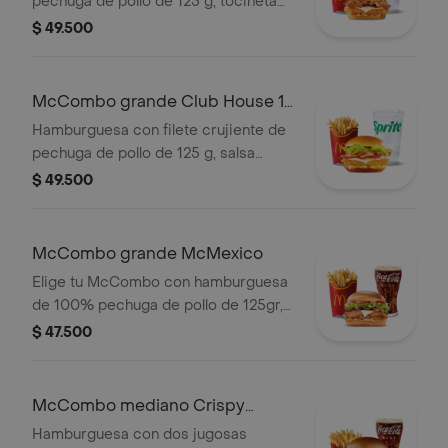
pechuga de pollo de 125 g, tocineta
ahumada, queso blanco cremoso,
$ 49.500
cebolla crispy, cebolla grillada y salsa
barbecue, en pan suave tipo Brioche.
Acompañada de papas fritas grandes
McCombo grande Club House 1
y bebida grande a elección.
Pechuga
Hamburguesa con filete crujiente de
pechuga de pollo de 125 g, salsa
especial, lechuga fresca, tomate,
$ 49.500
cebolla grillada y queso blanco
cremoso, en pan suave tipo Brioche.
Acompañada de papas fritas grandes
McCombo grande McMexico
y bebida grande a elección.
Elige tu McCombo con hamburguesa
de 100% pechuga de pollo de 125gr,
salsa Tajin, tomate, lechuga, tocineta,
$ 47.500
queso blanco y cebolla grillada, con
papas grandes y gaseosa grande a
elegir.
McCombo mediano Crispy
Onion Barbecue 2 Carnes
Hamburguesa con dos jugosas