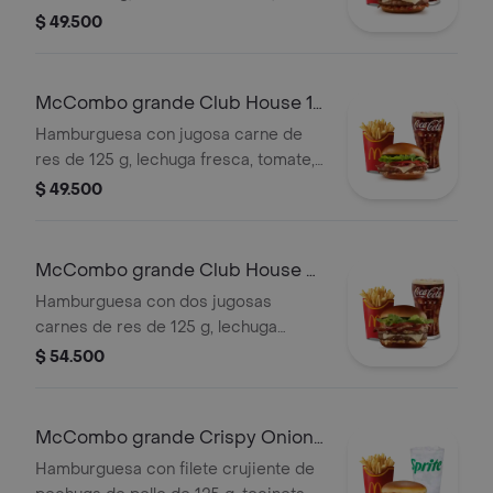
queso blanco cremoso, cebolla
$ 49.500
crispy, cebolla grillada y salsa
barbecue, en pan suave tipo Brioche.
Acompañada de papas fritas grandes
McCombo grande Club House 1
y bebida grande a elección.
Carne
Hamburguesa con jugosa carne de
res de 125 g, lechuga fresca, tomate,
cebolla grillada, tocineta ahumada,
$ 49.500
queso blanco cremoso y salsa
especial, en pan suave tipo Brioche.
Acompañada de papas fritas grandes
McCombo grande Club House 2
y bebida grande a elección.
Carnes
Hamburguesa con dos jugosas
carnes de res de 125 g, lechuga
fresca, tomate, cebolla grillada,
$ 54.500
tocineta ahumada, queso blanco
cremoso y salsa especial, en pan
suave tipo Brioche. Acompañada de
McCombo grande Crispy Onion
papas fritas grandes y bebida grande
Barbecue 1 Pechuga
Hamburguesa con filete crujiente de
a elección.