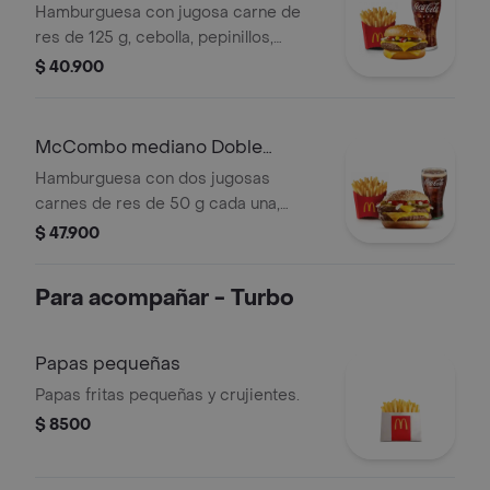
Libra con Queso
Hamburguesa con jugosa carne de
res de 125 g, cebolla, pepinillos,
queso cheddar cremoso, salsa de
$ 40.900
tomate y mostaza, en pan dorado con
ajonjolí. Acompañada de papas fritas
medianas y bebida mediana a
McCombo mediano Doble
elección.
Cuarto de Libra con Queso
Hamburguesa con dos jugosas
carnes de res de 50 g cada una,
doble queso cheddar cremoso,
$ 47.900
cebolla, pepinillos, salsa de tomate y
mostaza, en pan suave sin ajonjolí.
Para acompañar - Turbo
Acompañada de papas fritas
medianas y bebida mediana a
elección.
Papas pequeñas
Papas fritas pequeñas y crujientes.
$ 8500