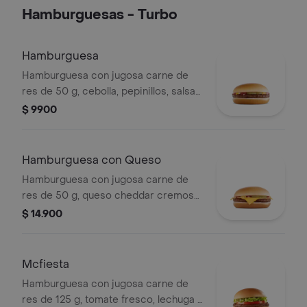
Hamburguesas - Turbo
Hamburguesa
Hamburguesa con jugosa carne de
res de 50 g, cebolla, pepinillos, salsa
de tomate y mostaza, en pan suave
$ 9900
sin ajonjolí.
Hamburguesa con Queso
Hamburguesa con jugosa carne de
res de 50 g, queso cheddar cremoso,
cebolla, pepinillos, salsa de tomate y
$ 14.900
mostaza, en pan suave sin ajonjolí.
Mcfiesta
Hamburguesa con jugosa carne de
res de 125 g, tomate fresco, lechuga y