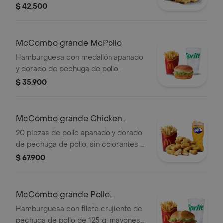
conservantes artificiales.
$ 42.500
Acompañadas de papas fritas
grandes y bebida grande a elección.
McCombo grande McPollo
Hamburguesa con medallón apanado
y dorado de pechuga de pollo,
mayonesa cremosa y lechuga fresca,
$ 35.900
en pan con ajonjolí. Acompañada de
papas fritas grandes y bebida grande
a elección.
McCombo grande Chicken
McNuggets de 20 pzas
20 piezas de pollo apanado y dorado
de pechuga de pollo, sin colorantes ni
conservantes artificiales.
$ 67.900
Acompañadas de papas fritas
grandes y bebida grande a elección.
McCombo grande Pollo
McCrispy Deluxe
Hamburguesa con filete crujiente de
pechuga de pollo de 125 g, mayonesa