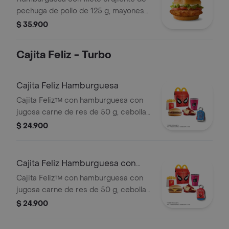
pechuga de pollo de 125 g, mayonesa
cremosa, lechuga fresca y tomate, en
$ 35.900
pan suave tipo Brioche.
Cajita Feliz - Turbo
Cajita Feliz Hamburguesa
Cajita Feliz™ con hamburguesa con
jugosa carne de res de 50 g, cebolla,
pepinillos, salsa de tomate y mostaza,
$ 24.900
en pan suave sin ajonjolí, acompañada
de jugo Del Valle Moraah, papas
pequeñas crujientes, cascos de
Cajita Feliz Hamburguesa con
manzana y juguete a elección o sujeto
Queso
Cajita Feliz™ con hamburguesa con
a disponibilidad.
jugosa carne de res de 50 g, cebolla,
pepinillos, salsa de tomate y mostaza,
$ 24.900
en pan suave sin ajonjolí, acompañada
de jugo Del Valle Moraah, papas