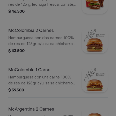
mediana a elección.
res de 125 g, lechuga fresca, tomate,
cebolla grillada, tocineta ahumada,
$ 46.500
queso blanco cremoso y salsa
especial, en pan suave tipo Brioche.
Acompañada de papas fritas
McColombia 2 Carnes
medianas y bebida mediana a
Hamburguesa con dos carnes 100%
elección.
de res de 125gr c/u, salsa chicharron,
cebolla crispy, tajada de platano,
$ 43.500
tocineta, queso cheddar y salsa de
aguacate.
McColombia 1 Carne
Hamburguesa con una carne 100%
de res de 125gr c/u, salsa chicharron,
cebolla crispy, tajada de platano,
$ 39.500
tocineta, queso cheddar y salsa de
aguacate.
McArgentina 2 Carnes