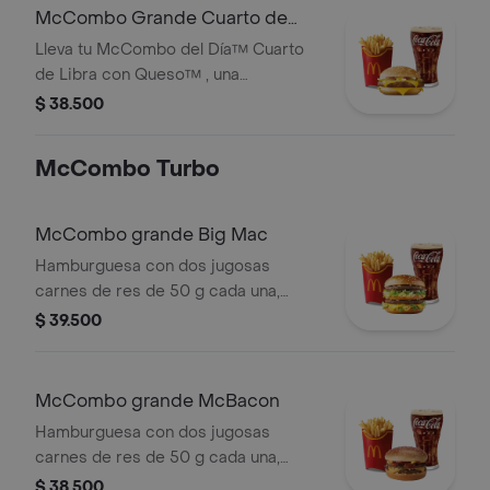
tomate y mostaza, en pan dorado con
McCombo Grande Cuarto de
ajonjolí. Acompañada de papas fritas
Libra con Queso
Lleva tu McCombo del Día™ Cuarto
medianas y bebida mediana a
de Libra con Queso™ , una
elección.
hamburguesa con jugosa carne de
$ 38.500
res de 125 g, cebolla, pepinillos,
queso cheddar cremoso, salsa de
McCombo Turbo
tomate y mostaza, en pan dorado con
ajonjolí. Acompañada de papas fritas
grandes y bebida grande a elección.
McCombo grande Big Mac
Hamburguesa con dos jugosas
carnes de res de 50 g cada una,
cebolla, lechuga fresca, pepinillos,
$ 39.500
queso cheddar cremoso, pan tostado
en el centro y salsa especial Big
Mac™, en pan dorado con ajonjolí.
McCombo grande McBacon
Acompañada de papas fritas grandes
Hamburguesa con dos jugosas
y bebida grande a elección.
carnes de res de 50 g cada una,
tocineta ahumada, cebolla, queso
$ 38.500