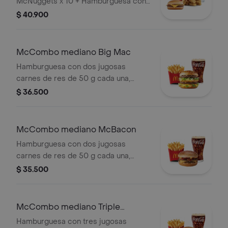
con Queso
McNuggets x 10 + Hamburguesa con
Queso
$ 40.900
McCombo mediano Big Mac
Hamburguesa con dos jugosas
carnes de res de 50 g cada una,
cebolla, lechuga fresca, pepinillos,
$ 36.500
queso cheddar cremoso, pan tostado
en el centro y salsa especial Big
Mac™, en pan dorado con ajonjolí.
McCombo mediano McBacon
Acompañada de papas fritas
Hamburguesa con dos jugosas
medianas y bebida mediana a
carnes de res de 50 g cada una,
elección.
tocineta ahumada, cebolla, queso
$ 35.500
cheddar cremoso, salsa de tomate y
mostaza, en pan dorado con ajonjolí.
Acompañada de papas fritas
McCombo mediano Triple
medianas y bebida mediana a
Hamburguesa con Queso
Hamburguesa con tres jugosas
elección.