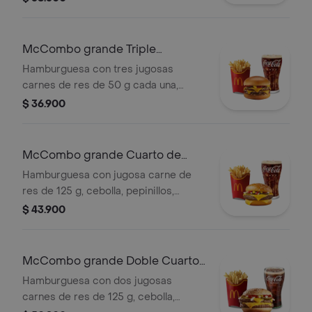
cheddar cremoso, salsa de tomate y
mostaza, en pan dorado con ajonjolí.
Acompañada de papas fritas grandes
McCombo grande Triple
y bebida grande a elección.
Hamburguesa con Queso
Hamburguesa con tres jugosas
carnes de res de 50 g cada una,
doble queso cheddar cremoso,
$ 36.900
cebolla, pepinillos, salsa de tomate y
mostaza, en pan suave sin ajonjolí.
Acompañada de papas fritas grandes
McCombo grande Cuarto de
y bebida grande a elección.
Libra con Queso
Hamburguesa con jugosa carne de
res de 125 g, cebolla, pepinillos,
queso cheddar cremoso, salsa de
$ 43.900
tomate y mostaza, en pan dorado con
ajonjolí. Acompañada de papas fritas
grandes y bebida grande a elección.
McCombo grande Doble Cuarto
de Libra con Queso
Hamburguesa con dos jugosas
carnes de res de 125 g, cebolla,