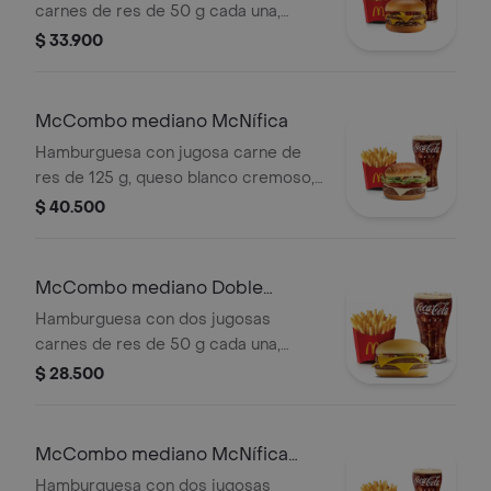
carnes de res de 50 g cada una,
doble queso cheddar cremoso,
$ 33.900
cebolla, pepinillos, salsa de tomate y
mostaza, en pan suave sin ajonjolí.
Acompañada de papas fritas
McCombo mediano McNífica
medianas y bebida mediana a
Hamburguesa con jugosa carne de
elección.
res de 125 g, queso blanco cremoso,
cebolla, tomate fresco, lechuga, salsa
$ 40.500
de tomate, mayonesa y mostaza, en
pan dorado con ajonjolí. Acompañada
de papas fritas medianas y bebida
McCombo mediano Doble
mediana a elección.
Hamburguesa con Queso
Hamburguesa con dos jugosas
carnes de res de 50 g cada una,
doble queso cheddar cremoso,
$ 28.500
cebolla, pepinillos, salsa de tomate y
mostaza, en pan suave sin ajonjolí.
Acompañada de papas fritas
McCombo mediano McNífica
medianas y bebida mediana a
Doble
Hamburguesa con dos jugosas