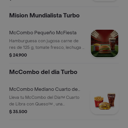
cebolla, pepinillos, salsa de tomate y
mostaza, en pan suave sin ajonjolí.
Mision Mundialista Turbo
Acompañada de papas fritas
pequeñas y bebida pequeña a
elección.
McCombo Pequeño McFiesta
Hamburguesa con jugosa carne de
res de 125 g, tomate fresco, lechuga y
salsa de tomate, en pan suave sin
$ 24.900
ajonjolí. Acompañada de papas fritas
pequeñas y bebida pequeña a
McCombo del dia Turbo
elección.
McCombo Mediano Cuarto de
Libra con Queso
Lleva tu McCombo del Día™ Cuarto
de Libra con Queso™ , una
hamburguesa con jugosa carne de
$ 35.500
res de 125 g, cebolla, pepinillos,
queso cheddar cremoso, salsa de