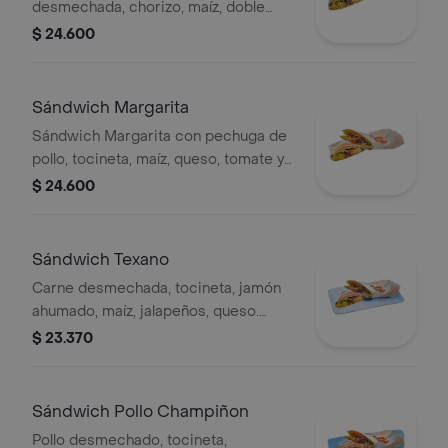
desmechada, chorizo, maíz, doble
queso y salsa criolla.
$ 24.600
Sándwich Margarita
Sándwich Margarita con pechuga de
pollo, tocineta, maíz, queso, tomate y
lechuga.
$ 24.600
Sándwich Texano
Carne desmechada, tocineta, jamón
ahumado, maíz, jalapeños, queso.
tomate y lechuga.
$ 23.370
Sándwich Pollo Champiñon
Pollo desmechado, tocineta,