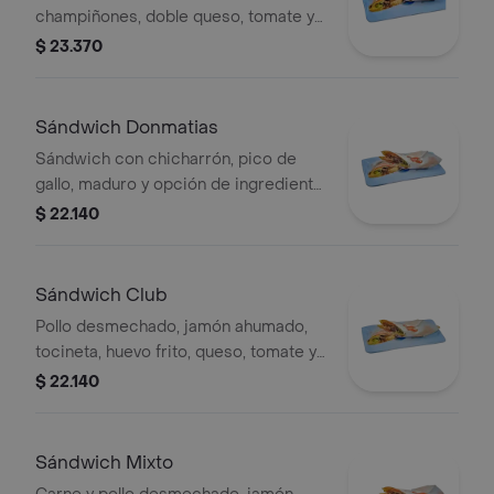
champiñones, doble queso, tomate y
orégano.
$ 23.370
Sándwich Donmatias
Sándwich con chicharrón, pico de
gallo, maduro y opción de ingrediente
adicional.
$ 22.140
Sándwich Club
Pollo desmechado, jamón ahumado,
tocineta, huevo frito, queso, tomate y
lechuga.
$ 22.140
Sándwich Mixto