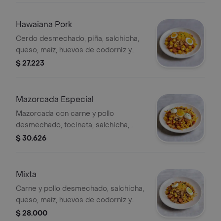
Hawaiana Pork
Cerdo desmechado, piña, salchicha,
queso, maíz, huevos de codorniz y
papita cabello de ángel.
$ 27.223
Mazorcada Especial
Mazorcada con carne y pollo
desmechado, tocineta, salchicha,
maíz, champiñones, queso, 3 huevos
$ 30.626
de codorniz y papita cabello de ángel.
Mixta
Carne y pollo desmechado, salchicha,
queso, maíz, huevos de codorniz y
papita cabello de ángel.
$ 28.000