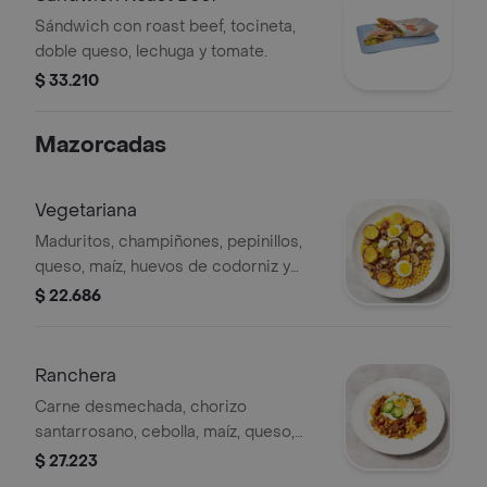
Sándwich con roast beef, tocineta,
doble queso, lechuga y tomate.
$ 33.210
Mazorcadas
Vegetariana
Maduritos, champiñones, pepinillos,
queso, maíz, huevos de codorniz y
papita cabello de ángel.
$ 22.686
Ranchera
Carne desmechada, chorizo
santarrosano, cebolla, maíz, queso,
huevo de codorniz y papita cabello de
$ 27.223
ángel.