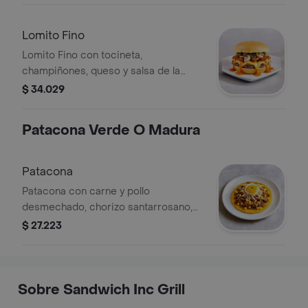
Lomito Fino
Lomito Fino con tocineta,
champiñones, queso y salsa de la
casa.
$ 34.029
Patacona Verde O Madura
Patacona
Patacona con carne y pollo
desmechado, chorizo santarrosano,
tocineta, maíz, queso y huevo de
$ 27.223
codorniz. Acompañada de salsa de la
casa y hogao.
Sobre Sandwich Inc Grill