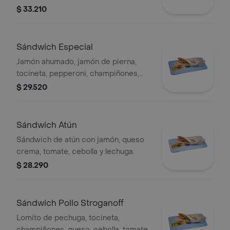
lechuga y salsa de la casa.
$ 33.210
Sándwich Especial
Jamón ahumado, jamón de pierna,
tocineta, pepperoni, champiñones,
queso, tomate y lechuga.
$ 29.520
Sándwich Atún
Sándwich de atún con jamón, queso
crema, tomate, cebolla y lechuga.
$ 28.290
Sándwich Pollo Stroganoff
Lomito de pechuga, tocineta,
champiñones, queso, cebolla, tomate,