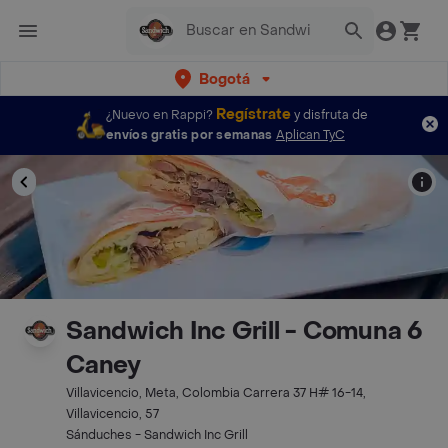
Bogotá
Regístrate
¿Nuevo en Rappi?
y disfruta de
envíos gratis por semanas
Aplican TyC
Sandwich Inc Grill - Comuna 6
Caney
Villavicencio, Meta, Colombia Carrera 37 H# 16-14,
Villavicencio, 57
Sánduches - Sandwich Inc Grill