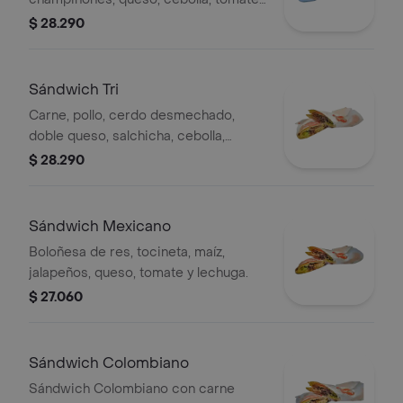
lechuga y salsa de la casa.
$ 28.290
Sándwich Tri
Carne, pollo, cerdo desmechado,
doble queso, salchicha, cebolla,
tomate y lechuga.
$ 28.290
Sándwich Mexicano
Boloñesa de res, tocineta, maíz,
jalapeños, queso, tomate y lechuga.
$ 27.060
Sándwich Colombiano
Sándwich Colombiano con carne