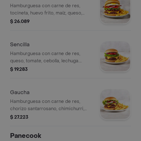
Hamburguesa con carne de res,
tocineta, huevo frito, maíz, queso,
tomate, cebolla y lechuga,
$ 26.089
acompañada de papas fritas.
Sencilla
Hamburguesa con carne de res,
queso, tomate, cebolla, lechuga.
Acompañada de papas fritas.
$ 19.283
Gaucha
Hamburguesa con carne de res,
chorizo santarrosano, chimichurri,
queso, tomate, cebolla y lechuga,
$ 27.223
acompañada de papas a la francesa.
Panecook