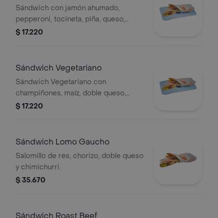
Sándwich con jamón ahumado,
pepperoni, tocineta, piña, queso,
tomate y lechuga.
$ 17.220
Sándwich Vegetariano
Sándwich Vegetariano con
champiñones, maíz, doble queso,
tomate, lechuga y orégano.
$ 17.220
Sándwich Lomo Gaucho
Salomillo de res, chorizo, doble queso
y chimichurri.
$ 35.670
Sándwich Roast Beef