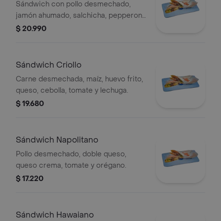
Sándwich con pollo desmechado,
jamón ahumado, salchicha, pepperoni,
queso, tomate y lechuga.
$ 20.990
Sándwich Criollo
Carne desmechada, maíz, huevo frito,
queso, cebolla, tomate y lechuga.
$ 19.680
Sándwich Napolitano
Pollo desmechado, doble queso,
queso crema, tomate y orégano.
$ 17.220
Sándwich Hawaiano