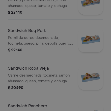
Carne y pollo desmechado, jamón
ahumado, queso, tomate y lechuga.
$ 22.140
Sándwich Beq Pork
Pernil de cerdo desmechado,
tocineta, queso, piña, cebolla puerro,
tomate y lechuga.
$ 22.140
Sándwich Ropa Vieja
Carne desmechada, tocineta, jamón
ahumado, queso, tomate y lechuga.
$ 20.990
Sándwich Ranchero