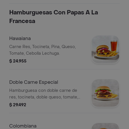
Hamburguesas Con Papas A La
Francesa
Hawaiana
Carne Res, Tocineta, Pina, Queso,
Tomate, Cebolla Lechuga.
$ 24.955
Doble Carne Especial
Hamburguesa con doble carne de
res, tocineta, doble queso, tomate,
cebolla y lechuga. Acompañada de
$ 29.492
papas fritas.
Colombiana