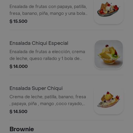
Ensalada de frutas con papaya, patilla,
fresa, banano, piña, mango y una bola
de helado.
$ 15.500
Ensalada Chiqui Especial
Ensalada de frutas a elección, crema
de leche, queso rallado y 1 bola de
helado.
$ 14.000
Ensalada Super Chiqui
Crema de leche, patilla, banano, fresa
, papaya, piña , mango ,coco rayado,
queso rallado y 2 bolas de helado
$ 14.500
sabor a disponibilidad.
Brownie