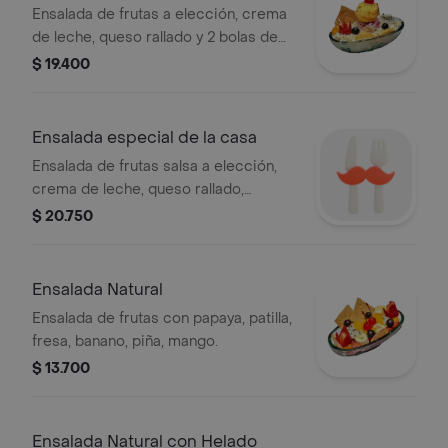
Ensalada de frutas a elección, crema
de leche, queso rallado y 2 bolas de
helado.
$ 19.400
Ensalada especial de la casa
Ensalada de frutas salsa a elección,
crema de leche, queso rallado,
gelatina, barquillos, 2 bolas de helado.
$ 20.750
Ensalada Natural
Ensalada de frutas con papaya, patilla,
fresa, banano, piña, mango.
$ 13.700
Ensalada Natural con Helado