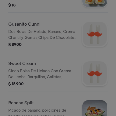
y salsas
$ 18
Gusanito Gunni
Dos Bolas De Helado, Banano, Crema
Chantilly, Gomas,Chips De Chocolate
Y Salsa*
$ 8900
Sweet Cream
Cinco Bolas De Helado Con Crema
De Leche, Barquillos, Galletas,
Durazno, Cerezas Y Salsa*
$ 15.900
Banana Split
Picado de banano, porciones de