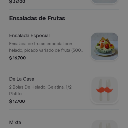
$ 37.100
Ensaladas de Frutas
Ensalada Especial
Ensalada de frutas especial con
helado, picado variado de fruta (500
g) .
$ 16.700
De La Casa
2 Bolas De Helado, Gelatina, 1/2
Platillo
$ 17.700
Mixta