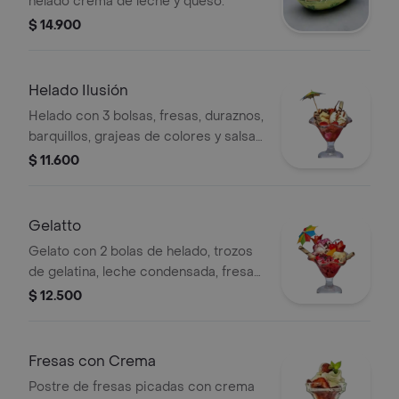
helado crema de leche y queso.
$ 14.900
Helado Ilusión
Helado con 3 bolsas, fresas, duraznos,
barquillos, grajeas de colores y salsa
de arequipe.
$ 11.600
Gelatto
Gelato con 2 bolas de helado, trozos
de gelatina, leche condensada, fresas
y cereza
$ 12.500
Fresas con Crema
Postre de fresas picadas con crema