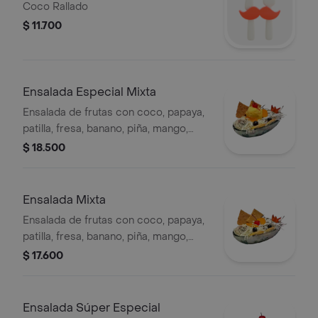
Coco Rallado
$ 11.700
Ensalada Especial Mixta
Ensalada de frutas con coco, papaya,
patilla, fresa, banano, piña, mango,
crema de leche, queso rallado y
$ 18.500
helado.
Ensalada Mixta
Ensalada de frutas con coco, papaya,
patilla, fresa, banano, piña, mango,
crema de leche, queso rallado.
$ 17.600
Ensalada Súper Especial