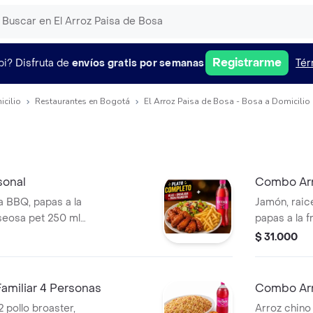
Registrarme
pi?
Disfruta de
envíos gratis por semanas
Tér
icilio
Restaurantes en Bogotá
El Arroz Paisa de Bosa - Bosa a Domicilio
sonal
Combo Arr
a BBQ, papas a la
Jamón, raice
seosa pet 250 ml
papas a la 
$ 31.000
amiliar 4 Personas
Combo Arr
2 pollo broaster,
Arroz chino 