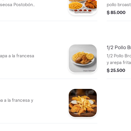
gaseosa Postobón
pollo broast
gaseosa Pos
$ 85.000
1/2 Pollo 
apa a la francesa
1/2 Pollo Br
y arepa frita
$ 25.500
a a la francesa y