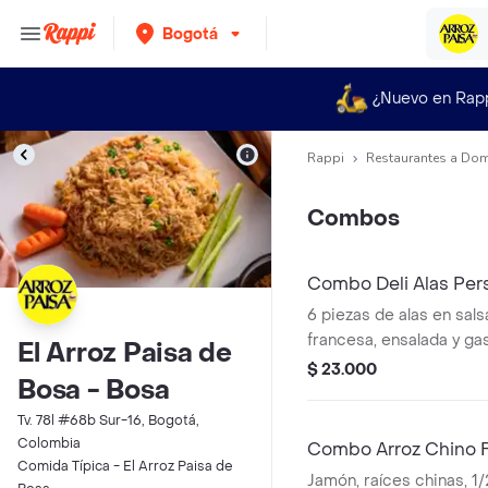
Bogotá
¿Nuevo en Rap
Rappi
Restaurantes a Dom
Combos
Combo Deli Alas Per
6 piezas de alas en sals
francesa, ensalada y ga
El Arroz Paisa de
a elección.
$ 23.000
Bosa - Bosa
Tv. 78l #68b Sur-16, Bogotá,
Colombia
Combo Arroz Chino F
Comida Típica - El Arroz Paisa de
Jamón, raíces chinas, 1/