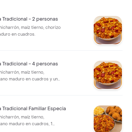
a Tradicional - 2 personas
icharrón, maíz tierno, chorizo
aduro en cuadros.
a Tradicional - 4 personas
icharrón, maíz tierno,
átano maduro en cuadros y una
a Tradicional Familiar Especia
icharrón, maíz tierno,
átano maduro en cuadros, 1
er y papas a la francesa.