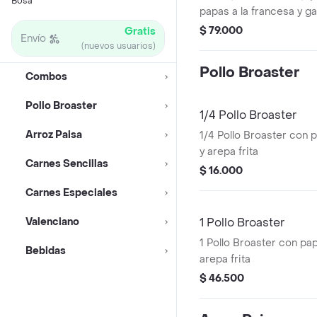
Bosa
papas a la francesa y 
Econo litro.
$ 79.000
Gratis
Envío
(nuevos usuarios)
Pollo Broaster
Combos
Pollo Broaster
1/4 Pollo Broaster
Arroz Paisa
1/4 Pollo Broaster con p
y arepa frita
Carnes Sencillas
$ 16.000
Carnes Especiales
Valenciano
1 Pollo Broaster
1 Pollo Broaster con pap
Bebidas
arepa frita
$ 46.500