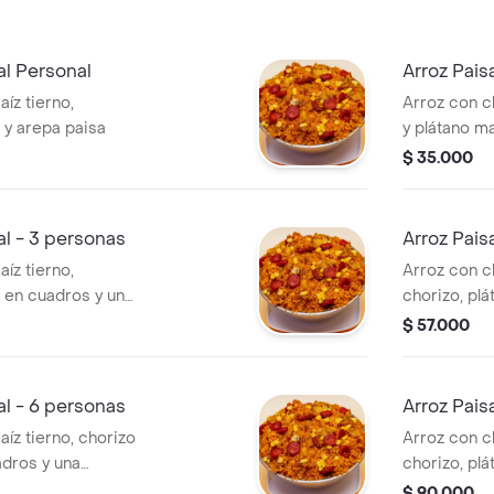
al Personal
Arroz Pais
íz tierno,
Arroz con ch
 y arepa paisa
y plátano m
$ 35.000
al - 3 personas
Arroz Pais
íz tierno,
Arroz con ch
 en cuadros y una
chorizo, pl
adición.
$ 57.000
al - 6 personas
Arroz Pais
íz tierno, chorizo
Arroz con ch
adros y una
chorizo, pl
pollo broast
$ 90.000