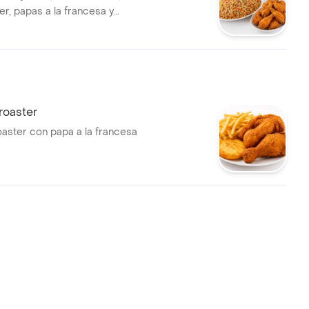
er, papas a la francesa y
tobón Econo litro.
Broaster
oaster con papa a la francesa