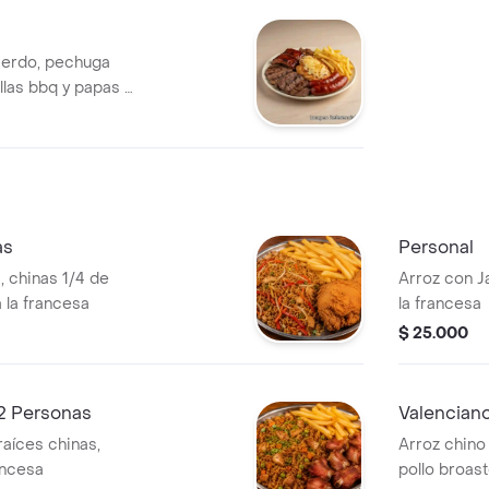
cerdo, pechuga
illas bbq y papas a
as
Personal
, chinas 1/4 de
Arroz con Jamón, raices ch
a la francesa
la francesa
$ 25.000
 2 Personas
Valenciano
raíces chinas,
Arroz chino
rancesa
pollo broast