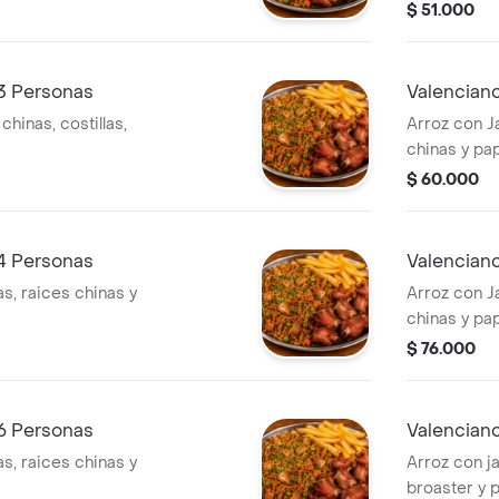
$ 51.000
 3 Personas
Valenciano
chinas, costillas,
Arroz con Ja
chinas y pa
$ 60.000
 4 Personas
Valenciano
as, raices chinas y
Arroz con J
chinas y pa
$ 76.000
 6 Personas
Valenciano
as, raices chinas y
Arroz con ja
broaster y 