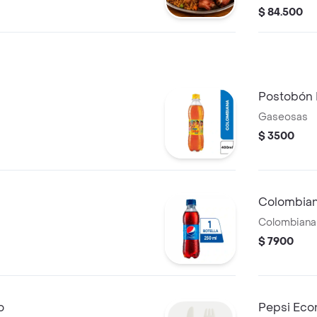
$ 84.500
Postobón 
Gaseosas
$ 3500
Colombian
Colombiana 
$ 7900
o
Pepsi Econ