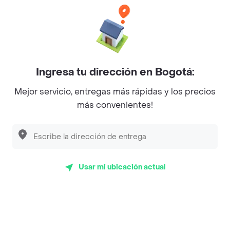
Baskin Robbins
La Cesta
Mercari - Postres
Ingresa tu dirección en Bogotá:
Myriam Camhi Co
Mejor servicio, entregas más rápidas y los precios
Magnifique
más convenientes!
Empanaditas de Pipian - Empanadas
Desayunadero de la 42
Luisa Postres
Usar mi ubicación actual
Sopitas y Frijoladas
Subway