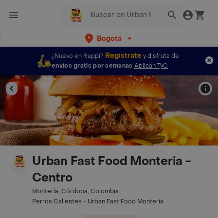
Bogotá
Regístrate
¿Nuevo en Rappi?
y disfruta de
envíos gratis por semanas
Aplican TyC
Urban Fast Food Monteria -
Centro
Montería, Córdoba, Colombia
Perros Calientes - Urban Fast Food Monteria