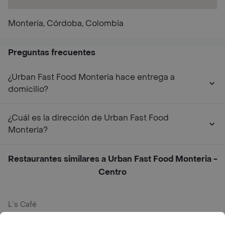
Montería, Córdoba, Colombia
Preguntas frecuentes
¿Urban Fast Food Monteria hace entrega a
domicilio?
¿Cuál es la dirección de Urban Fast Food
Monteria?
Restaurantes similares a Urban Fast Food Monteria -
Centro
L´s Café
Philippe