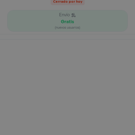
Cerrado por hoy
Envío
Gratis
(nuevos usuarios)