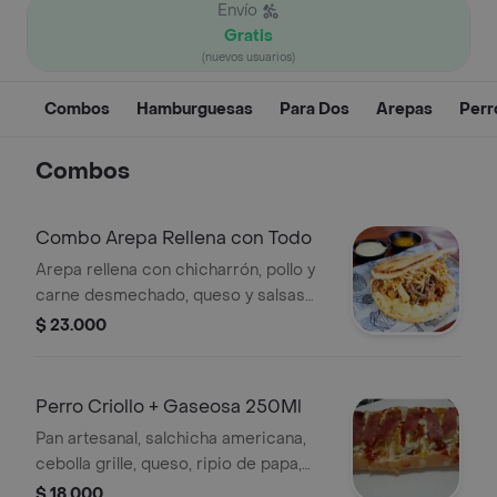
Envío
Gratis
(nuevos usuarios)
Combos
Hamburguesas
Para Dos
Arepas
Perr
Combos
Combo Arepa Rellena con Todo
Arepa rellena con chicharrón, pollo y
carne desmechado, queso y salsas
de la casa . mas 150g papas fritas y
$ 23.000
Gaseosa mini 250 ml, solo productos
Postobón (Pepsi, colombiana y
manzana)
Perro Criollo + Gaseosa 250Ml
Pan artesanal, salchicha americana,
cebolla grille, queso, ripio de papa,
tocineta, y lechuga.
$ 18.000