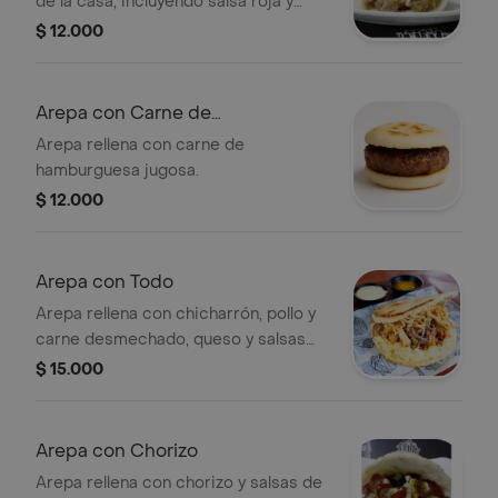
de la casa, incluyendo salsa roja y
mayonesa.
$ 12.000
Arepa con Carne de
Hamburguesa
Arepa rellena con carne de
hamburguesa jugosa.
$ 12.000
Arepa con Todo
Arepa rellena con chicharrón, pollo y
carne desmechado, queso y salsas
de la casa .
$ 15.000
Arepa con Chorizo
Arepa rellena con chorizo y salsas de