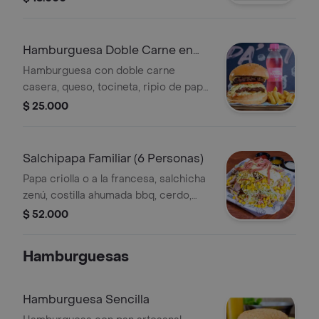
Hamburguesa Doble Carne en
Combo
Hamburguesa con doble carne
casera, queso, tocineta, ripio de papa,
tomate, lechuga, salsa de tomate y de
$ 25.000
la casa. Incluye papas fritas y gaseosa
mini.
Salchipapa Familiar (6 Personas)
Papa criolla o a la francesa, salchicha
zenú, costilla ahumada bbq, cerdo,
tocineta, filete de pollo, carne de res,
$ 52.000
chorizo, maíz y ripio de papa.
Hamburguesas
Hamburguesa Sencilla