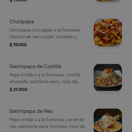
$ 19.000
Choripapa
Choripapa con papas a la francesa,
chorizo de res o pollo, tocineta y
lechuga. Incluye salsas visibles.
$ 19.000
Salchipapa de Costilla
Papa criolla o a la francesa, costilla
ahumada, salchicha zenú, ripio de
papa, tocineta y lechuga, con salsa y
$ 21.000
vegetales.
Salchipapa de Res
Papa criolla o a la francesa, carne de
res, salchicha zenú, tocineta, ripio de