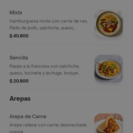
Mixta
Hamburguesa mixta con carne de res,
filete de pollo, salchicha, queso,
tocineta, lechuga y papas francesas.
$ 40.800
Sencilla
Papas a la francesa con salchicha,
queso, tocineta y lechuga. Incluye
ripio de papas.
$ 20.800
Arepas
Arepa de Carne
Arepa rellena con carne desmechada
jugosa.