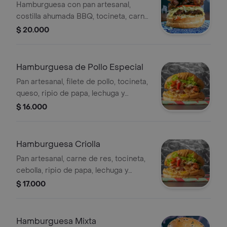
Gaseosa 250Ml
Hamburguesa con pan artesanal,
costilla ahumada BBQ, tocineta, carne
de res, queso, ripio de papa, lechuga
$ 20.000
y tomate. Incluye gaseosa de 250 ml.
Hamburguesa de Pollo Especial
Pan artesanal, filete de pollo, tocineta,
queso, ripio de papa, lechuga y
tomate.
$ 16.000
Hamburguesa Criolla
Pan artesanal, carne de res, tocineta,
cebolla, ripio de papa, lechuga y
tomate .
$ 17.000
Hamburguesa Mixta