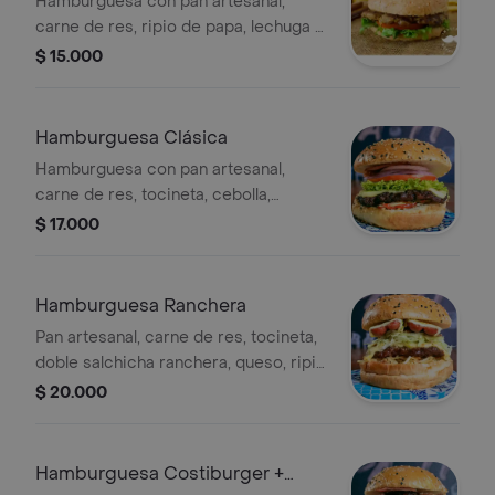
Hamburguesa con pan artesanal,
carne de res, ripio de papa, lechuga y
tomate.
$ 15.000
Hamburguesa Clásica
Hamburguesa con pan artesanal,
carne de res, tocineta, cebolla,
lechuga, tomate, queso y salsa de la
$ 17.000
casa.
Hamburguesa Ranchera
Pan artesanal, carne de res, tocineta,
doble salchicha ranchera, queso, ripio
de papa, lechuga y tomate .
$ 20.000
Hamburguesa Costiburger +