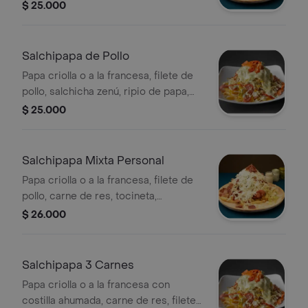
papa y lechuga.
$ 25.000
Salchipapa de Pollo
Papa criolla o a la francesa, filete de
pollo, salchicha zenú, ripio de papa,
tocineta y lechuga.
$ 25.000
Salchipapa Mixta Personal
Papa criolla o a la francesa, filete de
pollo, carne de res, tocineta,
salchicha zenú, lechuga y queso
$ 26.000
rallado.
Salchipapa 3 Carnes
Papa criolla o a la francesa con
costilla ahumada, carne de res, filete