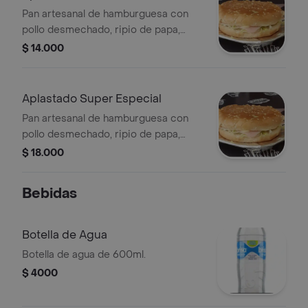
Pan artesanal de hamburguesa con
pollo desmechado, ripio de papa,
queso y lechuga.
$ 14.000
Aplastado Super Especial
Pan artesanal de hamburguesa con
pollo desmechado, ripio de papa,
jamón, queso, tocineta y lechuga.
$ 18.000
Bebidas
Botella de Agua
Botella de agua de 600ml.
$ 4000