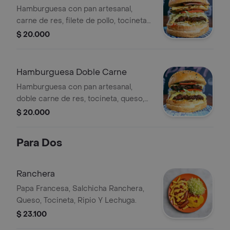
Hamburguesa con pan artesanal,
carne de res, filete de pollo, tocineta,
queso, cebolla, ripio de papa, lechuga
$ 20.000
y tomate.
Hamburguesa Doble Carne
Hamburguesa con pan artesanal,
doble carne de res, tocineta, queso,
ripio de papa, lechuga y tomate.
$ 20.000
Para Dos
Ranchera
Papa Francesa, Salchicha Ranchera,
Queso, Tocineta, Ripio Y Lechuga.
$ 23.100