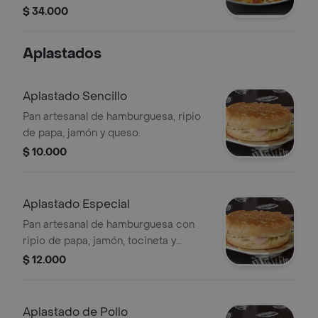
de pollo, salchicha zenú, ripio de
$ 34.000
papa, tocineta y lechuga.
Aplastados
Aplastado Sencillo
Pan artesanal de hamburguesa, ripio
de papa, jamón y queso.
$ 10.000
Aplastado Especial
Pan artesanal de hamburguesa con
ripio de papa, jamón, tocineta y
lechuga.
$ 12.000
Aplastado de Pollo