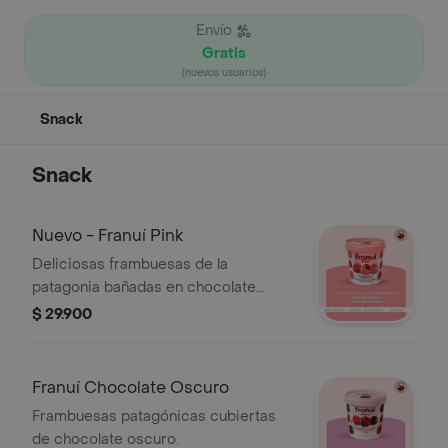
Envío
Gratis
(nuevos usuarios)
Snack
Snack
Nuevo - Franuí Pink
Deliciosas frambuesas de la
patagonia bañadas en chocolate
blanco y chocolate con polvo de
$ 29.900
frambuesas.
Franuí Chocolate Oscuro
Frambuesas patagónicas cubiertas
de chocolate oscuro.