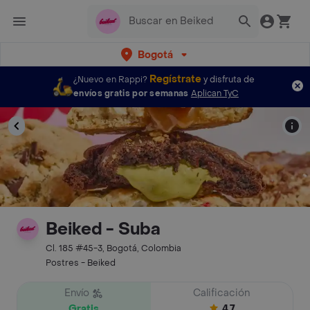
Bogotá
Regístrate
¿Nuevo en Rappi?
y disfruta de
envíos gratis por semanas
Aplican TyC
Beiked - Suba
Cl. 185 #45-3, Bogotá, Colombia
Postres - Beiked
Envío
Calificación
Gratis
4.7