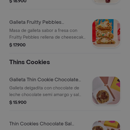
$ 16.900
crocante
Galleta Fruitty Pebbles
Cheesecake
Masa de galleta sabor a fresa con
Fruitty Pebbles rellena de cheesecake
de Fruitty Pebbles y decorada con
$ 17.900
más Fruitty Pebbles
Thins Cookies
Galleta Thin Cookie Chocolate
Sal Maldon
Galleta delgadita con chocolate de
leche chocolate semi amargo y sal
maldon.
$ 15.900
Thin Cookies Chocolate Sal