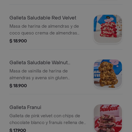
Galleta Saludable Red Velvet
Masa de harina de almendras y de
coco queso crema de almendras
chocolate blanco sin azúcar y stevia
$ 18.900
repostera.
Galleta Saludable Walnut
Chocolate
Masa de vainilla de harina de
almendras y avena sin gluten
monkfruit y una pizca de azúcar de
$ 18.900
coco (6gr por galleta) y chocolate
semiamargo sin azúcar.
Galleta Franui
Galleta de pink velvet con chips de
chocolate blanco y franuís rellena de
mermelada de frambuesa artesanal
$ 17.900