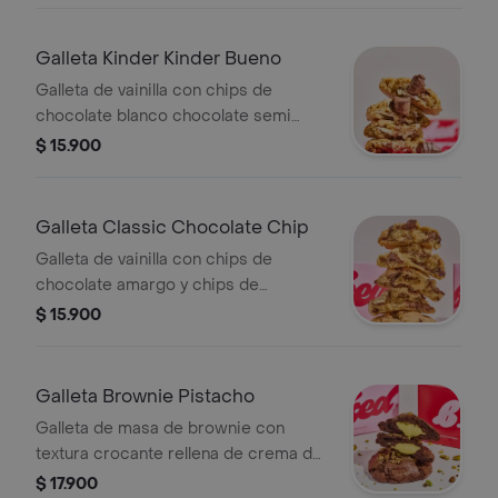
Galleta Kinder Kinder Bueno
Galleta de vainilla con chips de
chocolate blanco chocolate semi
amargo y chocolate Kinder.
$ 15.900
Galleta Classic Chocolate Chip
Galleta de vainilla con chips de
chocolate amargo y chips de
chocolate semi amargo.
$ 15.900
Galleta Brownie Pistacho
Galleta de masa de brownie con
textura crocante rellena de crema de
pistacho.
$ 17.900