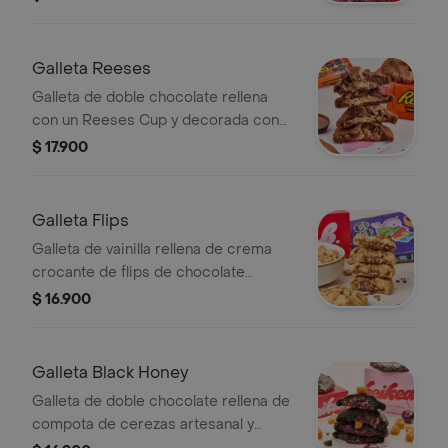
Galleta Reeses
Galleta de doble chocolate rellena
con un Reeses Cup y decorada con
más chocolate Reeses.
$ 17.900
Galleta Flips
Galleta de vainilla rellena de crema
crocante de flips de chocolate
terminada con un crumb de flips de
$ 16.900
chocolate
Galleta Black Honey
Galleta de doble chocolate rellena de
compota de cerezas artesanal y
decorada con un caramelo de miel