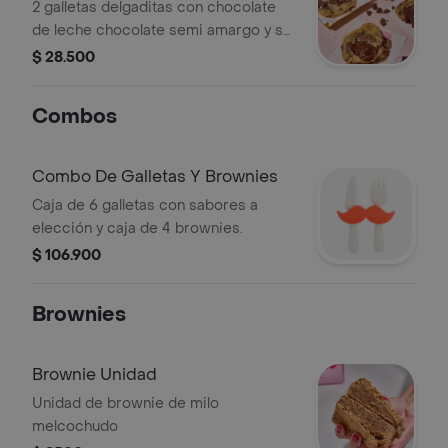
Maldon X2
2 galletas delgaditas con chocolate
de leche chocolate semi amargo y sal
maldon.
$ 28.500
Combos
Combo De Galletas Y Brownies
Caja de 6 galletas con sabores a
elección y caja de 4 brownies.
$ 106.900
Brownies
Brownie Unidad
Unidad de brownie de milo
melcochudo