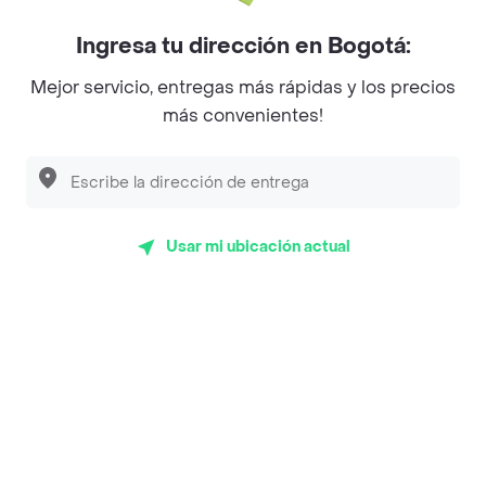
Myriam Camhi Co
Ingresa tu dirección en Bogotá:
Magnifique
Mejor servicio, entregas más rápidas y los precios
Empanaditas de Pipian - Empanadas
más convenientes!
Desayunadero de la 42
Luisa Postres
Sopitas y Frijoladas
Usar mi ubicación actual
Subway
Top Marcas y Cadenas de Restaurantes
Encuéntranos en estos países