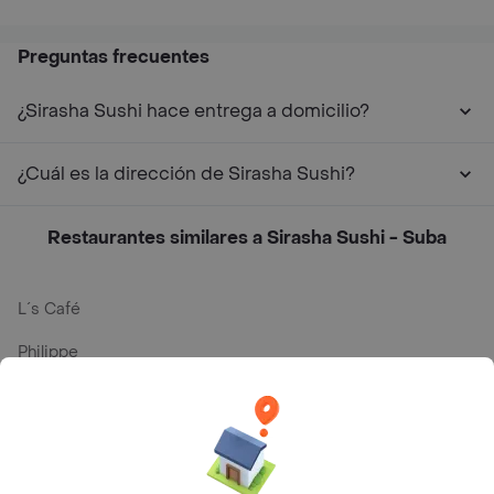
Preguntas frecuentes
¿Sirasha Sushi hace entrega a domicilio?
¿Cuál es la dirección de Sirasha Sushi?
Restaurantes similares a Sirasha Sushi - Suba
L´s Café
Philippe
Baskin Robbins
La Cesta
Mercari - Postres