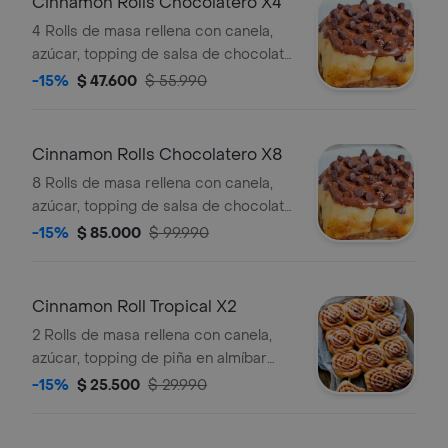
Cinnamon Rolls Chocolatero X4
4 Rolls de masa rellena con canela,
azúcar, topping de salsa de chocolate
y chispas de chocolate
-15%
$ 47.600
$ 55.990
Cinnamon Rolls Chocolatero X8
8 Rolls de masa rellena con canela,
azúcar, topping de salsa de chocolate
y chispas de chocolate
-15%
$ 85.000
$ 99.990
Cinnamon Roll Tropical X2
2 Rolls de masa rellena con canela,
azúcar, topping de piña en almíbar
con canela.
-15%
$ 25.500
$ 29.990