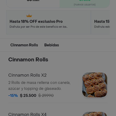
(nuevos usuarios)
Hasta 18% OFF exclusivo Pro
Hasta 15% 
Disfruta por ser Pro de este beneficio en los
Disfruta este de
restaurantes y tiendas más top.
en minutos.
Cinnamon Rolls
Bebidas
Cinnamon Rolls
Cinnamon Rolls X2
2 Rolls de masa rellena con canela,
azúcar y topping de glaseado.
-15%
$ 25.500
$ 29.990
Cinnamon Rolls X4