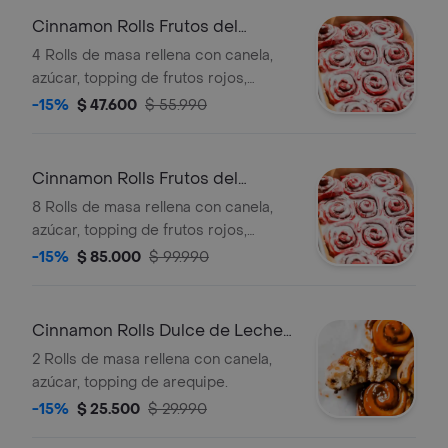
Cinnamon Rolls Frutos del
Bosque X4
4 Rolls de masa rellena con canela,
azúcar, topping de frutos rojos,
frambuesa, fresa y mora.
-15%
$ 47.600
$ 55.990
Cinnamon Rolls Frutos del
Bosque X8
8 Rolls de masa rellena con canela,
azúcar, topping de frutos rojos,
frambuesa, fresa y mora.
-15%
$ 85.000
$ 99.990
Cinnamon Rolls Dulce de Leche
X2
2 Rolls de masa rellena con canela,
azúcar, topping de arequipe.
-15%
$ 25.500
$ 29.990