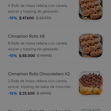
4 Rolls de masa rellena con canela,
azúcar y topping de glaseado.
-15%
$ 47.600
$ 55.990
Cinnamon Rolls X8
8 Rolls de masa rellena con canela,
azúcar y topping de glaseado.
-15%
$ 85.000
$ 99.990
Cinnamon Rolls Chocolatero X2
2 Rolls de masa rellena con canela,
azúcar, topping de salsa de chocolate
y chispas de chocolate
-15%
$ 25.500
$ 29.990