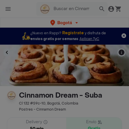
Bogotá
Regístrate
¿Nuevo en Rappi?
y disfruta de
envíos gratis por semanas
Aplican TyC
Cinnamon Dream - Suba
Cl 132 #59c-10, Bogotá, Colombia
Postres - Cinnamon Dream
Delivery
Envío
Gratis
50 min