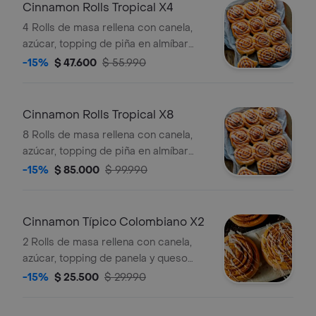
Cinnamon Rolls Tropical X4
4 Rolls de masa rellena con canela,
azúcar, topping de piña en almíbar
con canela.
-15%
$ 47.600
$ 55.990
Cinnamon Rolls Tropical X8
8 Rolls de masa rellena con canela,
azúcar, topping de piña en almíbar
con canela.
-15%
$ 85.000
$ 99.990
Cinnamon Típico Colombiano X2
2 Rolls de masa rellena con canela,
azúcar, topping de panela y queso
rallado.
-15%
$ 25.500
$ 29.990