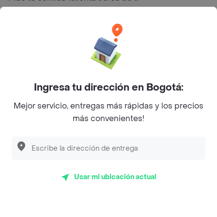
Categorías
Únete a Rappi
Sobre Rappi
Ingresa tu dirección en Bogotá:
Mejor servicio, entregas más rápidas y los precios
Facebook
Twitter
Instagram
más convenientes!
©
2026
Rappi Inc. All rights reserved.
Usar mi ubicación actual
Rappi S.A.S. --- NIT 900.843.898-9 --- Calle 63 # 16A-02
Bogotá D.C. --- notificacionesrappi@rappi.com