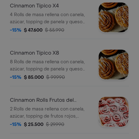
Cinnamon Típico X4
4 Rolls de masa rellena con canela,
azúcar, topping de panela y queso
rallado.
-15%
$ 47.600
$ 55.990
Cinnamon Típico X8
8 Rolls de masa rellena con canela,
azúcar, topping de panela y queso
rallado.
-15%
$ 85.000
$ 99.990
Cinnamon Rolls Frutos del
Bosque X2
2 Rolls de masa rellena con canela,
azúcar, topping de frutos rojos,
frambuesa, fresa y mora.
-15%
$ 25.500
$ 29.990