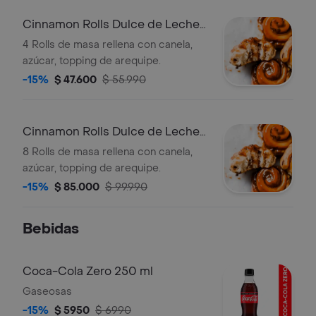
Cinnamon Rolls Dulce de Leche
X4
4 Rolls de masa rellena con canela,
azúcar, topping de arequipe.
-15%
$ 47.600
$ 55.990
Cinnamon Rolls Dulce de Leche
X8
8 Rolls de masa rellena con canela,
azúcar, topping de arequipe.
-15%
$ 85.000
$ 99.990
Bebidas
Coca-Cola Zero 250 ml
Gaseosas
-15%
$ 5950
$ 6990