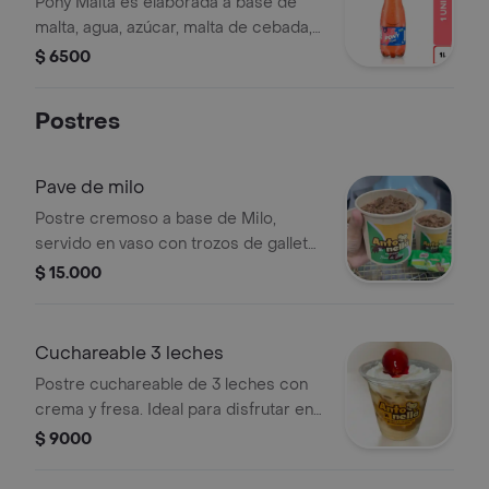
Pony Malta es elaborada a base de
malta, agua, azúcar, malta de cebada,
vitaminas, entre otros ingredientes.
$ 6500
Postres
Pave de milo
Postre cremoso a base de Milo,
servido en vaso con trozos de galleta
Milo.
$ 15.000
Cuchareable 3 leches
Postre cuchareable de 3 leches con
crema y fresa. Ideal para disfrutar en
cualquier momento.
$ 9000