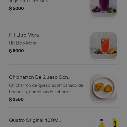
Jugo Hit 1 Litro Mora
$ 5000
Hit Litro Mora
Hit Litro Mora
$ 5000
Chicharron De Queso Con
Bocadillo
Chicharrón de queso acompañado de
bocadillo, combinando sabores
dulces y salados.
$ 2500
Quatro Original 400ML