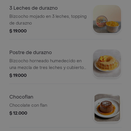
3 Leches de durazno
Bizcocho mojado en 3 leches, topping
de durazno
$ 19.000
Postre de durazno
Bizcocho horneado humedecido en
una mezcla de tres leches y cubierto
con trozos de durazno.
$ 19.000
Chocoflan
Chocolate con flan
$ 12.000