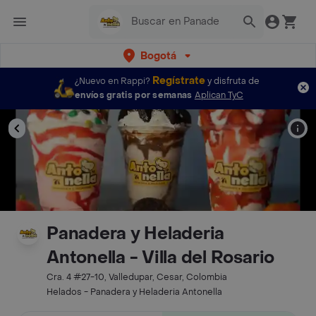
Bogotá
Regístrate
¿Nuevo en Rappi?
y disfruta de
envíos gratis por semanas
Aplican TyC
Panadera y Heladeria
Antonella - Villa del Rosario
Cra. 4 #27-10, Valledupar, Cesar, Colombia
Helados - Panadera y Heladeria Antonella