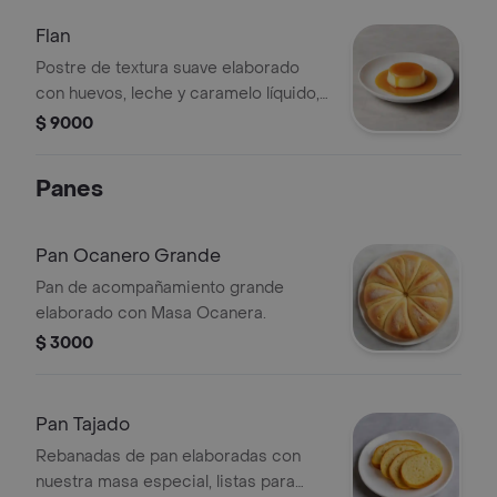
Flan
Postre de textura suave elaborado
con huevos, leche y caramelo líquido,
según la preparación tradicional
$ 9000
romana.
Panes
Pan Ocanero Grande
Pan de acompañamiento grande
elaborado con Masa Ocanera.
$ 3000
Pan Tajado
Rebanadas de pan elaboradas con
nuestra masa especial, listas para