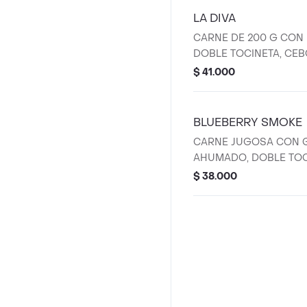
PAN DE PAPA ARTESAN
LA DIVA
ACOMPAÑAMIENTO DE 
CARNE DE 200 G CON
DOBLE TOCINETA, CEB
PEPINILLOS DE LA CAS
$ 41.000
CASA TODAS NUESTR
PREPARAN CON CARNE
ANGUS BEEF, PAN DE 
BLUEBERRY SMOKE
Y ACOMPAÑAMIENTO D
CARNE JUGOSA CON
AHUMADO, DOBLE TOC
REDUCCIÓN DE ARÁN
$ 38.000
CROCANTE Y SALSA T
NUESTRAS BURGERS 
CON CARNE CERTIFIED
PAN DE PAPA ARTESAN
ACOMPAÑAMIENTO DE 