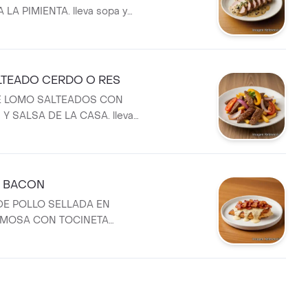
LA PIMIENTA. lleva sopa y
ela.
TEADO CERDO O RES
E LOMO SALTEADOS CON
Y SALSA DE LA CASA. lleva
 de panela.
 BACON
E POLLO SELLADA EN
EMOSA CON TOCINETA
va sopa y agua de panela.