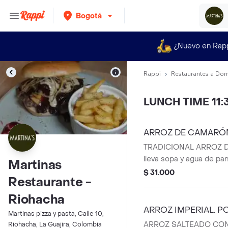
Bogotá
¿Nuevo en Rap
Rappi
Restaurantes a Dom
LUNCH TIME 11
ARROZ DE CAMARÓ
TRADICIONAL ARROZ 
lleva sopa y agua de pan
Martinas
$ 31.000
Restaurante -
Riohacha
ARROZ IMPERIAL. P
Martinas pizza y pasta, Calle 10,
ARROZ SALTEADO CON
Riohacha, La Guajira, Colombia