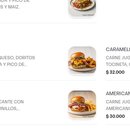
DA Y PICO DE
 Y MAIZ.
CARAMEL
QUESO, DORITOS
CARNE JU
A Y PICO DE
TOCINETA,
S. TODAS
SALSA DE 
$ 32.000
SE PREPARAN
BURGERS 
 ANGUS BEEF,
CERTIFIED 
AL Y
ARTESANA
AMERICA
PAPAS.
PAPAS.
CANTE CON
CARNE JU
INILLOS,
AMERICANO
LA CASA TODAS
PICADA, PE
$ 30.000
SE PREPARAN
CASA. NUE
 ANGUS BEEF,
PREPARAN 