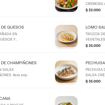
CREMOSA A 
agua de pan
$ 32.000
 DE QUESOS
LOMO SAL
AÑADA EN
TROZOS D
QUESOS Y
VEGETALES 
y agua de panela.
sopa y agua
$ 35.000
A DE CHAMPIÑONES
PECHUGA
N SALSA
PECHUGA D
NES. lleva sopa
SALSA CR
DORADA. lle
$ 35.000
ICANA