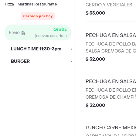
Pizza - Martinas Restaurante
CERDO Y VEGETALES
$ 35.000
Cerrado por hoy
Gratis
Envío
PECHUGA EN SALSA
(nuevos usuarios)
PECHUGA DE POLLO B
LUNCH TIME 11:30-3pm
SALSA CREMOSA DE 
PARMESANO. lleva sopa 
$ 32.000
BURGER
PECHUGA EN SALS
PECHUGA DE POLLO E
CREMOSA DE CHAMPIÑO
y agua de panela.
$ 32.000
LUNCH CARNE MEX