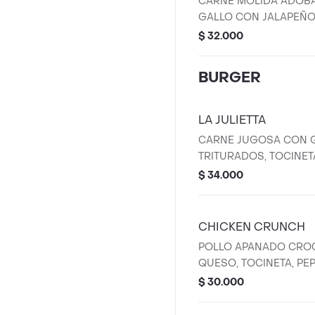
CARNE MOLIDA ADOBA
GALLO CON JALAPEÑOS
$ 32.000
BURGER
LA JULIETTA
CARNE JUGOSA CON 
TRITURADOS, TOCINET
GALLO CON JALAPEÑO
$ 34.000
NUESTRAS BURGERS 
CON CARNE CERTIFIED
PAN DE PAPA ARTESAN
CHICKEN CRUNCH
ACOMPAÑAMIENTO DE 
POLLO APANADO CRO
QUESO, TOCINETA, PEP
CEBOLLA Y SALSA DE 
$ 30.000
NUESTRAS BURGERS 
CON CARNE CERTIFIED