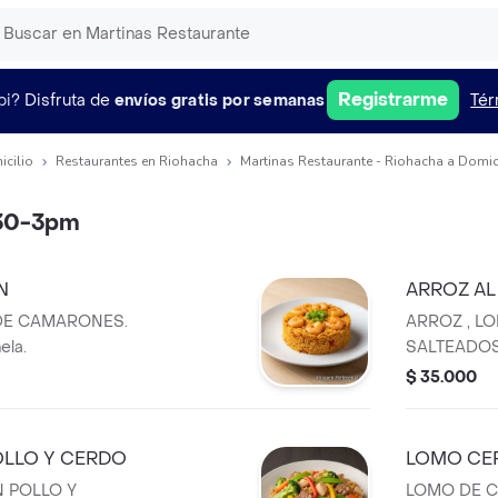
Registrarme
pi?
Disfruta de
envíos gratis por semanas
Tér
icilio
Restaurantes en Riohacha
Martinas Restaurante - Riohacha a Domic
:30-3pm
N
ARROZ A
DE CAMARONES.
ARROZ , L
ela.
SALTEADOS
$ 35.000
OLLO Y CERDO
LOMO CER
 POLLO Y
LOMO DE C