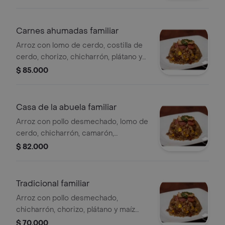
personas.
Carnes ahumadas familiar
Arroz con lomo de cerdo, costilla de
cerdo, chorizo, chicharrón, plátano y
maíz tierno, para 5 a 6 personas.
$ 85.000
Casa de la abuela familiar
Arroz con pollo desmechado, lomo de
cerdo, chicharrón, camarón,
salchicha, chorizo, plátano y maíz
$ 82.000
tierno, para 5 a 6 personas.
Tradicional familiar
Arroz con pollo desmechado,
chicharrón, chorizo, plátano y maíz
tierno, para 5 a 6 personas.
$ 70.000