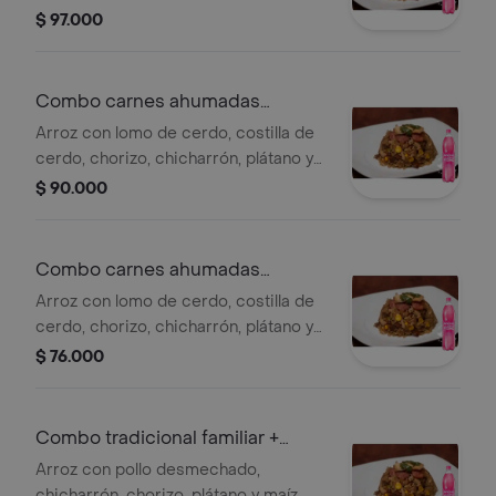
de cerdo, frijol y plátano, para 5 a 6
$ 97.000
personas. + gaseosa postobón 1.5l
Combo carnes ahumadas
familiar+ 1.5l pos
Arroz con lomo de cerdo, costilla de
cerdo, chorizo, chicharrón, plátano y
maíz tierno, para 5 a 6 personas. +
$ 90.000
gaseosa postobón 1.5l.
Combo carnes ahumadas
mediano 1.5l post.
Arroz con lomo de cerdo, costilla de
cerdo, chorizo, chicharrón, plátano y
maíz tierno, para 3 a 4 personas. +
$ 76.000
gaseosa postobón 1.5l
Combo tradicional familiar +
postob1.5 l
Arroz con pollo desmechado,
chicharrón, chorizo, plátano y maíz