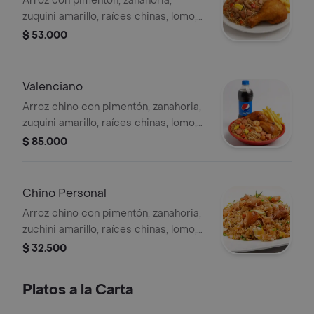
Arroz con pimentón, zanahoria,
zuquini amarillo, raíces chinas, lomo,
salchicha, jamón, 1/4 de pollo dorado
$ 53.000
y papas a la francesa.
Valenciano
Arroz chino con pimentón, zanahoria,
zuquini amarillo, raíces chinas, lomo,
salchicha, jamón, camarones, 1/2 pollo
$ 85.000
dorado , papas a la francesa y pepsi
1.5 l.
Chino Personal
Arroz chino con pimentón, zanahoria,
zuchini amarillo, raíces chinas, lomo,
salchicha, jamón, 1 presa de pollo
$ 32.500
broaster a disponibilidad del aliado y
papas a la francesa.
Platos a la Carta