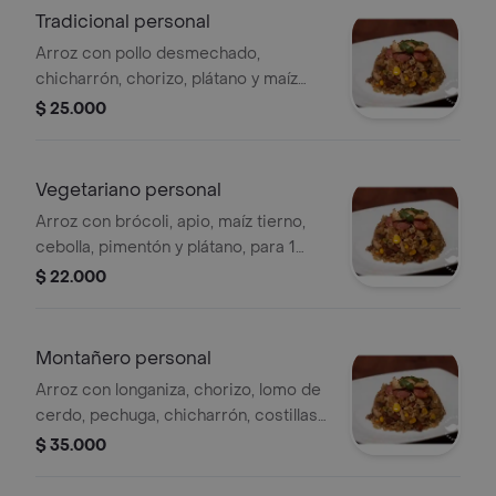
Tradicional personal
Arroz con pollo desmechado,
chicharrón, chorizo, plátano y maíz
tierno, para 1 persona.
$ 25.000
Vegetariano personal
Arroz con brócoli, apio, maíz tierno,
cebolla, pimentón y plátano, para 1
persona.
$ 22.000
Montañero personal
Arroz con longaniza, chorizo, lomo de
cerdo, pechuga, chicharrón, costillas
de cerdo, frijol y plátano, para 1
$ 35.000
persona.