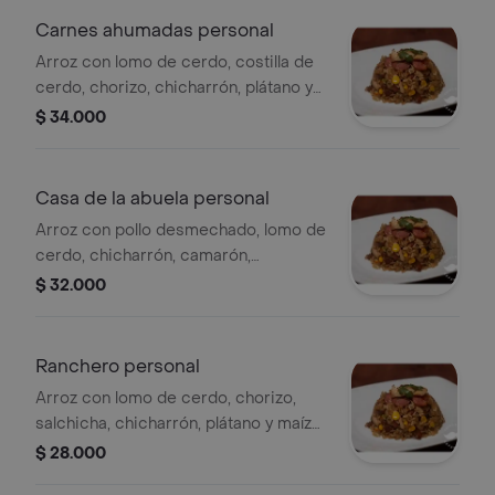
Carnes ahumadas personal
Arroz con lomo de cerdo, costilla de
cerdo, chorizo, chicharrón, plátano y
maíz tierno, para 1 persona.
$ 34.000
Casa de la abuela personal
Arroz con pollo desmechado, lomo de
cerdo, chicharrón, camarón,
salchicha, chorizo, plátano y maíz
$ 32.000
tierno, para 1 persona.
Ranchero personal
Arroz con lomo de cerdo, chorizo,
salchicha, chicharrón, plátano y maíz
tierno, para 1 persona.
$ 28.000