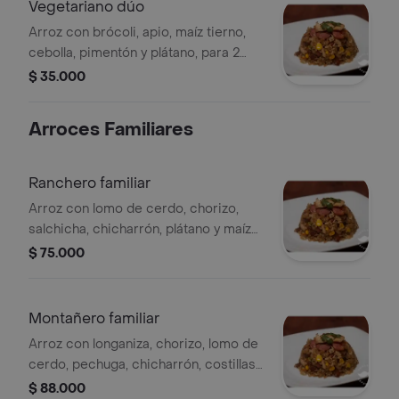
Vegetariano dúo
Arroz con brócoli, apio, maíz tierno,
cebolla, pimentón y plátano, para 2
personas.
$ 35.000
Arroces Familiares
Ranchero familiar
Arroz con lomo de cerdo, chorizo,
salchicha, chicharrón, plátano y maíz
tierno, para 5 a 6 personas.
$ 75.000
Montañero familiar
Arroz con longaniza, chorizo, lomo de
cerdo, pechuga, chicharrón, costillas
de cerdo, frijol y plátano, para 5 a 6
$ 88.000