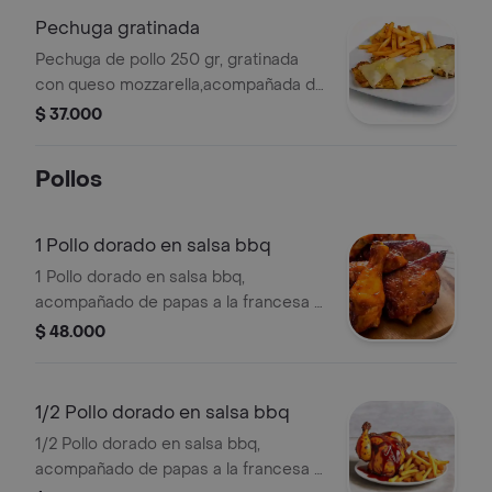
Pechuga gratinada
Pechuga de pollo 250 gr, gratinada
con queso mozzarella,acompañada de
arroz blanco, papas a la francesa,
$ 37.000
patacón, yuca, ensalada de lechuga,
tomate y maíz dulce.
Pollos
1 Pollo dorado en salsa bbq
1 Pollo dorado en salsa bbq,
acompañado de papas a la francesa y
yuca.
$ 48.000
1/2 Pollo dorado en salsa bbq
1/2 Pollo dorado en salsa bbq,
acompañado de papas a la francesa y