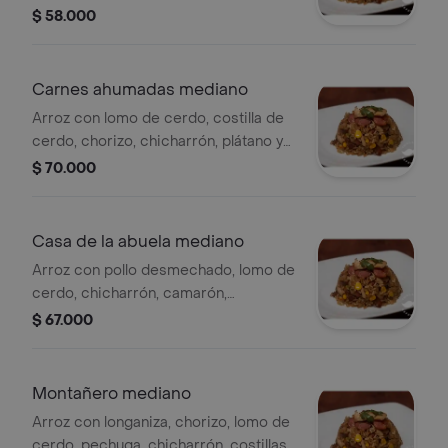
tierno, para 3 a 4 personas.
$ 58.000
Carnes ahumadas mediano
Arroz con lomo de cerdo, costilla de
cerdo, chorizo, chicharrón, plátano y
maíz tierno, para 3 a 4 personas.
$ 70.000
Casa de la abuela mediano
Arroz con pollo desmechado, lomo de
cerdo, chicharrón, camarón,
salchicha, chorizo, plátano y maíz
$ 67.000
tierno, para 3 a 4 personas.
Montañero mediano
Arroz con longaniza, chorizo, lomo de
cerdo, pechuga, chicharrón, costillas