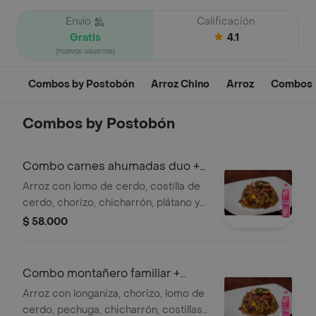
Envío
Calificación
Gratis
4.1
(nuevos usuarios)
Combos by Postobón
Arroz Chino
Arroz
Combos
Combos by Postobón
Combo carnes ahumadas duo +
gaseosa 1.5
Arroz con lomo de cerdo, costilla de
cerdo, chorizo, chicharrón, plátano y
maíz tierno, para 2 personas. +
$ 58.000
gaseosa postobón 1.5l
Combo montañero familiar +
gaseosa 1.5 l
Arroz con longaniza, chorizo, lomo de
cerdo, pechuga, chicharrón, costillas