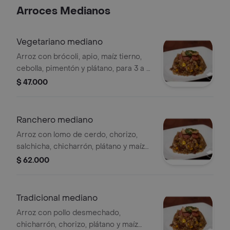
Arroces Medianos
Vegetariano mediano
Arroz con brócoli, apio, maíz tierno,
cebolla, pimentón y plátano, para 3 a 4
personas.
$ 47.000
Ranchero mediano
Arroz con lomo de cerdo, chorizo,
salchicha, chicharrón, plátano y maíz
tierno, para 3 a 4 personas.
$ 62.000
Tradicional mediano
Arroz con pollo desmechado,
chicharrón, chorizo, plátano y maíz