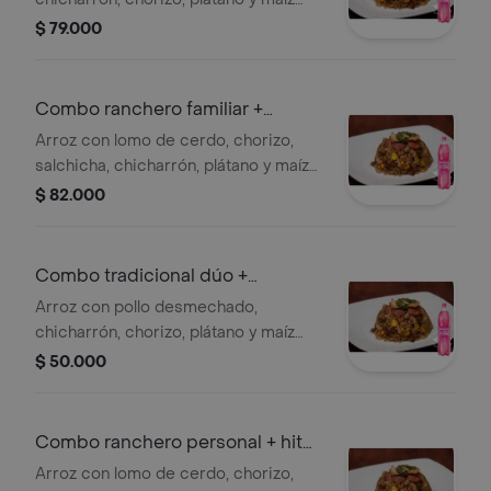
tierno, para 5 a 6 personas. + gaseosa
$ 79.000
postobón 1.5l
Combo ranchero familiar +
postobón 1.5 l
Arroz con lomo de cerdo, chorizo,
salchicha, chicharrón, plátano y maíz
tierno, para 5 a 6 personas. + gaseosa
$ 82.000
postobón 1.5l
Combo tradicional dúo +
postobón 1.5 l
Arroz con pollo desmechado,
chicharrón, chorizo, plátano y maíz
tierno, para 2 personas. + gaseosa
$ 50.000
Combo ranchero personal + hit
500 ml
Arroz con lomo de cerdo, chorizo,