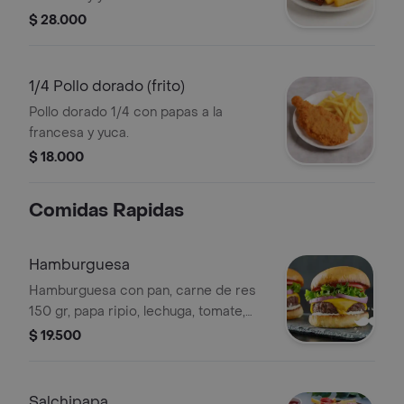
$ 28.000
1/4 Pollo dorado (frito)
Pollo dorado 1/4 con papas a la
francesa y yuca.
$ 18.000
Comidas Rapidas
Hamburguesa
Hamburguesa con pan, carne de res
150 gr, papa ripio, lechuga, tomate,
cebolla, salsa de tomate y salsa bbq.
$ 19.500
Salchipapa