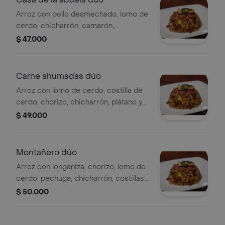
Arroz con pollo desmechado, lomo de
cerdo, chicharrón, camarón,
salchicha, chorizo, plátano y maíz
$ 47.000
tierno, para 2 personas.
Carne ahumadas dúo
Arroz con lomo de cerdo, costilla de
cerdo, chorizo, chicharrón, plátano y
maíz tierno, para 2 personas.
$ 49.000
Montañero dúo
Arroz con longaniza, chorizo, lomo de
cerdo, pechuga, chicharrón, costillas
de cerdo, frijol y plátano, para 2
$ 50.000
personas.