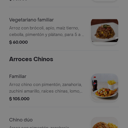
Vegetariano familiar
Arroz con brócoli, apio, maíz tierno,
cebolla, pimentón y plátano, para 5 a 6
personas.
$ 60.000
Arroces Chinos
Familiar
Arroz chino con pimentón, zanahoria,
zuchini amarillo, raíces chinas, lomo,
salchicha, jamón, camarones, 1 pollo
$ 105.000
dorado papas a la francesa y pepsi 1.5
l.
Chino dúo