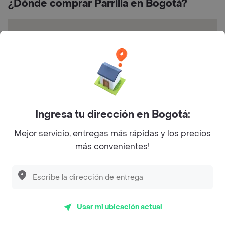
¿Dónde comprar Parrilla en Bogotá?
Ingresa tu dirección en Bogotá:
Calle 51 Sur #9-30, Bogotá, Colombia - centro
comercial caracas, Local 328
Mejor servicio, entregas más rápidas y los precios
más convenientes!
Calificaciones y opiniones Arroz Paisa
de la Abuela Expres
Usar mi ubicación actual
5
4.1