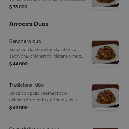
de cerdo, frijol y plátano, para 3 a 4
$ 73.000
personas.
Arroces Dúos
Ranchero dúo
Arroz con lomo de cerdo, chorizo,
salchicha, chicharrón, plátano y maíz
tierno, para 2 personas.
$ 44.000
Tradicional dúo
Arroz con pollo desmechado,
chicharrón, chorizo, plátano y maíz
tierno, para 2 personas.
$ 42.000
Casa de la abuela dúo