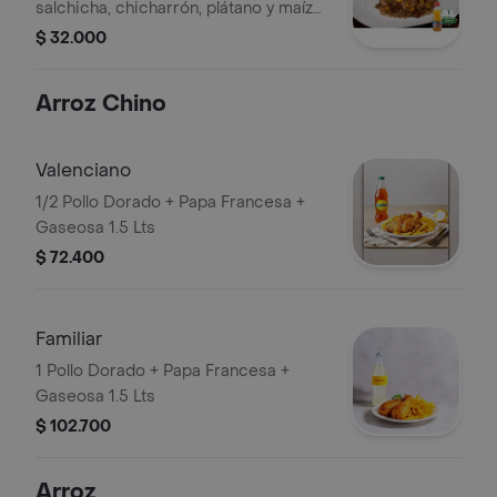
salchicha, chicharrón, plátano y maíz
tierno, para 1 persona. + jugo hit
$ 32.000
500ml
Arroz Chino
Valenciano
1/2 Pollo Dorado + Papa Francesa +
Gaseosa 1.5 Lts
$ 72.400
Familiar
1 Pollo Dorado + Papa Francesa +
Gaseosa 1.5 Lts
$ 102.700
Arroz