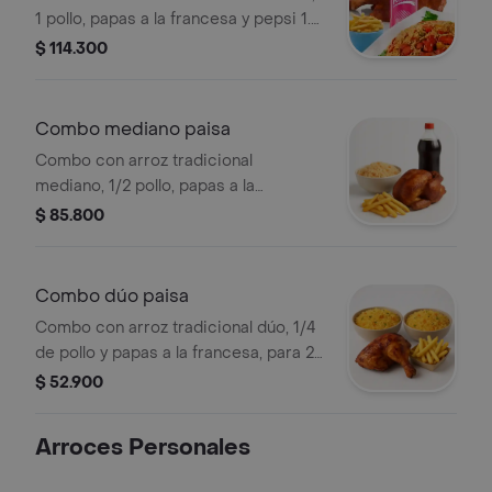
1 pollo, papas a la francesa y pepsi 1.5
l, para 6 a 7 personas.
$ 114.300
Combo mediano paisa
Combo con arroz tradicional
mediano, 1/2 pollo, papas a la
francesa y pepsi 1.5 l, para 4 a 5
$ 85.800
personas.
Combo dúo paisa
Combo con arroz tradicional dúo, 1/4
de pollo y papas a la francesa, para 2
a 3 personas.
$ 52.900
Arroces Personales