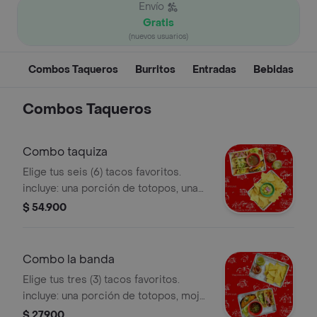
Envío
Gratis
(nuevos usuarios)
Combos Taqueros
Burritos
Entradas
Bebidas
Combos Taqueros
Combo taquiza
Elige tus seis (6) tacos favoritos.
incluye: una porción de totopos, una
porción guacamole, mojo verde
$ 54.900
(picante medio) y mojo rojo (picante
fuerte).
Combo la banda
Elige tus tres (3) tacos favoritos.
incluye: una porción de totopos, mojo
verde (picante medio) y mojo rojo
$ 27.900