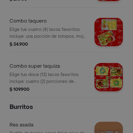
(picante fuerte).
Combo taquero
Elige tus cuatro (4) tacos favoritos.
incluye: una porción de totopos, mojo
verde (picante medio) y mojo rojo
$ 34.900
(picante fuerte).
Combo super taquiza
Elige tus doce (12) tacos favoritos.
incluye: cuatro (2) porciones de
totopos, dos (2) porciones de
$ 109.900
guacamole artesanal, mojo verde
(picante medio) y mojo rojo (picante
Burritos
fuerte).
Res asada