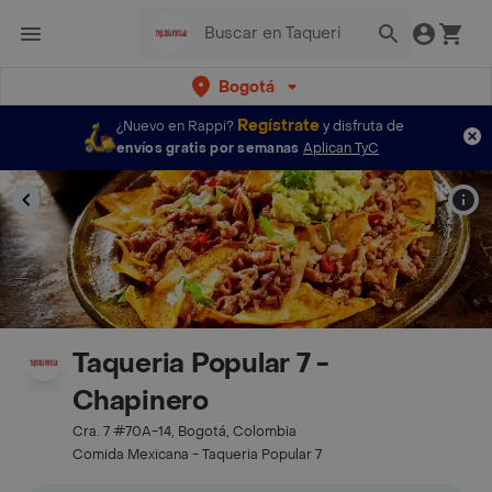
Bogotá
Regístrate
¿Nuevo en Rappi?
y disfruta de
envíos gratis por semanas
Aplican TyC
Taqueria Popular 7 -
Chapinero
Cra. 7 #70A-14, Bogotá, Colombia
Comida Mexicana - Taqueria Popular 7