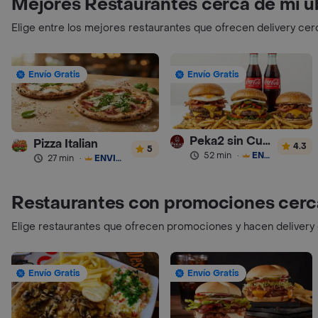
Mejores Restaurantes cerca de mi u
Elige entre los mejores restaurantes que ofrecen delivery cer
Envío Gratis
Envío Gratis
Peka2 sin Culpa Lourdes
Pizza Italian
4.3
5
52 min
·
ENVÍO GRATIS
27 min
·
ENVÍO GRATIS
Restaurantes con promociones cerc
Elige restaurantes que ofrecen promociones y hacen delivery
Envío Gratis
Envío Gratis