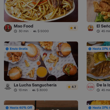
Mao Food
El Seño
4
30 min
·
$ 5000
45 mi
Envío Gratis
Hasta 37% 
La Lucha Sanguchería
De la I
4.7
13 min
·
$ 3000
45 mi
Hasta 40% Off
Hasta 37% 