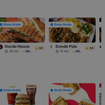
Envío Gratis
Envío Gratis
Gordo House
Donde Polo
3.9
3.9
20 min
·
ENVÍO GRATIS
51 min
·
ENVÍO GRATIS
Envío Gratis
Envío Gratis