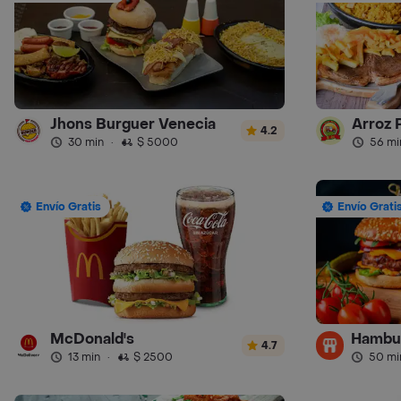
Jhons Burguer Venecia
Arroz 
4.2
30 min
·
$ 5000
56 mi
Envío Gratis
Envío Grati
McDonald's
4.7
13 min
·
$ 2500
50 mi