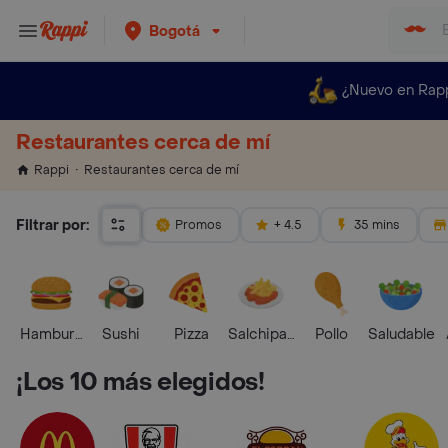
Bogotá
¿Nuevo en Rap
Restaurantes cerca de mí
Restaurantes cerca de mí
Rappi
Filtrar por:
Promos
+ 4.5
35 mins
Hamburguesa
Sushi
Pizza
Salchipapas
Pollo
Saludable
¡Los 10 más elegidos!