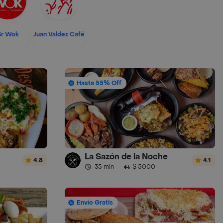
Sr Wok
Juan Valdez Café
Hasta 55% Off
La Sazón de la Noche
4.8
4.1
35 min
·
$ 5000
Envío Gratis