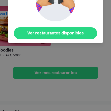
aga 1
Ver restaurantes disponibles
Foodies
n
·
$ 5000
Ver más restaurantes