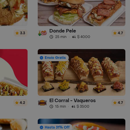
Donde Pele
3.3
4.7
25 min
·
$ 4000
Envío Gratis
El Corral - Vaqueros
4.2
4.7
15 min
·
$ 3500
Hasta 31% Off