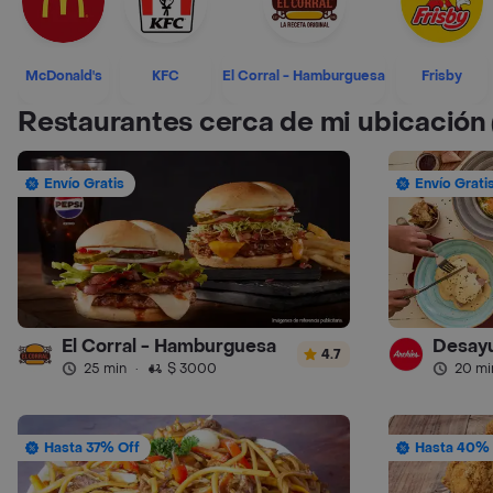
McDonald's
KFC
El Corral - Hamburguesa
Frisby
Restaurantes cerca de mi ubicación
Envío Gratis
Envío Grati
El Corral - Hamburguesa
Desayu
4.7
25 min
·
$ 3000
20 mi
Hasta 37% Off
Hasta 40% 