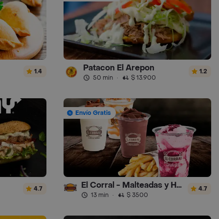
Patacon El Arepon
1.4
1.2
50 min
·
$ 13.900
Envío Gratis
El Corral - Malteadas y Helados
4.7
4.7
13 min
·
$ 3500