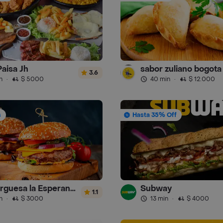
Paisa Jh
sabor zuliano bogota
3.6
n
·
$ 5000
40 min
·
$ 12.000
s
Hasta 35% Off
Hamburguesa la Esperanza
Subway
1.1
n
·
$ 3000
13 min
·
$ 4000