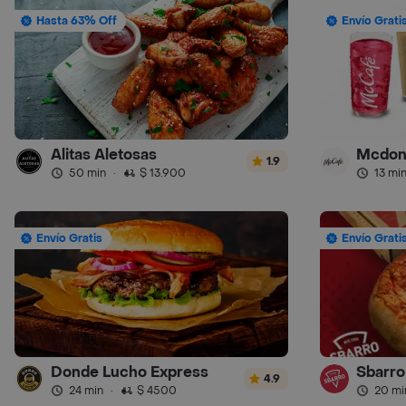
Hasta 63% Off
Envío Grati
Alitas Aletosas
Mcdon
1.9
50 min
·
$ 13.900
13 mi
Envío Gratis
Envío Grati
Donde Lucho Express
Sbarro 
4.9
24 min
·
$ 4500
20 mi