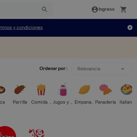
Ingreso
minos y condiciones
Ordenar por :
Relevancia
ica
Parrilla
Comida Rápida
Jugos y Batidos
Empanadas
Panadería
Italiana