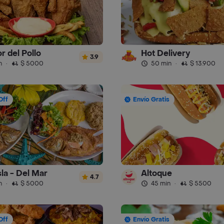
r del Pollo
Hot Delivery
3.9
n
·
$ 5000
50 min
·
$ 13.900
Off
Envío Gratis
sla - Del Mar
Altoque
4.7
n
·
$ 5000
45 min
·
$ 5500
Off
Envío Gratis