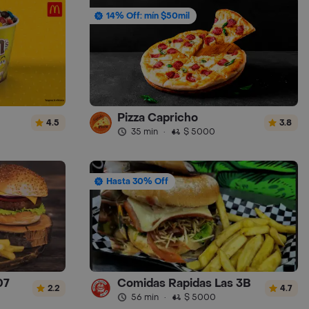
14% Off: mín $50mil
Pizza Capricho
4.5
3.8
35 min
·
$ 5000
Hasta 30% Off
07
Comidas Rapidas Las 3B
2.2
4.7
56 min
·
$ 5000