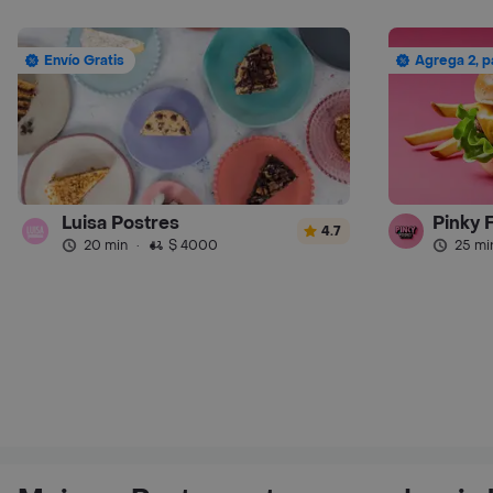
Envío Gratis
Agrega 2, p
Luisa Postres
Pinky 
4.7
20 min
·
$ 4000
25 mi