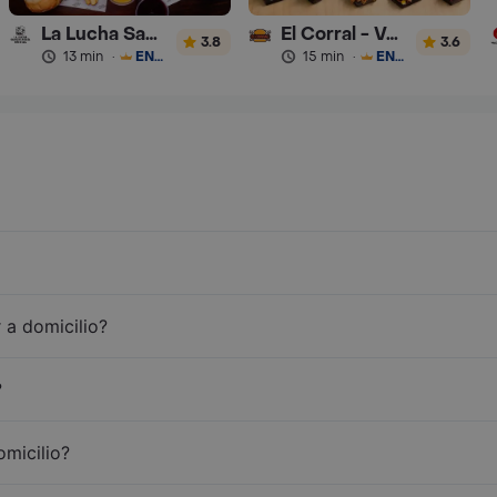
La Lucha Sanguchería
El Corral - Vaqueros
3.8
3.6
13 min
·
ENVÍO GRATIS
15 min
·
ENVÍO GRATIS
 a domicilio?
?
omicilio?