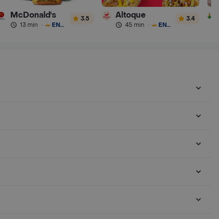
McDonald's
Altoque
3.5
3.4
13 min
·
ENVÍO GRATIS
45 min
·
ENVÍO GRATIS