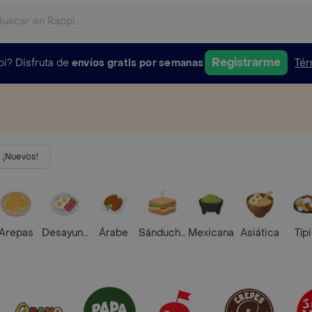
Registrarme
pi?
Disfruta de
envíos gratis por semanas
Tér
¡Nuevos!
Arepas
Desayunos
Árabe
Sánduches
Mexicana
Asiática
Típ