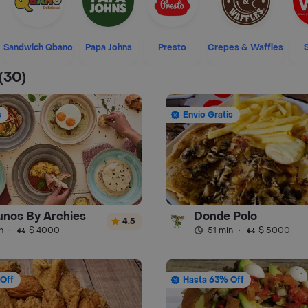
Sandwich Qbano
Papa Johns
Presto
Crepes & Waffles
(30)
s
Envío Gratis
nos By Archies
Donde Polo
4.5
n
·
$ 4000
51 min
·
$ 5000
Off
Hasta 63% Off