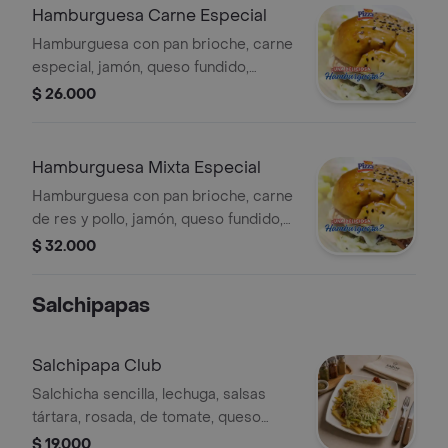
Hamburguesa Carne Especial
Hamburguesa con pan brioche, carne
especial, jamón, queso fundido,
lechuga, tomate, cebolla y salsas de la
$ 26.000
casa.
Hamburguesa Mixta Especial
Hamburguesa con pan brioche, carne
de res y pollo, jamón, queso fundido,
lechuga y salsas de la casa.
$ 32.000
Salchipapas
Salchipapa Club
Salchicha sencilla, lechuga, salsas
tártara, rosada, de tomate, queso
costeño, papa cabello de angel.
$ 19.000