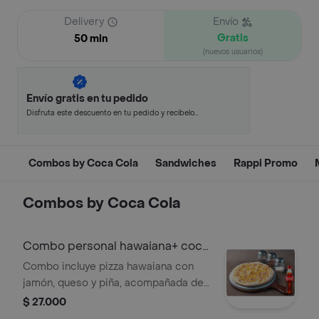
Delivery
Envío
Gratis
50 min
(nuevos usuarios)
Envío gratis en tu pedido
Disfruta este descuento en tu pedido y recíbelo
en minutos.
Combos by Coca Cola
Sandwiches
Rappi Promo
Combos by Coca Cola
Combo personal hawaiana+ coca
cola 400ml
Combo incluye pizza hawaiana con
jamón, queso y piña, acompañada de
una Coca Cola de 400 ml.
$ 27.000