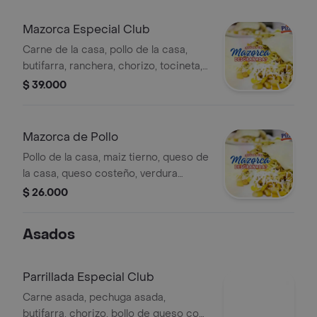
Mazorca Especial Club
Carne de la casa, pollo de la casa,
butifarra, ranchera, chorizo, tocineta,
maiztierno, queso de lacasa,
$ 39.000
q.Costeño, lechuga, papa cabello de
angel.
Mazorca de Pollo
Pollo de la casa, maiz tierno, queso de
la casa, queso costeño, verdura
fresca (lechuga), papa cabello de
$ 26.000
angel, salsa de la casa.
Asados
Parrillada Especial Club
Carne asada, pechuga asada,
butifarra, chorizo, bollo de queso con