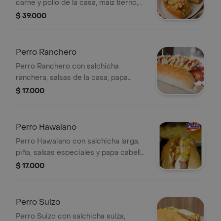
carne y pollo de la casa, maíz tierno,
queso fundido, jamón, salsas de la
$ 39.000
casa . porcion de papas.
Perro Ranchero
Perro Ranchero con salchicha
ranchera, salsas de la casa, papa
cabello de ángel y maíz. Incluye una
$ 17.000
porción de papas.
Perro Hawaiano
Perro Hawaiano con salchicha larga,
piña, salsas especiales y papa cabello
de ángel. Incluye porción de papas
$ 17.000
fritas.
Perro Suizo
Perro Suizo con salchicha suiza,