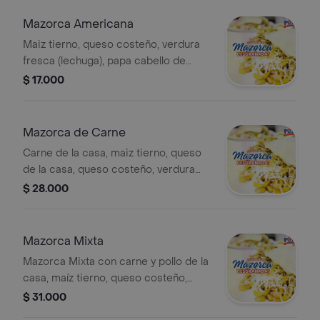
Mazorca Americana
Maiz tierno, queso costeño, verdura
fresca (lechuga), papa cabello de
angel y salsas de la casa.
$ 17.000
Mazorca de Carne
Carne de la casa, maiz tierno, queso
de la casa, queso costeño, verdura
fresca (lechuga), papa cabello de
$ 28.000
angel y salsas .
Mazorca Mixta
Mazorca Mixta con carne y pollo de la
casa, maíz tierno, queso costeño,
lechuga, papa cabello de ángel y
$ 31.000
salsas.