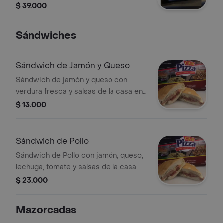
verdura, papa cabello de angel, salsas
$ 39.000
de la casa (2-3 personas)
Sándwiches
Sándwich de Jamón y Queso
Sándwich de jamón y queso con
verdura fresca y salsas de la casa en
pan tostado.
$ 13.000
Sándwich de Pollo
Sándwich de Pollo con jamón, queso,
lechuga, tomate y salsas de la casa.
$ 23.000
Mazorcadas