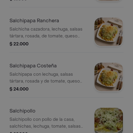
Salchipapa Ranchera
Salchicha cazadora, lechuga, salsas
tártara, rosada, de tomate, queso
costeño, papa cabello de angel.
$ 22.000
Salchipapa Costeña
Salchipapa con lechuga, salsas
tártara, rosada y de tomate, queso
costeño, papa cabello de ángel,
$ 24.000
butifarra y chorizo.
Salchipollo
Salchipollo con pollo de la casa,
salchichas, lechuga, tomate, salsas