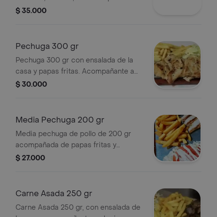
queso costeño y ensalada.
$ 35.000
Pechuga 300 gr
Pechuga 300 gr con ensalada de la
casa y papas fritas. Acompañante a
elegir.
$ 30.000
Media Pechuga 200 gr
Media pechuga de pollo de 200 gr
acompañada de papas fritas y
ensalada de lechuga, tomate y
$ 27.000
aderezo.
Carne Asada 250 gr
Carne Asada 250 gr, con ensalada de