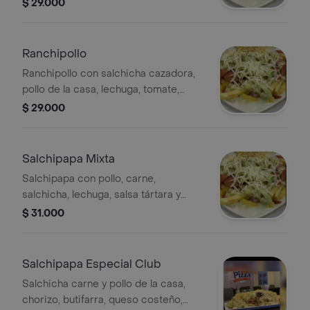
tártara y rosada, queso costeño y
$ 29.000
papa cabello de ángel.
Ranchipollo
Ranchipollo con salchicha cazadora,
pollo de la casa, lechuga, tomate,
salsas tártara y rosada, queso
$ 29.000
costeño y papa cabello de ángel.
Salchipapa Mixta
Salchipapa con pollo, carne,
salchicha, lechuga, salsa tártara y
rosada, tomate, queso costeño y papa
$ 31.000
cabello de ángel.
Salchipapa Especial Club
Salchicha carne y pollo de la casa,
chorizo, butifarra, queso costeño,