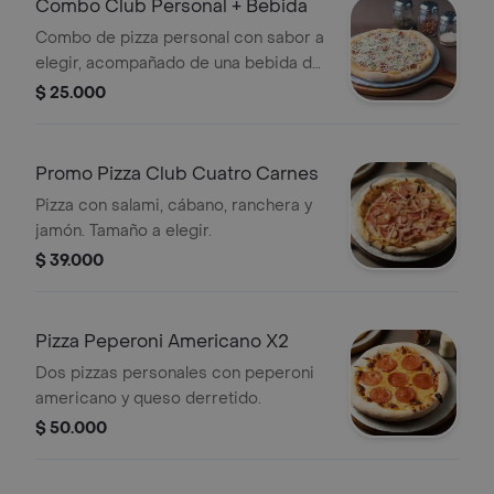
Combo Club Personal + Bebida
Combo de pizza personal con sabor a
elegir, acompañado de una bebida de
400 ml según disponibilidad.
$ 25.000
Promo Pizza Club Cuatro Carnes
Pizza con salami, cábano, ranchera y
jamón. Tamaño a elegir.
$ 39.000
Pizza Peperoni Americano X2
Dos pizzas personales con peperoni
americano y queso derretido.
$ 50.000