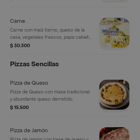
cabello de ángel y salsa de la casa.
Carne
Carne con maíz tierno, queso de la
casa, vegetales frescos, papa cabello
de ángel y salsa de la casa.
$ 30.300
Pizzas Sencillas
Pizza de Queso
Pizza de Queso con masa tradicional
y abundante queso derretido.
$ 15.500
Pizza de Jamón
Pizza de jamón con base de queso y