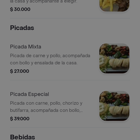
la casa y acompañante a elegir.
$ 30.000
Picadas
Picada Mixta
Picada de carne y pollo, acompañada
con bollo y ensalada de la casa.
$ 27.000
Picada Especial
Picada con carne, pollo, chorizo y
butifarra, acompañada con bollo,
papas fritas pimenton salteado
$ 39.000
cebolla salteada y lechuga queso
costeño .
Bebidas