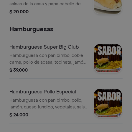
salsas de la casa y papa cabello de
ángel. Incluye porción de papas.
$ 20.000
Hamburguesas
Hamburguesa Super Big Club
Hamburguesa con pan bimbo, doble
carne, pollo delacasa, tocineta, jamón,
queso fundido, verdura fresca y
$ 39.000
salsas de la casa.
Hamburguesa Pollo Especial
Hamburguesa con pan bimbo, pollo,
jamón, queso fundido, vegetales, salsa
de la casa, acompaña de papas a la
$ 24.000
francesa.