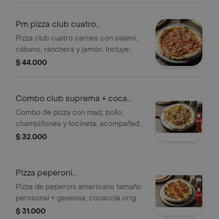
Pm pizza club cuatro
carnes+cocacola org
Pizza club cuatro carnes con salami,
cábano, ranchera y jamón. Incluye
Coca-Cola orgánica de 400 ml.
$ 44.000
Tamaño a elegir.
Combo club suprema + coca
cola orig
Combo de pizza con maíz, pollo,
champiñones y tocineta, acompañado
de una Coca Cola original de 400 ml.
$ 32.000
Pizza peperoni
americano+cocacola orig
Pizza de peperoni americano tamaño
perssonal + gaseosa, cocacola orig
400ml
$ 31.000