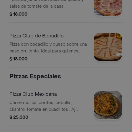
salsa de tomate de la casa.
$ 18.000
Pizza Club de Bocadillo
Pizza con bocadillo y queso sobre una
base crujiente. Ideal para quienes
disfrutan de sabores dulces y
$ 18.000
salados.
Pizzas Especiales
Pizza Club Mexicana
Carne molida, doritos, cebollin,
cilantro, tomate en cuadritos . Ají
escama a solicitud.
$ 25.000