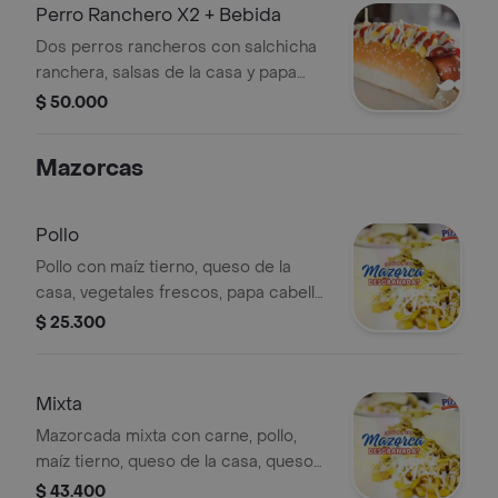
Perro Ranchero X2 + Bebida
Dos perros rancheros con salchicha
ranchera, salsas de la casa y papa
cabello de angel, papas a la francesa
$ 50.000
y gaseosa econolitro.
Mazorcas
Pollo
Pollo con maíz tierno, queso de la
casa, vegetales frescos, papa cabello
de ángel y salsas de la casa.
$ 25.300
Mixta
Mazorcada mixta con carne, pollo,
maíz tierno, queso de la casa, queso
costeño, vegetales frescos, papa
$ 43.400