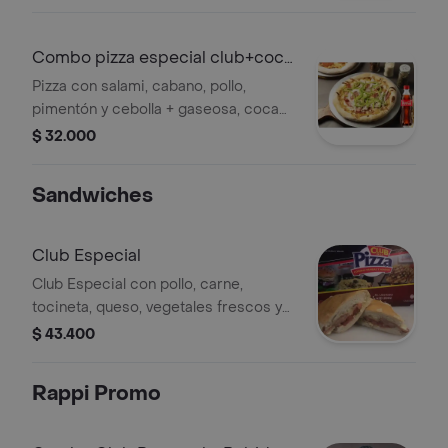
Combo pizza especial club+coca
cola orig
Pizza con salami, cabano, pollo,
pimentón y cebolla + gaseosa, coca
cola original 400 ml
$ 32.000
Sandwiches
Club Especial
Club Especial con pollo, carne,
tocineta, queso, vegetales frescos y
salsas de la casa.
$ 43.400
Rappi Promo