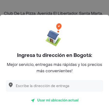
Club De La Pizza, Avenida El Libertador, Santa Marta,
Magdalena, Colombia
Preguntas frecuentes
¿El Club de la Pizza la 19 hace entrega a domicilio?
Ingresa tu dirección en Bogotá:
¿Cuál es la dirección de El Club de la Pizza la 19?
Mejor servicio, entregas más rápidas y los precios
más convenientes!
¿Cuáles son las promociones de El Club de la
Pizza la 19?
Restaurantes similares a El Club de la Pizza la 19 - Santa
Fé Bastidas
Usar mi ubicación actual