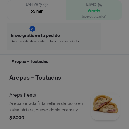
Delivery
Envío
Gratis
35 min
(nuevos usuarios)
Envío gratis en tu pedido
Disfruta este descuento en tu pedido y recíbelo
en minutos.
Arepas - Tostadas
Arepas - Tostadas
Arepa fiesta
Arepa sellada frita rellena de pollo en
salsa tártara, queso doble crema y
jamón de pierna tipo york
$ 8000