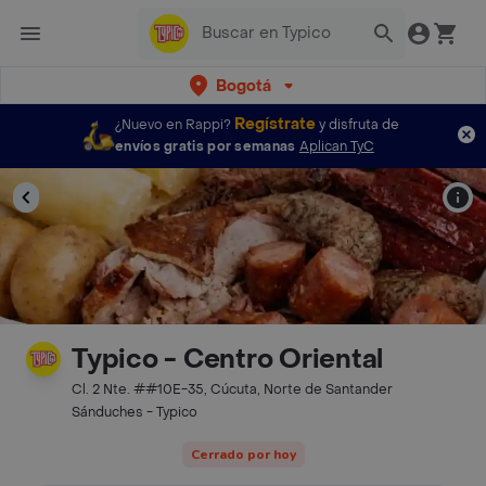
Bogotá
Regístrate
¿Nuevo en Rappi?
y disfruta de
envíos gratis por semanas
Aplican TyC
Typico - Centro Oriental
Cl. 2 Nte. ##10E-35, Cúcuta, Norte de Santander
Sánduches - Typico
Cerrado por hoy