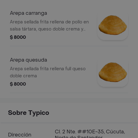
Arepa carranga
Arepa sellada frita rellena de pollo en
salsa tártara, queso doble crema y
maíz dulce tierno
$ 8000
Arepa quesuda
Arepa sellada frita rellena full queso
doble crema
$ 8000
Sobre Typico
Cl. 2 Nte. ##10E-35, Cúcuta,
Dirección
Norte de Santander