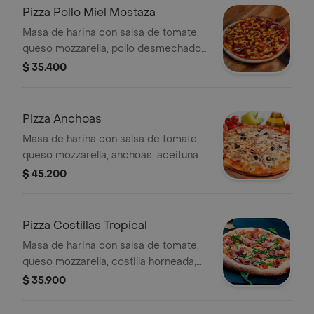
Pizza Pollo Miel Mostaza
Masa de harina con salsa de tomate,
queso mozzarella, pollo desmechado,
tocineta y salsa miel mostaza, tamaño
$ 35.400
a elegir.
Pizza Anchoas
Masa de harina con salsa de tomate,
queso mozzarella, anchoas, aceitunas
negras, aceite de oliva, tamaño a
$ 45.200
elegir.
Pizza Costillas Tropical
Masa de harina con salsa de tomate,
queso mozzarella, costilla horneada,
salsa bbq, piña y tomate en cuadros,
$ 35.900
tamaño a elegir.