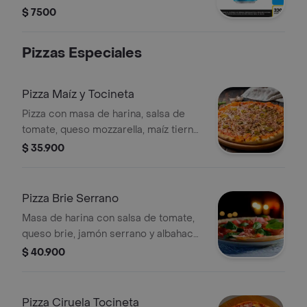
$ 7500
Pizzas Especiales
Pizza Maíz y Tocineta
Pizza con masa de harina, salsa de
tomate, queso mozzarella, maíz tierno
y tocineta horneada. Tamaño a elegir.
$ 35.900
Pizza Brie Serrano
Masa de harina con salsa de tomate,
queso brie, jamón serrano y albahaca,
tamaño a elegir.
$ 40.900
Pizza Ciruela Tocineta