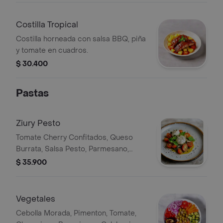
Costilla Tropical
Costilla horneada con salsa BBQ, piña
y tomate en cuadros.
$ 30.400
Pastas
Ziury Pesto
Tomate Cherry Confitados, Queso
Burrata, Salsa Pesto, Parmesano,
Albahaca
$ 35.900
Vegetales
Cebolla Morada, Pimenton, Tomate,