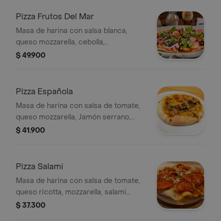
Pizza Frutos Del Mar
Masa de harina con salsa blanca,
queso mozzarella, cebolla,
camarones, palmitos, calamar y vino,
$ 49.900
tamaño a elegir.
Pizza Española
Masa de harina con salsa de tomate,
queso mozzarella, Jamón serrano,
chorizo español y pepperoni, tamaño
$ 41.900
a elegir.
Pizza Salami
Masa de harina con salsa de tomate,
queso ricotta, mozzarella, salami
picante y jamón de cerdo, tamaño a
$ 37.300
elegir.