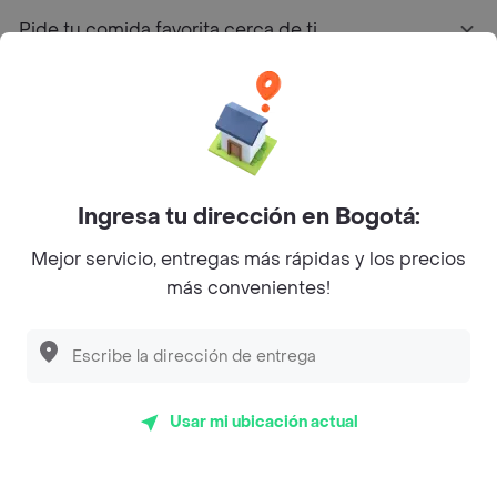
Pide tu comida favorita cerca de ti
Categorías
Únete a Rappi
Ingresa tu dirección en Bogotá:
Sobre Rappi
Mejor servicio, entregas más rápidas y los precios
más convenientes!
Facebook
Twitter
Instagram
©
2026
Rappi Inc. All rights reserved.
Usar mi ubicación actual
Rappi S.A.S. --- NIT 900.843.898-9 --- Calle 63 # 16A-02
Bogotá D.C. --- notificacionesrappi@rappi.com