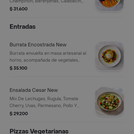
Champinon, Berenjenas, Calabacin,
Aceitunas
$ 31.600
Entradas
Burrata Encostrada New
Burrata envuelta en masa artesanal al
horno, acompañada de vegetales
salteados en aceite de oliva. Incluye
$ 35.100
tomates cherry y rodajas de
calabacín.
Ensalada Cesar New
Mix De Lechugas, Rugula, Tomate
Cherry, Uvas, Parmesano, Pollo Y
Croutones De La Casa
$ 29.200
Pizzas Vegetarianas