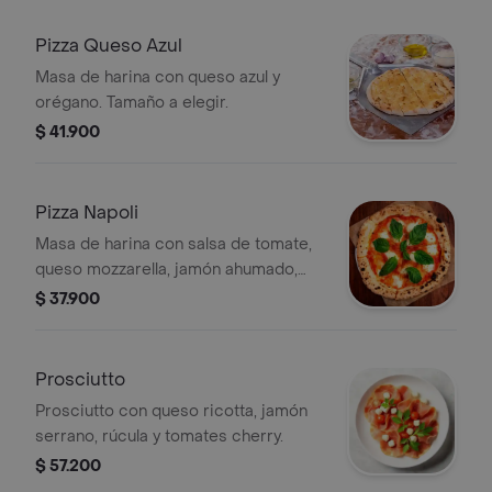
Pizza Queso Azul
Masa de harina con queso azul y
orégano. Tamaño a elegir.
$ 41.900
Pizza Napoli
Masa de harina con salsa de tomate,
queso mozzarella, jamón ahumado,
pepperoni y orégano, tamaño a elegir.
$ 37.900
Prosciutto
Prosciutto con queso ricotta, jamón
serrano, rúcula y tomates cherry.
$ 57.200