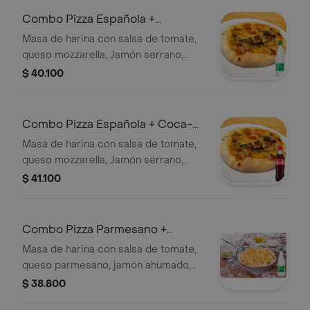
Combo Pizza Española +
Manantial Con Gas 600 ml
Masa de harina con salsa de tomate,
queso mozzarella, Jamón serrano,
chorizo español y pepperoni, tamaño
$ 40.100
a elegir. + Agua
Combo Pizza Española + Coca-
Cola Sabor Original 400 ml
Masa de harina con salsa de tomate,
queso mozzarella, Jamón serrano,
chorizo español y pepperoni, tamaño
$ 41.100
a elegir. + Gaseosa.
Combo Pizza Parmesano +
Manantial Con Gas 600 ml
Masa de harina con salsa de tomate,
queso parmesano, jamón ahumado,
pollo horneado, champiñón y orégano,
$ 38.800
tamaño a elegir. + Agua