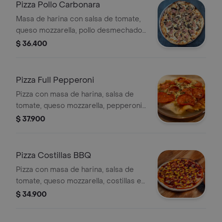
Pizza Pollo Carbonara
Masa de harina con salsa de tomate,
queso mozzarella, pollo desmechado,
tocineta, salsa carbonara, tamaño a
$ 36.400
elegir.
Pizza Full Pepperoni
Pizza con masa de harina, salsa de
tomate, queso mozzarella, pepperoni
y orégano. Tamaño a elegir.
$ 37.900
Pizza Costillas BBQ
Pizza con masa de harina, salsa de
tomate, queso mozzarella, costillas en
salsa BBQ y maíz. Tamaño a elegir.
$ 34.900