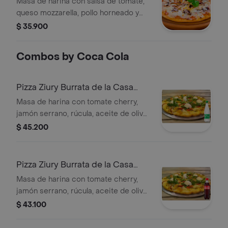
Masa de harina con salsa de tomate,
queso mozzarella, pollo horneado y
champiñón, tamaño a elegir.
$ 35.900
Combos by Coca Cola
Pizza Ziury Burrata de la Casa
+Manantial C/gas 600ml
Masa de harina con tomate cherry,
jamón serrano, rúcula, aceite de oliva,
queso y tamaño a elegir. + Agua
$ 45.200
Pizza Ziury Burrata de la Casa
+Cocacola Org 400ml
Masa de harina con tomate cherry,
jamón serrano, rúcula, aceite de oliva,
queso y tamaño a elegir. + Gaseosa.
$ 43.100