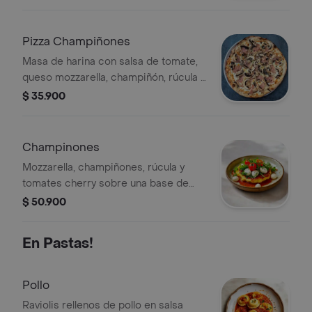
a elegir.
Pizza Champiñones
Masa de harina con salsa de tomate,
queso mozzarella, champiñón, rúcula y
tomate cherry, tamaño a elegir.
$ 35.900
Champinones
Mozzarella, champiñones, rúcula y
tomates cherry sobre una base de
salsa de tomate.
$ 50.900
En Pastas!
Pollo
Raviolis rellenos de pollo en salsa