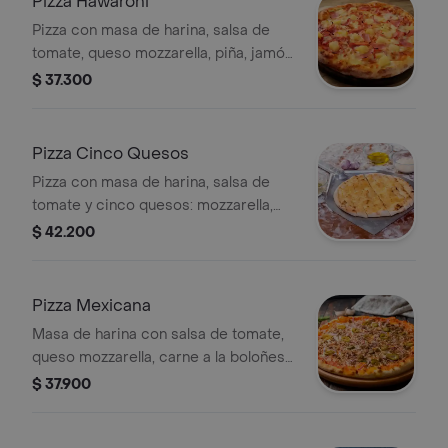
Pizza Hawaroni
Pizza con masa de harina, salsa de
tomate, queso mozzarella, piña, jamón
y orégano. Tamaño a elegir.
$ 37.300
Pizza Cinco Quesos
Pizza con masa de harina, salsa de
tomate y cinco quesos: mozzarella,
brie, ricotta, parmesano y un queso a
$ 42.200
elegir.
Pizza Mexicana
Masa de harina con salsa de tomate,
queso mozzarella, carne a la boloñesa,
salami, jalapeños y cebolla, tamaño a
$ 37.900
elegir.