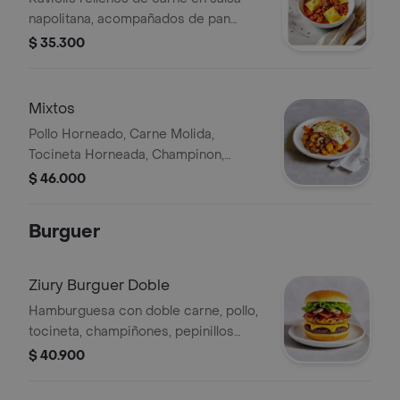
napolitana, acompañados de pan
artesanal.
$ 35.300
Mixtos
Pollo Horneado, Carne Molida,
Tocineta Horneada, Champinon,
Ricota, Mozzarella, Parmesano Y Pan
$ 46.000
Artesanal
Burguer
Ziury Burguer Doble
Hamburguesa con doble carne, pollo,
tocineta, champiñones, pepinillos
agridulces, lechuga y baño de
$ 40.900
cheddar en pan.