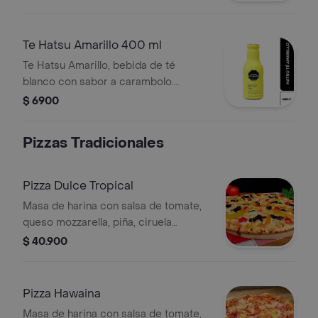
Te Hatsu Amarillo 400 ml
Te Hatsu Amarillo, bebida de té
blanco con sabor a carambolo.
Contiene edulcorantes y 400 ml.
$ 6900
Pizzas Tradicionales
Pizza Dulce Tropical
Masa de harina con salsa de tomate,
queso mozzarella, piña, ciruela
deshidratada, cereza, durazno y
$ 40.900
tocineta, tamaño a elegir.
Pizza Hawaina
Masa de harina con salsa de tomate,