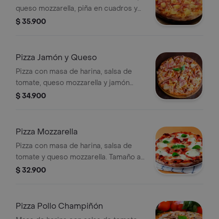
queso mozzarella, piña en cuadros y
jamón ahumado, tamaño a elegir.
$ 35.900
Pizza Jamón y Queso
Pizza con masa de harina, salsa de
tomate, queso mozzarella y jamón
ahumado. Tamaño a elegir.
$ 34.900
Pizza Mozzarella
Pizza con masa de harina, salsa de
tomate y queso mozzarella. Tamaño a
elegir. Decorada con hojas de
$ 32.900
albahaca.
Pizza Pollo Champiñón