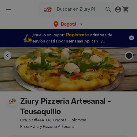
Bogotá
Regístrate
¿Nuevo en Rappi?
y disfruta de
envíos gratis por semanas
Aplican TyC
Ziury Pizzeria Artesanal -
Teusaquillo
Cra. 57 #44A-06, Bogotá, Colombia
Pizza - Ziury Pizzeria Artesanal