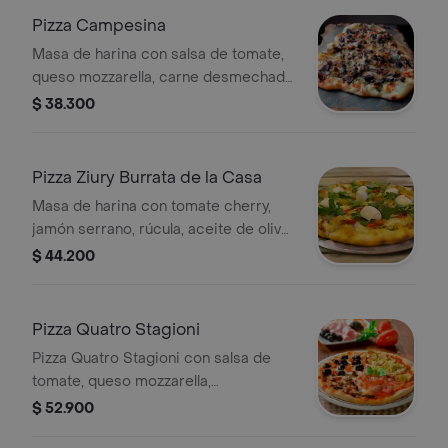
Pizza Campesina
Masa de harina con salsa de tomate,
queso mozzarella, carne desmechada,
maduro, maíz y cabano. Tamaño a
$ 38.300
elegir.
Pizza Ziury Burrata de la Casa
Masa de harina con tomate cherry,
jamón serrano, rúcula, aceite de oliva,
queso de búfala y tamaño a elegir.
$ 44.200
Pizza Quatro Stagioni
Pizza Quatro Stagioni con salsa de
tomate, queso mozzarella,
champiñones, aceitunas negras,
$ 52.900
alcachofas y jamón. Tamaño a elegir.