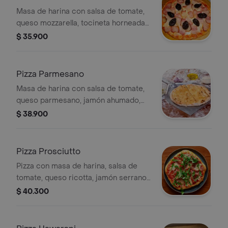
Masa de harina con salsa de tomate,
queso mozzarella, tocineta horneada y
ciruelas deshidratadas, tamaño a
$ 35.900
elegir.
Pizza Parmesano
Masa de harina con salsa de tomate,
queso parmesano, jamón ahumado,
pollo horneado, champiñón y orégano,
$ 38.900
tamaño a elegir.
Pizza Prosciutto
Pizza con masa de harina, salsa de
tomate, queso ricotta, jamón serrano
y rúcula. Tamaño a elegir.
$ 40.300