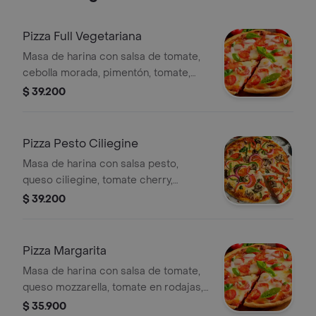
Pizza Full Vegetariana
Masa de harina con salsa de tomate,
cebolla morada, pimentón, tomate,
champiñón, berenjena, calabacín,
$ 39.200
aceituna y rúgula, tamaño a elegir.
Pizza Pesto Ciliegine
Masa de harina con salsa pesto,
queso ciliegine, tomate cherry,
tomates secos, pimentón en julianas y
$ 39.200
rúcula, tamaño a elegir.
Pizza Margarita
Masa de harina con salsa de tomate,
queso mozzarella, tomate en rodajas,
aceitunas, albahaca, pimienta, tamaño
$ 35.900