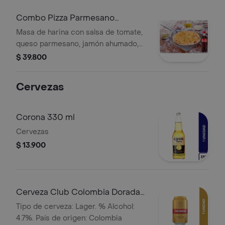
Combo Pizza Parmesano
+Cocacola Orig 400ml
Masa de harina con salsa de tomate,
queso parmesano, jamón ahumado,
pollo horneado, champiñón y orégano,
$ 39.800
tamaño a elegir. + Gaseosa.
Cervezas
Corona 330 ml
Cervezas
$ 13.900
Cerveza Club Colombia Dorada
Lta 330ml
Tipo de cerveza: Lager. % Alcohol:
4.7%. País de origen: Colombia