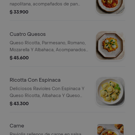
napolitana, acompañados de pan
artesanal.
$ 33.900
Cuatro Quesos
Queso Ricotta, Parmesano, Romano,
Mozarella Y Albahaca, Acompanados
Con Pan Artesanal
$ 45.600
Ricotta Con Espinaca
Deliciosos Ravioles Con Espinaca Y
Queso Ricotta, Albahaca Y Queso
Parmesano Y Pan Artesanal
$ 43.300
Carne
Raviolis rellenos de carne en salsa