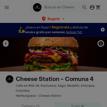
Bogotá
Regístrate
¿Nuevo en Rappi?
y disfruta de
envíos gratis por semanas
Aplican TyC
Cheese Station - Comuna 4
Calle 64 #46-34, Riachuelos, Itagüi, Medellín, Antioquia,
Colombia
Hamburguesa - Cheese Station
Delivery
Envío