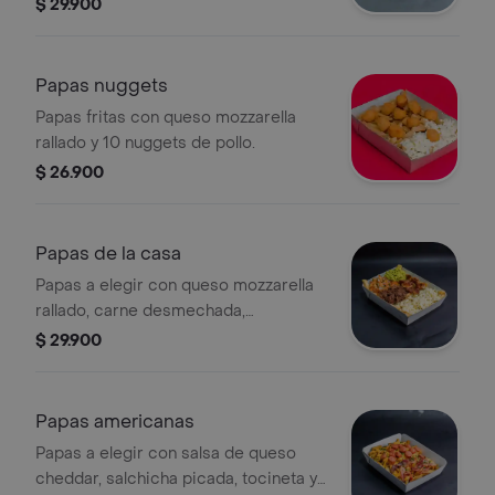
desmechado, guacamole, pico de
$ 29.900
gallo y plátano maduro en trozos.
Papas nuggets
Papas fritas con queso mozzarella
rallado y 10 nuggets de pollo.
$ 26.900
Papas de la casa
Papas a elegir con queso mozzarella
rallado, carne desmechada,
chicharrón crocante, guacamole y
$ 29.900
pico de gallo.
Papas americanas
Papas a elegir con salsa de queso
cheddar, salchicha picada, tocineta y