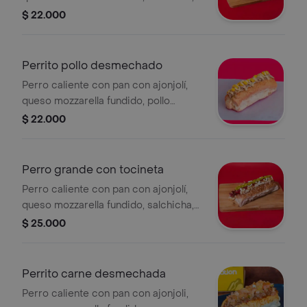
ensalada de repollo y ripio de papa .
$ 22.000
Perrito pollo desmechado
Perro caliente con pan con ajonjolí,
queso mozzarella fundido, pollo
desmechada en salsa de la casa y
$ 22.000
maicitos.
Perro grande con tocineta
Perro caliente con pan con ajonjolí,
queso mozzarella fundido, salchicha,
tocineta, ensalada de repollo y ripio
$ 25.000
de papa.
Perrito carne desmechada
Perro caliente con pan con ajonjoli,