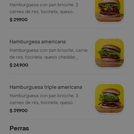
Hamburguesa con pan brioche, 2
carnes de res, tocineta, queso
cheddar, tomate rojo, lechuga, cebolla
$ 29.900
y pepinillos dulces.
Hamburgesa americana
Hamburguesa con pan brioche, carne
de res, tocineta, queso cheddar,
tomate rojo, lechuga, cebolla y
$ 24.900
pepinillos dulces.
Hamburguesa triple americana
Hamburguesa con pan brioche, 3
carnes de res, tocineta, queso
cheddar, tomate rojo, lechuga, cebolla
$ 39.900
y pepinillos dulces.
Perras