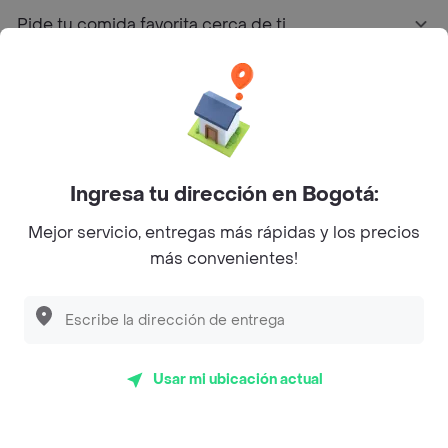
Pide tu comida favorita cerca de ti
Categorías
Únete a Rappi
Ingresa tu dirección en Bogotá:
Sobre Rappi
Mejor servicio, entregas más rápidas y los precios
más convenientes!
Facebook
Twitter
Instagram
©
2026
Rappi Inc. All rights reserved.
Usar mi ubicación actual
Rappi S.A.S. --- NIT 900.843.898-9 --- Calle 63 # 16A-02
Bogotá D.C. --- notificacionesrappi@rappi.com