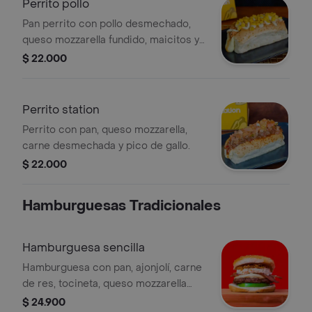
Perrito pollo
Pan perrito con pollo desmechado,
queso mozzarella fundido, maicitos y
salsa de la casa.
$ 22.000
Perrito station
Perrito con pan, queso mozzarella,
carne desmechada y pico de gallo.
$ 22.000
Hamburguesas Tradicionales
Hamburguesa sencilla
Hamburguesa con pan, ajonjolí, carne
de res, tocineta, queso mozzarella
fundido, ensalada de repollo, ripio de
$ 24.900