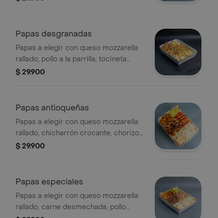
guacamole.
Papas desgranadas
Papas a elegir con queso mozzarella
rallado, pollo a la parrilla, tocineta
picada, maicitos, sour cream y salsa
$ 29.900
de ajo de la casa.
Papas antioqueñas
Papas a elegir con queso mozzarella
rallado, chicharrón crocante, chorizo
coctel, plátano maduro en trozos y
$ 29.900
guacamole.
Papas especiales
Papas a elegir con queso mozzarella
rallado, carne desmechada, pollo