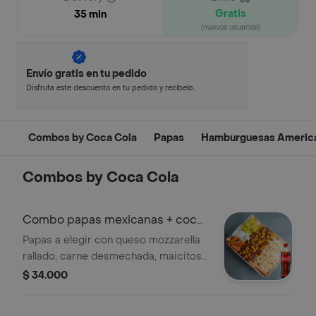
Gratis
35 min
(nuevos usuarios)
Envío gratis en tu pedido
Disfruta este descuento en tu pedido y recíbelo
en minutos.
Combos by Coca Cola
Papas
Hamburguesas Americ
Combos by Coca Cola
Combo papas mexicanas + coca
cola 400
Papas a elegir con queso mozzarella
rallado, carne desmechada, maicitos,
sour cream, pico de gallo y
$ 34.000
guacamole. + gaseosa