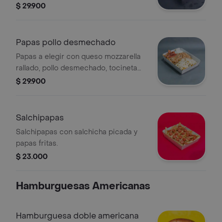
cebollín.
$ 29.900
Papas pollo desmechado
Papas a elegir con queso mozzarella
rallado, pollo desmechado, tocineta
picada y sour cream.
$ 29.900
Salchipapas
Salchipapas con salchicha picada y
papas fritas.
$ 23.000
Hamburguesas Americanas
Hamburguesa doble americana