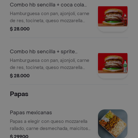
Combo hb sencilla + coca cola
400 ml
Hamburguesa con pan, ajonjolí, carne
de res, tocineta, queso mozzarella
fundido, ensalada de repollo y tomate.
$ 28.000
+ gaseosa
Combo hb sencilla + sprite
400ml
Hamburguesa con pan, ajonjolí, carne
de res, tocineta, queso mozzarella
fundido, ensalada de repollo y tomate.
$ 28.000
+ gaseosa
Papas
Papas mexicanas
Papas a elegir con queso mozzarella
rallado, carne desmechada, maicitos,
sour cream, pico de gallo y
$ 29.900