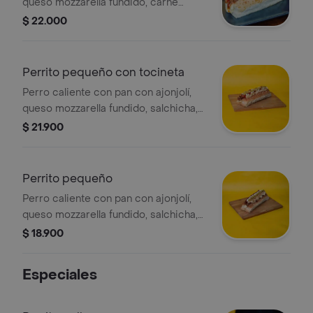
queso mozzarella fundido, carne
desmechada en salsa de la casa y
$ 22.000
pico de gallo.
Perrito pequeño con tocineta
Perro caliente con pan con ajonjolí,
queso mozzarella fundido, salchicha,
tocineta, ensalada de repollo.
$ 21.900
Perrito pequeño
Perro caliente con pan con ajonjolí,
queso mozzarella fundido, salchicha,
ensalada de repollo, ripio de papa.
$ 18.900
Especiales