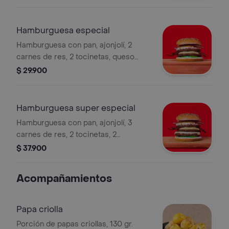
papa y tomate verde.
Hamburguesa especial
Hamburguesa con pan, ajonjolí, 2
carnes de res, 2 tocinetas, queso
mozzarella fundido, ensalada de
$ 29.900
repollo, ripio de papa y tomate verde.
Hamburguesa super especial
Hamburguesa con pan, ajonjolí, 3
carnes de res, 2 tocinetas, 2
porciones de queso mozzarella
$ 37.900
fundido, ensalada de repollo, ripio de
papa y tomate verde.
Acompañamientos
Papa criolla
Porción de papas criollas, 130 gr.