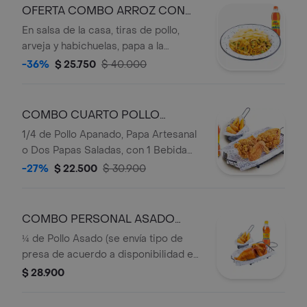
OFERTA COMBO ARROZ CON
POLLO MEDIANO
En salsa de la casa, tiras de pollo,
arveja y habichuelas, papa a la
francesa con bebida personal.
-36%
$ 25.750
$ 40.000
COMBO CUARTO POLLO
APANADO OFERTA
1/4 de Pollo Apanado, Papa Artesanal
o Dos Papas Saladas, con 1 Bebida
Personal en botella
-27%
$ 22.500
$ 30.900
COMBO PERSONAL ASADO
OFERTA
¼ de Pollo Asado (se envía tipo de
presa de acuerdo a disponibilidad en
punto de venta),1 Acompañamiento
$ 28.900
(Papa Artesanal o Dos papas Saladas),
1 Bebida Personal