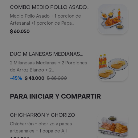
COMBO MEDIO POLLO ASADO
OFERTA
Medio Pollo Asado + 1 porcion de
Artesanal +1 porcion de Papa
Francesa + 1 Bebida Personal.
$ 60.050
DUO MILANESAS MEDIANAS
OFERTA
2 Milanesas Medianas + 2 Porciones
de Arroz Blanco + 2
Acompañamientos (puede
-45%
$ 48.000
$ 88.000
seleccionar 2 unidades de Papa
Salada + Porciones de Papa
PARA INICIAR Y COMPARTIR
Artesanal) + 2 Bebidas Personales
CHICHARRÓN Y CHORIZO
Chicharrón + chorizo y papas
artesanales + 1 copa de Aji