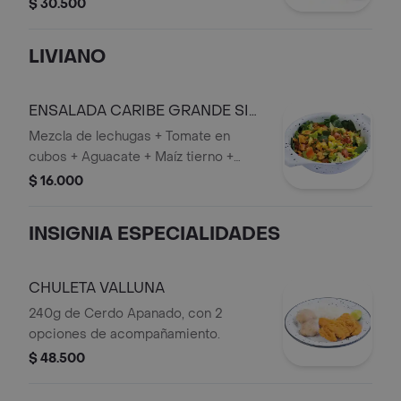
$ 30.500
LIVIANO
ENSALADA CARIBE GRANDE SIN
POLLO
Mezcla de lechugas + Tomate en
cubos + Aguacate + Maíz tierno +
Chips de plátano + Vinagreta de la
$ 16.000
casa.
INSIGNIA ESPECIALIDADES
CHULETA VALLUNA
240g de Cerdo Apanado, con 2
opciones de acompañamiento.
$ 48.500