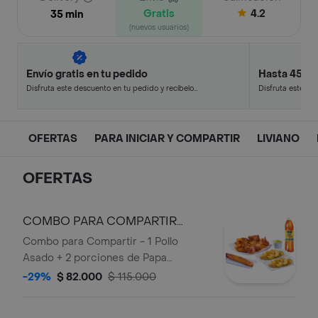
Gratis
4.2
35 min
(nuevos usuarios)
Envío gratis en tu pedido
Hasta 45% 
Disfruta este descuento en tu pedido y recíbelo
Disfruta este de
en minutos.
en minutos.
OFERTAS
PARA INICIAR Y COMPARTIR
LIVIANO
OFERTAS
COMBO PARA COMPARTIR
OFERTA
Combo para Compartir - 1 Pollo
Asado + 2 porciones de Papa
Artesanal + 1 Plátano Maduro + 1
-29%
$ 82.000
$ 115.000
Guacamole + 1 Bebida 1,5 lts.