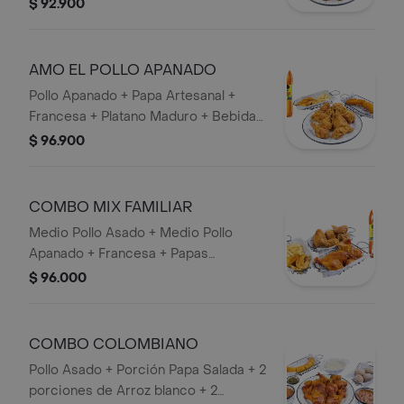
1,5 lts.
$ 92.900
AMO EL POLLO APANADO
Pollo Apanado + Papa Artesanal +
Francesa + Platano Maduro + Bebida
1,5 lts.
$ 96.900
COMBO MIX FAMILIAR
Medio Pollo Asado + Medio Pollo
Apanado + Francesa + Papas
Artesanales + Bebida 1,5 lts.
$ 96.000
COMBO COLOMBIANO
Pollo Asado + Porción Papa Salada + 2
porciones de Arroz blanco + 2