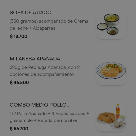
SOPA DE AJIACO
(350 gramos) acompañado de Crema
de leche + Alcaparras
$ 18.700
MILANESA APANADA
220g de Pechuga Apanada, con 2
opciones de acompañamiento.
$ 46.500
COMBO MEDIO POLLO
APANADO
1/2 Pollo Apanado + 4 Papas saladas +
guacamole + Bebida personal en
Botella.
$ 56.700