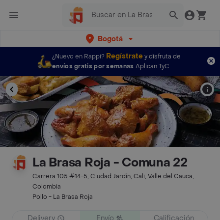
Bogotá
Regístrate
¿Nuevo en Rappi?
y disfruta de
envíos gratis por semanas
Aplican TyC
La Brasa Roja - Comuna 22
Carrera 105 #14-5, Ciudad Jardín, Cali, Valle del Cauca,
Colombia
Pollo - La Brasa Roja
Delivery
Envío
Calificación