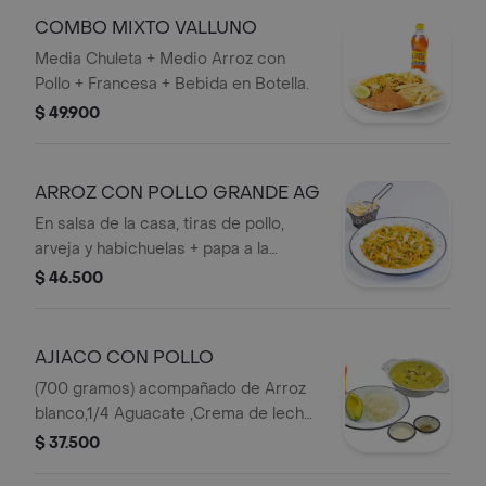
COMBO MIXTO VALLUNO
Media Chuleta + Medio Arroz con
Pollo + Francesa + Bebida en Botella.
$ 49.900
ARROZ CON POLLO GRANDE AG
En salsa de la casa, tiras de pollo,
arveja y habichuelas + papa a la
francesa.
$ 46.500
AJIACO CON POLLO
(700 gramos) acompañado de Arroz
blanco,1/4 Aguacate ,Crema de leche,
Alcaparras
$ 37.500