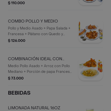
porciones de frijol + plátano Maduro +
$ 110.000
Bebida 1,5 lts.
COMBO POLLO Y MEDIO
Pollo y Medio Asado + Papa Salada +
Francesa + Plátano con Quedo y
Bocadillo + 1 bebida 1,5 lts.
$ 126.000
COMBINACIÓN IDEAL CON
ARROZ CON POLLO
Medio Pollo Asado + Arroz con Pollo
Mediano + Porción de papa Francesa
+ 2 bebidas personales.
$ 73.000
BEBIDAS
LIMONADA NATURAL 16OZ