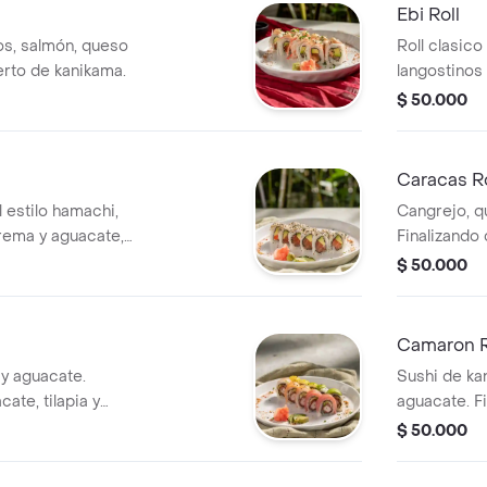
Ebi Roll
s, salmón, queso
Roll clasico
erto de kanikama.
langostinos
aguacate, co
$ 50.000
Caracas Ro
al estilo hamachi,
Cangrejo, q
rema y aguacate,
Finalizando 
salsas de la
$ 50.000
Camaron R
y aguacate.
Sushi de ka
ate, tilapia y
aguacate. Fi
camarones 
$ 50.000