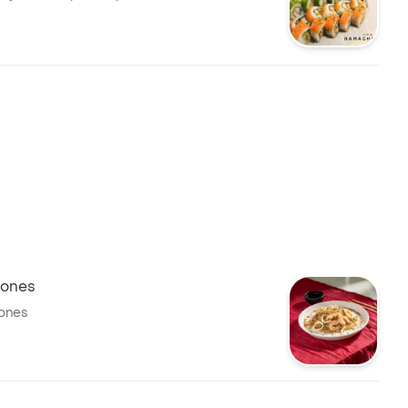
tones
tones