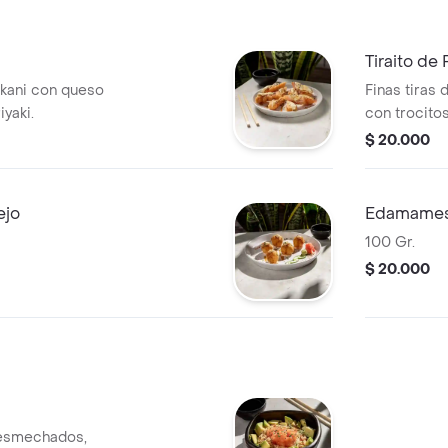
Tiraito de
 kani con queso
Finas tiras 
iyaki.
con trocitos
hamachi.
$ 20.000
ejo
Edamame
100 Gr.
$ 20.000
desmechados,