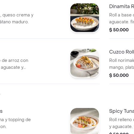
Dinamita R
a, queso crema y
Roll a base
látano maduro.
aguacate. fi
la casa (kan
$ 50.000
Cuzco Rol
se de arroz con
Roll norima
 aguacate y
mango, plat
on envoltura de
tempurizada.
$ 50.000
oppin de camarones
acevichada 
sa .
s
os
Spicy Tun
a y topping de
Roll rellen
mon.
y aguacate.
cangrejo y s