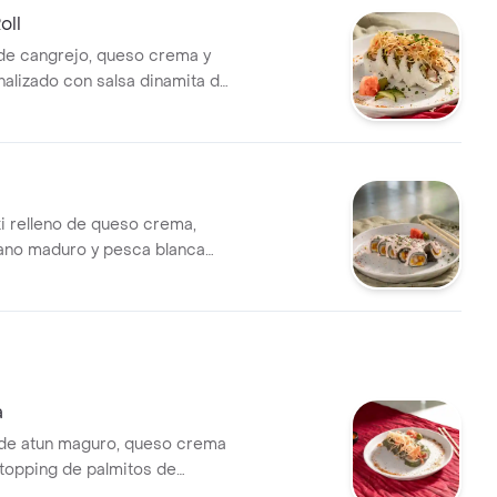
oll
 de cangrejo, queso crema y
nalizado con salsa dinamita de
i, wakame).
l
ki relleno de queso crema,
ano maduro y pesca blanca
 finalizada con una salsa
de la casa
a
o de atun maguro, queso crema
 topping de palmitos de
picy.