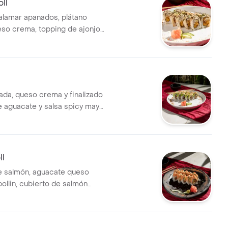
ll
calamar apanados, plátano
so crema, topping de ajonjolí,
riyaki y cebollín.
nada, queso crema y finalizado
e aguacate y salsa spicy mayo
semi-picante).
ll
e salmón, aguacate queso
ollin, cubierto de salmón