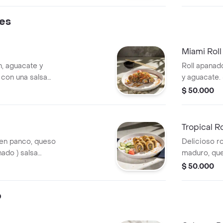
tes
Miami Roll
, aguacate y
Roll apana
 con una salsa
y aguacate. 
 y wakame.
$ 50.000
Tropical Ro
en panco, queso
Delicioso r
ado ) salsa
maduro, que
camarones a
$ 50.000
salsa dragon
o