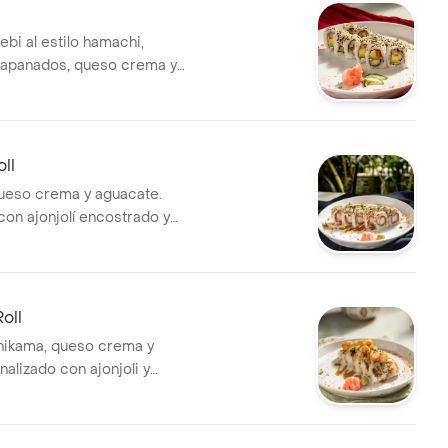
 ebi al estilo hamachi,
 apanados, queso crema y
n cubierta de ajonjolí.
ll
ueso crema y aguacate.
con ajonjolí encostrado y
 casa.
oll
nikama, queso crema y
nalizado con ajonjoli y
apanados..