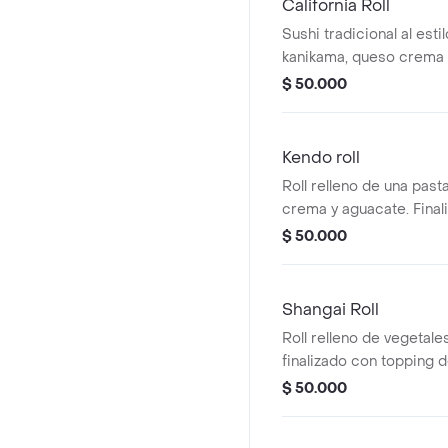
California Roll
Sushi tradicional al esti
kanikama, queso crema 
de masago.
$ 50.000
Kendo roll
Roll relleno de una past
crema y aguacate. Final
de masago y un tartar 
$ 50.000
salsa acevichada.
Shangai Roll
Roll relleno de vegetale
finalizado con topping 
y salsa fuji y teriyaki de 
$ 50.000