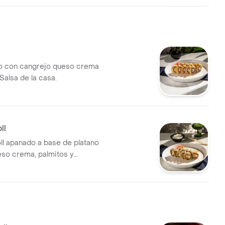
do con cangrejo queso crema
Salsa de la casa.
ll
oll apanado a base de platano
so crema, palmitos y
panados, finalizado con una
 de la casa.