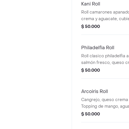
Kani Roll
Roll camarones apanado
crema y aguacate, cubi
$ 50.000
Philadelfia Roll
Roll clasico philadelfia 
salmón fresco, queso c
finalizado con ajonjoli.
$ 50.000
Arcoiris Roll
Cangrejo, queso crema 
Topping de mango, aguac
salmón.
$ 50.000