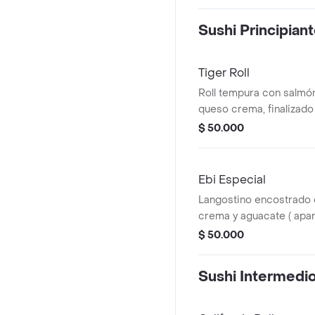
Sushi Principian
Tiger Roll
Roll tempura con salmón
queso crema, finalizado
dinamita con kanikama,
$ 50.000
Ebi Especial
Langostino encostrado 
crema y aguacate ( apan
dragon y teriyaki.
$ 50.000
Sushi Intermedi