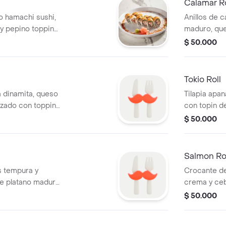
Calamar Ro
lo hamachi sushi,
Anillos de 
y pepino toppin
maduro, que
finalizado te
$ 50.000
Tokio Roll
a dinamita, queso
Tilapia apa
izado con topping
con topin d
de camarones en
de la casa (
$ 50.000
Salmon Ro
s tempura y
Crocante d
de platano maduro
crema y ceb
la casa.
fresco.
$ 50.000