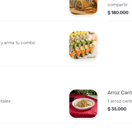
compartir.
$ 180.000
ón y arma tu combo
Arroz Can
tales
1 arroz can
$ 35.000