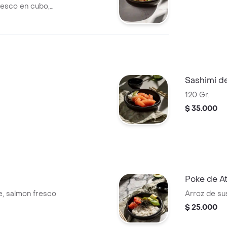
resco en cubo,
olí. .
Sashimi d
120 Gr.
$ 35.000
Poke de A
e, salmon fresco
Arroz de su
$ 25.000