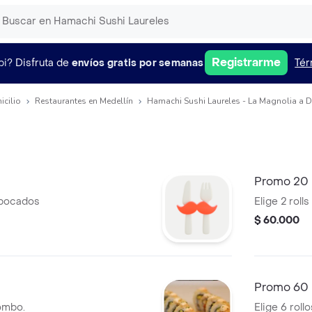
Registrarme
pi?
Disfruta de
envíos gratis por semanas
Tér
icilio
Restaurantes en Medellín
Hamachi Sushi Laureles - La Magnolia a D
Promo 20
 bocados
Elige 2 roll
$ 60.000
Promo 60
combo.
Elige 6 roll