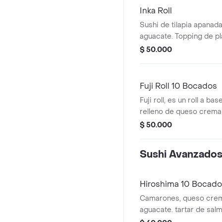
Inka Roll
Sushi de tilapia apanad
aguacate. Topping de p
$ 50.000
Fuji Roll 10 Bocados
Fuji roll, es un roll a ba
relleno de queso crema
camarones crocantes c
$ 50.000
caviar y ajonjoli con t
tempura y salsa de la ca
Sushi Avanzado
Hiroshima 10 Bocad
Camarones, queso crem
aguacate. tartar de sal