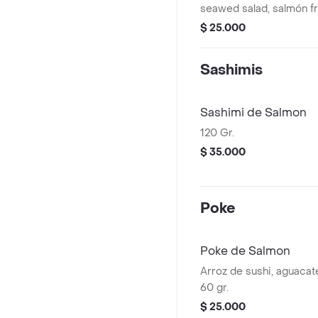
seawed salad, salmón f
aguacate, cebollín y ajonj
$ 25.000
Sashimis
Sashimi de Salmon
120 Gr.
$ 35.000
Poke
Poke de Salmon
Arroz de sushi, aguacat
60 gr.
$ 25.000