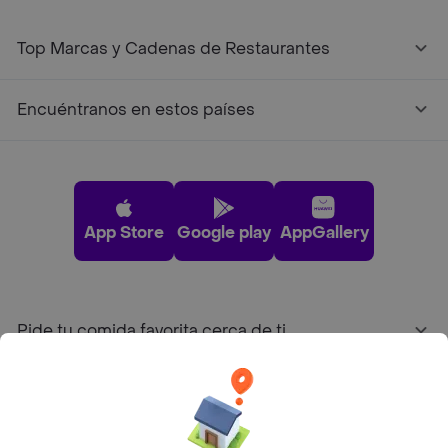
Top Marcas y Cadenas de Restaurantes
Encuéntranos en estos países
App Store
Google play
AppGallery
Pide tu comida favorita cerca de ti
Categorías