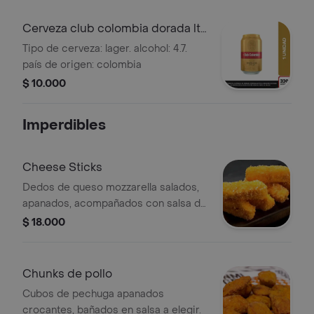
Cerveza club colombia dorada lta
330ml
Tipo de cerveza: lager. alcohol: 4.7.
país de origen: colombia
$ 10.000
Imperdibles
Cheese Sticks
Dedos de queso mozzarella salados,
apanados, acompañados con salsa de
mora.
$ 18.000
Chunks de pollo
Cubos de pechuga apanados
crocantes, bañados en salsa a elegir.