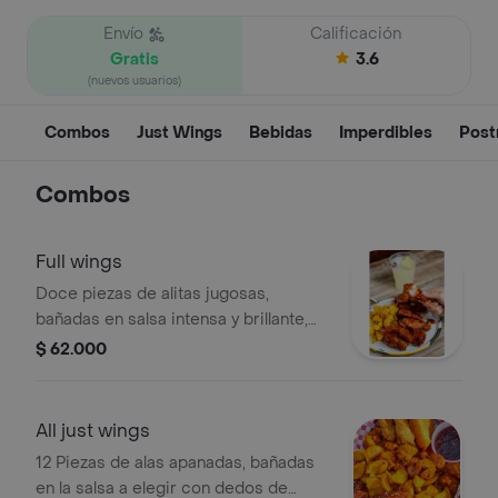
Envío
Calificación
Gratis
3.6
(nuevos usuarios)
Combos
Just Wings
Bebidas
Imperdibles
Post
Combos
Full wings
Doce piezas de alitas jugosas,
bañadas en salsa intensa y brillante,
acompañadas de papas amarillas
$ 62.000
crujientes y dos limonadas bien frías.
El combo perfecto para compartir
All just wings
12 Piezas de alas apanadas, bañadas
en la salsa a elegir con dedos de