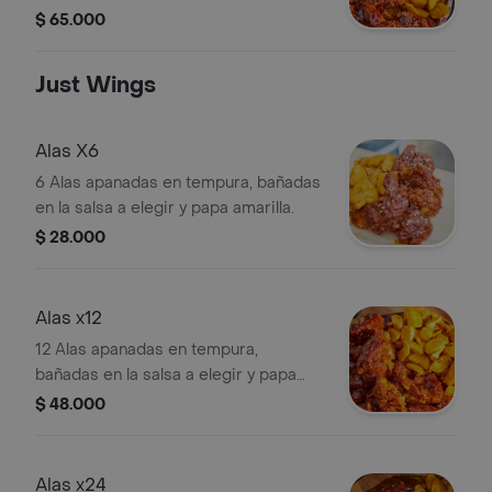
queso, chunks de pollo y porción de
$ 65.000
papas amarillas.
Just Wings
Alas X6
6 Alas apanadas en tempura, bañadas
en la salsa a elegir y papa amarilla.
$ 28.000
Alas x12
12 Alas apanadas en tempura,
bañadas en la salsa a elegir y papa
amarilla.
$ 48.000
Alas x24