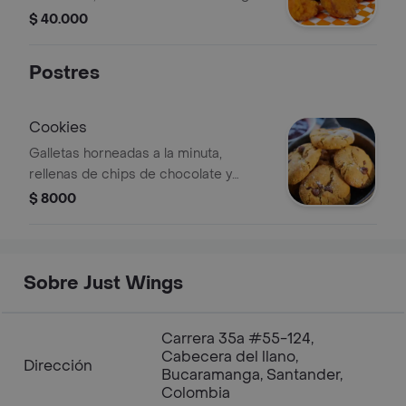
$ 40.000
Postres
Cookies
Galletas horneadas a la minuta,
rellenas de chips de chocolate y
acompañadas de ganash de
$ 8000
chocolate.
Sobre Just Wings
Carrera 35a #55-124,
Cabecera del llano,
Dirección
Bucaramanga, Santander,
Colombia