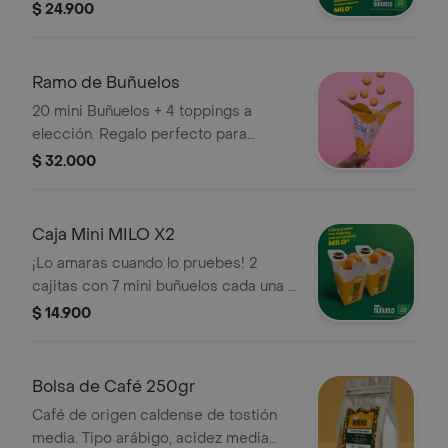
Untable MILO
$ 24.900
Ramo de Buñuelos
20 mini Buñuelos + 4 toppings a
elección. Regalo perfecto para
sorprender, conquistar y enamorar
$ 32.000
Caja Mini MILO X2
¡Lo amaras cuando lo pruebes! 2
cajitas con 7 mini buñuelos cada una +
topping de Crema Untable MILO. El
$ 14.900
sabor de siempre a otro nivel!
Bolsa de Café 250gr
Café de origen caldense de tostión
media. Tipo arábigo, acidez media