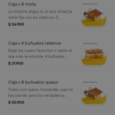
Caja x 8 mixta
La mitad la eliges tú, la otra mitad ya
viene fija con los clásicos: 2
tradicionales y 2 de queso mozzarella
$ 36.900
¡buñuelos que no fallan!
Caja x 4 buñuelos rellenos
Elige tus cuatro favoritos o repite el
que más te encante. 4 buñuelos
rellenos para calmar el antojo como
$ 21.900
tú quieras
Caja x 8 buñuelos queso
Todos con queso mozzarella, aquí no
hay pierde. para los verdaderos
amantes del queso: 8 buñuelos
$ 35.900
frescos, hechos a mano y perfectos
pa que el antojo estire.