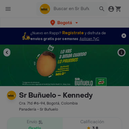
Bogotá
Regístrate
¿Nuevo en Rappi?
y disfruta de
envíos gratis por semanas
Aplican TyC
Sr Buñuelo - Kennedy
Cra. 71d #6-94, Bogotá, Colombia
Panadería - Sr Buñuelo
Envío
Calificación
Gratis
3.8