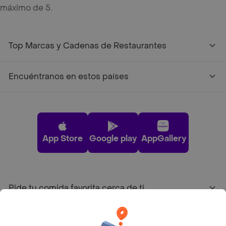
máximo de 5.
Top Marcas y Cadenas de Restaurantes
Encuéntranos en estos países
App Store
Google play
AppGallery
Pide tu comida favorita cerca de ti
Categorías