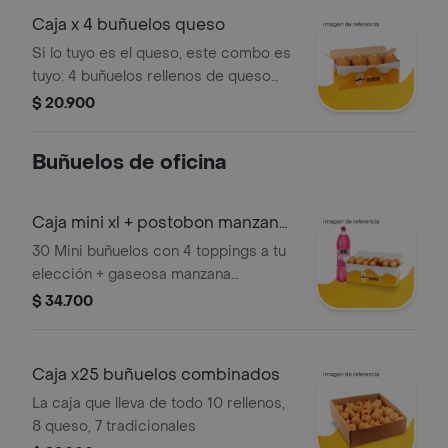
Caja x 4 buñuelos queso
Si lo tuyo es el queso, este combo es
tuyo: 4 buñuelos rellenos de queso
mozzarella, crujientes por fuera,
$ 20.900
suaves por dentro ¡piensalo antes de
compartir!
Buñuelos de oficina
Caja mini xl + postobon manzana
1.5l
30 Mini buñuelos con 4 toppings a tu
elección + gaseosa manzana
postobon 1.5l la caja perfecta para
$ 34.700
compartir ¿o no?
Caja x25 buñuelos combinados
La caja que lleva de todo 10 rellenos,
8 queso, 7 tradicionales