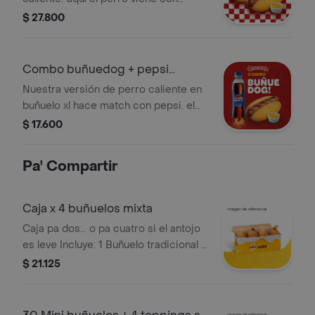
buñuelo xl . 2 buñuedogs con
$ 27.800
salchicha ranchera, salsa de piña y
añade queso mozzarella para hacerlo
irresistible
Combo buñuedog + pepsi
400ml
Nuestra versión de perro caliente en
buñuelo xl hace match con pepsi. el
combo pa que no te coja el antojo mal
$ 17.600
parqueado.
Pa' Compartir
Caja x 4 buñuelos mixta
Caja pa dos... o pa cuatro si el antojo
es leve Incluye: 1 Buñuelo tradicional y
eliges los otros 3 sabores
$ 21.125