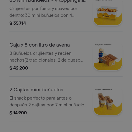
30 Mini buñuelos + 4 toppings a
elección
Crujientes por fuera y suaves por
dentro: 30 mini buñuelos con 4
toppings a tu elección. la caja
$ 35.714
perfecta para compartir ¿o no?
Caja x 8 con litro de avena
8 Buñuelos crujientes y recién
hechos(2 tradicionales, 2 de queso
mozzarella y 4 rellenos a tu gusto) +
$ 42.200
litro de avena alpina. ¡un match
delicioso para compartir! .
2 Cajitas mini buñuelos
El snack perfecto para antes o
después 2 cajitas con 7 mini buñuelos
cada una + su topping a elección. pa
$ 14.900
que el antojo siempre tenga
respuesta