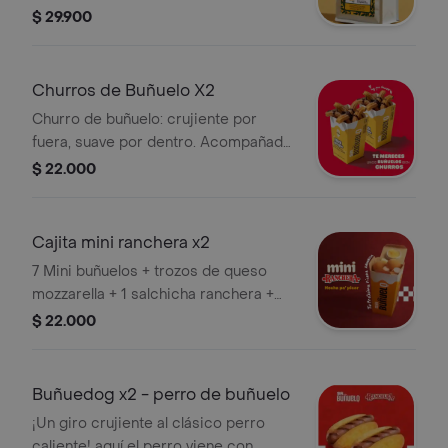
con notas de limón, panela y miel.
$ 29.900
Fragancia cítrica.
Churros de Buñuelo X2
Churro de buñuelo: crujiente por
fuera, suave por dentro. Acompañado
con topping de chantilly y bañado en
$ 22.000
arequipe o chocolate. Espolvoreado
con azúcar y canela
Cajita mini ranchera x2
7 Mini buñuelos + trozos de queso
mozzarella + 1 salchicha ranchera +
salsa de piña. inspirada en nuestro
$ 22.000
buñuedog, pero con todo para comer
a tu ritmo. una explosión entre dulce,
salado y crocante
Buñuedog x2 - perro de buñuelo
¡Un giro crujiente al clásico perro
caliente! aquí el perro viene con