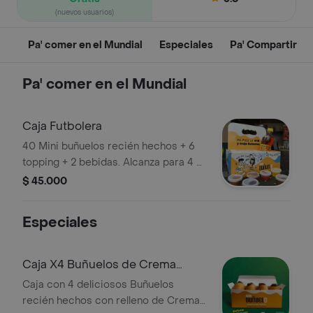
(nuevos usuarios)
Pa' comer en el Mundial
Especiales
Pa' Compartir
Pa' comer en el Mundial
Caja Futbolera
40 Mini buñuelos recién hechos + 6
topping + 2 bebidas. Alcanza para 4 o
más
$ 45.000
Especiales
Caja X4 Buñuelos de Crema
Untable MILO
Caja con 4 deliciosos Buñuelos
recién hechos con relleno de Crema