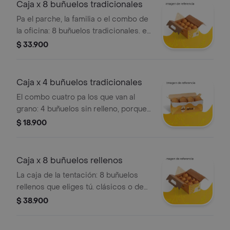
Caja x 8 buñuelos tradicionales
Pa el parche, la familia o el combo de
la oficina: 8 buñuelos tradicionales. el
clásico que nunca falla.
$ 33.900
Caja x 4 buñuelos tradicionales
El combo cuatro pa los que van al
grano: 4 buñuelos sin relleno, porque
lo clásico nunca pasa de moda.
$ 18.900
Caja x 8 buñuelos rellenos
La caja de la tentación: 8 buñuelos
rellenos que eliges tú. clásicos o de
temporada. la excusa perfecta pa
$ 38.900
probarlos todos en una sola caja!