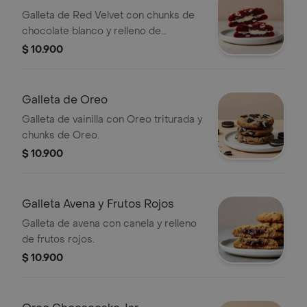
Galleta de Red Velvet con chunks de
chocolate blanco y relleno de
Cheesecake.
$ 10.900
Galleta de Oreo
Galleta de vainilla con Oreo triturada y
chunks de Oreo.
$ 10.900
Galleta Avena y Frutos Rojos
Galleta de avena con canela y relleno
de frutos rojos.
$ 10.900