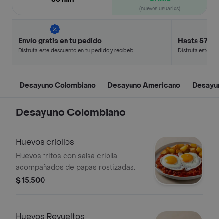
(nuevos usuarios)
Envío gratis en tu pedido
Hasta 57% 
Disfruta este descuento en tu pedido y recíbelo
Disfruta este de
en minutos.
en minutos.
Desayuno Colombiano
Desayuno Americano
Desayu
Desayuno Colombiano
Huevos criollos
Huevos fritos con salsa criolla
acompañados de papas rostizadas.
$ 15.500
Huevos Revueltos