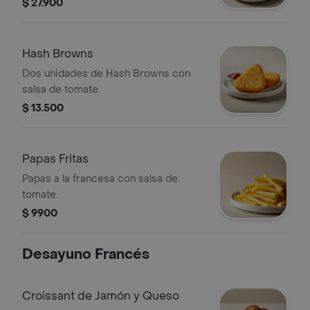
de maple.
$ 27.900
Hash Browns
Dos unidades de Hash Browns con
salsa de tomate.
$ 13.500
Papas Fritas
Papas a la francesa con salsa de
tomate.
$ 9900
Desayuno Francés
Croissant de Jamón y Queso