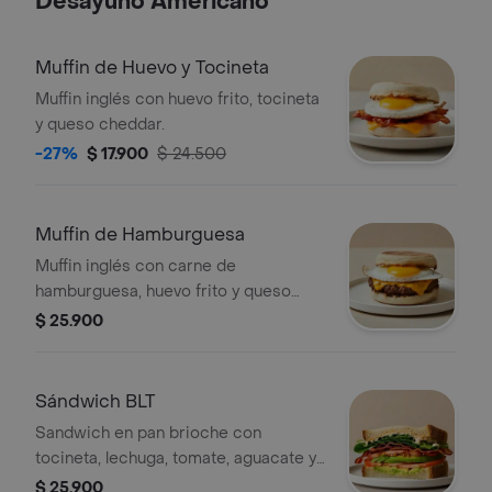
Desayuno Americano
Muffin de Huevo y Tocineta
Muffin inglés con huevo frito, tocineta
y queso cheddar.
-27%
$ 17.900
$ 24.500
Muffin de Hamburguesa
Muffin inglés con carne de
hamburguesa, huevo frito y queso
cheddar.
$ 25.900
Sándwich BLT
Sandwich en pan brioche con
tocineta, lechuga, tomate, aguacate y
mayonesa picante.
$ 25.900