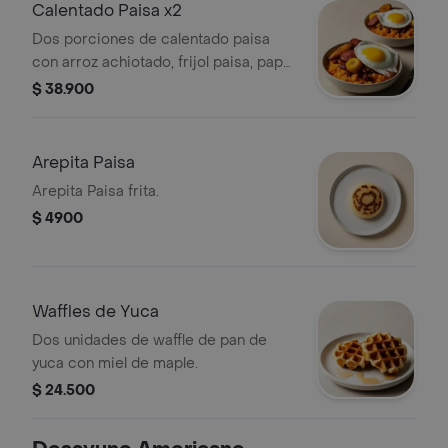
Calentado Paisa x2
Dos porciones de calentado paisa
con arroz achiotado, frijol paisa, papa,
chorizo satarrosano, maduritos y
$ 38.900
huevo frito.
Arepita Paisa
Arepita Paisa frita.
$ 4900
Waffles de Yuca
Dos unidades de waffle de pan de
yuca con miel de maple.
$ 24.500