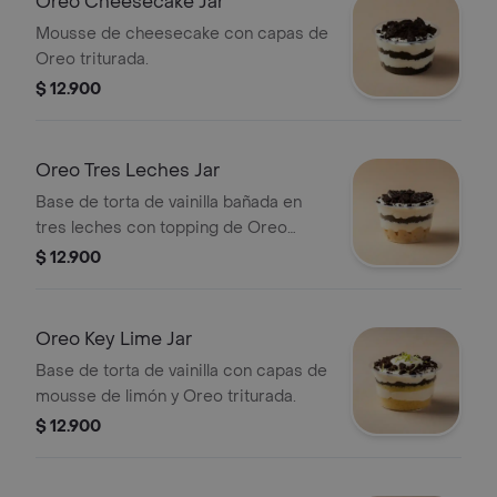
Oreo Cheesecake Jar
Mousse de cheesecake con capas de
Oreo triturada.
$ 12.900
Oreo Tres Leches Jar
Base de torta de vainilla bañada en
tres leches con topping de Oreo
triturada.
$ 12.900
Oreo Key Lime Jar
Base de torta de vainilla con capas de
mousse de limón y Oreo triturada.
$ 12.900