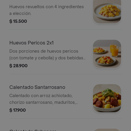
Huevos revueltos con 4 ingredientes
a elección.
$ 15.500
Huevos Pericos 2x1
Dos porciones de huevos pericos
(con tomate y cebolla) y dos bebidas
a elección.
$ 28.900
Calentado Santarrosano
Calentado con arroz achiotado,
chorizo santarrosano, maduritos,
papa, guacamole y cilantro.
$ 17.900