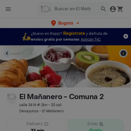
Bogotá
Regístrate
¿Nuevo en Rappi?
y disfruta de
envíos gratis por semanas
Aplican TyC
El Mañanero - Comuna 2
calle 34 N # 2bn - 33 cali
Desayunos - El Mañanero
Delivery
Envío
Gratis
35 min