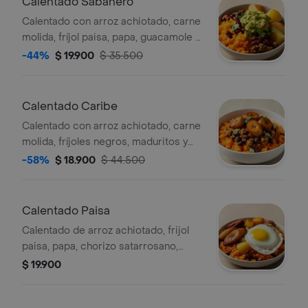
Calentado Sabanero
Calentado con arroz achiotado, carne
molida, fríjol paisa, papa, guacamole y
cilantro.
-44%
$ 19.900
$ 35.500
Calentado Caribe
Calentado con arroz achiotado, carne
molida, fríjoles negros, maduritos y
cilantro.
-58%
$ 18.900
$ 44.500
Calentado Paisa
Calentado de arroz achiotado, frijol
paisa, papa, chorizo satarrosano,
maduritos y huevo frito.
$ 19.900