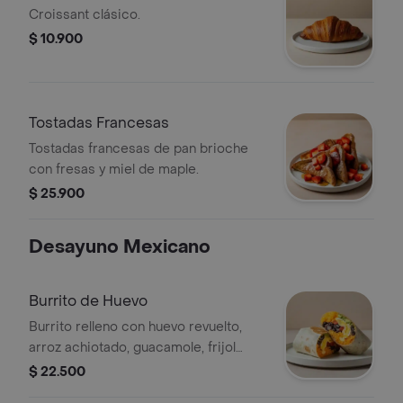
Croissant clásico.
$ 10.900
Tostadas Francesas
Tostadas francesas de pan brioche
con fresas y miel de maple.
$ 25.900
Desayuno Mexicano
Burrito de Huevo
Burrito relleno con huevo revuelto,
arroz achiotado, guacamole, frijol
negro, pico de gallo, queso y salsa
$ 22.500
verde.