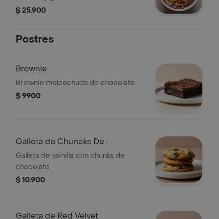
$ 25.900
Postres
Brownie
Brownie melcochudo de chocolate.
$ 9900
Galleta de Chuncks De
Chocolate
Galleta de vainilla con chunks de
chocolate.
$ 10.900
Galleta de Red Velvet