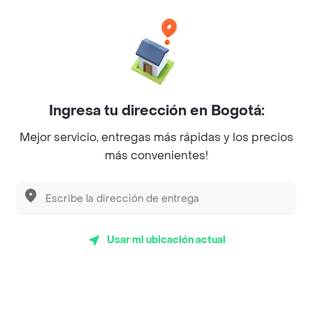
Categorías
Únete a Rappi
Ingresa tu dirección en Bogotá:
Sobre Rappi
Mejor servicio, entregas más rápidas y los precios
más convenientes!
Facebook
Twitter
Instagram
©
2026
Rappi Inc. All rights reserved.
Usar mi ubicación actual
Rappi S.A.S. --- NIT 900.843.898-9 --- Calle 63 # 16A-02
Bogotá D.C. --- notificacionesrappi@rappi.com