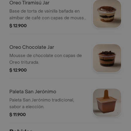
Oreo Tiramisú Jar
Base de torta de vainilla bañada en
almíbar de café con capas de mousse
de tiramisú y Oreo.
$ 12.900
Oreo Chocolate Jar
Mousse de chocolate con capas de
Oreo triturada.
$ 12.900
Paleta San Jerónimo
Paleta San Jerónimo tradicional,
sabor a elección.
$ 11.900