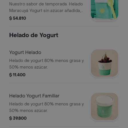
Nuestro sabor de temporada. Helado
Maracuyá Yogurt sin azúcar añadida,
endulzado con Stevia. Combínalo con
$ 54.810
tus adiciones favoritas y disfruta el
verano en cada cucharada.
Helado de Yogurt
Yogurt Helado
Helado de yogurt 80% menos grasa y
50% menos azúcar.
$ 11.400
Helado Yogurt Familiar
Helado de yogurt 80% menos grasa y
50% menos azúcar.
$ 39.800