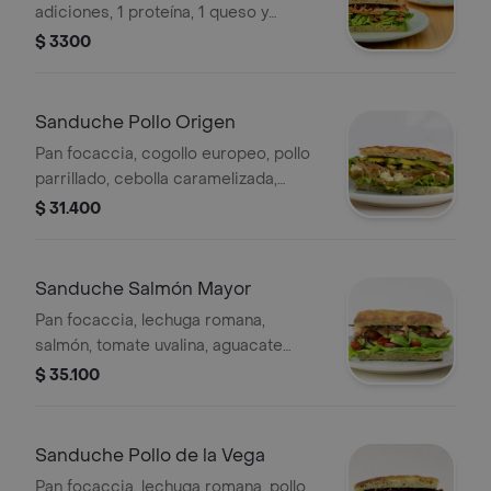
adiciones, 1 proteína, 1 queso y
vinagreta de tu elección.
$ 3300
Sanduche Pollo Origen
Pan focaccia, cogollo europeo, pollo
parrillado, cebolla caramelizada,
aguacate hass, queso mozzarella y
$ 31.400
vinagreta balsámica.
Sanduche Salmón Mayor
Pan focaccia, lechuga romana,
salmón, tomate uvalina, aguacate
hass, puerro crocante y vinagreta
$ 35.100
blanca.
Sanduche Pollo de la Vega
Pan focaccia, lechuga romana, pollo