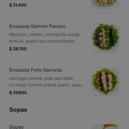
crutones, y vinagreta césar.
$ 31.400
Ensalada Salmón Paraíso
Mézclum, salmón, remolacha asada,
brócoli, queso azul caramelizado,
puerro crocante y vinagreta
$ 38.700
balsámica.
Ensalada Pollo Serranía
Lechuga romana, pollo parrilado,
tocineta, tomate uvalina asado, queso
parmesano, crutones y vinagreta
$ 39.800
blanca.
Sopas
Sopas