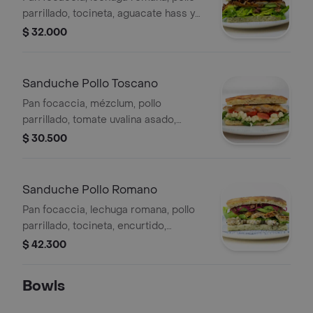
parrillado, tocineta, aguacate hass y
vinagreta blanca.
$ 32.000
Sanduche Pollo Toscano
Pan focaccia, mézclum, pollo
parrillado, tomate uvalina asado,
queso mozzarella y salsa pesto.
$ 30.500
Sanduche Pollo Romano
Pan focaccia, lechuga romana, pollo
parrillado, tocineta, encurtido,
aguacate hass, queso azul
$ 42.300
caramelizado y vinagreta balsámica.
Bowls