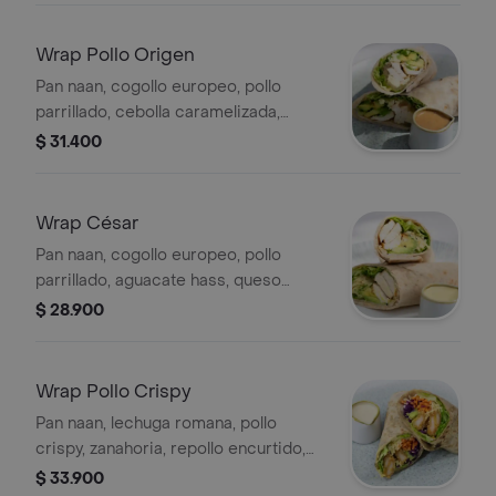
Wrap Pollo Origen
Pan naan, cogollo europeo, pollo
parrillado, cebolla caramelizada,
aguacate hass, queso mozzarella y
$ 31.400
vinagreta balsámica.
Wrap César
Pan naan, cogollo europeo, pollo
parrillado, aguacate hass, queso
parmesano y vinagreta césar.
$ 28.900
Wrap Pollo Crispy
Pan naan, lechuga romana, pollo
crispy, zanahoria, repollo encurtido,
aguacate hass, queso parmesano y
$ 33.900