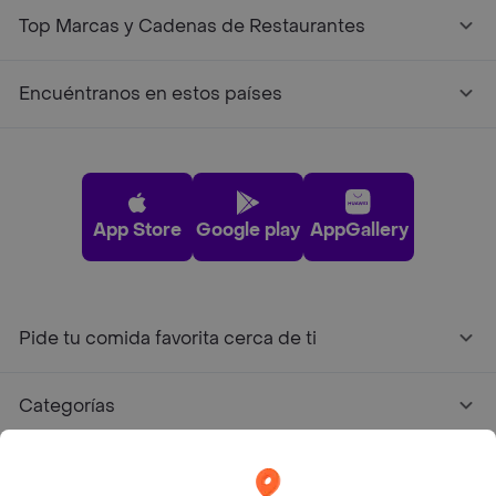
Top Marcas y Cadenas de Restaurantes
Encuéntranos en estos países
App Store
Google play
AppGallery
Pide tu comida favorita cerca de ti
Categorías
Únete a Rappi