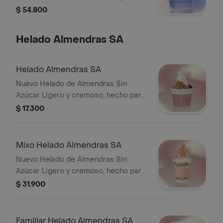
nutrición, con 7g de proteína por
$ 54.800
porción de 100g. • Más proteína para
tu día • Elaborado con yogurt griego
Helado Almendras SA
real • Sin azúcar añadida Un helado
para sentirse bien.
Helado Almendras SA
Nuevo Helado de Almendras Sin
Azúcar Ligero y cremoso, hecho para
sentirse bien. • Sin lácteos añadidos •
$ 17.300
Naturalmente libre de gluten • Sin
azúcar añadida Disfruta un helado
suave y fácil de digerir.
Mixo Helado Almendras SA
Nuevo Helado de Almendras Sin
Azúcar Ligero y cremoso, hecho para
sentirse bien. • Sin lácteos añadidos •
$ 31.900
Naturalmente libre de gluten • Sin
azúcar añadida Disfruta un helado
suave y fácil de digerir.
Familiar Helado Almendras SA