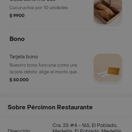
Cucuruchos por 10 unidades
$ 9900
Bono
Tarjeta bono
Nuestro bono funciona como una
tarjeta débito: elige el monto que
quieres cargar (desde $50.000 hasta
$ 50.000
$300.000) Tiene vigencia: 1 año
desde el momento de la compra.
Puedes utilizarlo en cualquiera de
nuestros puntos de venta.
Sobre Pércimon Restaurante
Cra. 25 #4 - 165, El Poblado,
Dirección
Medellín, El Poblado, Medellín,