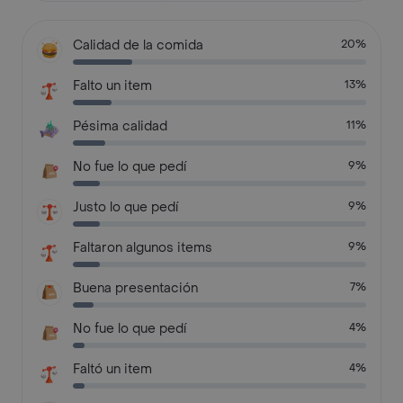
Calidad de la comida
20%
Falto un item
13%
Pésima calidad
11%
No fue lo que pedí
9%
Justo lo que pedí
9%
Faltaron algunos items
9%
Buena presentación
7%
No fue lo que pedí
4%
Faltó un item
4%