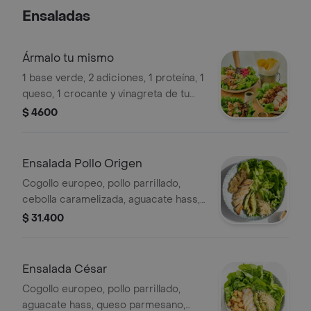
Ensaladas
Ármalo tu mismo
1 base verde, 2 adiciones, 1 proteína, 1
queso, 1 crocante y vinagreta de tu
elección.
$ 4600
Ensalada Pollo Origen
Cogollo europeo, pollo parrillado,
cebolla caramelizada, aguacate hass,
queso parmesano, crutones y
$ 31.400
vinagreta balsámica.
Ensalada César
Cogollo europeo, pollo parrillado,
aguacate hass, queso parmesano,