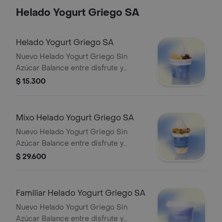
Helado Yogurt Griego SA
Helado Yogurt Griego SA
Nuevo Helado Yogurt Griego Sin
Azúcar Balance entre disfrute y
nutrición, con 7g de proteína por
$ 15.300
porción de 100g. • Más proteína para
tu día • Elaborado con yogurt griego
real • Sin azúcar añadida Un helado
Mixo Helado Yogurt Griego SA
para sentirse bien.
Nuevo Helado Yogurt Griego Sin
Azúcar Balance entre disfrute y
nutrición, con 7g de proteína por
$ 29.600
porción de 100g. • Más proteína para
tu día • Elaborado con yogurt griego
real • Sin azúcar añadida Un helado
Familiar Helado Yogurt Griego SA
para sentirse bien.
Nuevo Helado Yogurt Griego Sin
Azúcar Balance entre disfrute y