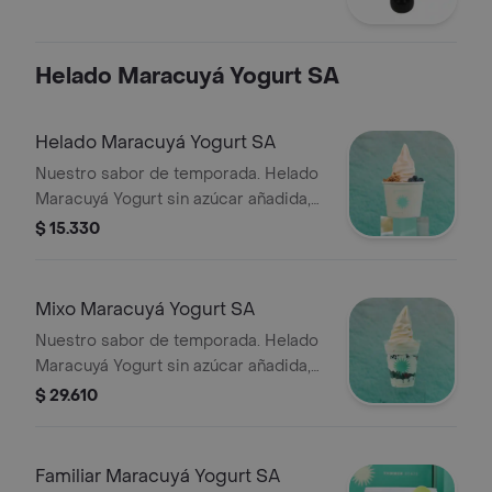
Helado Maracuyá Yogurt SA
Helado Maracuyá Yogurt SA
Nuestro sabor de temporada. Helado
Maracuyá Yogurt sin azúcar añadida,
endulzado con Stevia. Combínalo con
$ 15.330
tus adiciones favoritas y disfruta el
verano en cada cucharada.
Mixo Maracuyá Yogurt SA
Nuestro sabor de temporada. Helado
Maracuyá Yogurt sin azúcar añadida,
endulzado con Stevia. Combínalo con
$ 29.610
tus adiciones favoritas y disfruta el
verano en cada cucharada.
Familiar Maracuyá Yogurt SA