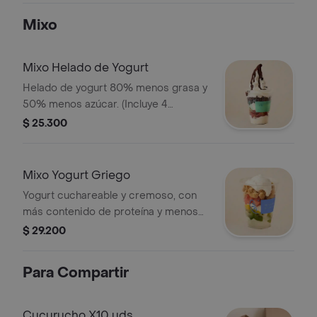
Mixo
Mixo Helado de Yogurt
Helado de yogurt 80% menos grasa y
50% menos azúcar. (Incluye 4
adiciones normales)
$ 25.300
Mixo Yogurt Griego
Yogurt cuchareable y cremoso, con
más contenido de proteína y menos
contenido de grasa. 150% más
$ 29.200
proteína. 0% azúcar. (Incluye 4
adiciones normales)
Para Compartir
Cucurucho X10 uds