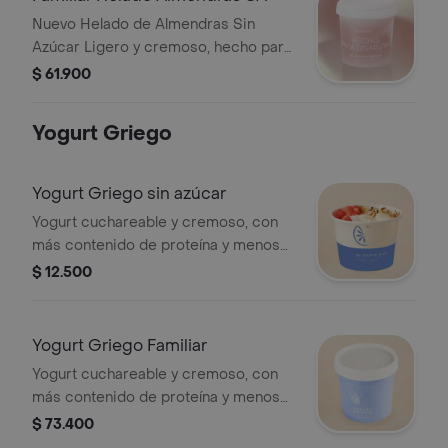
Nuevo Helado de Almendras Sin
Azúcar Ligero y cremoso, hecho para
sentirse bien. • Sin lácteos añadidos •
$ 61.900
Naturalmente libre de gluten • Sin
azúcar añadida Disfruta un helado
Yogurt Griego
suave y fácil de digerir.
Yogurt Griego sin azúcar
Yogurt cuchareable y cremoso, con
más contenido de proteína y menos
contenido de grasa. 150% más
$ 12.500
proteína. 0% azúcar.
Yogurt Griego Familiar
Yogurt cuchareable y cremoso, con
más contenido de proteína y menos
contenido de grasa. 150% más
$ 73.400
proteína. 0% azúcar.