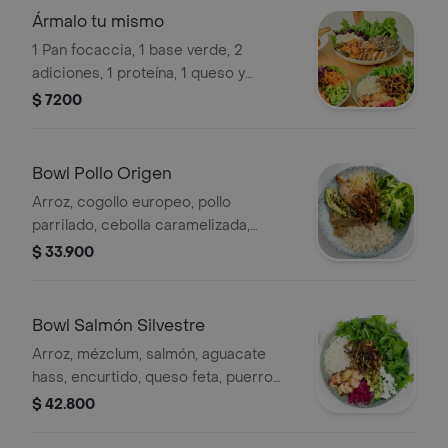
Ármalo tu mismo
1 Pan focaccia, 1 base verde, 2
adiciones, 1 proteína, 1 queso y
vinagreta de tu elección.
$ 7200
Bowl Pollo Origen
Arroz, cogollo europeo, pollo
parrilado, cebolla caramelizada,
aguacate hass, queso parmesano,
$ 33.900
puerro crocante y vinagreta
balsámica.
Bowl Salmón Silvestre
Arroz, mézclum, salmón, aguacate
hass, encurtido, queso feta, puerro
crocante y vinagreta alioli.
$ 42.800