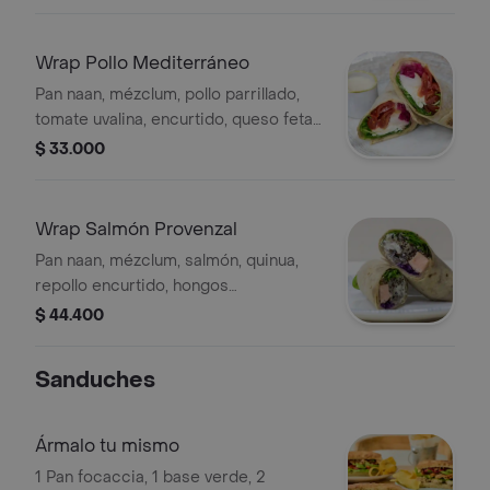
vinagreta blanca.
Wrap Pollo Mediterráneo
Pan naan, mézclum, pollo parrillado,
tomate uvalina, encurtido, queso feta
y vinagreta blanca.
$ 33.000
Wrap Salmón Provenzal
Pan naan, mézclum, salmón, quinua,
repollo encurtido, hongos
provenzales, queso azul caramelizado
$ 44.400
y vinagreta balsámica.
Sanduches
Ármalo tu mismo
1 Pan focaccia, 1 base verde, 2