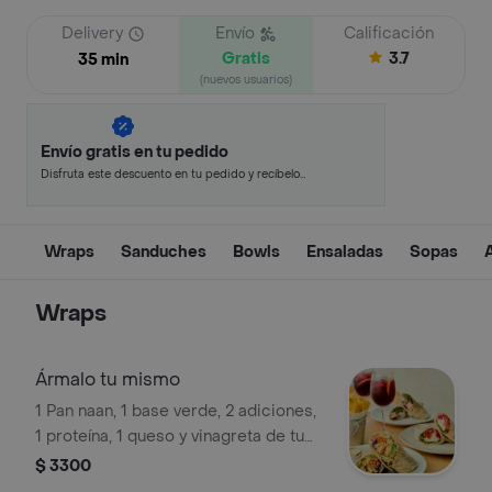
Delivery
Envío
Calificación
Gratis
3.7
35 min
(nuevos usuarios)
Envío gratis en tu pedido
Disfruta este descuento en tu pedido y recíbelo
en minutos.
Wraps
Sanduches
Bowls
Ensaladas
Sopas
Wraps
Ármalo tu mismo
1 Pan naan, 1 base verde, 2 adiciones,
1 proteína, 1 queso y vinagreta de tu
elección.
$ 3300