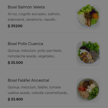
Bowl Salmón Veleta
Arroz, cogollo europeo, salmón,
edamame, zanahoria, repollo
encurtido, puerro crocante y
$ 39.200
vinagreta balsámica.
Bowl Pollo Cuenca
Quinua, mézclum, pollo parrilado,
remolacha asada, vegetales
rostizados, queso feta, nueces
$ 35.500
garrapiñadas y vinagreta balsámica.
Bowl Faláfel Ancestral
Quinua, mézclum, faláfel, tomate
uvalina asado, cebolla caramelizada,
hummus, almendras, aceite de oliva y
$ 33.400
vinagre balsámico.