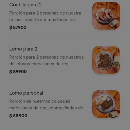
Costilla para 2
Porción para 2 personas de nuestra
colosal costilla acompañados de
papa, yuca, maduro, ají y salsa de la
$ 87.900
casa.
Lomo para 2
Porción para 2 personas de nuestros
deliciosos medallones de res,
acompañados de papa, yuca, maduro,
$ 89.900
ají, salsa de la casa y chimichurri.
Lomo personal
Porción de nuestros colosales
medallones de res, acompañados de
papa, yuca, maduro, ají, salsa de la
$ 55.900
casa y chimichurri.