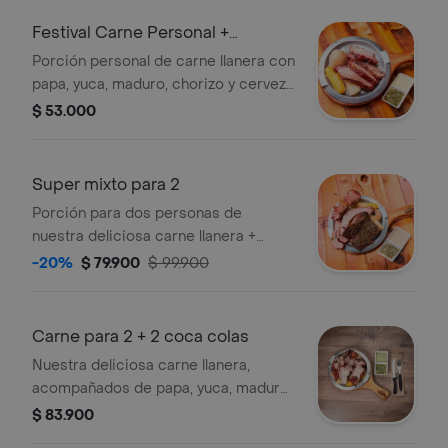
Festival Carne Personal +
Cerveza Club Colombia
Porción personal de carne llanera con
papa, yuca, maduro, chorizo y cerveza
Club Colombia.
$ 53.000
Super mixto para 2
Porción para dos personas de
nuestra deliciosa carne llanera +
costilla + lomo de res a la llanera,
-20%
$ 79.900
$ 99.900
papa, yuca, maduro, salsas ají y salsa
de la casa
Carne para 2 + 2 coca colas
Nuestra deliciosa carne llanera,
acompañados de papa, yuca, maduro,
ají y salsa de la casa. + 2 coca colas
$ 83.900
personales de 400 ml