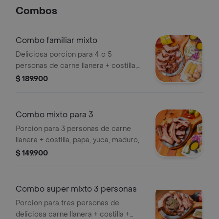
Combos
Combo familiar mixto
Deliciosa porcion para 4 o 5
personas de carne llanera + costilla,
papa, yuca, maduro, ají, salsa de la
$ 189.900
casa, ensalada mediana de la casa y
una bebida 1,5 a tu elección.
Combo mixto para 3
Porcion para 3 personas de carne
llanera + costilla, papa, yuca, maduro,
ají, salsa de la casa, ensalada mediana
$ 149.900
y una bebida 1,5 a tu elección.
Combo super mixto 3 personas
Porcion para tres personas de
deliciosa carne llanera + costilla +