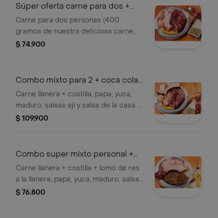
Súper oferta carne para dos +
coca cola
Carne para dos personas (400
gramos de nuestra deliciosa carne
llanera, que me jor que acompañada
$ 74.900
de papa, yuca, maduro, salsa de la
casa y aji) más 1 coca cola 400 ml
original
Combo mixto para 2 + coca cola
1.5 lt
Carne llanera + costilla, papa, yuca,
maduro, salsas ají y salsa de la casa. +
2 gaseosas coca cola
$ 109.900
Combo super mixto personal +
quatro400ml
Carne llanera + costilla + lomo de res
a la llanera, papa, yuca, maduro, salsas
ají y salsa de la casa. + gaseosa
$ 76.800