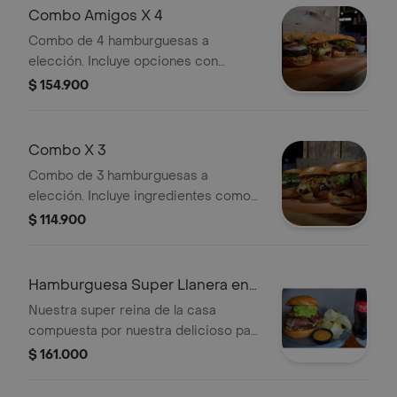
Combo Amigos X 4
Combo de 4 hamburguesas a
elección. Incluye opciones con
lechuga, tomate, cebolla, papas fritas
$ 154.900
y guacamole.
Combo X 3
Combo de 3 hamburguesas a
elección. Incluye ingredientes como
lechuga, papas fritas, guacamole y
$ 114.900
tocineta.
Hamburguesa Super Llanera en
Combo
Nuestra super reina de la casa
compuesta por nuestra delicioso pan
papa brioche, salsa de la casa, carne
$ 161.000
angus, carne llanera, chorizo,
chimichuri y que mejor que cerrar