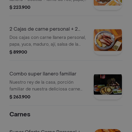
yuca, maduro, ají, salsa de la casa,
$ 223.900
chimichurri, ensalada mediana y una
bebida 1,5 l a tu elección.
2 Cajas de carne personal + 2
coca colas
Dos cajas con carne llanera personal,
papa, yuca, maduro, ají, salsa de la
casa+ 2 coca colas originales
$ 89.900
Combo super llanero familiar
Nuestro rey de la casa, porción
familiar de nuestra deliciosa carne
llanera + costilla + lomo de res +
$ 263.900
chorizo + arepa boyacense, papa,
yuca, maduro, ensalada, ají, salsa de la
Carnes
casa y una gaseosa 1.5 LT; a elección.