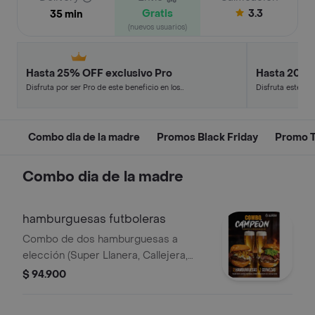
Gratis
3.3
35 min
(nuevos usuarios)
Hasta 25% OFF exclusivo Pro
Hasta 20% 
Disfruta por ser Pro de este beneficio en los
Disfruta este de
restaurantes y tiendas más top.
en minutos.
Combo dia de la madre
Promos Black Friday
Promo 
Combo dia de la madre
hamburguesas futboleras
Combo de dos hamburguesas a
elección (Super Llanera, Callejera,
Colombiana y Clásica), con opción de
$ 94.900
Coca-Cola o cerveza fría.