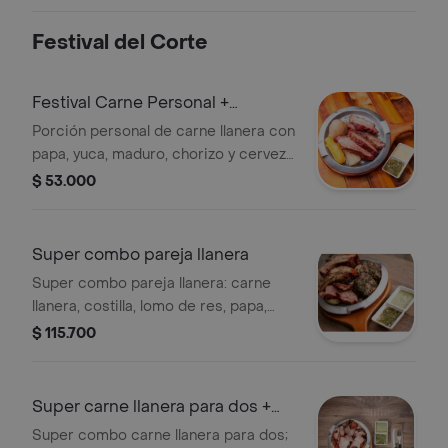
angus, carne llanera, chorizo,
chimichuri y que mejor que cerrar
Festival del Corte
esta exquisita creacion con nuestro
guacamole especial de la casa. como
acompañantes vendran unos
Festival Carne Personal +
deliciosos chips de platanos verdes,
Cerveza Club Colombia
Porción personal de carne llanera con
acompañada de coca-cola 400ml.
papa, yuca, maduro, chorizo y cerveza
Club Colombia.
$ 53.000
Super combo pareja llanera
Super combo pareja llanera: carne
llanera, costilla, lomo de res, papa,
yuca, maduro, salsas ají y salsa de la
$ 115.700
casa. Incluye dos gaseosas a
elección.
Super carne llanera para dos +
coca cola
Super combo carne llanera para dos;