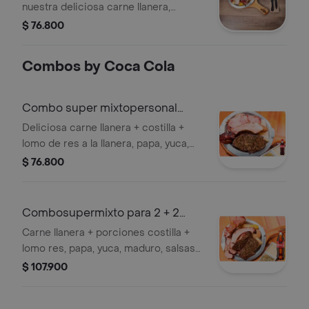
nuestra deliciosa carne llanera,
acompañados de papa, yuca, maduro,
$ 76.800
ají y salsa de la casa. + coca cola
personal de 400 ml
Combos by Coca Cola
Combo super mixtopersonal
+cocacola400ml
Deliciosa carne llanera + costilla +
lomo de res a la llanera, papa, yuca,
maduro, salsas ají y salsa de la casa. +
$ 76.800
gaseosa.
Combosupermixto para 2 + 2
coca colas400
Carne llanera + porciones costilla +
lomo res, papa, yuca, maduro, salsas
ají y salsa de la casa+ 2 gaseosa coca
$ 107.900
colas personales