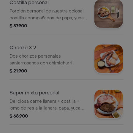
Costilla personal
Porción personal de nuestra colosal
costilla acompañados de papa, yuca,
maduro, ají y salsa de la casa.
$ 57.900
Chorizo X 2
Dos chorizos personales
santarrosanos con chimichurri
$ 21.900
Super mixto personal
Deliciosa carne llanera + costilla +
lomo de res a la llanera, papa, yuca,
maduro, salsas ají y salsa de la casa.
$ 68.900