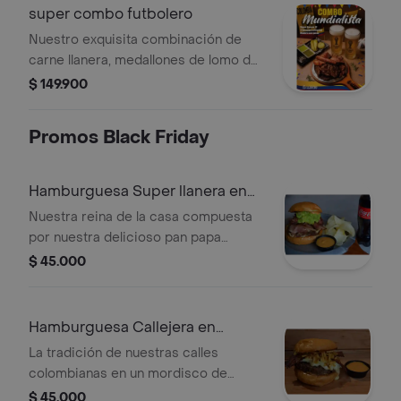
super combo futbolero
Nuestro exquisita combinación de
carne llanera, medallones de lomo de
red, costilla, chorizo,1 Arepa nona,
$ 149.900
madurito con queso, que mejor que
acompañado de ají y nuestra
Promos Black Friday
deliciosa salsa de la casa y para
acompañar tu plato dos coca colas
400 ml
Hamburguesa Super llanera en
combo
Nuestra reina de la casa compuesta
por nuestra delicioso pan papa
brioche, salsa de la casa, carne
$ 45.000
angus, carne llanera, chorizo,
chimichuri y que mejor que cerrar
esta exquisita creacion con nuestro
Hamburguesa Callejera en
guacamole especial de la casa. como
combo
La tradición de nuestras calles
acompañantes vendran unos
colombianas en un mordisco de
deliciosos chips de platanos verdes,
nuestro impresionante pan papa
$ 45.000