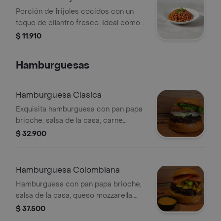
Porción de frijoles cocidos con un
toque de cilantro fresco. Ideal como
acompañamiento.
$ 11.910
Hamburguesas
Hamburguesa Clasica
Exquisita hamburguesa con pan papa
brioche, salsa de la casa, carne
angus, queso mozzarella, lechuga,
$ 32.900
tomate y cebolla
Hamburguesa Colombiana
Hamburguesa con pan papa brioche,
salsa de la casa, queso mozzarella,
carne Angus, maduro, maíz, aguacate
$ 37.500
y tomate.