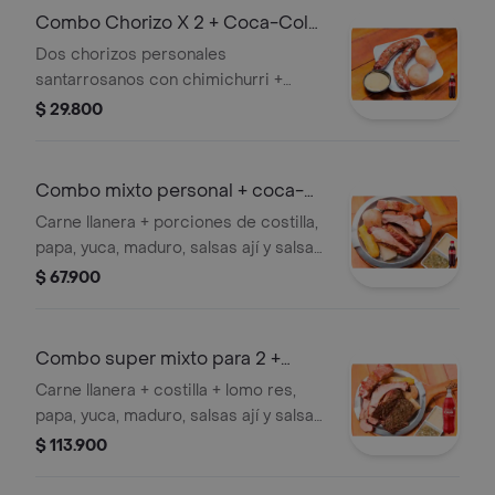
Combo Chorizo X 2 + Coca-Cola
Sabor Original 400 ml
Dos chorizos personales
santarrosanos con chimichurri +
Gaseosa.
$ 29.800
Combo mixto personal + coca-
cola 400 ml
Carne llanera + porciones de costilla,
papa, yuca, maduro, salsas ají y salsa
de la casa. + gaseosa.
$ 67.900
Combo super mixto para 2 +
kolaromán1.5l
Carne llanera + costilla + lomo res,
papa, yuca, maduro, salsas ají y salsa
de la casa+ 2 gaseosas coca cola
$ 113.900