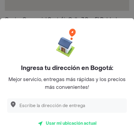
Centro Comercial Santafè, Calle 7 Sur, El Poblado,
Medellín, Antioquia, Colombia
Calificaciones y opiniones Sabor
Llanero a
Ingresa tu dirección en Bogotá:
Mejor servicio, entregas más rápidas y los precios
5
3.3
4
más convenientes!
3
(27)
2
Últimos 90 días
1
Usar mi ubicación actual
Pésima calidad
25%