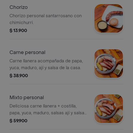
Chorizo
Chorizo personal santarrosano con
chimichurri.
$ 13.900
Carne personal
Carne llanera acompañada de papa,
yuca, maduro, ají y salsa de la casa.
$ 38.900
Mixto personal
Deliciosa carne llanera + costilla,
papa, yuca, maduro, salsas ají y salsa
de la casa.
$ 59.900