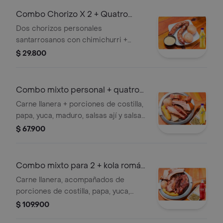
Combo Chorizo X 2 + Quatro
Original 400ML
Dos chorizos personales
santarrosanos con chimichurri +
Gaseosa
$ 29.800
Combo mixto personal + quatro
400ml
Carne llanera + porciones de costilla,
papa, yuca, maduro, salsas ají y salsa
de la casa. + gaseosa
$ 67.900
Combo mixto para 2 + kola román
1.5l
Carne llanera, acompañados de
porciones de costilla, papa, yuca,
maduro, salsas ají y salsa de la casa. +
$ 109.900
1 kola roman 1.5 LT.