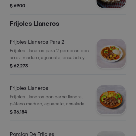
$ 6900
Frijoles Llaneros
Frijoles Llaneros Para 2
Frijoles Llaneros para 2 personas con
arroz, maduro, aguacate, ensalada y
150 g de carne llanera.
$ 62.273
Frijoles Llaneros
Frijoles Llaneros con carne llanera,
plátano maduro, aguacate, ensalada y
arepa. Un plato completo y
$ 36.184
tradicional.
Porcion De Frijoles