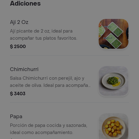
Adiciones
esta exquisita creacion con nuestro
guacamole especial de la casa. como
acompañantes vendran unos
Ají 2 Oz
deliciosos chips de platanos verdes,
Ají picante de 2 oz, ideal para
acompañados de su respectivo
acompañar tus platos favoritos.
bebida coca cola a tu elecion.
$ 2500
Chimichurri
Salsa Chimichurri con perejil, ajo y
aceite de oliva. Ideal para acompañar
carnes.
$ 3403
Papa
Porción de papa cocida y sazonada,
ideal como acompañamiento.