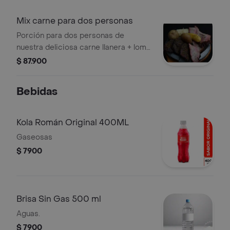
Mix carne para dos personas
Porción para dos personas de
nuestra deliciosa carne llanera + lomo
de res, papa, yuca, maduro, aji y salsa
$ 87.900
de la casa
Bebidas
Kola Román Original 400ML
Gaseosas
$ 7900
Brisa Sin Gas 500 ml
Aguas.
$ 7900