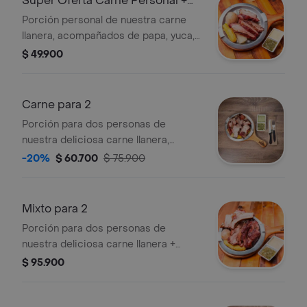
Super Oferta Carne Personal +
Coca- Cola
Porción personal de nuestra carne
llanera, acompañados de papa, yuca,
maduro, ají y salsa de la casa. + coca
$ 49.900
cola personal 400 ml
Carne para 2
Porción para dos personas de
nuestra deliciosa carne llanera,
acompañados de papa, yuca, maduro,
-20%
$ 60.700
$ 75.900
ají y salsa de la casa.
Mixto para 2
Porción para dos personas de
nuestra deliciosa carne llanera +
costilla, papa, yuca, maduro, salsas ají
$ 95.900
y salsa de la casa.