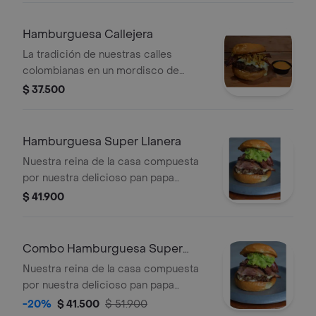
Hamburguesa Callejera
La tradición de nuestras calles
colombianas en un mordisco de
nuestro impresionante pan papa
$ 37.500
brioche, salsa de la casa, doblé
porción de queso mozzarella, carne
angus, nuestro abundante ripio de
Hamburguesa Super Llanera
papa, doble porción de tocineta, y
Nuestra reina de la casa compuesta
cerramos con nuestra deliciosa salsa
por nuestra delicioso pan papa
de piña
brioche, salsa de la casa, queso
$ 41.900
mozzarella, carne agnus, carne llanera,
chorizo, chimichuri y que mejor que
cerrar esta exquisita creacion con
Combo Hamburguesa Super
nuestro guacamole especial de la
Llanera
Nuestra reina de la casa compuesta
casa.
por nuestra delicioso pan papa
brioche, salsa de la casa, carne
-20%
$ 41.500
$ 51.900