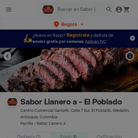
Bogotá
Regístrate
¿Nuevo en Rappi?
y disfruta de
envíos gratis por semanas
Aplican TyC
Sabor Llanero a - El Poblado
Centro Comercial Santafè, Calle 7 Sur, El Poblado, Medellín,
Antioquia, Colombia
Parrilla - Sabor Llanero a
Delivery
Envío
Calificación