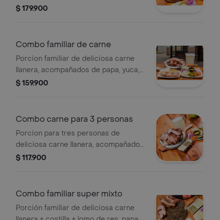
lomo de res, papa, yuca, maduro, aji,
$ 179.900
salsa de la casa, chimichurri, ensalada
mediana y una bebida 1,5 a tu
elección.
Combo familiar de carne
Porcion familiar de deliciosa carne
llanera, acompañados de papa, yuca,
maduro, salsas ají, salsa de la casa,
$ 159.900
ensalada mediana y una bebida 1,5 a
tu elección.
Combo carne para 3 personas
Porcion para tres personas de
deliciosa carne llanera, acompañados
de papa, yuca, maduro, ají, salsa de la
$ 117.900
casa, ensalada mediana y una bebida
1,5 l a tu elección.
Combo familiar super mixto
Porción familiar de deliciosa carne
llanera + costilla + lomo de res, papa,