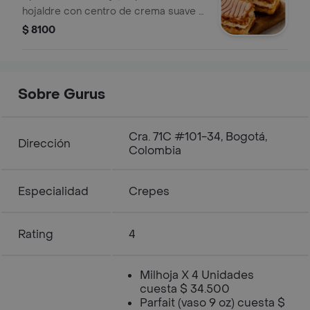
hojaldre con centro de crema suave y
cubierta arequipe.
$ 8100
Sobre Gurus
Cra. 71C #101-34, Bogotá,
Dirección
Colombia
Especialidad
Crepes
Rating
4
Milhoja X 4 Unidades
cuesta $ 34.500
Parfait (vaso 9 oz) cuesta $