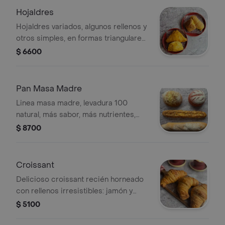
Hojaldres
Hojaldres variados, algunos rellenos y
otros simples, en formas triangulares
y rectangulares.
$ 6600
Pan Masa Madre
Linea masa madre, levadura 100
natural, más sabor, más nutrientes,
corteza crujiente y miga suave
$ 8700
Croissant
Delicioso croissant recién horneado
con rellenos irresistibles: jamón y
queso, bocadillo y queso o solo
$ 5100
queso.