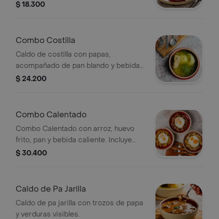
banano, coronado con un toque de
$ 18.300
miel en la cima.
Combo Costilla
Caldo de costilla con papas,
acompañado de pan blando y bebida
caliente.
$ 24.200
Combo Calentado
Combo Calentado con arroz, huevo
frito, pan y bebida caliente. Incluye
opciones de carne.
$ 30.400
Caldo de Pa Jarilla
Caldo de pa jarilla con trozos de papa
y verduras visibles.