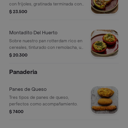
con frijoles, gratinada terminada con
huevo al horno aguacate, pico de gallo
$ 23.500
y un toque de queso fresco
Montadito Del Huerto
Sobre nuestro pan rotterdam rico en
cereales, tinturado con remolacha, un
delicioso puré de aguacate con
$ 20.300
huevos revueltos salsa pampa y un
toque de semillas de chía y cebollín
Panaderia
Panes de Queso
Tres tipos de panes de queso,
perfectos como acompañamiento.
$ 7400