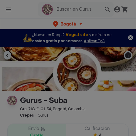
Bogotá
Regístrate
¿Nuevo en Rappi?
y disfruta de
envíos gratis por semanas
Aplican TyC
Gurus - Suba
Cra. 71C #101-34, Bogotá, Colombia
Crepes - Gurus
Envío
Calificación
Gratis
4