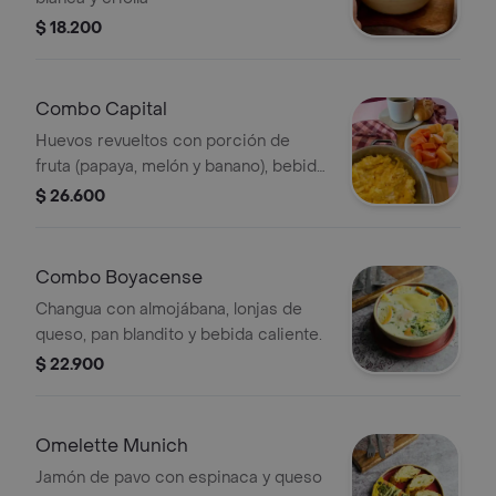
$ 18.200
Combo Capital
Huevos revueltos con porción de
fruta (papaya, melón y banano), bebida
caliente y pan blandito.
$ 26.600
Combo Boyacense
Changua con almojábana, lonjas de
queso, pan blandito y bebida caliente.
$ 22.900
Omelette Munich
Jamón de pavo con espinaca y queso