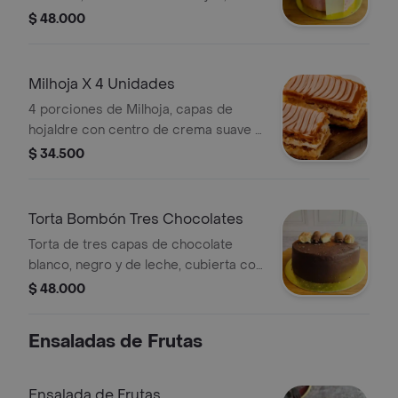
mora, fresa, agraz y laminas de
$ 48.000
chocolate blanco
Milhoja X 4 Unidades
4 porciones de Milhoja, capas de
hojaldre con centro de crema suave y
cubierta arequipe.
$ 34.500
Torta Bombón Tres Chocolates
Torta de tres capas de chocolate
blanco, negro y de leche, cubierta con
cremoso de chocolate.
$ 48.000
Ensaladas de Frutas
Ensalada de Frutas