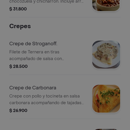
chocozuela y chicharrón. Incluye arroz
blanco, arepa, aguacate y bebida fría.
$ 31.800
Crepes
Crepe de Stroganoff.
Filete de Ternera en tiras
acompañado de salsa con
champiñones
$ 28.500
Crepe de Carbonara
Crepe con pollo y tocineta en salsa
carbonara acompañando de tajadas
de pan francés.
$ 26.900