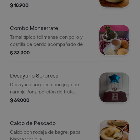
$ 18.900
Combo Monserrate
Tamal típico tolimense con pollo y
costilla de cerdo acompañado de
chocolate, almojábana, pan blandito,
$ 33.300
porción de queso campesino.
Desayuno Sorpresa
Desayuno sorpresa con jugo de
naranja 7onz, porción de fruta,
almojábana, pan de queso, mogolla,
$ 69.000
globo y tarjeta especial.
Caldo de Pescado
Caldo con rodaja de bagre, papa
blanca y criolla