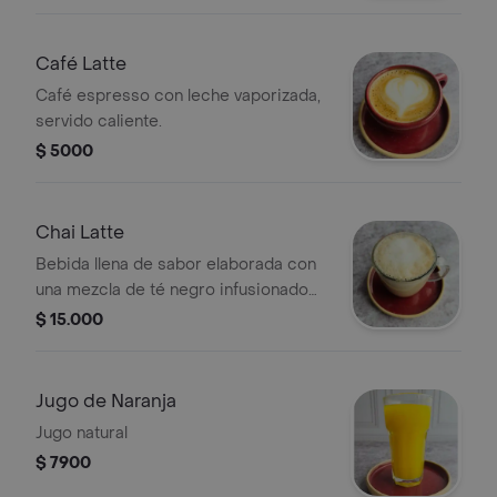
Café Latte
Café espresso con leche vaporizada,
servido caliente.
$ 5000
Chai Latte
Bebida llena de sabor elaborada con
una mezcla de té negro infusionado
con canela y jengibre, todo ello
$ 15.000
combinado con leche suave y caliente
Jugo de Naranja
Jugo natural
$ 7900