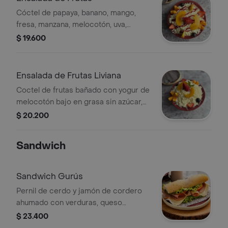
Cóctel de papaya, banano, mango,
fresa, manzana, melocotón, uva,
melón, cereza, cubierto con queso
$ 19.600
campesino, salsa de mora y crema.
(530 gr).
Ensalada de Frutas Liviana
Coctel de frutas bañado con yogur de
melocotón bajo en grasa sin azúcar,
queso campesino y miel. (610 gr).
$ 20.200
Sandwich
Sandwich Gurús
Pernil de cerdo y jamón de cordero
ahumado con verduras, queso
mozzarella en pan francés
$ 23.400