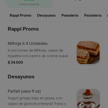
(nuevos usuarios)
Rappi Promo
Desayunos
Panaderia
Pastelería
Rappi Promo
Milhoja X 4 Unidades
4 porciones de Milhoja, capas de
hojaldre con centro de crema suave y
cubierta arequipe.
$ 34.500
Desayunos
Parfait (vaso 9 oz)
Yogurt griego bajo en grasa, con
capas de granola artesanal, fresa y