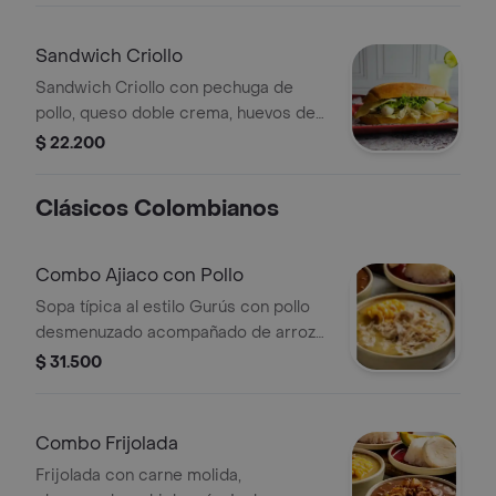
Sandwich Criollo
Sandwich Criollo con pechuga de
pollo, queso doble crema, huevos de
codorniz y verduras en pan blando.
$ 22.200
Clásicos Colombianos
Combo Ajiaco con Pollo
Sopa típica al estilo Gurús con pollo
desmenuzado acompañado de arroz
blanco, aguacate y bebida fría.
$ 31.500
Combo Frijolada
Frijolada con carne molida,