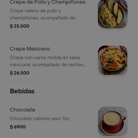
Crepe de Pollo y Champiñones.
Crepe relleno de pollo y
champiñones, acompañado de
tajadas de pan.
$ 25.500
Crepe Mexicano
Crepe con carne molida en salsa
mexicana, acompañado de nachos,
lechuga, tomate y trozos de aguacate.
$ 26.500
Bebidas
Chocolate
Chocolate caliente vaso 7oz
$ 6900