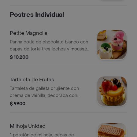
Postres Individual
Petite Magnolia
Panna cotta de chocolate blanco con
capas de torta tres leches y mousse
de frutos rojos terminado con agraz y
$ 10.200
suspiro de fresa
Tartaleta de Frutas
Tartaleta de galleta crujiente con
crema de vainilla, decorada con
fresas, duraznos, uvas y cerezas.
$ 9900
Milhoja Unidad
1 porción de milhoja, capas de