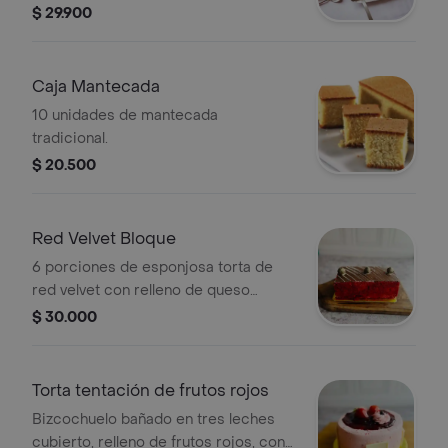
nergo y blanco
$ 29.900
Caja Mantecada
10 unidades de mantecada
tradicional.
$ 20.500
Red Velvet Bloque
6 porciones de esponjosa torta de
red velvet con relleno de queso
crema y vainilla.
$ 30.000
Torta tentación de frutos rojos
Bizcochuelo bañado en tres leches
cubierto, relleno de frutos rojos, con