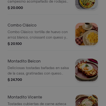
campesino acompañado de rodajas
de pan francés
$ 20.000
Combo Clásico
Combo Clásico: tortilla de huevo con
arroz blanco, croissant con queso y
bebida caliente.
$ 20.100
Montadito Beicon
Deliciosas tostadas bañadas en salsa
de la casa, gratinadas con queso
mozarella y un toque de parmesano,
$ 24.700
con huevo y tocineta crocante el
tope.
Montadito Vicente
Tostadas cubiertas de carne azteca