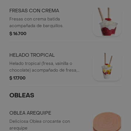
FRESAS CON CREMA
Fresas con crema batida
acompañada de barquillos.
$ 16.700
HELADO TROPICAL
Helado tropical (fresa, vainilla o
chocolate) acompañado de fresa,
durazno, banano, crema batida y
$ 17.700
barquillos.
OBLEAS
OBLEA AREQUIPE
Deliciosa Oblea crocante con
arequipe