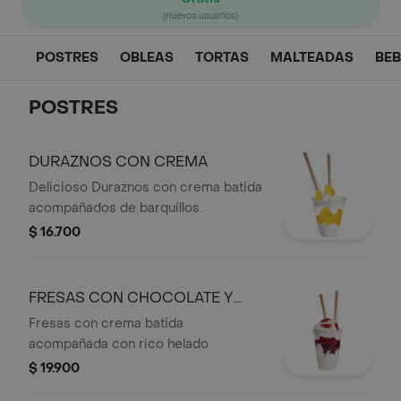
(nuevos usuarios)
POSTRES
OBLEAS
TORTAS
MALTEADAS
BEB
POSTRES
DURAZNOS CON CREMA
Delicioso Duraznos con crema batida
acompañados de barquillos.
$ 16.700
FRESAS CON CHOCOLATE Y
HELADO
Fresas con crema batida
acompañada con rico helado
$ 19.900