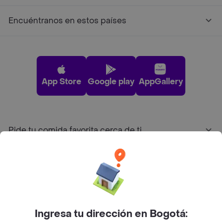
Encuéntranos en estos países
App Store
Google play
AppGallery
Pide tu comida favorita cerca de ti
Categorías
Únete a Rappi
Ingresa tu dirección en Bogotá:
Sobre Rappi