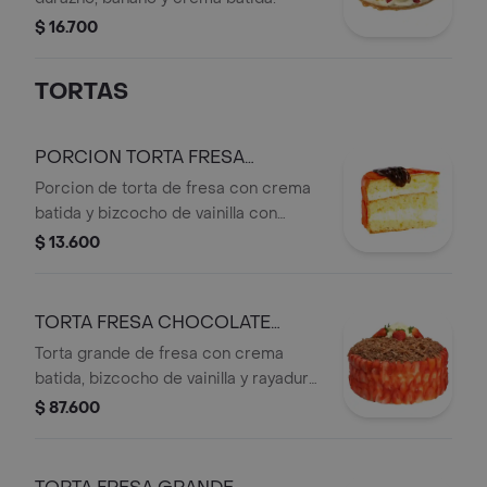
$ 16.700
TORTAS
PORCION TORTA FRESA
CHOCOLATE
Porcion de torta de fresa con crema
batida y bizcocho de vainilla con
chocolate.
$ 13.600
TORTA FRESA CHOCOLATE
GRANDE
Torta grande de fresa con crema
batida, bizcocho de vainilla y rayadura
de chocolate.
$ 87.600