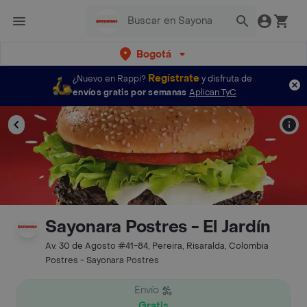
Bogotá
Regístrate
¿Nuevo en Rappi?
y disfruta de
envíos gratis por semanas
Aplican TyC
Sayonara Postres - El Jardín
Av. 30 de Agosto #41-84, Pereira, Risaralda, Colombia
Postres - Sayonara Postres
Envío
Gratis