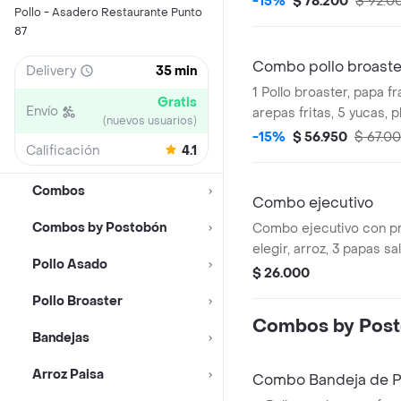
-15%
$ 78.200
$ 92.0
Pollo - Asadero Restaurante Punto
gaseosa 1.5 L.
87
Combo pollo broaste
Delivery
35 min
1 Pollo broaster, papa f
Gratis
Envío
arepas fritas, 5 yucas, pl
(nuevos usuarios)
bebida 1.5 l a elegir.
-15%
$ 56.950
$ 67.0
Calificación
4.1
Combos
Combo ejecutivo
Combos by Postobón
Combo ejecutivo con pr
elegir, arroz, 3 papas sa
Pollo Asado
bebida de 350 ml a eleg
$ 26.000
día.
Pollo Broaster
Combos by Pos
Bandejas
Arroz Paisa
Combo Bandeja de Po