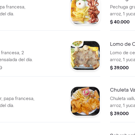
apa francesa,
Pechuga gra
del día.
arroz, 1 yuc
$ 40.000
Lomo de 
francesa, 2
Lomo de cer
ensalada del día.
arroz, 1 yuc
0
$ 39.000
Chuleta Va
r, papa francesa,
Chuleta vall
del día.
arroz, 1 yuc
$ 39.000