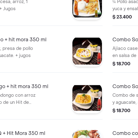
350 ml
cesa, arroz, 1
¼ Pollo asad
 + Jugos
yuca y ensal
$ 23.400
o + hit mora 350 ml
Combo Sop
, presa de pollo
Ajiaco case
uacate. + jugos
en salsa de 
$ 18.700
 + hit mora 350 ml
Combo Sop
dongo con arroz
Combo de s
 de un Hit de
y aguacate,
de Hit Lulo 
$ 18.700
 + Hit Mora 350 ml
Combo cost