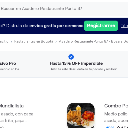
Registrarme
pi?
Disfruta de
envíos gratis por semanas
Tér
icilio
Restaurantes en Bogotá
Asadero Restaurante Punto 87 - Bosa a Do
sivo Pro
Hasta 15% OFF imperdible
neficio en los
Disfruta este descuento en tu pedido y recíbelo
.
en minutos.
undialista
Combo Pol
lo asado, con papa
Medio pollo
pa frita, papa
asado, aco
compañados de
yuca frita, 