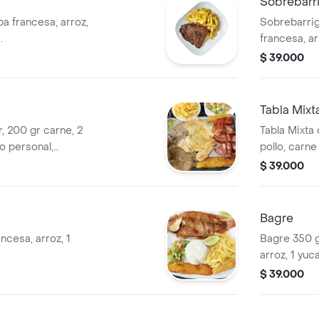
Sobrebarr
a francesa, arroz,
Sobrebarrig
.
francesa, ar
$ 39.000
Tabla Mixt
, 200 gr carne, 2
Tabla Mixta
zo personal,
pollo, carn
aladas, 1 yuca y
francesa, p
$ 39.000
del día.
Bagre
ncesa, arroz, 1
Bagre 350 g
arroz, 1 yuc
$ 39.000