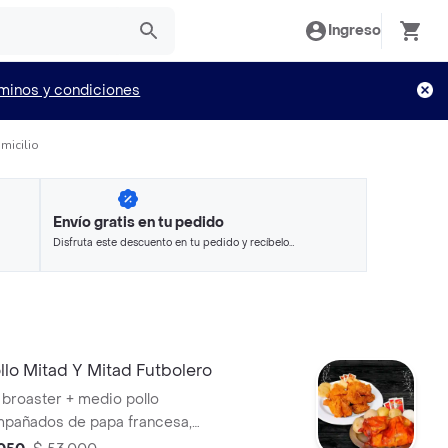
Ingreso
minos y condiciones
micilio
Envío gratis en tu pedido
Disfruta este descuento en tu pedido y recíbelo
en minutos.
lo Mitad Y Mitad Futbolero
 broaster + medio pollo
mpañados de papa francesa,
arepa frita, papa salada, arepa