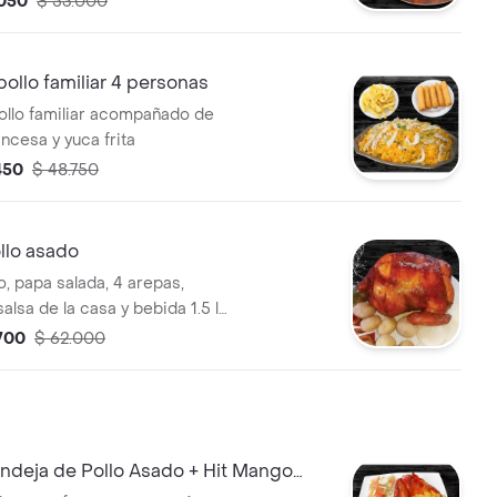
.050
$ 53.000
uye gaseosa postobon 1.5 L
pollo familiar 4 personas
ollo familiar acompañado de
ancesa y yuca frita
450
$ 48.750
lo asado
o, papa salada, 4 arepas,
 salsa de la casa y bebida 1.5 l
.700
$ 62.000
deja de Pollo Asado + Hit Mango