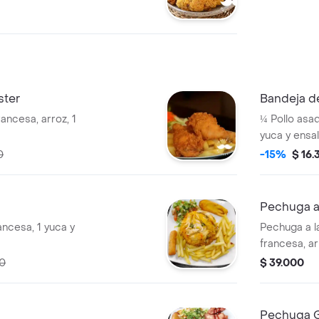
ster
Bandeja d
rancesa, arroz, 1
¼ Pollo asad
yuca y ensal
0
-15%
$ 16.
Pechuga a
ancesa, 1 yuca y
Pechuga a l
francesa, ar
00
$ 39.000
Pechuga G