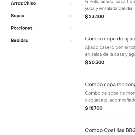
ml
¼ Pollo asado, papa fran
Arroz Chino
yuca y ensalada del día.
Sopas
$ 23.400
Porciones
Combo sopa de ajiac
Bebidas
Ajiaco casero con arroz
en salsa de la casa y ag
$ 20.300
Combo sopa modongo
Combo de sopa de mon
y aguacate, acompañado
mora de 350 ml.
$ 18.700
Combo Costillas BBQ