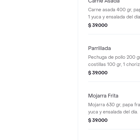
Carne Asada
Carne asada 400 gr, pap
1 yuca y ensalada del día
$ 39.000
Parrillada
Pechuga de pollo 200 gr
costillas 100 gr, 1 chori
papafrancesa, 2 papas s
$ 39.000
ensalada del día.
Mojarra Frita
Mojarra 630 gr, papa fra
yuca y ensalada del día.
$ 39.000