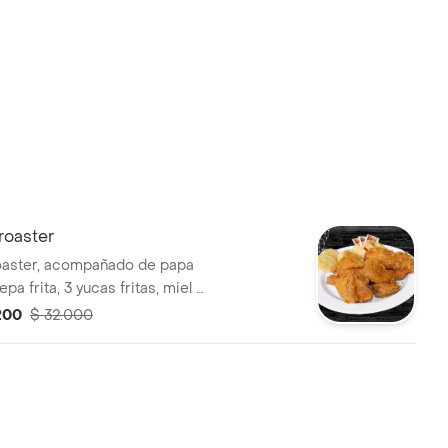
broaster
roaster, acompañado de papa
pa frita, 3 yucas fritas, miel y
200
$ 32.000