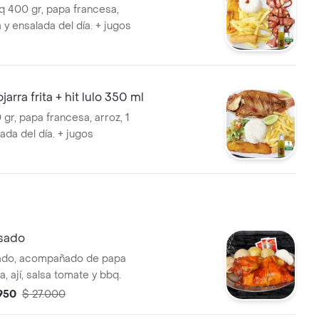
bq 400 gr, papa francesa,
a y ensalada del día. + jugos
rra frita + hit lulo 350 ml
gr, papa francesa, arroz, 1
ada del día. + jugos
asado
sado, acompañado de papa
a, ají, salsa tomate y bbq.
.950
$ 27.000