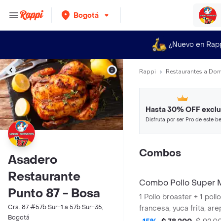
Bogotá
¿Nuevo en Rap
Rappi
Restaurantes a Dom
Hasta 30% OFF exclu
Disfruta por ser Pro de este be
restaurantes y tiendas más top
Combos
Asadero
Restaurante
Combo Pollo Super M
Punto 87 - Bosa
1 Pollo broaster + 1 pol
Cra. 87 #57b Sur-1 a 57b Sur-35,
francesa, yuca frita, are
Bogotá
salada, arepa blanca a