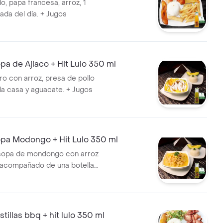
o, papa francesa, arroz, 1
ada del día. + Jugos
a de Ajiaco + Hit Lulo 350 ml
ro con arroz, presa de pollo
la casa y aguacate. + Jugos
a Modongo + Hit Lulo 350 ml
opa de mondongo con arroz
 acompañado de una botella
de 350 ml.
illas bbq + hit lulo 350 ml