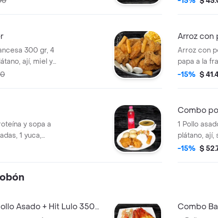
00
-15%
$ 45
blanca incl
r
Arroz con 
rancesa 300 gr, 4
Arroz con p
átano, ají, miel y
papa a la fr
00
-15%
$ 41.
Combo pol
oteína y sopa a
1 Pollo asad
ladas, 1 yuca,
plátano, ají,
ir y ensalada del
a elegir.
-15%
$ 52
tobón
llo Asado + Hit Lulo 350
Combo Ban