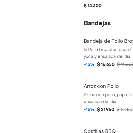
ají.
$ 14.300
Bandejas
Bandeja de Pollo Bro
¼ Pollo broaster, papa f
yuca y ensalada del día.
-15%
$ 16.650
$ 19.60
Arroz con Pollo
Arroz con pollo, papa fr
ensalada del día.
-15%
$ 21.950
$ 25.8
Costillas BBQ