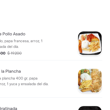
e Pollo Asado
o, papa francesa, arroz, 1
ada del día.
300
$ 19.200
 la Plancha
a plancha 400 gr, papa
roz, 1 yuca y ensalada del día.
ratinada