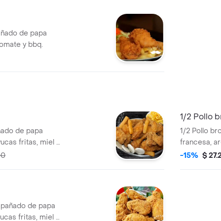
añado de papa
 tomate y bbq.
1/2 Pollo 
ñado de papa
1/2 Pollo b
ucas fritas, miel y
francesa, are
ají.
00
-15%
$ 27.
ompañado de papa
ucas fritas, miel y