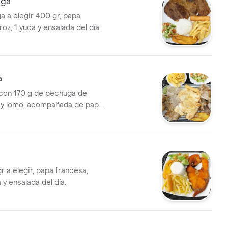
iga
a a elegir 400 gr, papa
roz, 1 yuca y ensalada del día.
a
 con 170 g de pechuga de
e y lomo, acompañada de papa
apas saladas, yuca y ensalada
r a elegir, papa francesa,
a y ensalada del día.