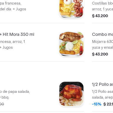
apa francesa,
Costillas b
del día. + Jugos
arroz, 1 yuc
$ 43.200
+ Hit Mora 350 ml
Combo moja
ncesa, arroz, 1
Mojarra 630 
 + Jugos
yuca y ensal
$ 43.200
1/2 Pollo 
 de papa salada,
1/2 Pollo a
y bbq.
salada, arep
00
-15%
$ 22