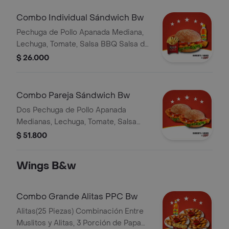
Combo Individual Sándwich Bw
Pechuga de Pollo Apanada Mediana,
Lechuga, Tomate, Salsa BBQ Salsa de
la Casa, Papa Francesa, Bebida
$ 26.000
Personal
Combo Pareja Sándwich Bw
Dos Pechuga de Pollo Apanada
Medianas, Lechuga, Tomate, Salsa
BBQ Salsa de la Casa, Papa Francesa,
$ 51.800
Dos Bebidas Personales
Wings B&w
Combo Grande Alitas PPC Bw
Alitas(25 Piezas) Combinación Entre
Muslitos y Alitas, 3 Porción de Papa