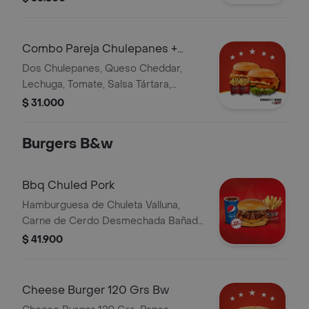
Dos Bebidas Personales
Combo Pareja Chulepanes +
Francesa Bw
Dos Chulepanes, Queso Cheddar,
Lechuga, Tomate, Salsa Tártara,
Porción de Papa Francesa
$ 31.000
Burgers B&w
Bbq Chuled Pork
Hamburguesa de Chuleta Valluna,
Carne de Cerdo Desmechada Bañada
en Salsa BBQ de la Casa, Lechuga,
$ 41.900
Rodaja de Tomate, Queso, Papa
Francesa, Bebida Personal
Cheese Burger 120 Grs Bw