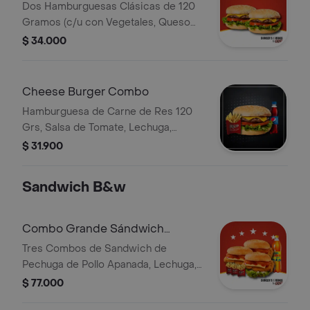
Grs Bw
Dos Hamburguesas Clásicas de 120
Gramos (c/u con Vegetales, Queso
Cheddar, Salsas)
$ 34.000
Cheese Burger Combo
Hamburguesa de Carne de Res 120
Grs, Salsa de Tomate, Lechuga,
Rodaja de Tomate, Queso, Papa
$ 31.900
Francesa, Bebida Personal
Sandwich B&w
Combo Grande Sándwich
Amigos x 3 Bw
Tres Combos de Sandwich de
Pechuga de Pollo Apanada, Lechuga,
Tomate, Salsa BBQ Salsa de la Casa,
$ 77.000
Papa Francesa, Bebida Familiar