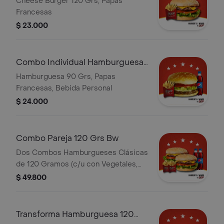
Cheese Burger 120 Grs, Papas
Francesas
$ 23.000
Combo Individual Hamburguesa
Italiana...
Hamburguesa 90 Grs, Papas
Francesas, Bebida Personal
$ 24.000
Combo Pareja 120 Grs Bw
Dos Combos Hamburgueses Clásicas
de 120 Gramos (c/u con Vegetales,
Queso Cheddar, Salsas), Dos
$ 49.800
Porciones de Papa Francesa, Dos
Bebidas Personales
Transforma Hamburguesa 120