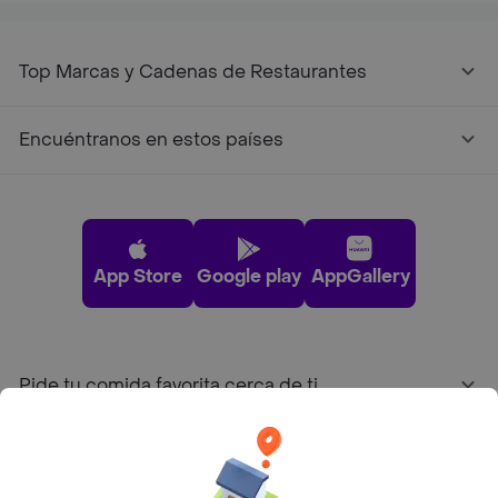
Top Marcas y Cadenas de Restaurantes
Encuéntranos en estos países
App Store
Google play
AppGallery
Pide tu comida favorita cerca de ti
Categorías