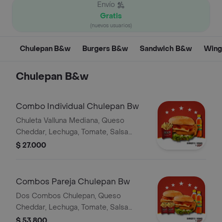
Envío
Gratis
(nuevos usuarios)
Chulepan B&w
Burgers B&w
Sandwich B&w
Wing
Chulepan B&w
Combo Individual Chulepan Bw
Chuleta Valluna Mediana, Queso
Cheddar, Lechuga, Tomate, Salsa
Tártara, Porción de Papa Francesa,
$ 27.000
Bebida Personal
Combos Pareja Chulepan Bw
Dos Combos Chulepan, Queso
Cheddar, Lechuga, Tomate, Salsa
Tártara, Porción de Papa Francesa,
$ 53.800