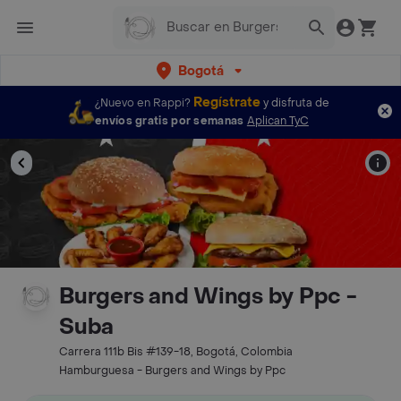
Bogotá
Regístrate
¿Nuevo en Rappi?
y disfruta de
envíos gratis por semanas
Aplican TyC
Burgers and Wings by Ppc -
Suba
Carrera 111b Bis #139-18, Bogotá, Colombia
Hamburguesa - Burgers and Wings by Ppc