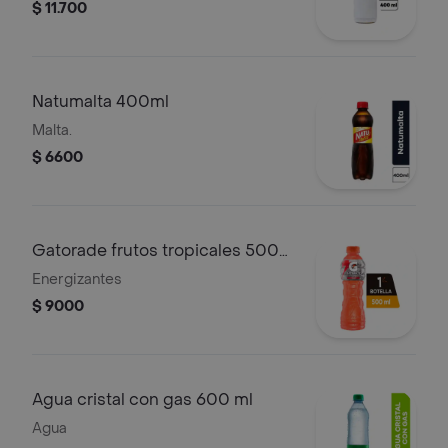
$ 11.700
Natumalta 400ml
Malta.
$ 6600
Gatorade frutos tropicales 500
ml
Energizantes
$ 9000
Agua cristal con gas 600 ml
Agua