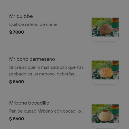
Mr quibbe
Quibbe relleno de carne.
$ 7000
Mr bono parmesano
Si creías que lo más sabroso que has
probado es un mrbono, deberías
probarlo con queso parmesano
$ 5600
rallado.
Mrbono bocadillo
Pan de queso Mrbono con bocadillo.
$ 5600