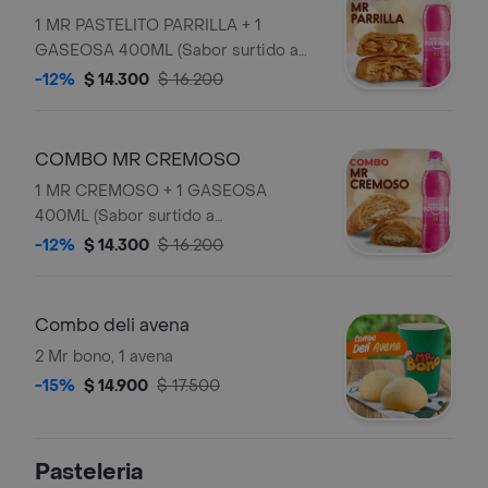
1 MR PASTELITO PARRILLA + 1
GASEOSA 400ML (Sabor surtido a
disponibilidad en el punto).
-12%
$ 14.300
$ 16.200
COMBO MR CREMOSO
1 MR CREMOSO + 1 GASEOSA
400ML (Sabor surtido a
disponibilidad en el punto).
-12%
$ 14.300
$ 16.200
Combo deli avena
2 Mr bono, 1 avena
-15%
$ 14.900
$ 17.500
Pasteleria