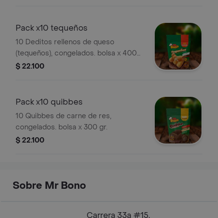
Pack x10 tequeños
10 Deditos rellenos de queso
(tequeños), congelados. bolsa x 400
gr.
$ 22.100
Pack x10 quibbes
10 Quibbes de carne de res,
congelados. bolsa x 300 gr.
$ 22.100
Sobre Mr Bono
Carrera 33a #15,