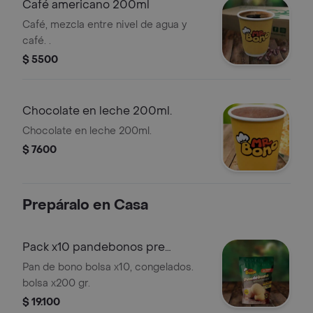
Café americano 200ml
Café, mezcla entre nivel de agua y
café. .
$ 5500
Chocolate en leche 200ml.
Chocolate en leche 200ml.
$ 7600
Prepáralo en Casa
Pack x10 pandebonos pre
horneados
Pan de bono bolsa x10, congelados.
bolsa x200 gr.
$ 19.100