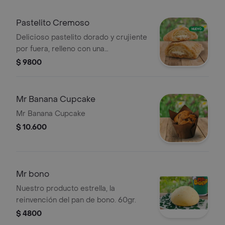
Pastelito Cremoso
Delicioso pastelito dorado y crujiente
por fuera, relleno con una
combinación irresistible de arequipe
$ 9800
suave y cremoso queso crema
Mr Banana Cupcake
Mr Banana Cupcake
$ 10.600
Mr bono
Nuestro producto estrella, la
reinvención del pan de bono. 60gr.
$ 4800