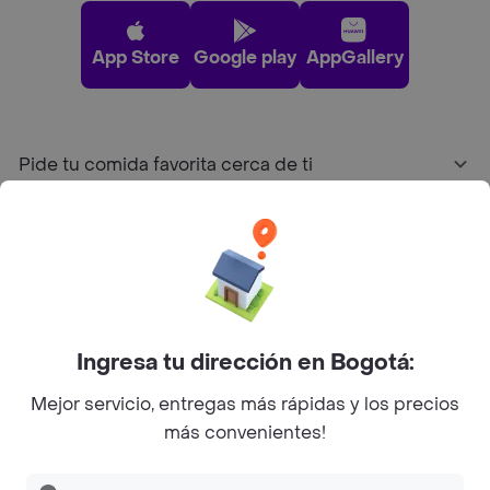
App Store
Google play
AppGallery
Pide tu comida favorita cerca de ti
Categorías
Únete a Rappi
Ingresa tu dirección en Bogotá:
Sobre Rappi
Mejor servicio, entregas más rápidas y los precios
más convenientes!
Facebook
Twitter
Instagram
©
2026
Rappi Inc. All rights reserved.