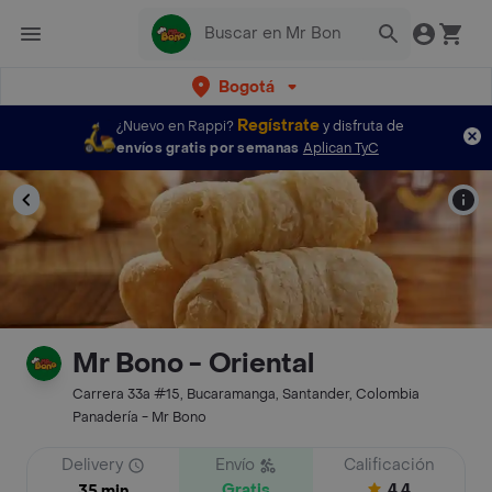
Bogotá
Regístrate
¿Nuevo en Rappi?
y disfruta de
envíos gratis por semanas
Aplican TyC
Mr Bono - Oriental
Carrera 33a #15, Bucaramanga, Santander, Colombia
Panadería - Mr Bono
Delivery
Envío
Calificación
Gratis
4.4
35 min