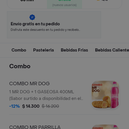
(nuevos usuarios)
Envío gratis en tu pedido
Disfruta este descuento en tu pedido y recíbelo
en minutos.
Combo
Pasteleria
Bebidas Frias
Bebidas Calient
Combo
COMBO MR DOG
1 MR DOG + 1 GASEOSA 400ML
(Sabor surtido a disponibilidad en el
punto).
-12%
$ 14.300
$ 16.200
COMBO MR PARRILLA