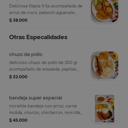
Deliciosa tilapia frita acompañada de
arroz de coco, patacón aguacate,
ensalada y bebida.
$ 38.000
Otras Especalidades
chuzo de pollo
delicioso chuzo de pollo de 250 gr
acompañado de ensalada, papitas,
patacon y bebida
$ 32.000
bandeja super especial
increible bandeja con arroz, carne
molida, chorizo, chicharron, morcilla,
huevo, ensalada , arepa y tajada de
$ 45.000
maduro