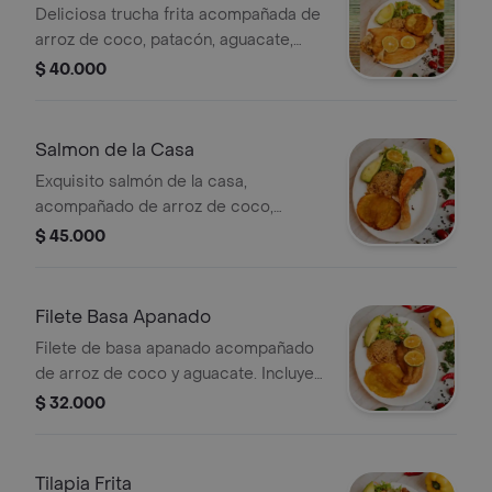
Deliciosa trucha frita acompañada de
arroz de coco, patacón, aguacate,
ensalada y bebida .
$ 40.000
Salmon de la Casa
Exquisito salmón de la casa,
acompañado de arroz de coco,
aguacate , patacón, ensalada y bebida
$ 45.000
.
Filete Basa Apanado
Filete de basa apanado acompañado
de arroz de coco y aguacate. Incluye
sopa a elección, patacón y ensalada.
$ 32.000
Tilapia Frita