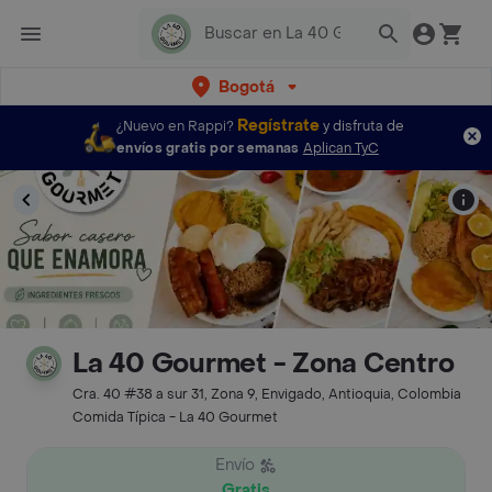
Bogotá
Regístrate
¿Nuevo en Rappi?
y disfruta de
envíos gratis por semanas
Aplican TyC
La 40 Gourmet - Zona Centro
Cra. 40 #38 a sur 31, Zona 9, Envigado, Antioquia, Colombia
Comida Típica - La 40 Gourmet
Envío
Gratis