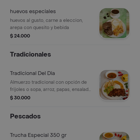
huevos especiales
huevos al gusto, carne a eleccion,
arepa con quesito y bebida
$ 24.000
Tradicionales
Tradicional Del Dia
Almuerzo tradicional con opción de
frijoles o sopa, arroz, papas, ensalada,
tajada, carne a elección (150 g) y
$ 30.000
bebida.
Pescados
Trucha Especial 350 gr