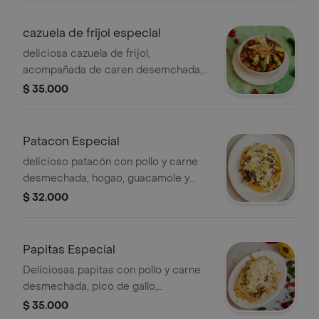
cazuela de frijol especial
deliciosa cazuela de frijol,
acompañada de caren desemchada,
chicharron, maduro, chorizo,
$ 35.000
aguacate, ripio de papa.
Patacon Especial
delicioso patacón con pollo y carne
desmechada, hogao, guacamole y
queso rallado, guacamole y sour
$ 32.000
cream
Papitas Especial
Deliciosas papitas con pollo y carne
desmechada, pico de gallo,
guacamole, sour cream y queso
$ 35.000