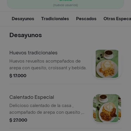
(nuevos usuarios)
Desayunos
Tradicionales
Pescados
Otras Especa
Desayunos
Huevos tradicionales
Huevos revueltos acompañados de
arepa con quesito, croissant y bebida.
$ 17.000
Calentado Especial
Delicioso calentado de la casa ,
acompañado de arepa con quesito ,
huevos revueltos , carne a elección y
$ 27.000
bebida .