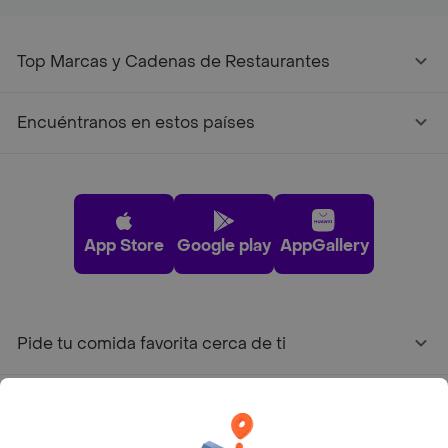
Top Marcas y Cadenas de Restaurantes
Encuéntranos en estos países
App Store
Google play
AppGallery
Pide tu comida favorita cerca de ti
Categorías