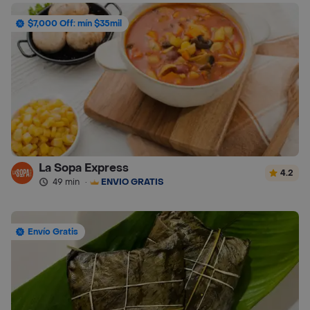
$7,000 Off: mín $35mil
La Sopa Express
4.2
49 min
·
ENVÍO GRATIS
Envío Gratis