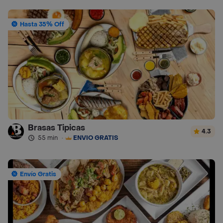
Hasta 35% Off
Brasas Tipicas
4.3
55 min
·
ENVÍO GRATIS
Envío Gratis