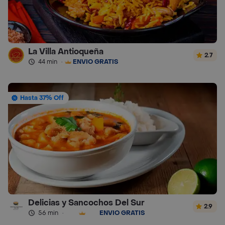
La Villa Antioqueña
2.7
44 min
·
ENVÍO GRATIS
Hasta 37% Off
Delicias y Sancochos Del Sur
2.9
56 min
·
ENVÍO GRATIS