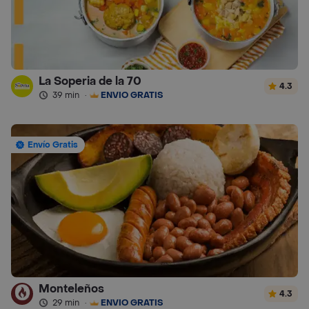
La Soperia de la 70
4.3
39 min
·
ENVÍO GRATIS
Envío Gratis
Monteleños
4.3
29 min
·
ENVÍO GRATIS