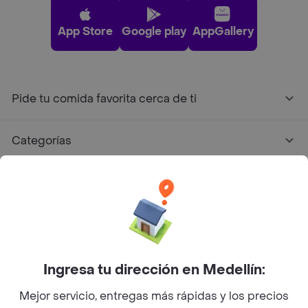
App Store
Google play
AppGallery
Pide tu comida favorita cerca de ti
Categorías
Únete a Rappi
Sobre Rappi
Facebook
Twitter
Instagram
Ingresa tu dirección en Medellín:
Mejor servicio, entregas más rápidas y los precios
©
2026
Rappi Inc. All rights reserved.