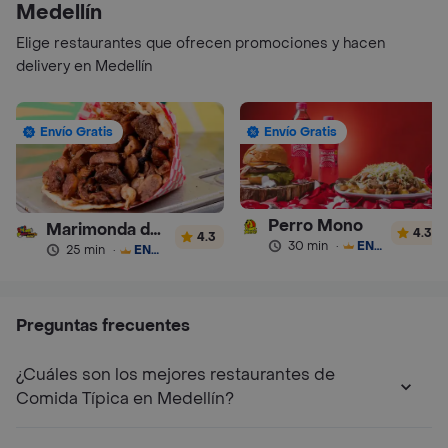
Medellín
Elige restaurantes que ofrecen promociones y hacen
delivery en Medellín
Envío Gratis
Envío Gratis
Perro Mono
Marimonda del Mono
4.3
4.3
30 min
·
ENVÍO GRATIS
25 min
·
ENVÍO GRATIS
Preguntas frecuentes
¿Cuáles son los mejores restaurantes de
Comida Típica en Medellín?