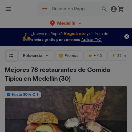
Medellín
Regístrate
¿Nuevo en Rappi?
y disfruta de
envíos gratis por semanas
Aplican TyC
Relevancia
Promos
+ 4.5
35 mins
Mejores 78 restaurantes de Comida
Típica en Medellín
(30)
Hasta 30% Off