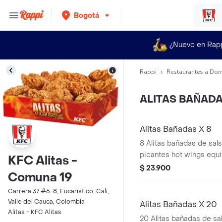
Bogotá
¿Nuevo en Rap
Rappi
Restaurantes a Dom
ALITAS BAÑAD
Alitas Bañadas X 8
8 Alitas bañadas de sals
picantes hot wings equi
KFC Alitas -
de ala)
$ 23.900
Comuna 19
Carrera 37 #6-8, Eucaristico, Cali,
Valle del Cauca, Colombia
Alitas Bañadas X 20
Alitas - KFC Alitas
20 Alitas bañadas de sal