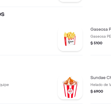
OS
Gaseosa 
Gaseosa PE
$ 5100
Sundae Ch
equipe
Helado de V
$ 6900