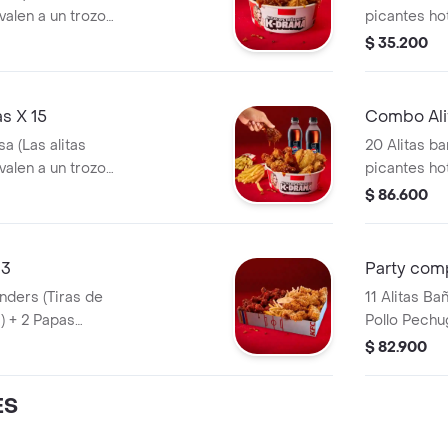
valen a un trozo
picantes ho
de ala) + 1
$ 35.200
s X 15
Combo Ali
a (Las alitas
20 Alitas ba
valen a un trozo
picantes ho
a + 2 Gaseosa Pet
de ala) + 3
$ 86.600
lts
 3
Party com
11 Alitas Ba
) + 2 Papas
Pollo Pechu
 de Salsa 100g
Pequeñas + 1 Balde de Salsa 100g + 1
$ 82.900
Gaseosa 1,5
ES