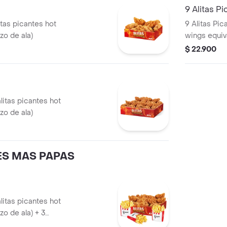
9 Alitas P
itas picantes hot
9 Alitas Pic
zo de ala)
wings equiva
$ 22.900
alitas picantes hot
zo de ala)
ES MAS PAPAS
alitas picantes hot
zo de ala) + 3