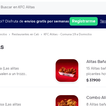
Registrarme
pi?
Disfruta de
envíos gratis por semanas
Tér
icilio
Restaurantes en Cali
KFC Alitas - Comuna 19 a Domicilio
AS
Alitas Bañ
a (Las alitas
15 Alitas ba
valen a un trozo
picantes ho
de ala)
$ 37.900
Combo Ali
sa (Las alitas
8 Alitas bañ