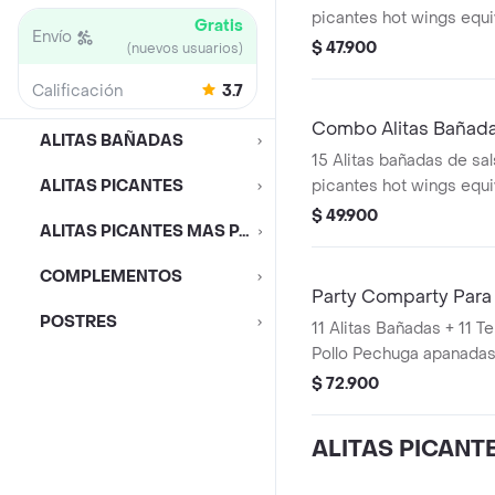
picantes hot wings equi
Gratis
Envío
de ala)
$ 47.900
(nuevos usuarios)
Calificación
3.7
Combo Alitas Bañada
ALITAS BAÑADAS
15 Alitas bañadas de sals
ALITAS PICANTES
picantes hot wings equi
de ala) + 2 Papa Pequeñ
$ 49.900
ALITAS PICANTES MAS PAPAS
COMPLEMENTOS
Party Comparty Para
POSTRES
11 Alitas Bañadas + 11 Tenders (Tiras de
Pollo Pechuga apanadas
Pequeñas + 1 Balde
$ 72.900
ALITAS PICANT