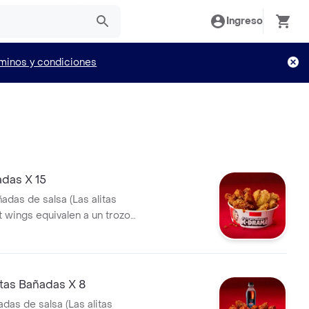
Ingreso
minos y condiciones
adas X 15
ñadas de salsa (Las alitas
t wings equivalen a un trozo
tas Bañadas X 8
adas de salsa (Las alitas