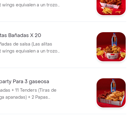
t wings equivalen a un trozo
 Papa Pequeña + 1 Gaseosa Pet
tas Bañadas X 20
ñadas de salsa (Las alitas
t wings equivalen a un trozo
 Papa Pequeña + 1 Gaseosa 1,5
party Para 3 gaseosa
ñadas + 11 Tenders (Tiras de
ga apanadas) + 2 Papas
 lts