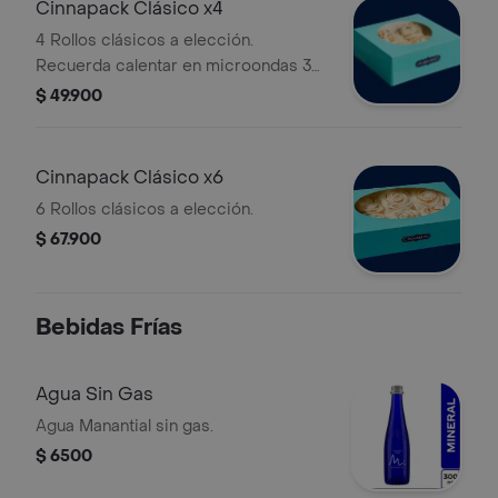
Cinnapack Clásico x4
4 Rollos clásicos a elección.
Recuerda calentar en microondas 30
s.
$ 49.900
Cinnapack Clásico x6
6 Rollos clásicos a elección.
$ 67.900
Bebidas Frías
Agua Sin Gas
Agua Manantial sin gas.
$ 6500