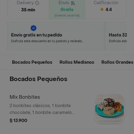
Delivery
Envío
Calificación
Gratis
4.4
35 min
(nuevos usuarios)
Envío gratis en tu pedido
Hasta 32% 
Disfruta este descuento en tu pedido y recíbelo
Disfruta este de
en minutos.
en minutos.
Bocados Pequeños
Rollos Medianos
Rollos Grandes
Bocados Pequeños
Mix Bonbites
2 bonbites clásicos, 1 bonbite
chocolate, 1 bonbite caramelo
pecanas.
$ 13.900