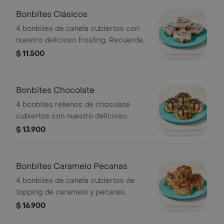
Bonbites Clásicos
4 bonbites de canela cubiertos con
nuestro delicioso frosting. Recuerda
calentar en microondas 10 s.
$ 11.500
Bonbites Chocolate
4 bonbites rellenos de chocolate
cubiertos con nuestro delicioso
frosting y salsa de chocolate.
$ 13.900
Recuerda calentar en microondas 10
s.
Bonbites Caramelo Pecanas
4 bonbites de canela cubiertos de
topping de caramelo y pecanas.
Recuerda calentar en microondas 10
$ 16.900
s.