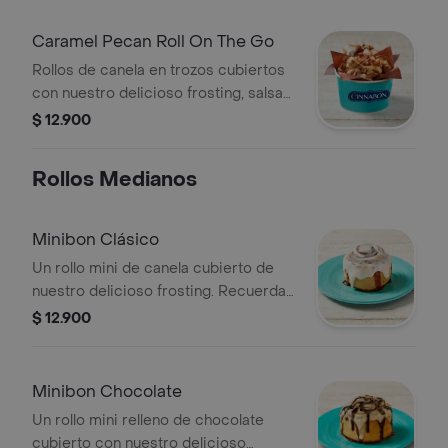
Caramel Pecan Roll On The Go
Rollos de canela en trozos cubiertos
con nuestro delicioso frosting, salsa
de caramelo y pecanas.
$ 12.900
Rollos Medianos
Minibon Clásico
Un rollo mini de canela cubierto de
nuestro delicioso frosting. Recuerda
calentar en microondas 20s.
$ 12.900
Minibon Chocolate
Un rollo mini relleno de chocolate
cubierto con nuestro delicioso