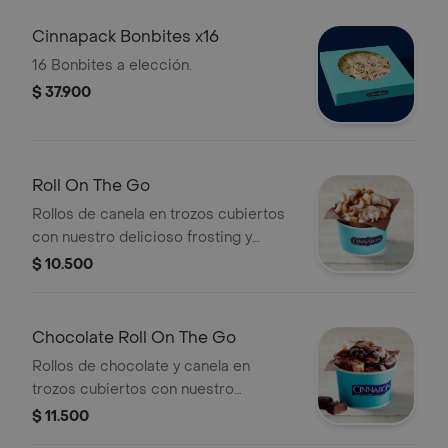
Cinnapack Bonbites x16
16 Bonbites a elección.
$ 37.900
Roll On The Go
Rollos de canela en trozos cubiertos
con nuestro delicioso frosting y
topping de caramelo. Recuerda
$ 10.500
calentar en microondas 20 s.
Chocolate Roll On The Go
Rollos de chocolate y canela en
trozos cubiertos con nuestro
delicioso frosting y salsa de
$ 11.500
chocolate.