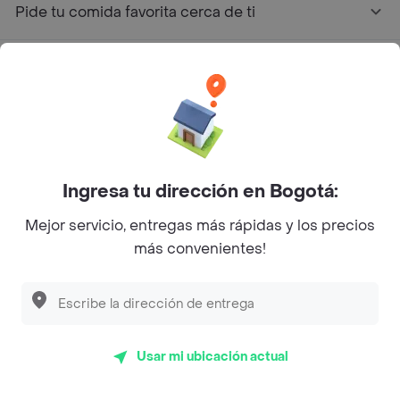
Pide tu comida favorita cerca de ti
Categorías
Únete a Rappi
Sobre Rappi
Ingresa tu dirección en Bogotá:
Mejor servicio, entregas más rápidas y los precios
Facebook
Twitter
Instagram
más convenientes!
©
2026
Rappi Inc. All rights reserved.
Usar mi ubicación actual
Rappi S.A.S. --- NIT 900.843.898-9 --- Calle 63 # 16A-02
Bogotá D.C. --- notificacionesrappi@rappi.com