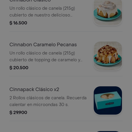
Un rollo clásico de canela (215g)
cubierto de nuestro delicioso
frosting. Recuerda calentar en
$ 16.500
microondas 30 s.
Cinnabon Caramelo Pecanas
Un rollo clásico de canela (215g)
cubierto de topping de caramelo y
pecanas. Recuerda calentar en
$ 20.500
microondas 30 s.
Cinnapack Clásico x2
2 Rollos clásicos de canela. Recuerda
calentar en microondas 30 s.
$ 29.900