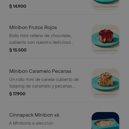
frosting y salsa de chocolate.
$ 14.900
Recuerda calentar en microondas 20
s.
Minibon Frutos Rojos
Rollo mini relleno de chocolate,
cubierto con nuestro delicioso
frosting y salsa de frutos rojos (la
$ 15.500
salsa viene aparte). Recuerda calentar
en microondas 20 s.
Minibon Caramelo Pecanas
Un rollo mini de canela cubierto de
topping de caramelo y pecanas.
Recuerda calentar en microondas 20
$ 17.900
s.
Cinnapack Minibon x6
6 Minibons a elección.