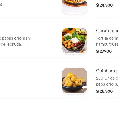
al.
$ 24.500
Condorito
papas criollas y
Tortilla de 
 de lechuga.
hamburguesa
queso cost
$ 27.900
Chicharro
250 Gr de c
papa criolla.
$ 28.500