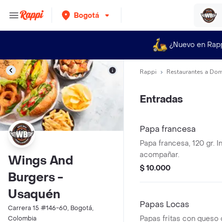
Bogotá
¿Nuevo en Rap
Rappi
Restaurantes a Dom
Entradas
Papa francesa
Papa francesa, 120 gr. I
acompañar.
Wings And
$ 10.000
Burgers -
Usaquén
Papas Locas
Carrera 15 #146-60, Bogotá,
Papas fritas con queso 
Colombia