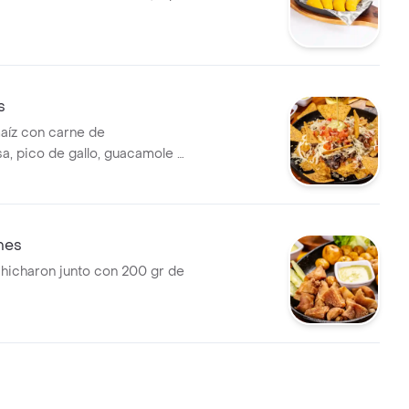
s
maíz con carne de
, pico de gallo, guacamole y
eño.
nes
hicharon junto con 200 gr de