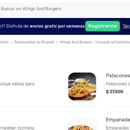
Registrarme
pi?
Disfruta de
envíos gratis por semanas
Tér
icilio
Restaurantes en Bogotá
Wings And Burgers - Usaquén a Domicilio
Patacone
ncluye salsas para
Patacones 
$ 27.500
Empanada
cheddar, tocineta
Empanadas 