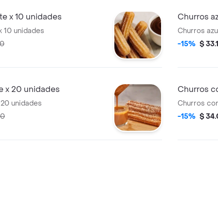
te x 10 unidades
Churros a
x 10 unidades
Churros azu
90
-15%
$ 33.
e x 20 unidades
Churros c
 20 unidades
Churros con
90
-15%
$ 34