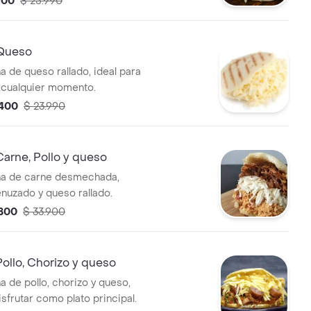
100
$ 25.990
Queso
a de queso rallado, ideal para
n cualquier momento.
.400
$ 23.990
arne, Pollo y queso
na de carne desmechada,
nuzado y queso rallado.
.800
$ 33.900
ollo, Chorizo y queso
a de pollo, chorizo y queso,
isfrutar como plato principal.