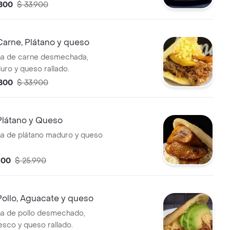
.800
$ 33.900
arne, Plátano y queso
na de carne desmechada,
uro y queso rallado.
.800
$ 33.900
Plátano y Queso
na de plátano maduro y queso
100
$ 25.990
ollo, Aguacate y queso
na de pollo desmechado,
esco y queso rallado.