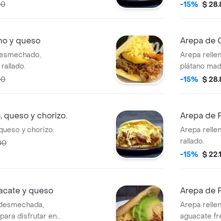
00
-15%
$ 28
ano y queso
Arepa de C
 desmechado,
Arepa relle
rallado.
plátano mad
00
-15%
$ 28
, queso y chorizo.
Arepa de 
queso y chorizo.
Arepa relle
rallado.
00
-15%
$ 22.
acate y queso
Arepa de P
 desmechada,
Arepa relle
para disfrutar en
aguacate fr