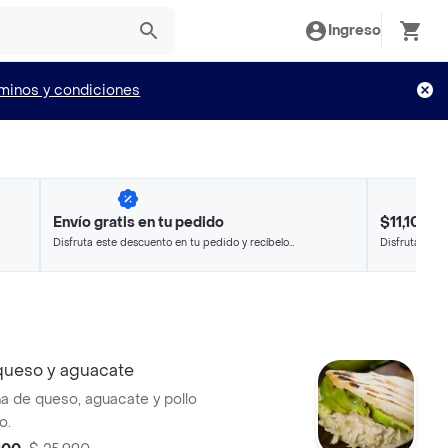
Ingreso
minos y condiciones
Envío gratis en tu pedido
$11,100 O
Disfruta este descuento en tu pedido y recíbelo
Disfruta este
en minutos.
en minutos.
queso y aguacate
na de queso, aguacate y pollo
o.