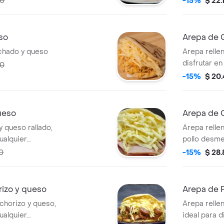
90
-15%
$ 22.
so
Arepa de 
chado y queso
Arepa rellen
disfrutar e
90
-15%
$ 20
ueso
Arepa de C
y queso rallado,
Arepa relle
cualquier
pollo desme
0
-15%
$ 28
rizo y queso
Arepa de P
 chorizo y queso,
Arepa rellen
cualquier
ideal para d