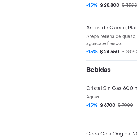
cualquier momento del d
-15%
$ 28.800
$ 33.9
Arepa de Queso, Plá
Arepa rellena de queso,
aguacate fresco.
-15%
$ 24.550
$ 28.9
Bebidas
Cristal Sin Gas 600 
Aguas
-15%
$ 6700
$ 7900
Coca Cola Original 