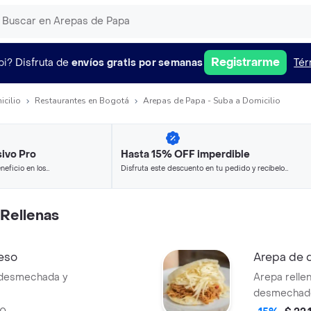
Registrarme
pi?
Disfruta de
envíos gratis por semanas
Tér
icilio
Restaurantes en Bogotá
Arepas de Papa - Suba a Domicilio
ivo Pro
Hasta 15% OFF imperdible
neficio en los
Disfruta este descuento en tu pedido y recíbelo
.
en minutos.
Rellenas
eso
Arepa de 
 desmechada y
Arepa relle
desmechad