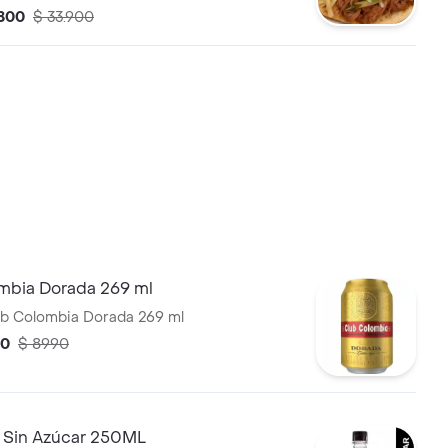
.800
$ 33.900
mbia Dorada 269 ml
ub Colombia Dorada 269 ml
50
$ 8990
 Sin Azúcar 250ML