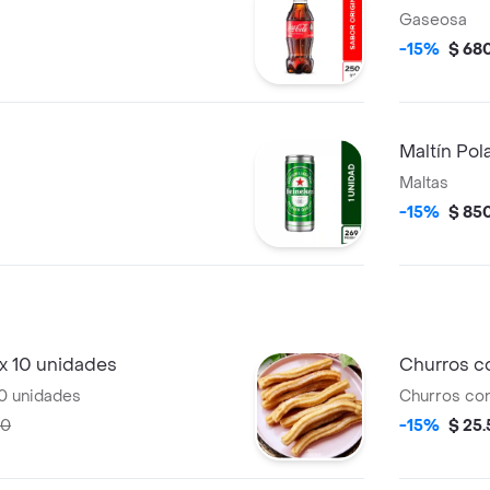
Gaseosa
-15%
$ 68
Maltín Pol
Maltas
-15%
$ 85
x 10 unidades
Churros c
0 unidades
Churros con
90
-15%
$ 25