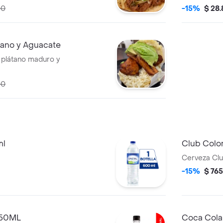
ía.
00
-15%
$ 28
tano y Aguacate
 plátano maduro y
00
ml
Club Colo
Cerveza Cl
-15%
$ 76
250ML
Coca Cola