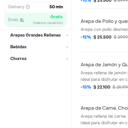
-15%
$ 25.500
$ 29.9
Delivery
50 min
Gratis
Envío
Arepa de Pollo y que
(nuevos usuarios)
Arepa con pollo desme
Arepas Grandes Rellenas
-15%
$ 25.500
$ 29.9
Bebidas
Churros
Arepa de Jamón y Q
Arepa rellena de jamón 
ideal para disfrutar en 
momento.
-15%
$ 22.100
$ 25.99
Arepa de Carne, Cho
Arepa rellena de carne,
ideal para disfrutar en 