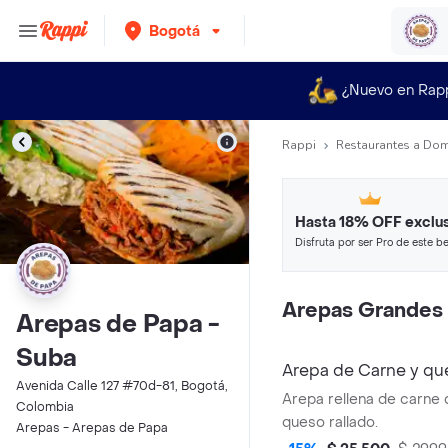
Bogotá
¿Nuevo en Rap
Rappi
Restaurantes a Dom
Hasta 18% OFF exclus
Disfruta por ser Pro de este be
restaurantes y tiendas más top
Arepas Grandes 
Arepas de Papa -
Suba
Arepa de Carne y qu
Avenida Calle 127 #70d-81, Bogotá,
Arepa rellena de carne
Colombia
queso rallado.
Arepas - Arepas de Papa