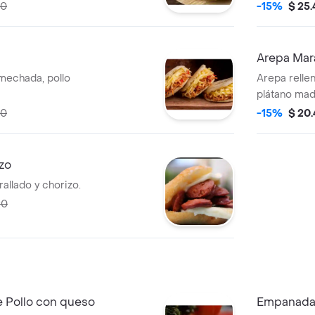
00
-15%
$ 25
Arepa Mar
mechada, pollo
Arepa relle
plátano madu
00
-15%
$ 20
zo
allado y chorizo.
90
 Pollo con queso
Empanada 