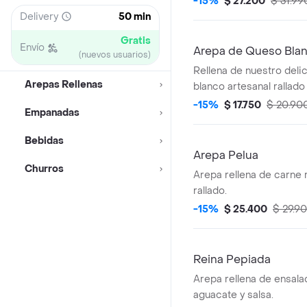
-15%
$ 27.200
$ 31.99
momento.
Delivery
50 min
Gratis
Envío
Arepa de Queso Bla
(nuevos usuarios)
Rellena de nuestro deli
Arepas Rellenas
blanco artesanal rallado 
-15%
$ 17.750
$ 20.90
Empanadas
Bebidas
Arepa Pelua
Churros
Arepa rellena de carne
rallado.
-15%
$ 25.400
$ 29.9
Reina Pepiada
Arepa rellena de ensalad
aguacate y salsa.