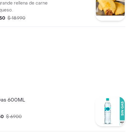
ande rellena de carne
queso.
150
$ 18.990
 Gas 600ML
50
$ 6900