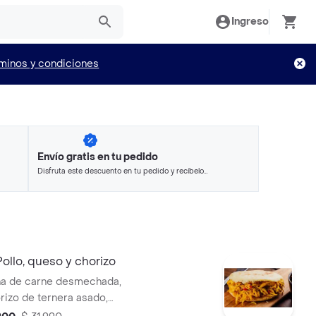
Ingreso
minos y condiciones
Envío gratis en tu pedido
Disfruta este descuento en tu pedido y recíbelo
en minutos.
ollo, queso y chorizo
na de carne desmechada,
rizo de ternera asado,
ente. Ideal para disfrutar en