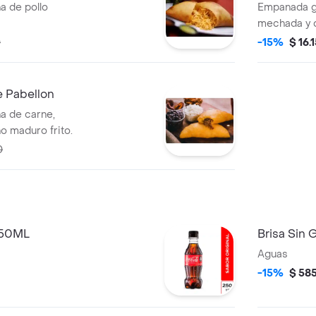
a de pollo
Empanada gr
mechada y 
0
-15%
$ 16.
 Pabellon
a de carne,
o maduro frito.
0
250ML
Brisa Sin
Aguas
-15%
$ 58