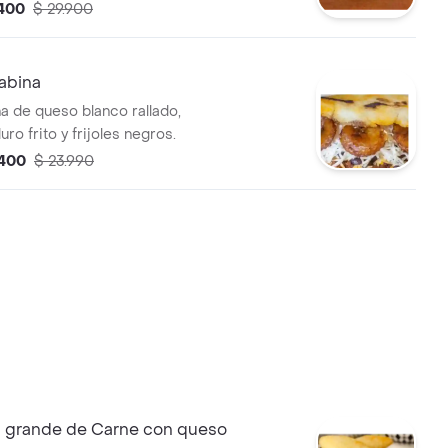
.400
$ 29.900
abina
na de queso blanco rallado,
ro frito y frijoles negros.
.400
$ 23.990
grande de Carne con queso