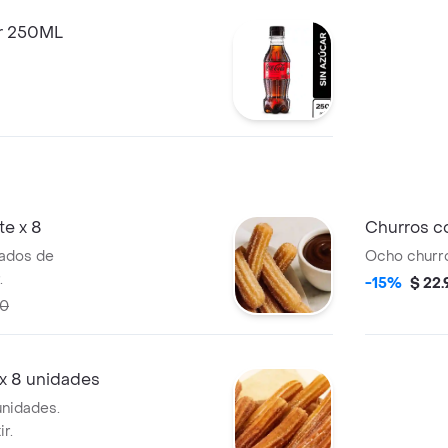
ar 250ML
te x 8
Churros c
ados de
Ocho churr
.
-15%
$ 22
90
x 8 unidades
unidades.
r.