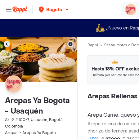
Bogotá
¿Nuevo en Rap
Rappi
Restaurantes a Dom
Hasta 18% OFF exclus
Disfruta por ser Pro de este be
restaurantes y tiendas más top
Arepas Rellenas
Arepas Ya Bogota
- Usaquén
Arepa Carne, queso y
Ak. 9 #100-7, Usaquén, Bogotá,
Arepa rellena de carne
Colombia
chorizo de ternera asad
Arepas - Arepas Ya Bogota
caliente. Ideal para disf