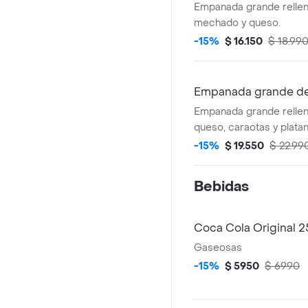
Empanada grande rellen
mechado y queso.
-15%
$ 16.150
$ 18.99
Empanada grande de
Empanada grande rellen
queso, caraotas y platan
-15%
$ 19.550
$ 22.99
Bebidas
Coca Cola Original 
Gaseosas
-15%
$ 5950
$ 6990