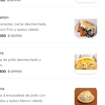
200
$ 31.990
momento.
ellón
caraotas, carne desmechada,
ro frito y queso rallado.
.050
$ 32.990
ra
na de pollo desmechado y
o.
.400
$ 29.900
ina
na d encasalada de pollo con
lsa y queso blanco rallado.