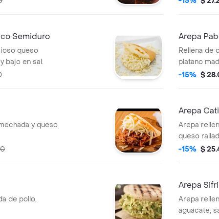
0
-15%
$ 27.
cualquier 
nco Semiduro
Arepa Pab
cioso queso
Rellena de 
y bajo en sal.
platano madu
0
-15%
$ 28
Arepa Cati
 mechada y queso
Arepa relle
queso rallad
00
-15%
$ 25
Arepa Sifr
a de pollo,
Arepa relle
aguacate, sa