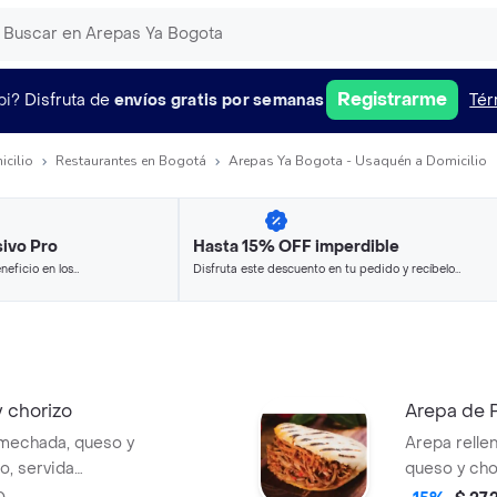
Registrarme
pi?
Disfruta de
envíos gratis por semanas
Tér
icilio
Restaurantes en Bogotá
Arepas Ya Bogota - Usaquén a Domicilio
ivo Pro
Hasta 15% OFF imperdible
neficio en los
Disfruta este descuento en tu pedido y recíbelo
.
en minutos.
 chorizo
Arepa de P
 mechada, queso y
Arepa relle
o, servida
queso y cho
rutar en cualquier
servida cali