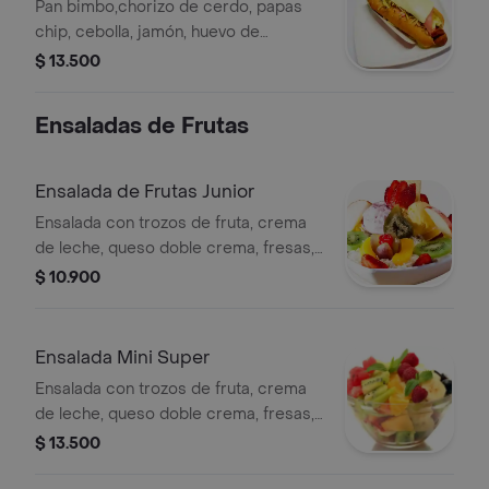
Pan bimbo,chorizo de cerdo, papas
chip, cebolla, jamón, huevo de
codorniz.
$ 13.500
Ensaladas de Frutas
Ensalada de Frutas Junior
Ensalada con trozos de fruta, crema
de leche, queso doble crema, fresas,
galleta y helado a elegir, tamaño junior.
$ 10.900
Ensalada Mini Super
Ensalada con trozos de fruta, crema
de leche, queso doble crema, fresas,
galleta y helado a elegir, tamaño mini.
$ 13.500