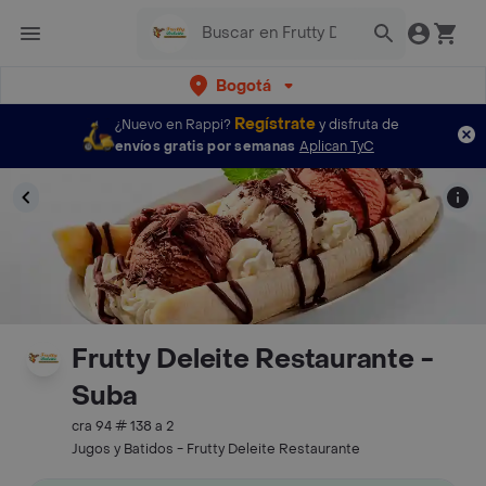
Bogotá
Regístrate
¿Nuevo en Rappi?
y disfruta de
envíos gratis por semanas
Aplican TyC
Frutty Deleite Restaurante -
Suba
cra 94 # 138 a 2
Jugos y Batidos - Frutty Deleite Restaurante