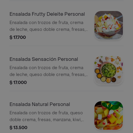
Ensalada Frutty Deleite Personal
Ensalada con trozos de fruta, crema
de leche, queso doble crema, fresas,
manzana, kiwi, durazno, galleta y
$ 17.700
helado doble a elegir.
Ensalada Sensación Personal
Ensalada con trozos de fruta, crema
de leche, queso doble crema, fresas,
manzana, kiwi, durazno, cereza, uva,
$ 17.000
galleta y helado doble a elegir.
Ensalada Natural Personal
Ensalada con trozos de fruta, queso
doble crema, fresas, manzana, kiwi,
durazno, cereza, uva y galleta.
$ 13.500