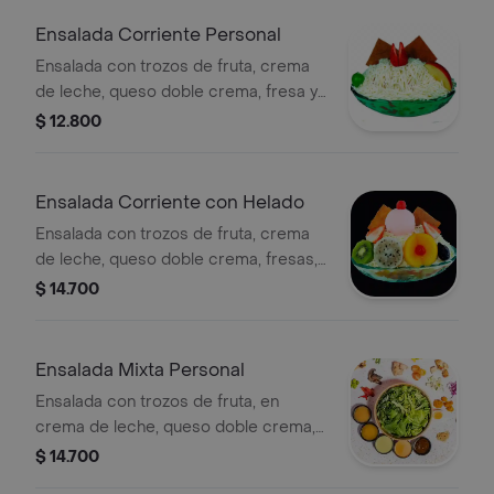
Ensalada Corriente Personal
Ensalada con trozos de fruta, crema
de leche, queso doble crema, fresa y
galleta.
$ 12.800
Ensalada Corriente con Helado
Ensalada con trozos de fruta, crema
de leche, queso doble crema, fresas,
galleta y helado a elegir.
$ 14.700
Ensalada Mixta Personal
Ensalada con trozos de fruta, en
crema de leche, queso doble crema,
fresas, galleta y helado a elegir.
$ 14.700