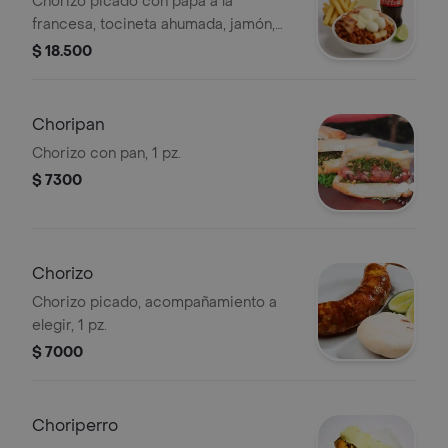
Chorizo picado con papa a la
francesa, tocineta ahumada, jamón,
queso, huevo de codorniz y limonada
$ 18.500
natural 14 oz o coca cola 250 ml.
Choripan
Chorizo con pan, 1 pz.
$ 7300
Chorizo
Chorizo picado, acompañamiento a
elegir, 1 pz.
$ 7000
Choriperro