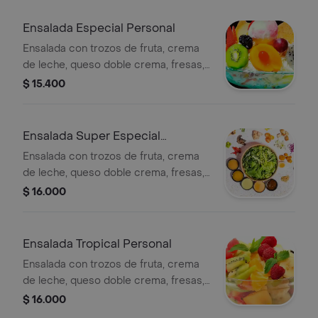
Ensalada Especial Personal
Ensalada con trozos de fruta, crema
de leche, queso doble crema, fresas,
manzana, galleta y helado a elegir.
$ 15.400
Ensalada Super Especial
Personal
Ensalada con trozos de fruta, crema
de leche, queso doble crema, fresas,
manzana, kiwi, galleta de helado a
$ 16.000
elegir.
Ensalada Tropical Personal
Ensalada con trozos de fruta, crema
de leche, queso doble crema, fresas,
manzana, kiwi, durazno, galleta y
$ 16.000
helado a elegir.