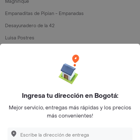
Magnifique
Empanaditas de Pipian - Empanadas
Desayunadero de la 42
Luisa Postres
Sopitas y Frijoladas
Subway
Top Marcas y Cadenas de Restaurantes
Ingresa tu dirección en Bogotá:
Encuéntranos en estos países
Mejor servicio, entregas más rápidas y los precios
más convenientes!