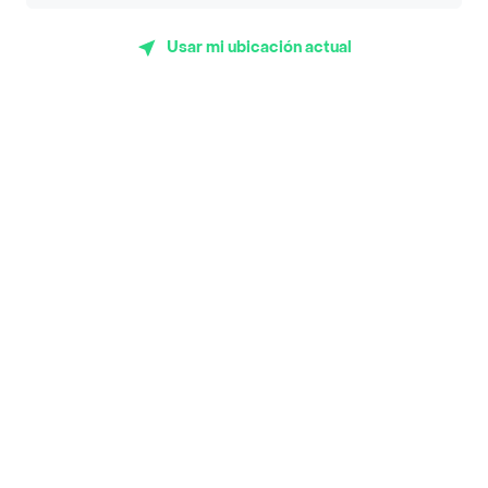
App Store
Google play
AppGallery
Usar mi ubicación actual
Pide tu comida favorita cerca de ti
Categorías
Únete a Rappi
Sobre Rappi
Facebook
Twitter
Instagram
©
2026
Rappi Inc. All rights reserved.