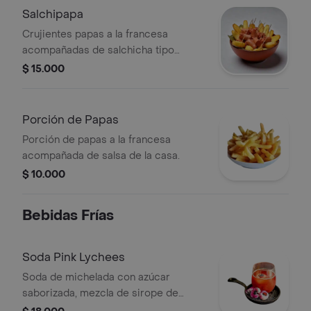
Salchipapa
Crujientes papas a la francesa
acompañadas de salchicha tipo
americana y salsa.
$ 15.000
Porción de Papas
Porción de papas a la francesa
acompañada de salsa de la casa.
$ 10.000
Bebidas Frías
Soda Pink Lychees
Soda de michelada con azúcar
saborizada, mezcla de sirope de
lychees y algodón de azúcar cósmico,