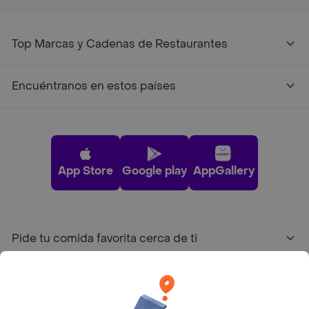
Top Marcas y Cadenas de Restaurantes
Encuéntranos en estos países
App Store
Google play
AppGallery
Pide tu comida favorita cerca de ti
Categorías