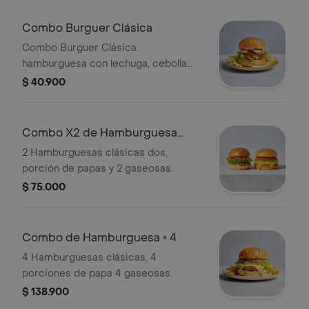
Combo Burguer Clásica
Combo Burguer Clásica:
hamburguesa con lechuga, cebolla
caramelizada, papas fritas y gaseosa.
$ 40.900
Combo X2 de Hamburguesa
Clasica
2 Hamburguesas clásicas dos,
porción de papas y 2 gaseosas.
$ 75.000
Combo de Hamburguesa × 4
4 Hamburguesas clásicas, 4
porciones de papa 4 gaseosas.
$ 138.900