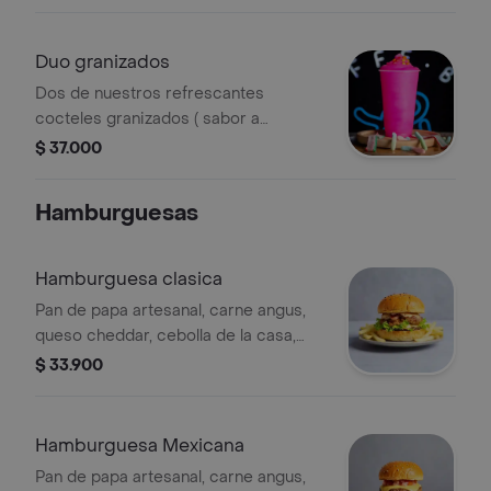
gaseosa.
Duo granizados
Dos de nuestros refrescantes
cocteles granizados ( sabor a
elección).
$ 37.000
Hamburguesas
Hamburguesa clasica
Pan de papa artesanal, carne angus,
queso cheddar, cebolla de la casa,
tocineta, lechuga, tomate y salsa de la
$ 33.900
casa.
Hamburguesa Mexicana
Pan de papa artesanal, carne angus,