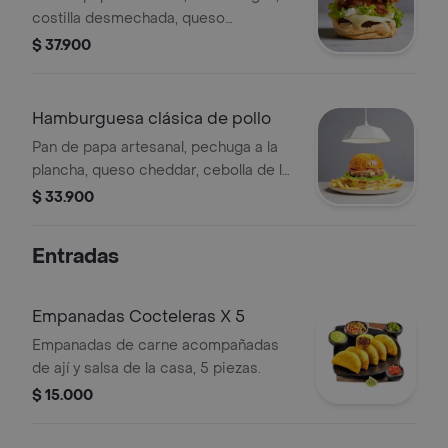
costilla desmechada, queso
philadelphia, queso mozzarella.
$ 37.900
tocineta, lechuga, tomate y salsa.
Hamburguesa clásica de pollo
Pan de papa artesanal, pechuga a la
plancha, queso cheddar, cebolla de la
casa, tocineta, lechuga, tomate y salsa
$ 33.900
de la casa.
Entradas
Empanadas Cocteleras X 5
Empanadas de carne acompañadas
de ají y salsa de la casa, 5 piezas.
$ 15.000