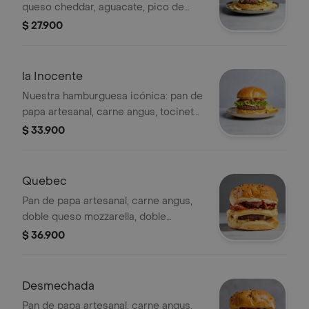
queso cheddar, aguacate, pico de
gallo especial y salsa mamba (picante
$ 27.900
suave).
la Inocente
Nuestra hamburguesa icónica: pan de
papa artesanal, carne angus, tocineta
en reducción de whiskey y panela.
$ 33.900
queso gouda ahumado, salsa de ajo,
lechuga, tomate y con nuestro el
ingrediente único a base de maní.
Quebec
Pan de papa artesanal, carne angus,
doble queso mozzarella, doble
tocineta en reduccion de miel de
$ 36.900
arce y naranja y una deliciosa mezcla
de philadelphia con uvchuvas.
Desmechada
Pan de papa artesanal, carne angus,