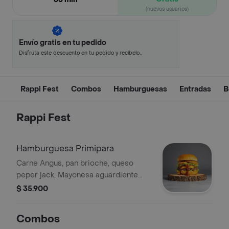
(nuevos usuarios)
Envío gratis en tu pedido
Disfruta este descuento en tu pedido y recíbelo
en minutos.
Rappi Fest
Combos
Hamburguesas
Entradas
B
Rappi Fest
Hamburguesa Primipara
Carne Angus, pan brioche, queso
peper jack, Mayonesa aguardiente
amarillo y café, aros de cebolla
$ 35.900
apanados en panko, mermelada de
tocineta de maracuyá
Combos