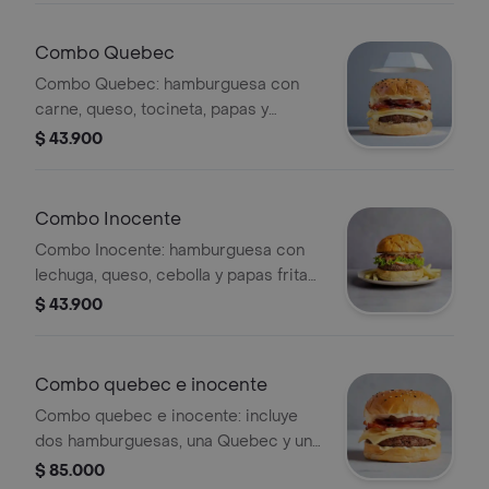
Combo Quebec
Combo Quebec: hamburguesa con
carne, queso, tocineta, papas y
gaseosa.
$ 43.900
Combo Inocente
Combo Inocente: hamburguesa con
lechuga, queso, cebolla y papas fritas,
acompañada de gaseosa.
$ 43.900
Combo quebec e inocente
Combo quebec e inocente: incluye
dos hamburguesas, una Quebec y una
Inocente, acompañadas de papas y
$ 85.000