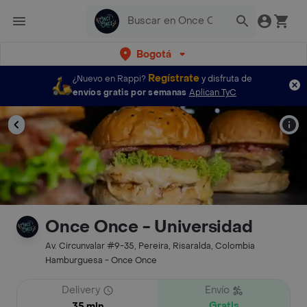
Bogotá
Regístrate
¿Nuevo en Rappi?
y disfruta de
envíos gratis por semanas
Aplican TyC
Once Once - Universidad
Av. Circunvalar #9-35, Pereira, Risaralda, Colombia
Hamburguesa - Once Once
Delivery
Envío
Gratis
35 min