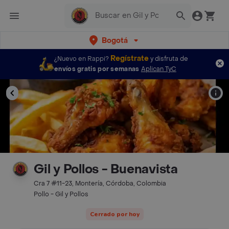
Bogotá
Regístrate
¿Nuevo en Rappi?
y disfruta de
envíos gratis por semanas
Aplican TyC
Gil y Pollos - Buenavista
Cra 7 #11-23, Montería, Córdoba, Colombia
Pollo - Gil y Pollos
Cerrado por hoy