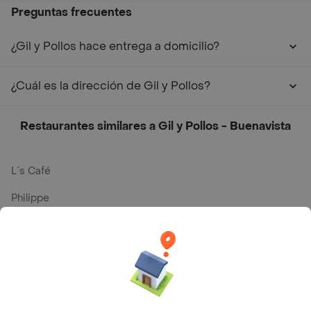
Preguntas frecuentes
¿Gil y Pollos hace entrega a domicilio?
¿Cuál es la dirección de Gil y Pollos?
Restaurantes similares a Gil y Pollos - Buenavista
L´s Café
Philippe
Baskin Robbins
La Cesta
Mercari - Postres
Myriam Camhi Co