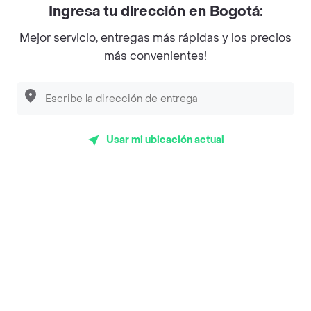
Ingresa tu dirección en Bogotá:
Magnifique
Mejor servicio, entregas más rápidas y los precios
Empanaditas de Pipian - Empanadas
más convenientes!
Desayunadero de la 42
Luisa Postres
Sopitas y Frijoladas
Usar mi ubicación actual
Subway
Top Marcas y Cadenas de Restaurantes
Encuéntranos en estos países