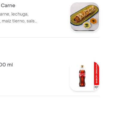
 Carne
rne, lechuga,
, maíz tierno, salsa
400 ml