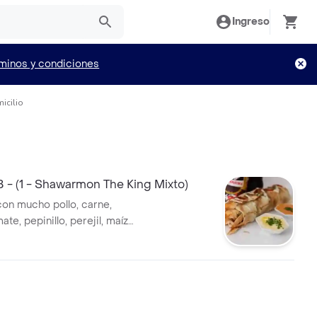
Ingreso
minos y condiciones
icilio
- (1 - Shawarmon The King Mixto)
n mucho pollo, carne,
ate, pepinillo, perejil, maíz
árabe, salsa de ajo y coca cola