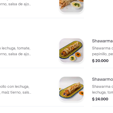
ierno, salsa de ajo,
riginal 400 ml.
Shawarma 
lechuga, tomate,
Shawarma de
ierno, salsa de ajo
pepinillo, pe
y pan árabe.
$ 20.000
Shawarmon
llo con lechuga,
Shawarma co
, maíz tierno, salsa
lechuga, tom
tierno, sals
$ 24.000