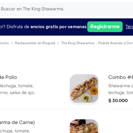
Registrarme
pi?
Disfruta de
envíos gratis por semanas
Tér
icilio
Restaurantes en Bogotá
The King Shawarma. - Puente Aranda a Dom
e Pollo
Combo #8 
lechuga, tomate,
Shawarma co
ierno, salsa de ajo,
lechuga, tom
riginal 400 ml.
tierno, pan 
$ 30.000
500 ml.
arma de Carne)
chuga, tomate,