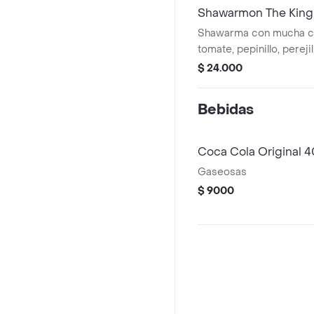
Shawarmon The King
Shawarma con mucha ca
tomate, pepinillo, perejil
de ajo y pan árabe.
$ 24.000
Bebidas
Coca Cola Original 
Gaseosas
$ 9000