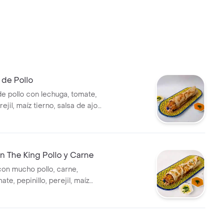
de Pollo
 pollo con lechuga, tomate,
rejil, maíz tierno, salsa de ajo
 The King Pollo y Carne
n mucho pollo, carne,
ate, pepinillo, perejil, maíz
a de ajo y pan árabe.