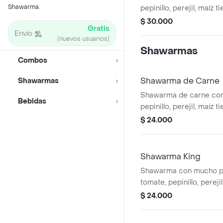
Shawarma.
pepinillo, perejil, maíz t
pan árabe y Coca-Cola O
$ 30.000
Gratis
Envío
(nuevos usuarios)
Shawarmas
Combos
Shawarma de Carne
Shawarmas
Shawarma de carne con 
Bebidas
pepinillo, perejil, maíz t
y pan árabe.
$ 24.000
Shawarma King
Shawarma con mucho po
tomate, pepinillo, perejil
de ajo y pan árabe.
$ 24.000