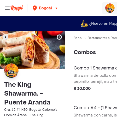
Bogotá
¿Nuevo en Rap
Rappi
Restaurantes a Dom
Combos
Combo 1 Shawarma d
Shawarma de pollo con 
pepinillo, perejil, maíz t
The King
pan árabe y Coca-Cola O
$ 30.000
Shawarma. -
Puente Aranda
Combo #4 - (1 Shaw
Cra. 62 #11-50, Bogotá, Colombia
Shawarma con carne, le
Comida Árabe - The King