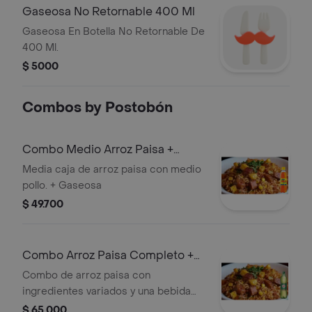
Gaseosa No Retornable 400 Ml
Gaseosa En Botella No Retornable De
400 Ml.
$ 5000
Combos by Postobón
Combo Medio Arroz Paisa +
Colombiana 350 ml
Media caja de arroz paisa con medio
pollo. + Gaseosa
$ 49.700
Combo Arroz Paisa Completo +
Canada Dry Ginger 1.5L
Combo de arroz paisa con
ingredientes variados y una bebida
Canada Dry Ginger de 1.5L.
$ 65.000