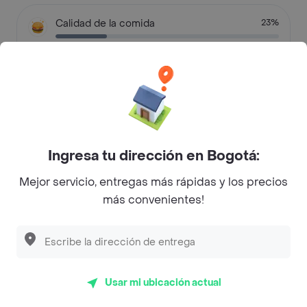
Calidad de la comida
23%
Justo lo que pedí
19%
Pésima calidad
11%
Buena presentación
7%
Faltaron algunos items
6%
Ingresa tu dirección en Bogotá:
Tal como lo pedí
6%
Mejor servicio, entregas más rápidas y los precios
más convenientes!
Mala presentación
4%
La calidad de los ingredientes
4%
Falto un item
3%
Usar mi ubicación actual
Mala calidad
3%