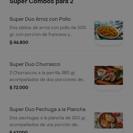
Super Combos para 2
Super Duo Arroz con Pollo
Dos platos de arroz con pollo de 500
gr, con porción de francesa y
ensalada (tomate, cebolla, lechuga).
$ 46.800
mas una gaseosa pepsi 1.5lt.
Super Duo Churrasco
2 Churrascos a la parrilla 380 gr,
acompañados de dos porciones de
francesa y ensalada(tomate, cebolla,
$ 72.000
lechuga). con una gaseosa pepsi 1.5lt .
Super Duo Pechuga a la Plancha
Dos pechugas a la plancha de 350 gr,
acompañados de una porción de
francesa cada una, una porción de
$ 67.000