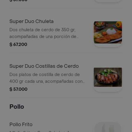
arroz cada una, y ensalada (tomate,
cebolla, lechuga). con una gaseosa
pepsi 1.5lt.
Super Duo Chuleta
Dos chuleta de cerdo de 350 gr,
acompañadas de una porción de
francesa casa una, una porción de
$ 67.200
arroz cada, ensalada (tomate, cebolla,
lechuga). con gaseosa pepsi 1.5lt.
Super Duo Costillas de Cerdo
Dos platos de costilla de cerdo de
400 gr cada una, acompañadas con
una porción de francesa cada una,
$ 57.000
una porción de arroz cada una y
ensalada(tomate, cebolla, lechuga).
Pollo
con una gaseosa pepsi 1.5lt.
Pollo Frito