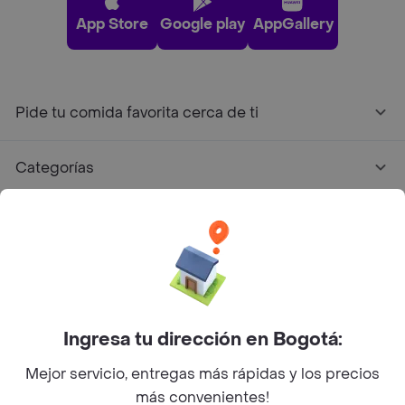
App Store
Google play
AppGallery
Pide tu comida favorita cerca de ti
Categorías
Únete a Rappi
Sobre Rappi
Facebook
Twitter
Instagram
Ingresa tu dirección en Bogotá:
Mejor servicio, entregas más rápidas y los precios
©
2026
Rappi Inc. All rights reserved.
más convenientes!