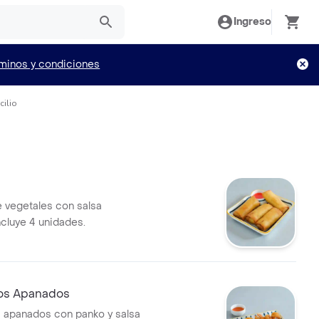
Ingreso
minos y condiciones
ilio
e vegetales con salsa
ncluye 4 unidades.
os Apanados
 apanados con panko y salsa