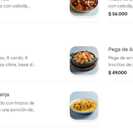
s con cebolla,
con cebolla,
l wok, acompañado
acompañado
$ 56.000
fan mixto. para
mixto. para
nas.
Pega de Ar
es, 4 cerdo, 4
Pega de arr
alsa china, base de
trocitos de 
langostinos, 2
tomate.
$ 49.000
rción de arroz con
o, camarón, raíz
, para compartir.
anja
do con trozos de
 una porción de
hado, cerdo,
tilla de huevo.