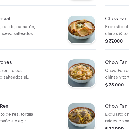
, pollo, cerdo,
frito, perso
 de huevo salteados
evos de codorniz.
ecial
Chow Fan 
personas.
o, cerdo, camarón,
Exquisito ch
de huevo salteados
chinas & tor
r va acompañado
wok. para c
$ 37.000
2 rodajas de
. para compartir
 personal va
rones
Chow Fan 
de codorniz, 1
rón, raíces
Chow Fan c
oll.
vo salteados al
chinas y tor
. 4 personas.
Tamaño perso
$ 35.000
 Res
Chow Fan 
o de res, tortilla
Exquisito c
amaño a elegir.
raíces china
amiliar max. 4
acompañado
$ 32.000