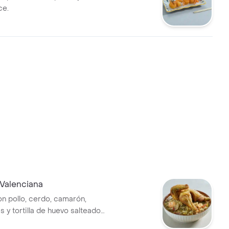
ce.
Valenciana
n pollo, cerdo, camarón,
s y tortilla de huevo salteados
año familiar con medio pollo