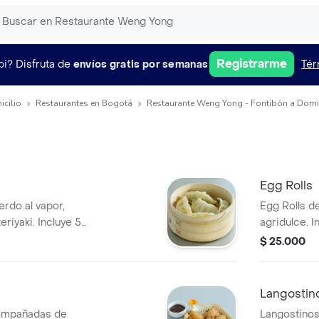
Registrarme
pi?
Disfruta de
envíos gratis por semanas
Tér
icilio
Restaurantes en Bogotá
Restaurante Weng Yong - Fontibón a Domic
Egg Rolls
rdo al vapor,
Egg Rolls d
riyaki. Incluye 5
agridulce. I
$ 25.000
Langostin
acompañadas de
Langostinos