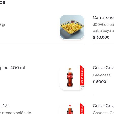
os
Camarone
 gr.
300G de cam
salsa soya a
$ 30.000
ginal 400 ml
Coca-Cola
Gaseosas.
$ 6000
1.5 l
Coca-Cola 
n presentación de
Gaseosa Coc