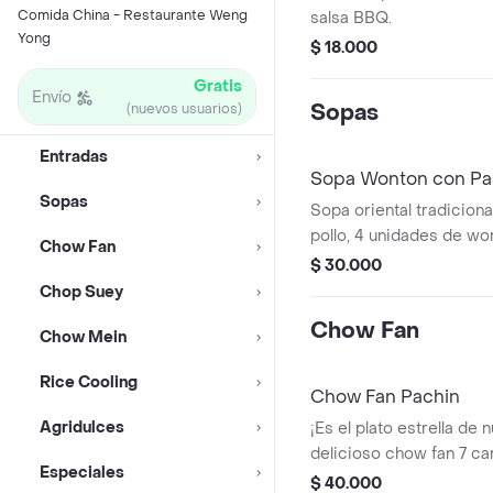
Comida China - Restaurante Weng
salsa BBQ.
Yong
$ 18.000
Gratis
Envío
Sopas
(nuevos usuarios)
Entradas
Sopa Wonton con Pa
Sopas
Sopa oriental tradicion
pollo, 4 unidades de wo
Chow Fan
pollo, camarón, lechuga,
$ 30.000
ajonjolí y pasta.
Chop Suey
Chow Fan
Chow Mein
Rice Cooling
Chow Fan Pachin
Agridulces
¡Es el plato estrella de 
delicioso chow fan 7 ca
Especiales
langostinos, calamares,
$ 40.000