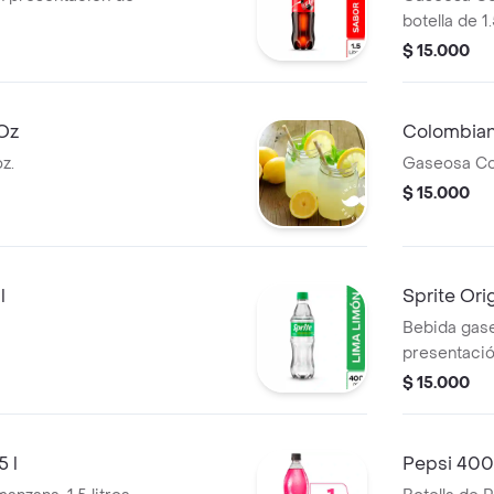
botella de 1.
$ 15.000
 Oz
Colombiana
z.
Gaseosa Col
$ 15.000
l
Sprite Orig
Bebida gase
presentación
$ 15.000
 l
Pepsi 400