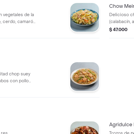
Chow Mein
 vegetales de la
Delicioso c
, cerdo, camarón,
(calabacín, 
tamaño a elegir.
pollo, cerd
$ 47.000
tamaño fami
huevos de c
ala y 1 egg ro
itad chop suey
mbos con pollo
marón y tamaño a
Agridulce 
 res,
Trozos de p