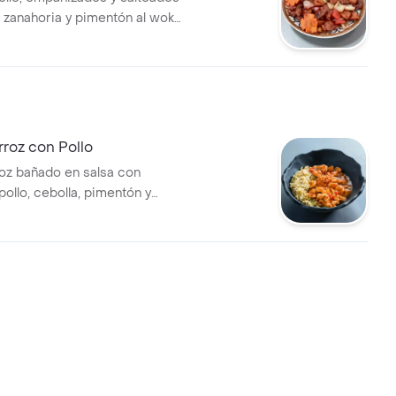
 zanahoria y pimentón al wok,
 de una porción de chow fan
 compartir max. 2 personas.
roz con Pollo
oz bañado en salsa con
pollo, cebolla, pimentón y