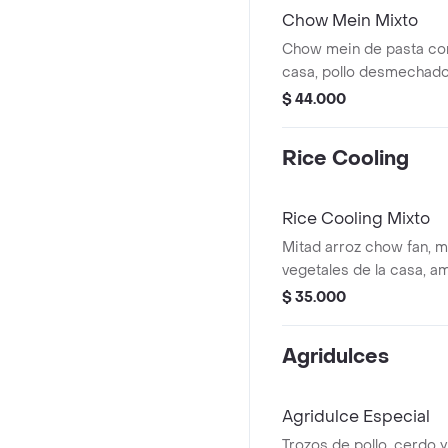
Chow Mein Mixto
Chow mein de pasta con
casa, pollo desmechado
3 huevos de codorniz y 
$ 44.000
Rice Cooling
Rice Cooling Mixto
Mitad arroz chow fan, m
vegetales de la casa, a
desmechado, cerdo, ca
$ 35.000
elegir.
Agridulces
Agridulce Especial
Trozos de pollo, cerdo y