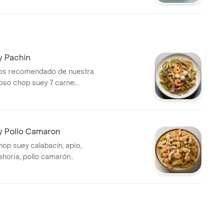
liar va acompañado de 3
ra compartir max.
 Pachin
los recomendado de nuestra
 chop suey 7 carne;
 calamar, pescado, camarón,
, pollo, cerdo, raiz chinas &
 huevo. acompañado de huevos
. para compartir max. 4
 Pollo Camaron
hop suey calabacín, apio,
l wok. para compartir max. 4