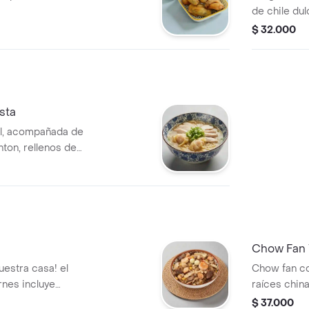
de chile dul
$ 32.000
sta
al, acompañada de
nton, rellenos de
 salsa soya,
Chow Fan 
nuestra casa! el
Chow fan co
rnes incluye
raíces china
 pescado,
al wok. Tam
$ 37.000