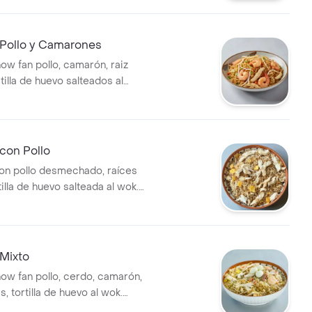
nal con un cuarto.
Pollo y Camarones
ow fan pollo, camarón, raiz
tilla de huevo salteados al
ompartir max. 4 personas.
con Pollo
on pollo desmechado, raíces
tilla de huevo salteada al wok.
nal para 2, familiar para 4.
Mixto
how fan pollo, cerdo, camarón,
s, tortilla de huevo al wok.
 de huevo de codorniz.