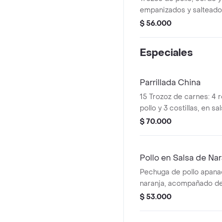
empanizados y salteado
zanahoria y pimentón a
$ 56.000
de una porción de chow 
compartir max. 2 perso
Especiales
Parrillada China
15 Trozoz de carnes: 4 r
pollo y 3 costillas, en s
vegetales de la casa, 2 
$ 70.000
huevos de codorniz, po
pollo desmechado, cerd
china y tortilla de huevo
Pollo en Salsa de Nar
Pechuga de pollo apana
naranja, acompañado de
arroz con pollo desmec
$ 53.000
camarón, raíz china y tor