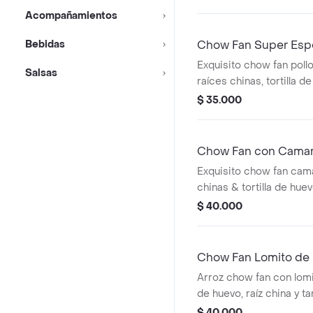
camarones, carne de res
Acompañamientos
raíces chinas y tortilla
al wok, servidos con hu
Bebidas
Chow Fan Super Esp
para compartir max. 4 
Exquisito chow fan poll
Salsas
raíces chinas, tortilla 
al wok. tamaño familia
$ 35.000
de huevos de codorniz, 
carne, 1 ala y 1 egg roll
max. 4 personas.tamaño
Chow Fan con Cama
acompañado de huevos 
Exquisito chow fan cama
rodaja de carne y 1 egg r
chinas & tortilla de hue
wok. para compartir max
$ 40.000
Chow Fan Lomito de
Arroz chow fan con lomit
de huevo, raíz china y t
para compartir tamaño f
$ 40.000