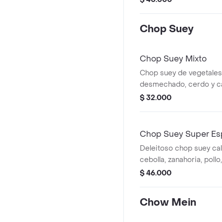
personas.tamaño person
personas.
Chop Suey
Chop Suey Mixto
Chop suey de vegetales
desmechado, cerdo y c
elegir.
$ 32.000
Chop Suey Super Es
Deleitoso chop suey cal
cebolla, zanahoria, poll
camarón salteados al w
$ 46.000
familiar va acompañado
codorniz, 2 rodajas de c
Chow Mein
roll.