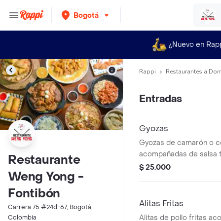
Bogotá
¿Nuevo en Rap
Rappi
Restaurantes a Dom
Entradas
Gyozas
Gyozas de camarón o ce
acompañadas de salsa te
Restaurante
unidades.
$ 25.000
Weng Yong -
Fontibón
Alitas Fritas
Carrera 75 #24d-67, Bogotá,
Alitas de pollo fritas 
Colombia