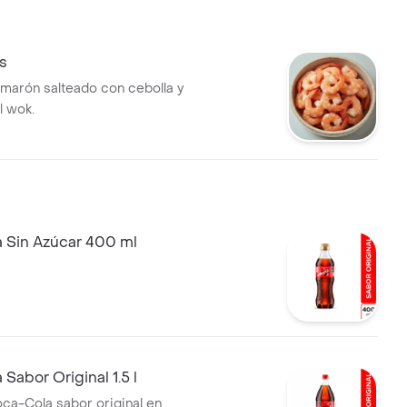
s
arón salteado con cebolla y
l wok.
 Sin Azúcar 400 ml
Sabor Original 1.5 l
a-Cola sabor original en