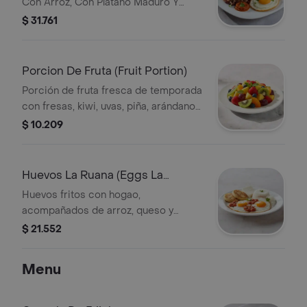
Con Arroz, Con Platano Maduro Y
Hogao. Huevos De Finca Y Arepa
$ 31.761
Gordita De Sal.Bean Or Lentil
Calentado, Or Blood Sausage With
Rice, Served With Ripe Plantain And
Porcion De Fruta (Fruit Portion)
Hogao. Free-Range Eggs And A Thick
Porción de fruta fresca de temporada
Corn Arepa.
con fresas, kiwi, uvas, piña, arándanos
y naranja.
$ 10.209
Huevos La Ruana (Eggs La
Rauana)
Huevos fritos con hogao,
acompañados de arroz, queso y
arepas.
$ 21.552
Menu