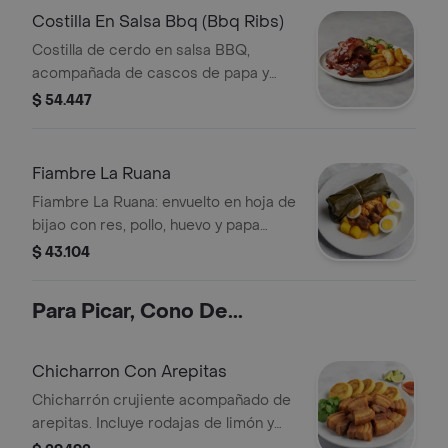
Costilla En Salsa Bbq (Bbq Ribs)
Costilla de cerdo en salsa BBQ,
acompañada de cascos de papa y
ensalada. Porción de 400g.
$ 54.447
Fiambre La Ruana
Fiambre La Ruana: envuelto en hoja de
bijao con res, pollo, huevo y papa
sudada.
$ 43.104
Para Picar, Cono De...
Chicharron Con Arepitas
Chicharrón crujiente acompañado de
arepitas. Incluye rodajas de limón y
salsa para realzar el sabor.