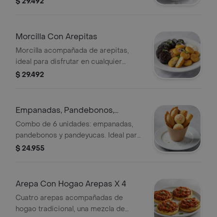
$ 29.492
Morcilla Con Arepitas
Morcilla acompañada de arepitas,
ideal para disfrutar en cualquier
momento.
$ 29.492
Empanadas, Pandebonos,
Pandeyucas X 6 Und
Combo de 6 unidades: empanadas,
pandebonos y pandeyucas. Ideal para
compartir.
$ 24.955
Arepa Con Hogao Arepas X 4
Cuatro arepas acompañadas de
hogao tradicional, una mezcla de