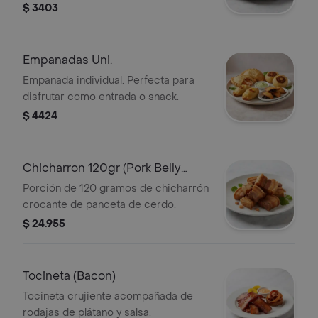
aguacate y queso. Incluye
$ 3403
acompañamiento de plátano y salsa.
Empanadas Uni.
Empanada individual. Perfecta para
disfrutar como entrada o snack.
$ 4424
Chicharron 120gr (Pork Belly
120gr)
Porción de 120 gramos de chicharrón
crocante de panceta de cerdo.
$ 24.955
Tocineta (Bacon)
Tocineta crujiente acompañada de
rodajas de plátano y salsa.