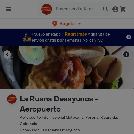
Bogotá
Regístrate
¿Nuevo en Rappi?
y disfruta de
envíos gratis por semanas
Aplican TyC
La Ruana Desayunos -
Aeropuerto
Aeropuerto Internacional Matecaña, Pereira, Risaralda,
Colombia
Desayunos - La Ruana Desayunos