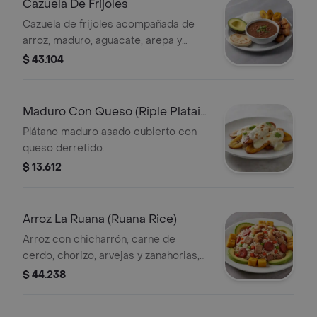
Cazuela De Frijoles
Cazuela de frijoles acompañada de
arroz, maduro, aguacate, arepa y
chicharrón.
$ 43.104
Maduro Con Queso (Riple Platain
With Cheese)
Plátano maduro asado cubierto con
queso derretido.
$ 13.612
Arroz La Ruana (Ruana Rice)
Arroz con chicharrón, carne de
cerdo, chorizo, arvejas y zanahorias,
acompañado de maduro y aguacate.
$ 44.238