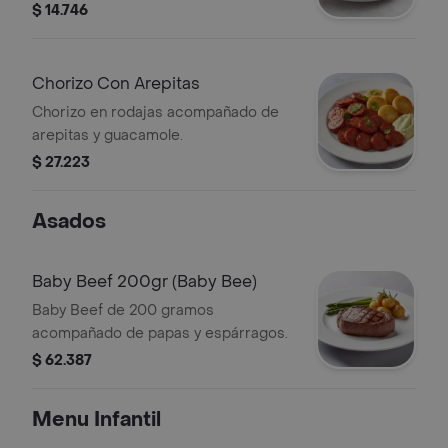
tomate y cebolla.
$ 14.746
Chorizo Con Arepitas
Chorizo en rodajas acompañado de
arepitas y guacamole.
$ 27.223
Asados
Baby Beef 200gr (Baby Bee)
Baby Beef de 200 gramos
acompañado de papas y espárragos.
$ 62.387
Menu Infantil