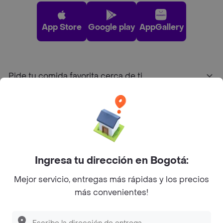
App Store
Google play
AppGallery
Pide tu comida favorita cerca de ti
Categorías
Únete a Rappi
Ingresa tu dirección en Bogotá:
Sobre Rappi
Mejor servicio, entregas más rápidas y los precios
más convenientes!
Facebook
Twitter
Instagram
©
2026
Rappi Inc. All rights reserved.