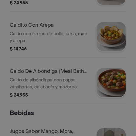
cualquier momento.
$ 24.955
Caldito Con Arepa
Caldo con trozos de pollo, papa, maíz
y arepa.
$ 14.746
Caldo De Albondiga (Meal Bath
Broth)
Caldo de albóndigas con papas,
zanahorias, calabacín y mazorca.
$ 24.955
Bebidas
Jugos Sabor Mango, Mora,