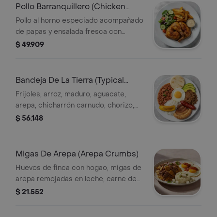
Pollo Barranquillero (Chicken
From Barranquilla)
Pollo al horno especiado acompañado
de papas y ensalada fresca con
pepino, tomate y cebolla. Incluye
$ 49.909
salsa.
Bandeja De La Tierra (Typical
Meal From Pereira)
Frijoles, arroz, maduro, aguacate,
arepa, chicharrón carnudo, chorizo,
carne molida y huevo en cacerola.
$ 56.148
Migas De Arepa (Arepa Crumbs)
Huevos de finca con hogao, migas de
arepa remojadas en leche, carne de
res y daditos de queso blanco.
$ 21.552