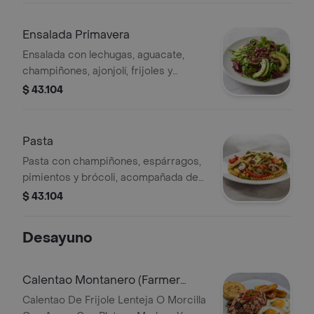
Ensalada Primavera
Ensalada con lechugas, aguacate,
champiñones, ajonjolí, frijoles y
lentejas.
$ 43.104
Pasta
Pasta con champiñones, espárragos,
pimientos y brócoli, acompañada de
mantequilla.
$ 43.104
Desayuno
Calentao Montanero (Farmer
Reheated Breackfast)
Calentao De Frijole Lenteja O Morcilla