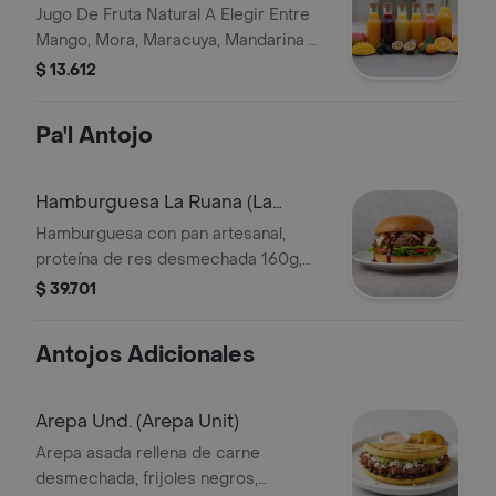
Maracuya, Mandarina, Naranja
Jugo De Fruta Natural A Elegir Entre
Mango, Mora, Maracuya, Mandarina O
Naranja.
$ 13.612
Pa'l Antojo
Hamburguesa La Ruana (La
Ruana Burguer)
Hamburguesa con pan artesanal,
proteína de res desmechada 160g,
queso, lechuga, tomate, aguacate y
$ 39.701
salsa BBQ.
Antojos Adicionales
Arepa Und. (Arepa Unit)
Arepa asada rellena de carne
desmechada, frijoles negros,