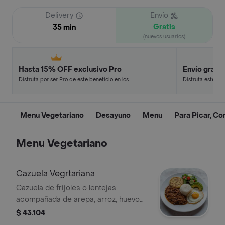
Delivery
Envío
Gratis
35 min
(nuevos usuarios)
Hasta 15% OFF exclusivo Pro
Envío gratis
Disfruta por ser Pro de este beneficio en los
Disfruta este de
restaurantes y tiendas más top.
en minutos.
Menu Vegetariano
Desayuno
Menu
Para Picar, Con
Menu Vegetariano
Cazuela Vegrtariana
Cazuela de frijoles o lentejas
acompañada de arepa, arroz, huevo
frito, aguacate y ensalada del día.
$ 43.104