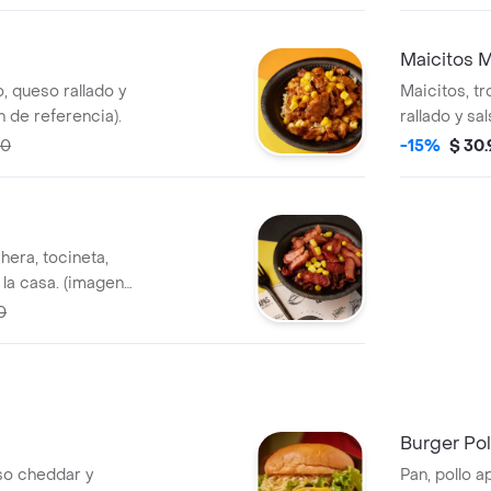
Maicitos M
o, queso rallado y
Maicitos, tr
n de referencia).
rallado y sa
referencia).
00
-15%
$ 30
hera, tocineta,
 la casa. (imagen
0
Burger Pol
so cheddar y
Pan, pollo 