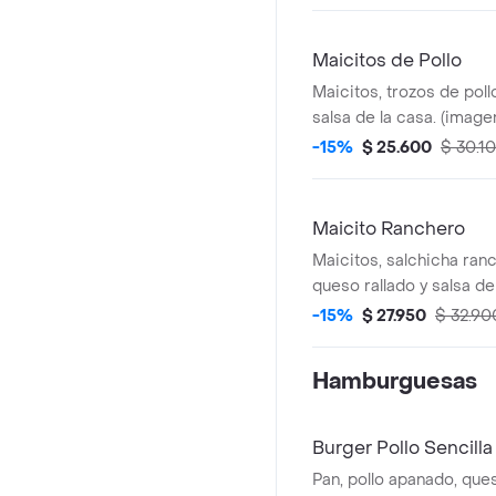
Maicitos de Pollo
Maicitos, trozos de poll
salsa de la casa. (image
-15%
$ 25.600
$ 30.1
Maicito Ranchero
Maicitos, salchicha ranc
queso rallado y salsa de
de referencia).
-15%
$ 27.950
$ 32.90
Hamburguesas
Burger Pollo Sencilla
Pan, pollo apanado, que