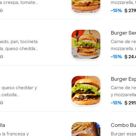
ga crespa, tomate,
mozzarella, 
n de referencia).
caramelizada
00
-15%
$ 27.
tomate, repo
referencia).
Burger Sen
ado, pan, tocineta
Carne de re
da, queso cheddar
mozzarella, 
huga crespa,
repollo y sa
00
-15%
$ 24
. (imagen de
Burger Es
, queso cheddar y
Carne de re
 cebolla
y mozzarella
huga crespa,
caramelizada
00
-15%
$ 29.
. (imagen de
tomate, repo
referencia).
la
Combo Bur
a la francesa y
Burger espe