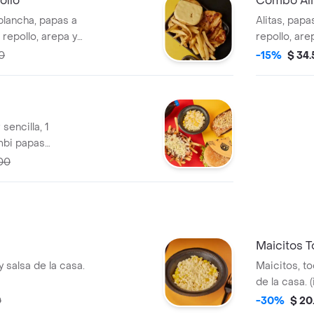
ollo
Combo Ali
plancha, papas a
Alitas, papa
 repollo, arepa y
repollo, ar
gen de
(imagen de 
0
-15%
$ 34
sencilla, 1
ombi papas
eosa de 1.5lt.
00
Maicitos T
y salsa de la casa.
Maicitos, to
de la casa. 
0
-30%
$ 20