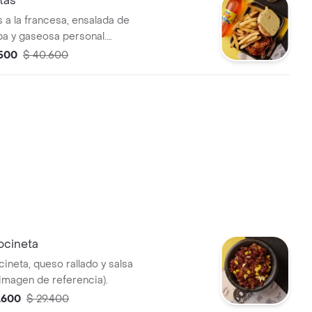
tas
s a la francesa, ensalada de
epa y gaseosa personal.
referencia).
.500
$ 40.600
ocineta
cineta, queso rallado y salsa
(imagen de referencia).
.600
$ 29.400