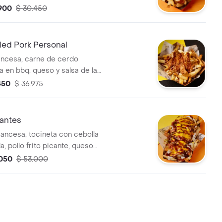
.900
$ 30.450
led Pork Personal
rancesa, carne de cerdo
en bbq, queso y salsa de la
en de referencia).
450
$ 36.975
antes
rancesa, tocineta con cebolla
, pollo frito picante, queso
apeño, chipotle y salsa de la
.050
$ 53.000
en de referencia).