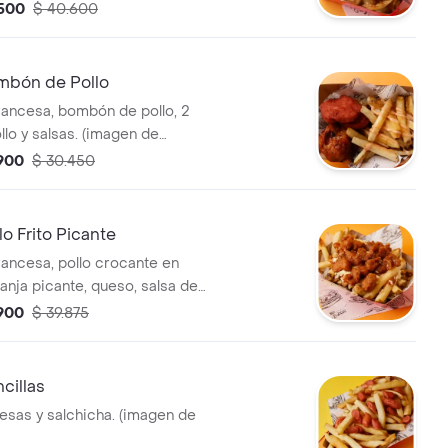
.500
$ 40.600
bón de Pollo
francesa, bombón de pollo, 2
llo y salsas. (imagen de
.900
$ 30.450
o Frito Picante
rancesa, pollo crocante en
anja picante, queso, salsa de
q (imagen de referencia).
.900
$ 39.875
cillas
esas y salchicha. (imagen de