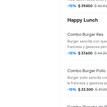
referencia).
-15%
$ 39.450
$ 46.4
Happy Lunch
Combo Burger Res
Burger sencilla con que
francesa y gaseosa per
referencia).
-15%
$ 37.600
$ 44.2
Combo Burger Pollo
Burger pollo sencilla c
la francesa y gaseosa p
de referencia).
-15%
$ 33.300
$ 39.2