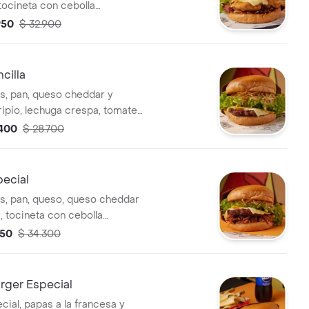
tocineta con cebolla
, ripio, lechuga crespa,
950
$ 32.900
llo y salsas. (imagen de
cilla
s, pan, queso cheddar y
ripio, lechuga crespa, tomate,
lsas. (imagen de referencia).
.400
$ 28.700
pecial
s, pan, queso, queso cheddar
, tocineta con cebolla
, ripio, lechuga crespa,
150
$ 34.300
llo y salsas. (imagen de
ger Especial
cial, papas a la francesa y