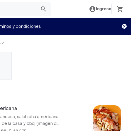
Ingreso
minos y condiciones
lio
ericana
francesa, salchicha americana,
a de la casa y bbq. (imagen de