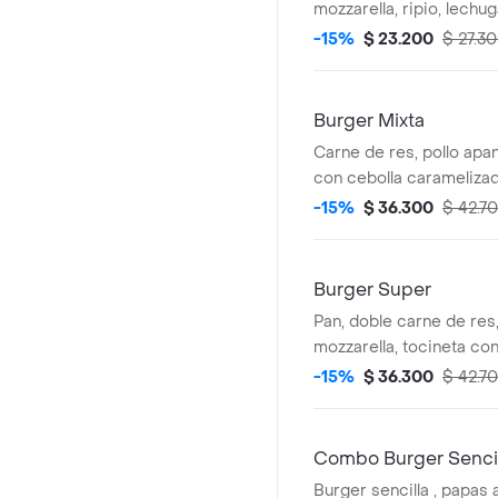
mozzarella, ripio, lechu
repollo y salsas. (image
-15%
$ 23.200
$ 27.3
Burger Mixta
Carne de res, pollo apan
con cebolla carameliza
y mozzarella, ripio, lec
-15%
$ 36.300
$ 42.7
tomate, repollo y salsas
referencia).
Burger Super
Pan, doble carne de res
mozzarella, tocineta con
caramelizada, ripio, lec
-15%
$ 36.300
$ 42.7
tomate, repollo y salsas
referencia).
Combo Burger Sencil
Burger sencilla , papas 