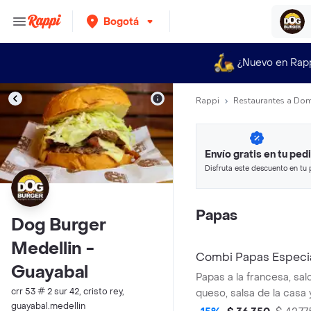
Bogotá
¿Nuevo en Rap
Rappi
Restaurantes a Dom
Envío gratis en tu ped
Disfruta este descuento en tu 
en minutos.
Papas
Dog Burger
Medellin -
Combi Papas Especi
Guayabal
Papas a la francesa, sal
crr 53 # 2 sur 42, cristo rey,
queso, salsa de la casa 
guayabal.medellin