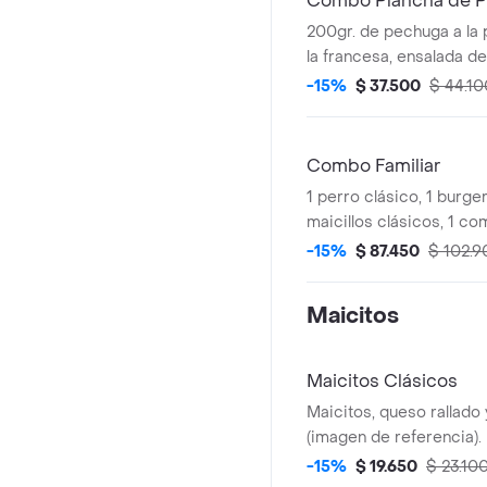
Combo Plancha de P
200gr. de pechuga a la 
la francesa, ensalada de
gaseosa personal. (ima
-15%
$ 37.500
$ 44.10
referencia).
Combo Familiar
1 perro clásico, 1 burger 
maicillos clásicos, 1 c
especial mediana y 1 gas
-15%
$ 87.450
$ 102.9
(imagen de referencia).
Maicitos
Maicitos Clásicos
Maicitos, queso rallado 
(imagen de referencia).
-15%
$ 19.650
$ 23.10