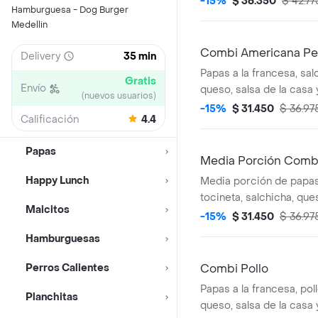
-15%
$ 36.350
$ 42.77
Hamburguesa - Dog Burger
Medellin
Combi Americana Pe
Delivery
35 min
Papas a la francesa, sa
Gratis
Envío
queso, salsa de la casa
(nuevos usuarios)
referencia).
-15%
$ 31.450
$ 36.97
Calificación
4.4
Papas
Media Porción Combi
Happy Lunch
Media porción de papas 
tocineta, salchicha, ques
Maicitos
casa y bbq. (imagen de 
-15%
$ 31.450
$ 36.97
Hamburguesas
Perros Calientes
Combi Pollo
Papas a la francesa, pol
Planchitas
queso, salsa de la casa