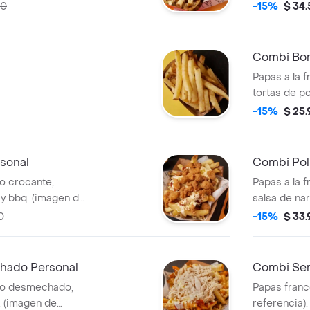
referencia).
00
-15%
$ 34
Combi Bom
Papas a la 
tortas de po
referencia).
-15%
$ 25
rsonal
Combi Poll
lo crocante,
Papas a la f
 y bbq. (imagen de
salsa de nar
la casa y bb
0
-15%
$ 33
hado Personal
Combi Sen
llo desmechado,
Papas franc
. (imagen de
referencia).