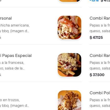
5
-15%
$ 41.
rsonal
Combi Ra
lchicha americana,
Papas a la f
 y bbq. (imagen de
queso, sals
referencia).
5
$ 47.125
 Papas Especial
Combi Ran
a la francesa,
Papas a la f
o, salsa de la
queso, sals
referencia).
referencia).
5
$ 37.500
Combi Pol
lo en trozos,
Papas a la f
 y bbq. (imagen de
queso, sals