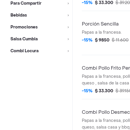
referencia).
-15%
$ 33.300
$ 39.2
Para Compartir
Bebidas
Porción Sencilla
Promociones
Papas a la francesa.
Salsa Cumbia
-15%
$ 9850
$ 11.600
Combi Locura
Combi Pollo Frito Pe
Papas a la francesa, pol
queso , salsa de la casa
referencia).
-15%
$ 33.300
$ 39.15
Combi Pollo Desmec
Papas a la francesa, po
queso, salsa casa y bbq