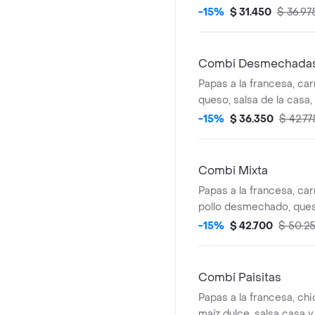
referencia).
-15%
$ 31.450
$ 36.97
Combi Desmechada
Papas a la francesa, c
queso, salsa de la casa
(imagen de referencia).
-15%
$ 36.350
$ 42.77
Combi Mixta
Papas a la francesa, c
pollo desmechado, ques
bbq. (imagen de referen
-15%
$ 42.700
$ 50.2
Combi Paisitas
Papas a la francesa, chi
maíz dulce, salsa casa 