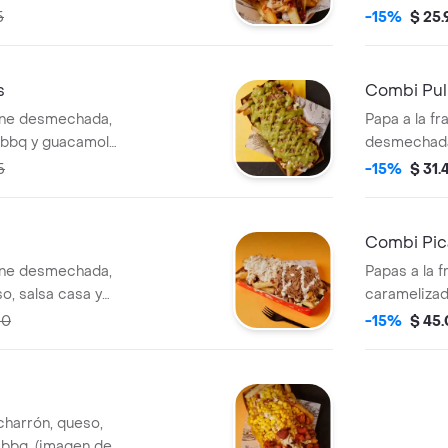
5
-15%
$ 25
s
Combi Pul
arne desmechada,
Papa a la f
, bbq y guacamole.
desmechada 
casa. (imag
5
-15%
$ 31.
Combi Pic
arne desmechada,
Papas a la f
o, salsa casa y
caramelizada
cia).
cheddar, jal
50
-15%
$ 45
casa. (imag
charrón, queso,
y bbq. (imagen de