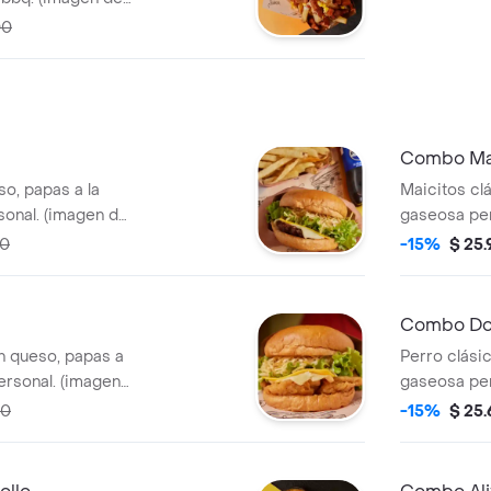
00
Combo Ma
so, papas a la
Maicitos clá
sonal. (imagen de
gaseosa per
referencia).
50
-15%
$ 25
Combo D
on queso, papas a
Perro clásic
ersonal. (imagen
gaseosa per
referencia).
00
-15%
$ 25