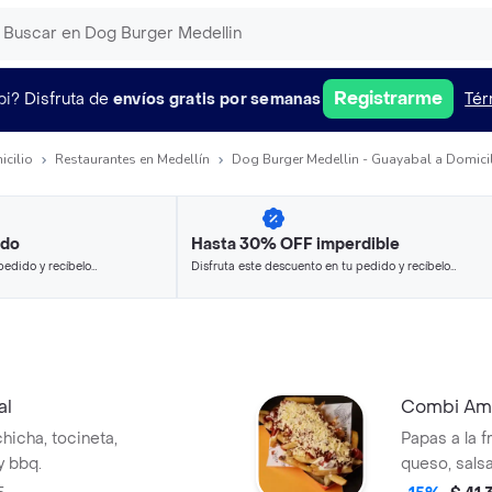
Registrarme
pi?
Disfruta de
envíos gratis por semanas
Tér
icilio
Restaurantes en Medellín
Dog Burger Medellin - Guayabal a Domici
ido
Hasta 30% OFF imperdible
pedido y recíbelo
Disfruta este descuento en tu pedido y recíbelo
en minutos.
al
Combi Am
chicha, tocineta,
Papas a la 
y bbq.
queso, sals
referencia).