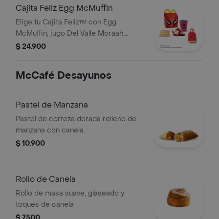
Cajita Feliz Egg McMuffin
Elige tu Cajita Feliz™ con Egg
McMuffin, jugo Del Valle Moraah,
cascos de manzana y juguete.
$ 24.900
McCafé Desayunos
Pastel de Manzana
Pastel de corteza dorada relleno de
manzana con canela.
$ 10.900
Rollo de Canela
Rollo de masa suave, glaseado y
toques de canela
$ 7500