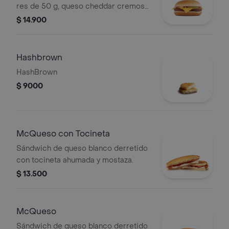
res de 50 g, queso cheddar cremoso,
cebolla, pepinillos, salsa de tomate y
$ 14.900
mostaza, en pan suave sin ajonjolí.
Hashbrown
HashBrown
$ 9000
McQueso con Tocineta
Sándwich de queso blanco derretido
con tocineta ahumada y mostaza.
$ 13.500
McQueso
Sándwich de queso blanco derretido