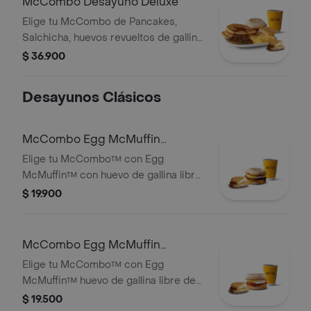
McCombo Desayuno Deluxe
Elige tu McCombo de Pancakes,
Salchicha, huevos revueltos de gallina
libre de jaula, HashBrown y un English
$ 36.900
Muffin acompañado con café
mediano 100% colombiano con
Desayunos Clásicos
Certifiación Rainforest Alliance.
McCombo Egg McMuffin
Salchicha
Elige tu McCombo™ con Egg
McMuffin™ con huevo de gallina libre
jaula, queso cheddar, salchicha y
$ 19.900
HashBrown acompañado con café
mediano 100% colombiano con
Certificación Rainforest Alliance.
McCombo Egg McMuffin
Tocineta
Elige tu McCombo™ con Egg
McMuffin™ huevo de gallina libre de
jaula, queso cheddar, tocineta y
$ 19.500