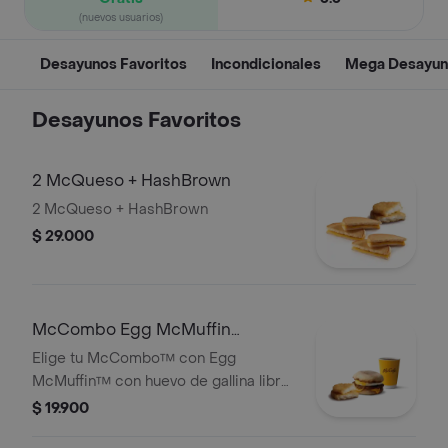
(nuevos usuarios)
Desayunos Favoritos
Incondicionales
Mega Desayun
Desayunos Favoritos
2 McQueso + HashBrown
2 McQueso + HashBrown
$ 29.000
McCombo Egg McMuffin
Salchicha
Elige tu McCombo™ con Egg
McMuffin™ con huevo de gallina libre
jaula, queso cheddar, salchicha y
$ 19.900
HashBrown acompañado con café