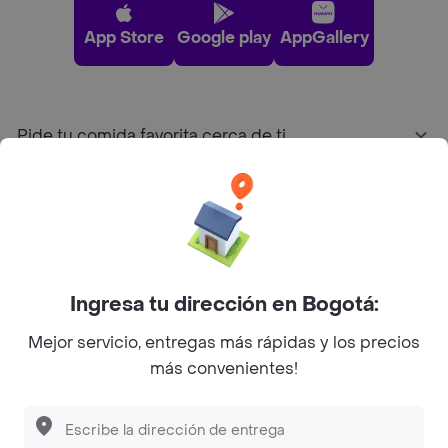
App Store
Google play
AppGallery
Pide tu comida favorita cerca de ti
Categorías
Únete a Rappi
Ingresa tu dirección en Bogotá:
Sobre Rappi
Mejor servicio, entregas más rápidas y los precios
más convenientes!
Facebook
Twitter
Instagram
©
2026
Rappi Inc. All rights reserved.