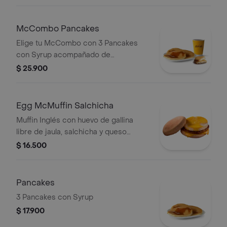
HashBrown acompañado con café
mediano 100% colombiano con
Certificación Rainforest Alliance.
McCombo Pancakes
Elige tu McCombo con 3 Pancakes
con Syrup acompañado de
HashBrown y café mediano 100%
$ 25.900
colombiano.
Egg McMuffin Salchicha
Muffin Inglés con huevo de gallina
libre de jaula, salchicha y queso
cheddar.
$ 16.500
Pancakes
3 Pancakes con Syrup
$ 17.900