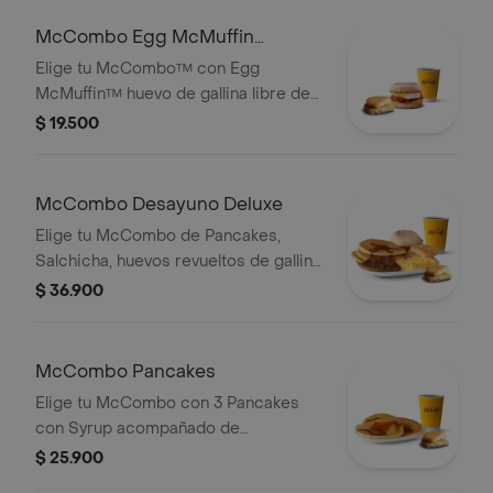
mediano 100% colombiano con
Certificación Rainforest Alliance.
McCombo Egg McMuffin
Tocineta
Elige tu McCombo™ con Egg
McMuffin™ huevo de gallina libre de
jaula, queso cheddar, tocineta y
$ 19.500
HashBrown acompañado con café
mediano 100% colombiano con
Certificación Rainforest Alliance.
McCombo Desayuno Deluxe
Elige tu McCombo de Pancakes,
Salchicha, huevos revueltos de gallina
libre de jaula, HashBrown y un English
$ 36.900
Muffin acompañado con café
mediano 100% colombiano con
Certifiación Rainforest Alliance.
McCombo Pancakes
Elige tu McCombo con 3 Pancakes
con Syrup acompañado de
HashBrown y café mediano 100%
$ 25.900
colombiano.