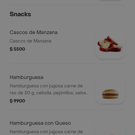
Snacks
Cascos de Manzana
Cascos de Manzana
$ 5500
Hamburguesa
Hamburguesa con jugosa carne de
res de 50 g, cebolla, pepinillos, salsa
de tomate y mostaza, en pan suave
$ 9900
sin ajonjolí.
Hamburguesa con Queso
Hamburguesa con jugosa carne de