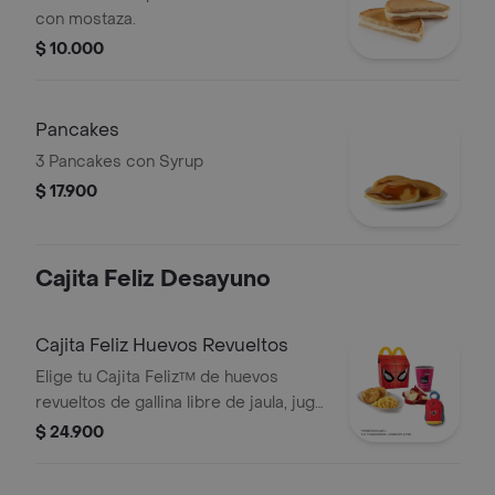
con mostaza.
$ 10.000
Pancakes
3 Pancakes con Syrup
$ 17.900
Cajita Feliz Desayuno
Cajita Feliz Huevos Revueltos
Elige tu Cajita Feliz™ de huevos
revueltos de gallina libre de jaula, jugo
Del Valle Moraah, cascos de manzana
$ 24.900
y juguete.