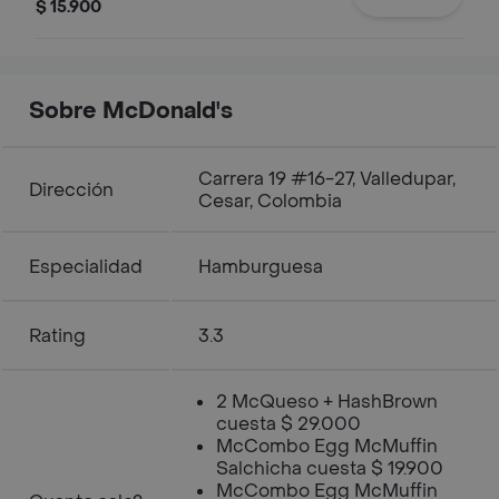
topping de chocolate.
$ 15.900
Sobre McDonald's
Carrera 19 #16-27, Valledupar,
Dirección
Cesar, Colombia
Especialidad
Hamburguesa
Rating
3.3
2 McQueso + HashBrown
cuesta $ 29.000
McCombo Egg McMuffin
Salchicha cuesta $ 19.900
McCombo Egg McMuffin