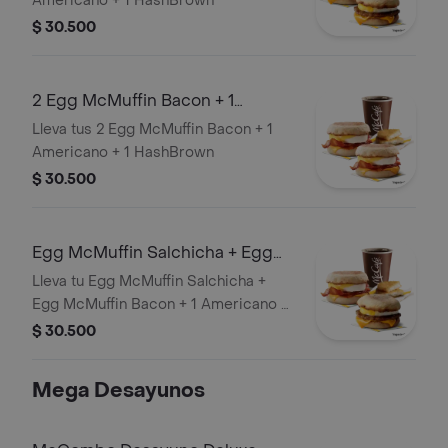
Americano + 1 HashBrown
$ 30.500
2 Egg McMuffin Bacon + 1
Americano + 1 HashBrown
Lleva tus 2 Egg McMuffin Bacon + 1
Americano + 1 HashBrown
$ 30.500
Egg McMuffin Salchicha + Egg
McMuffin Bacon + 1 Americano + 1
Lleva tu Egg McMuffin Salchicha +
Ha
Egg McMuffin Bacon + 1 Americano +
1 Hashbrown
$ 30.500
Mega Desayunos