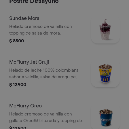
Postre Desayuno
Sundae Mora
Helado cremoso de vainilla con
topping de salsa de mora.
$ 8500
McFlurry Jet Cruji
Helado de leche 100% colombiana
sabor a vainilla, salsa de arequipe,
arroz inflado y medias lunas de
$ 12.900
chocolatina Jet Cruji.
McFlurry Oreo
Helado cremoso de vainilla con
galleta Oreo™ triturada y topping de
chocolate.
$ 12.900