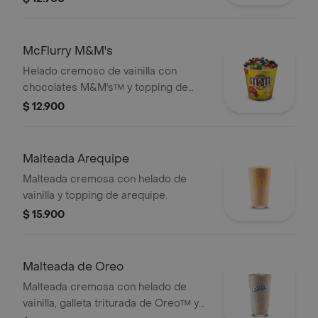
McFlurry M&M's
Helado cremoso de vainilla con
chocolates M&M's™ y topping de
arequipe.
$ 12.900
Malteada Arequipe
Malteada cremosa con helado de
vainilla y topping de arequipe.
$ 15.900
Malteada de Oreo
Malteada cremosa con helado de
vainilla, galleta triturada de Oreo™ y