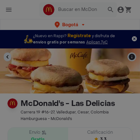
Bogotá
Regístrate
¿Nuevo en Rappi?
y disfruta de
envíos gratis por semanas
Aplican TyC
McDonald's - Las Delicias
Carrera 19 #16-27, Valledupar, Cesar, Colombia
Hamburguesa - McDonald's
Envío
Calificación
Gratis
3.3