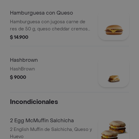
Hamburguesa con Queso
Hamburguesa con jugosa carne de
res de 50 g, queso cheddar cremoso,
cebolla, pepinillos, salsa de tomate y
$ 14.900
mostaza, en pan suave sin ajonjolí.
Hashbrown
HashBrown
$ 9000
Incondicionales
2 Egg McMuffin Salchicha
2 English Muffin de Salchicha, Queso y
Huevo