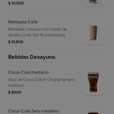
con café 100 % colombiano.
$ 10.500
Malteada Café
Malteada cremosa con helado de
vainilla y café 100 % colombiano.
$ 15.900
Bebidas Desayuno.
Coca-Cola mediano
Vaso de Coca-Cola™ Original tamaño
mediano.
$ 8500
Coca-Cola Zero mediano